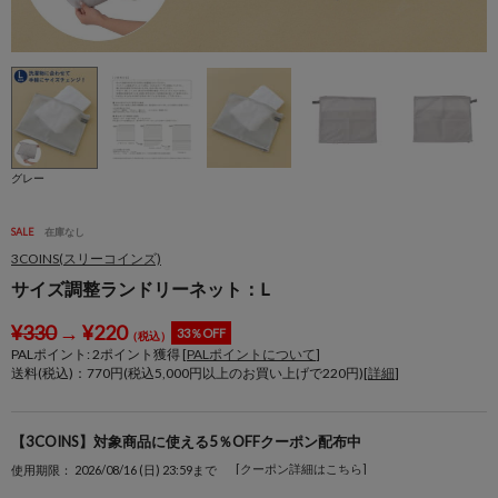
グレー
SALE
在庫なし
3COINS(スリーコインズ)
サイズ調整ランドリーネット：L
¥
330
→
¥
220
33％OFF
（税込）
PALポイント:
2
ポイント獲得 [
PALポイントについて
]
送料(税込)：770円(税込5,000円以上のお買い上げで220円)[
詳細
]
【3COINS】対象商品に使える5％OFFクーポン配布中
[クーポン詳細はこちら]
使用期限： 2026/08/16 (日) 23:59まで