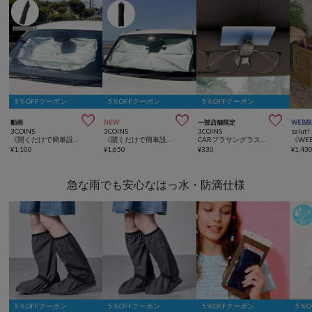
5％OFFクーポン
5％OFFクーポン
5％OFFクーポン



動画
NEW
一部店舗限定
WEB
3COINS
3COINS
3COINS
salut!
《開くだけで簡単設置！》傘式サンシェード
《開くだけで簡単設置！》傘式サンシェード：M
CARプラサングラスホルダー
¥
1,100
¥
1,650
¥
330
¥
1,43
急な雨でも安心なはっ水・防滴仕様
5％OFFクーポン
5％OFFクーポン
5％OFFクーポン
5％