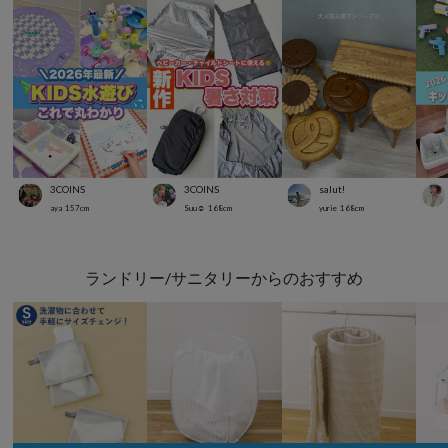
3COINS
3COINS
salut!
aya
157
cm
Suu☺︎
168
cm
yurie
168
cm
ランドリー/サニタリーからのおすすめ