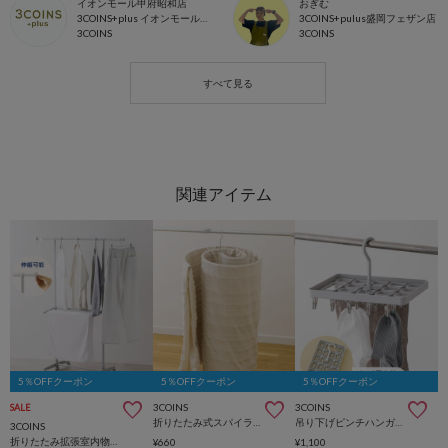
イオンモール甲府昭和店
おぎむ
3COINS+plus イオンモール甲府昭和店
3COINS+pulus盛岡フェザン店
3COINS
3COINS
5％OFFクーポン
5％OFFクーポン
5％OFFクーポン
3COINS
3COINS
SALE
折りたたみ式スパイラルハンガー
吊り下げピンチハンガー：18ピンチ
3COINS
折りたたみ拡張室内物干しラック
¥660
¥1,100