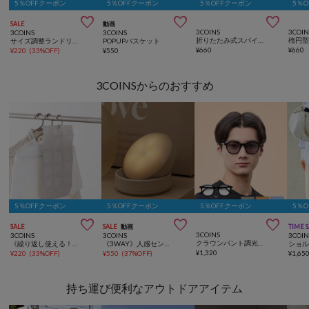
5％OFFクーポン
5％OFFクーポン
5％OFFクーポン
5％



SALE
動画
3COINS
3COIN
3COINS
3COINS
折りたたみ式スパイラルハンガー
楕円
サイズ調整ランドリーネット2枚セット：S
POPUPバスケット
¥
660
¥
660
¥
220
(
33%OFF
)
¥
550
3COINSからのおすすめ
5％OFFクーポン
5％OFFクーポン
5％OFFクーポン
5％



SALE
SALE
動画
TIME 
3COINS
3COINS
3COINS
3COIN
クラウンパント調光サングラス
《繰り返し使える！》除湿シート2枚セット：S
《3WAY》人感センサーライト
¥
1,320
¥
220
(
33%OFF
)
¥
550
(
37%OFF
)
¥
1,65
持ち運び便利なアウトドアアイテム