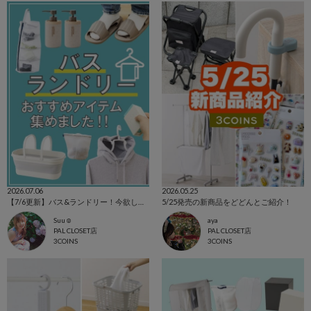
2026.07.06
2026.05.25
【7/6更新】バス&ランドリー！今欲しいアイテム集めました☺
5/25発売の新商品をどどんとご紹介！
Suu☺︎
aya
PAL CLOSET店
PAL CLOSET店
3COINS
3COINS