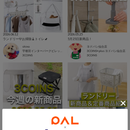
2026.06.12
2026.05.25
ランドリー🩵お掃除🧹トイレ🚽
5月25日新商品！
shino
ヨドバシ仙台店
宇都宮インターパークビレッジ店
3COINS+plus ヨドバシ仙台店
3COINS
3COINS