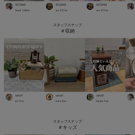
3COINS
3COINS
3COINS
Suu☺︎
168
cm
aya
157
cm
aya
157
cm
スタッフスナップ
＃収納
salut!
salut!
salut!
mii
0
cm
urara
0
cm
haruno
0
cm
スタッフスナップ
＃キッズ