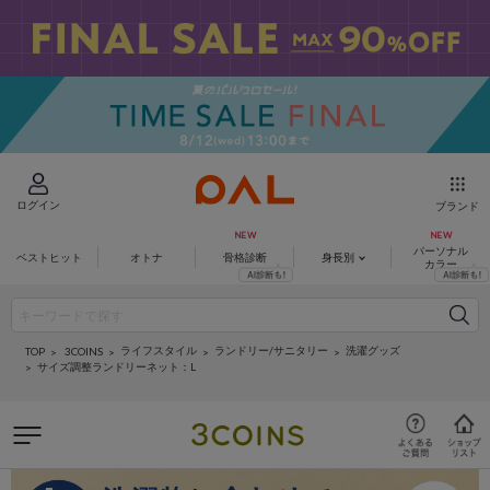
ログイン
ブランド
パーソナル
ベストヒット
オトナ
骨格診断
身長別
カラー
ライフスタイル
ランドリー/サニタリー
洗濯グッズ
3COINS
TOP
サイズ調整ランドリーネット：L