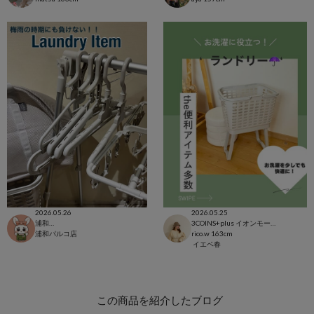
2026.05.26
2026.05.25
浦和パルコ店
3COINS+plus イオンモール日吉津店
浦和パルコ店
rico.w
163cm
イエベ春
この商品を紹介したブログ