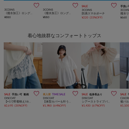



SALE
手洗い
3COINS
3COINS
3COINS
3COIN
《撥水加工》ロングシューズカバー：L
《撥水加工》ロングシューズカバー：M
防滴スマホポーチ
撥水
¥
880
¥
880
¥
220
(
33%OFF
)
¥
660
着心地抜群なコンフォートトップス



SALE
手洗い可
動画
再入荷
TIME SALE
SALE
低身長あり
SALE
DISCOAT
DISCOAT
DISCOAT
CIAOP
【+1で即着映え!/6色展開】裾レース切替キャミソール
【体型カバーも叶う◎／新色追加】キーネックペプラムブラウス《WEB限定》
シアーストライプバンドカラーシャツ
¥
2,695
(
30%OFF
)
¥
1,980
(
64%OFF
)
¥
1,430
(
67%OFF
)
¥
1,10