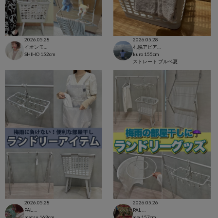
2026.05.28
2026.05.28
イオンモール太田店
札幌アピア店
SHIHO
152cm
kuro
155cm
ストレート
ブルベ夏
2026.05.28
2026.05.26
PAL CLOSET店
PAL CLOSET店
matsu
163cm
aya
157cm