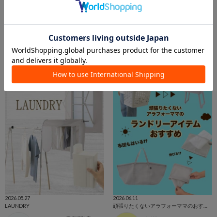
2026.05.25
2026.05.25
3COINS今週の新商品
＼ランドリーアイテムの新商品＆定番商品紹介／
HITOMI
枚方モール店
3COINS+plus ららぽーと和泉店
枚方モール店
3COINS
3COINS
2026.05.27
2026.06.11
LAUNDRY
頑張りたくないアラフォーママのおすすめランドリーアイテム