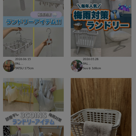
2026.06.15
2026.05.28
PAL CLOSET店
PAL CLOSET店
TATSU
175cm
Suu☺︎
168cm