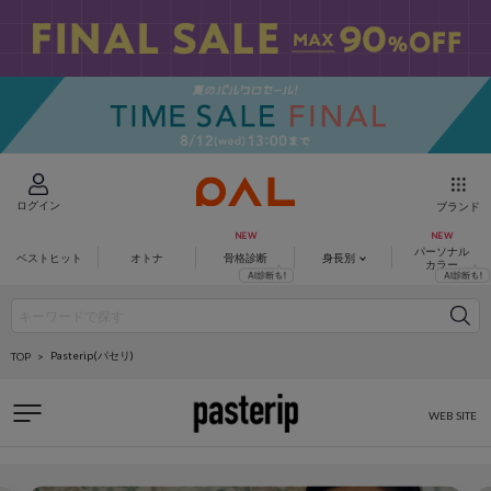
ログイン
ブランド
パーソナル
ベストヒット
オトナ
骨格診断
身長別
カラー
Pasterip(パセリ)
TOP
WEB SITE