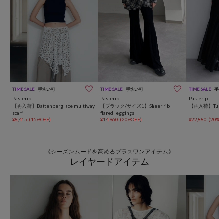
TIME SALE
手洗い可
TIME SALE
手洗い可
TIME SALE
手
Pasterip
Pasterip
Pasterip
【再入荷】Battenberg lace multiway
【ブラック/サイズ1】Sheer rib
【再入荷】Tulle 
scarf
flared leggings
¥8,415
(15%OFF)
¥14,960
(20%OFF)
¥22,880
(20
《シーズンムードを高めるプラスワンアイテム》
レイヤードアイテム