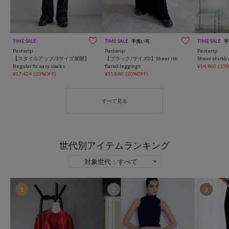
TIME SALE
TIME SALE
手洗い可
TIME SALE
手
Pasterip
Pasterip
Pasterip
【スタイルアップ/3サイズ展開】
【ブラック/サイズ0】Sheer rib
Sheer shirt& 
Regular fit easy slacks
flared leggings
¥14,960
(15
¥17,424
(20%OFF)
¥15,840
(20%OFF)
世代別アイテムランキング
1
2
3