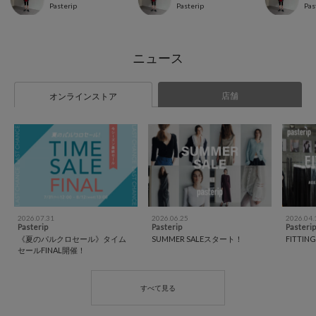
Pasterip
Pasterip
Pas
店舗
オンラインストア
2026.07.31
2026.06.25
2026.04.
Pasterip
Pasterip
Pasterip
《夏のパルクロセール》タイム
SUMMER SALEスタート！
FITTING 
セールFINAL開催！