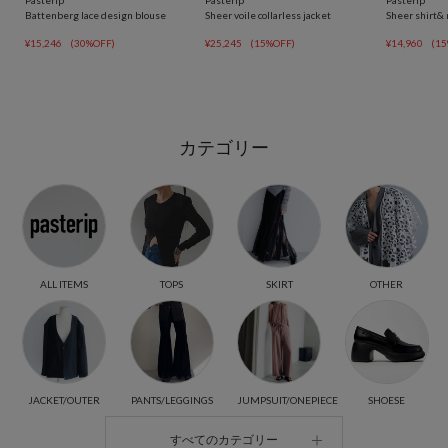
Pasterip
Pasterip
Pasterip
Battenberg lace design blouse
Sheer voile collarless jacket
Sheer shirt& 
¥15,246
(30%OFF)
¥25,245
(15%OFF)
¥14,960
(15
カテゴリー
ALL ITEMS
TOPS
SKIRT
OTHER
JACKET/OUTER
PANTS/LEGGINGS
JUMPSUIT/ONEPIECE
SHOESE
すべてのカテゴリー