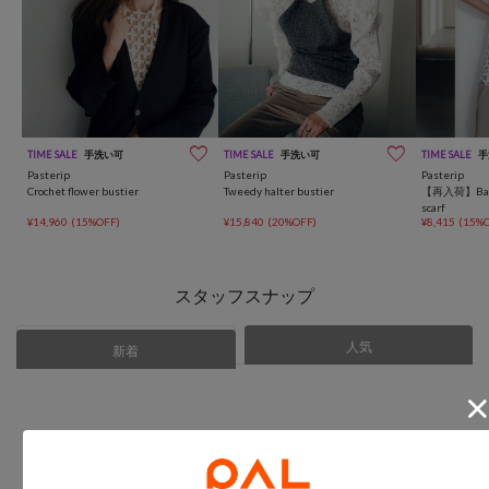
TIME SALE
手洗い可
TIME SALE
手洗い可
TIME SALE
手
Pasterip
Pasterip
Pasterip
Crochet flower bustier
Tweedy halter bustier
【再入荷】Batte
scarf
¥14,960
(15%OFF)
¥15,840
(20%OFF)
¥8,415
(15%O
スタッフスナップ
人気
あなたにおすすめ
新着