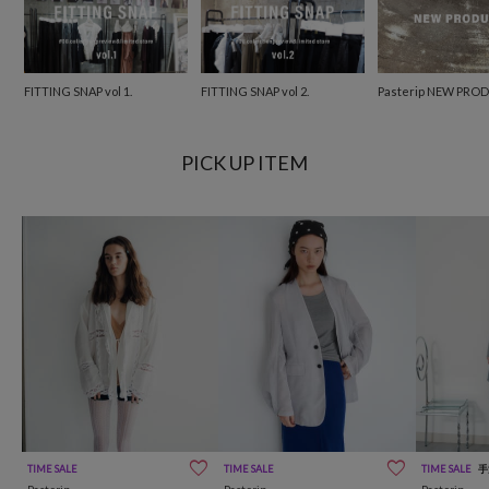
FITTING SNAP vol 1.
FITTING SNAP vol 2.
Pasterip NEW PRO
PICK UP ITEM
TIME SALE
TIME SALE
TIME SALE
手