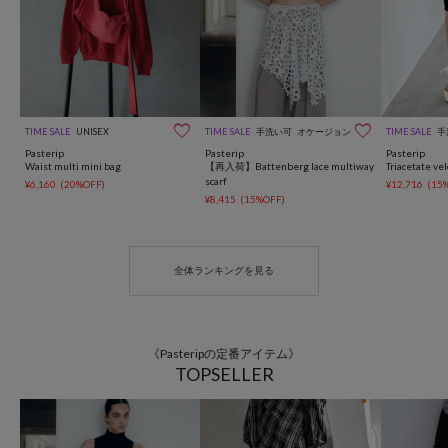


TIME SALE
UNISEX
TIME SALE
手洗い可
オケージョン
TIME SALE
手
Pasterip
Pasterip
Pasterip
Waist multi mini bag
【再入荷】Battenberg lace multiway
Triacetate ve
scarf
¥6,160
(20%OFF)
¥12,716
(15
¥8,415
(15%OFF)
全体ランキングを見る
《Pasteripの定番アイテム》
TOPSELLER