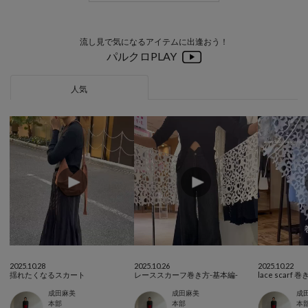
流し見で気になるアイテムに出逢おう！
パルクロPLAY
人気
2025.10.28
2025.10.26
2025.10.22
揺れたくなるスカート
レーススカーフ巻き方-基本編-
lace scar
成田麻美
成田麻美
成
本部
本部
本