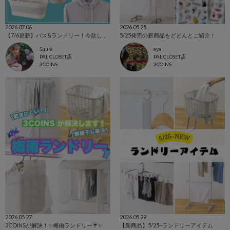
2026.07.06
2026.05.25
【7/6更新】バス&ランドリー！今欲しいアイテム集めました☺
5/25発売の新商品をどどんとご紹介！
Suu☺︎
aya
PAL CLOSET店
PAL CLOSET店
3COINS
3COINS
2026.05.27
2026.05.29
3COINSが解決！✨梅雨ランドリー☔️✨
【新商品】5/25~ランドリーアイテム