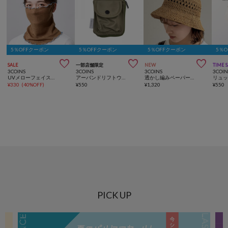
5％OFFクーポン
5％OFFクーポン
5％OFFクーポン
5％



SALE
一部店舗限定
NEW
TIME 
3COINS
3COINS
3COINS
3COIN
UVメローフェイスカバー
アーバンドリフトウォレット
透かし編みペーパーハット
¥
330
(
40%OFF
)
¥
550
¥
1,320
¥
550
PICK UP