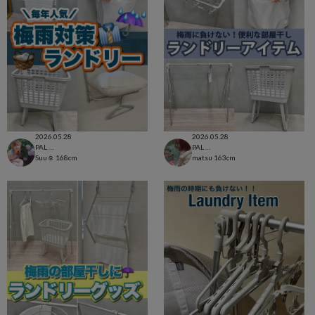
2026.05.28
2026.05.28
PAL CLOSET店
PAL CLOSET店
Suu☺︎
168cm
matsu
163cm