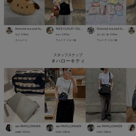
Remind me and forever
NICE CLAUP / OLIVE des OLIVE OUTLET
Remind me and forever
ちひ
158
cm
m o e
149
cm
まいまい🎀
154
cm
ストレート
ウェーブ
イエベ春
ウェーブ
イエベ春
スタッフスナップ
＃ハローキティ
ear PAPILLONNER
ear PAPILLONNER
ear PAPILLONNER
yummi
155
cm
karen
160
cm
karen
160
cm