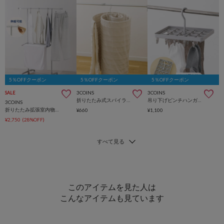
5％OFFクーポン
5％OFFクーポン
5％OFFクーポン
3COINS
3COINS
SALE
折りたたみ式スパイラルハンガー
吊り下げピンチハンガー：18ピンチ
3COINS
折りたたみ拡張室内物干しラック
¥660
¥1,100
¥2,750
(28%OFF)
このアイテムを見た人は
こんなアイテムも見ています