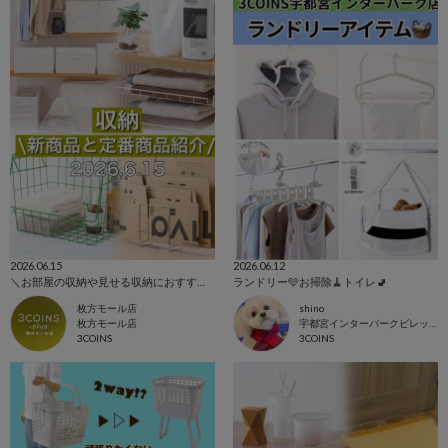
2026.06.15
2026.06.12
＼お部屋の収納や見せる収納におすすめアイテムのご紹介！／
ランドリー🩵お掃除🧹トイレ🚽
枚方モール店
shino
枚方モール店
宇都宮インターパークビレッジ店
3COINS
3COINS