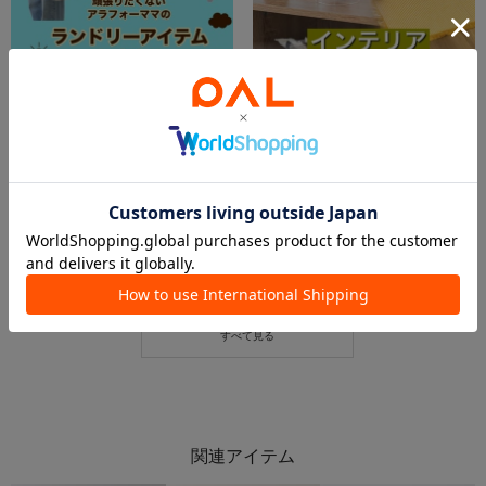
2026.06.11
2026.06.08
頑張りたくないアラフォーママのおすすめランドリーアイテム
＼これからの季節にお洒落なインテリアアイテム！／
おぎむ
枚方モール店
3COINS+pulus盛岡フェザン店
枚方モール店
3COINS
3COINS