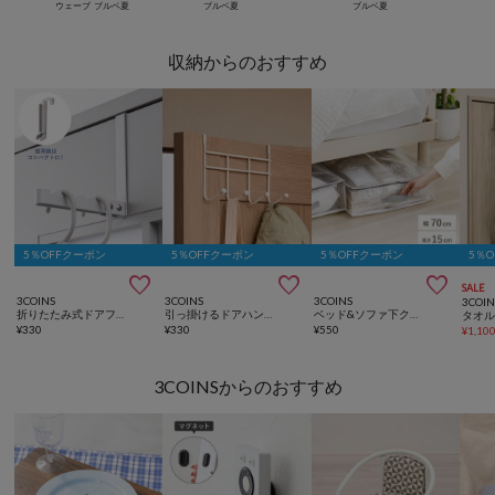
ウェーブ
ブルベ夏
ブルベ夏
ブルベ夏
収納からのおすすめ
5％OFFクーポン
5％OFFクーポン
5％OFFクーポン
5％



SALE
3COINS
3COINS
3COINS
3COIN
折りたたみ式ドアフックハンガー
引っ掛けるドアハンガー
ベッド&ソファ下クリアボックス／クリア収納シリーズ
タオ
¥
330
¥
330
¥
550
¥
1,10
3COINSからのおすすめ