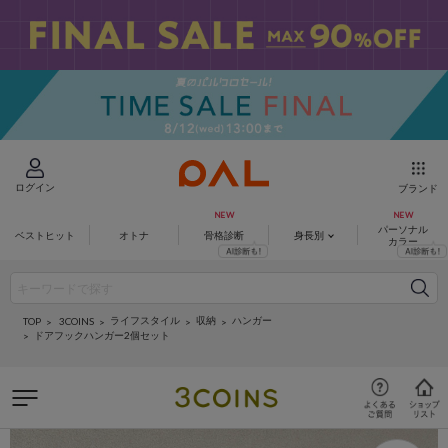
ログイン
ブランド
パーソナル
ベストヒット
オトナ
骨格診断
身長別
カラー
ライフスタイル
収納
ハンガー
3COINS
TOP
ドアフックハンガー2個セット