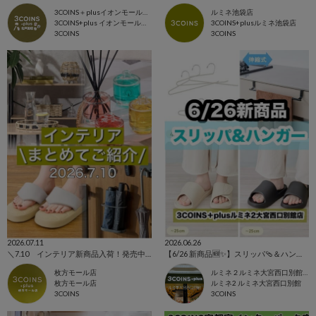
3COINS＋plusイオンモール北戸田店
ルミネ池袋店
3COINS+plus イオンモール北戸田店
3COINS+plusルミネ池袋店
3COINS
3COINS
2026.07.11
2026.06.26
＼7.10 インテリア新商品入荷！発売中アイテムまとめてご紹介！／
【6/26 新商品🆕✨️】スリッパ🩴＆ハンガー👕⭐️
枚方モール店
ルミネ２ルミネ大宮西口別館店
枚方モール店
ルミネ2 ルミネ大宮西口別館
3COINS
3COINS