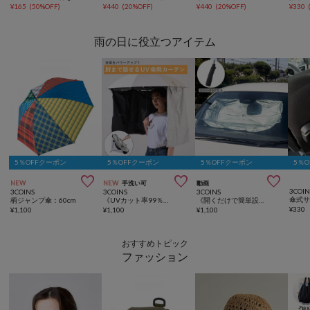
¥
165
(
50%OFF
)
¥
440
(
20%OFF
)
¥
440
(
20%OFF
)
¥
330
雨の日に役立つアイテム
5％OFFクーポン
5％OFFクーポン
5％OFFクーポン
5％



NEW
NEW
手洗い可
動画
3COIN
3COINS
3COINS
3COINS
柄ジャンプ傘：60cm
《UVカット率99％》UV傘用カーテン
《開くだけで簡単設置！》傘式サンシェード
¥
330
¥
1,100
¥
1,100
¥
1,100
おすすめトピック
ファッション