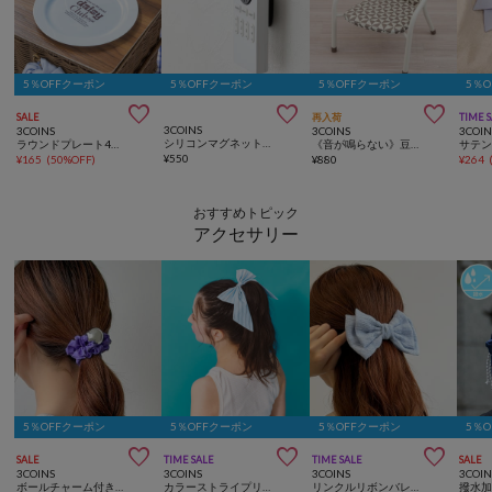
5％OFFクーポン
5％OFFクーポン
5％OFFクーポン
5％



SALE
再入荷
TIME 
3COINS
3COINS
3COINS
3COIN
シリコンマグネットガジェットホルダー3個セット
ラウンドプレート4枚セット：19cm
《音が鳴らない》豆イス
¥
550
¥
165
(
50%OFF
)
¥
880
¥
264
おすすめトピック
アクセサリー
5％OFFクーポン
5％OFFクーポン
5％OFFクーポン
5％



SALE
TIME SALE
TIME SALE
SALE
3COINS
3COINS
3COINS
3COIN
ボールチャーム付きヘアゴム
カラーストライプリボンポニー
リンクルリボンバレッタ