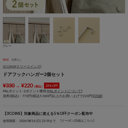
グレー
SALE
在庫なし
3COINS(スリーコインズ)
ドアフックハンガー2個セット
¥
330
→
¥
220
33％OFF
（税込）
PALポイント:
2
ポイント獲得 [
PALポイントについて
]
送料(税込)：770円(税込5,000円以上のお買い上げで220円)[
詳細
]
【3COINS】対象商品に使える5％OFFクーポン配布中
[クーポン詳細はこちら]
使用期限： 2026/08/16 (日) 23:59まで