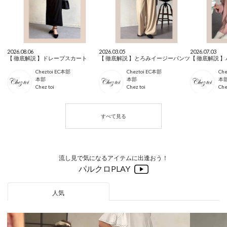
2026.08.06
2026.03.05
2026.07.03
【 徹底解説 】ドレープスカート
【 徹底解説 】とろみイージーパンツ
Cheztoi EC本部
Cheztoi EC本部
Che
本部
本部
本
Chez toi
Chez toi
Che
流し見で気になるアイテムに出逢おう！
パルクロPLAY
人気