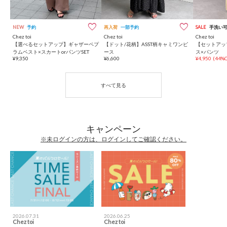
NEW
予約
再入荷
一部予約
SALE
手洗い
Chez toi
Chez toi
Chez toi
【選べるセットアップ】ギャザーペプ
【ドット/花柄】ASST柄キャミワンピ
【セットアッ
ラムベスト×スカートorパンツSET
ース
ス×パンツ
¥9,350
¥6,600
¥4,950
(44%O
キャンペーン
※未ログインの方は、ログインしてご確認ください。
2026.07.31
2026.06.25
Chez toi
Chez toi