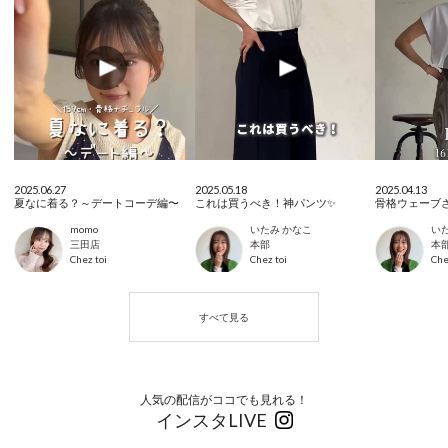
2025.06.27
2025.05.18
2025.04.13
夏なに着る？～デートコーデ編〜
これは買うべき！神パンツ✨
momo
いたみ かなこ
い
三田店
本部
本
Chez toi
Chez toi
Che
人気の配信がココでも見れる！
インスタLIVE