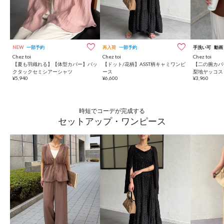
NEW
一部予約
再入荷
一部予約
手洗い可
動画
Chez toi
Chez toi
Chez toi
【夏も羽織れる】【体型カバー】バッ
【ドット/花柄】ASST柄キャミワンピ
【二の腕カバ
クタックセミシアーシャツ
ース
梨地ヤッコス
¥5,940
¥6,600
¥3,960
時短でコーデが完成する
セットアップ・ワンピース