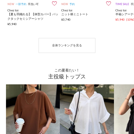


NEW
一部予約
手洗い可
NEW
予約
TIME SALE
手
Chez toi
Chez toi
Chez toi
【夏も羽織れる】【体型カバー】バッ
ニット柄ミニトート
半袖シアーテ
クタックセミシアーシャツ
¥3,740
¥5,940
(10%
¥5,940
全体ランキングを見る
この夏着たい！
主役級トップス