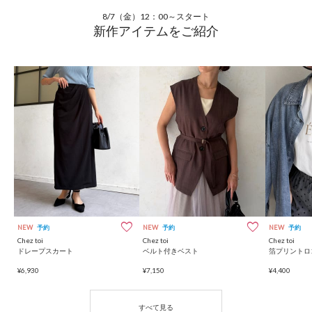
8/7（金）12：00～スタート
新作アイテムをご紹介
NEW
予約
NEW
予約
NEW
予約
Chez toi
Chez toi
Chez toi
ドレープスカート
ベルト付きベスト
箔プリントロ
¥6,930
¥7,150
¥4,400