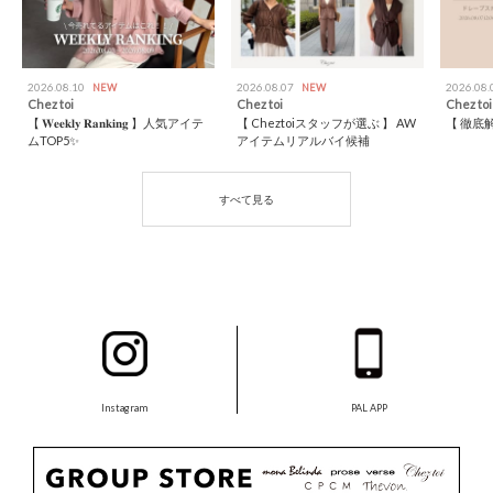
2026.08.10
2026.08.07
2026.08
NEW
NEW
Chez toi
Chez toi
Chez toi
【 𝐖𝐞𝐞𝐤𝐥𝐲 𝐑𝐚𝐧𝐤𝐢𝐧𝐠 】人気アイテ
【 Cheztoiスタッフが選ぶ 】 AW
【 徹底
ムTOP5✨
アイテムリアルバイ候補
Instagram
PAL APP