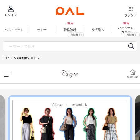
ログイン
ブランド
パーソナル
ベストヒット
オトナ
骨格診断
身長別
カラー
Chez toi(シェトワ)
TOP