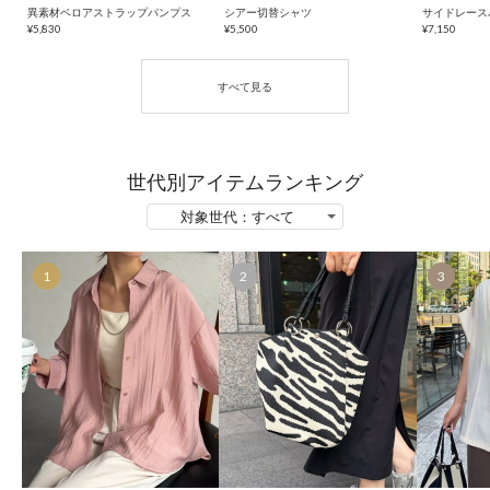
異素材ベロアストラップパンプス
シアー切替シャツ
サイドレース
¥5,830
¥5,500
¥7,150
世代別アイテムランキング
1
2
3