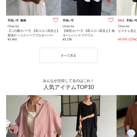
手洗い可
動画
手洗い可
SALE
手洗い
Chez toi
Chez toi
Chez toi
【二の腕カバー】【高コスパ高見え】
【体型カバー】【高コスパ高見え】袖
ビスチェ見え
梨地ヤッコスリーブプルオーバー
ターンバックブラウス
¥3,960
¥3,190
¥4,950
(25%O
みんなが注目してるのはこれ！
人気アイテムTOP10