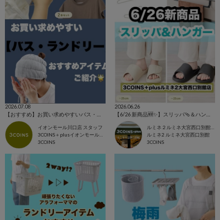
2026.07.08
2026.06.26
【おすすめ】お買い求めやすいバス・ランドリーご紹介🌟
【6/26 新商品🆕✨️】スリッパ🩴＆ハンガー👕⭐️
イオンモール川口店 スタッフ
ルミネ２ルミネ大宮西口別館店
3COINS＋plusイオンモール川口店
ルミネ2 ルミネ大宮西口別館
3COINS
3COINS