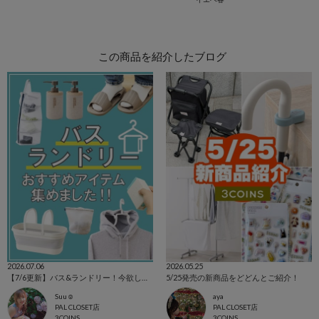
この商品を紹介したブログ
2026.07.06
2026.05.25
【7/6更新】バス&ランドリー！今欲しいアイテム集めました☺
5/25発売の新商品をどどんとご紹介！
Suu☺︎
aya
PAL CLOSET店
PAL CLOSET店
3COINS
3COINS