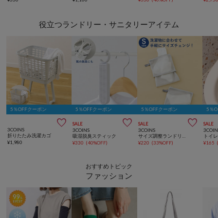
役立つランドリー・サニタリーアイテム
5％OFFクーポン
5％OFFクーポン
5％OFFクーポン
5％



SALE
SALE
SALE
3COINS
3COINS
3COINS
3COIN
折りたたみ洗濯カゴ
吸湿脱臭スティック
サイズ調整ランドリーネット2枚セット：S
トイ
¥
1,980
¥
330
(
40%OFF
)
¥
220
(
33%OFF
)
¥
165
おすすめトピック
ファッション