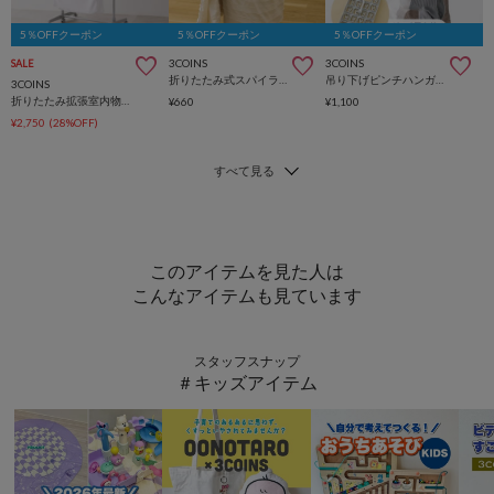
5％OFFクーポン
5％OFFクーポン
5％OFFクーポン
3COINS
3COINS
SALE
折りたたみ式スパイラルハンガー
吊り下げピンチハンガー：18ピンチ
3COINS
折りたたみ拡張室内物干しラック
¥660
¥1,100
¥2,750
(28%OFF)
このアイテムを見た人は
こんなアイテムも見ています
スタッフスナップ
＃キッズアイテム