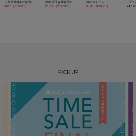
《長距離移動のお供に》ポータブルトイレ／KIDS
収納袋付き難燃毛布：150×130cm／SOBANI
冷感ストール
¥
880
(
60%OFF
)
¥
1,100
(
33%OFF
)
¥
330
(
40%OFF
)
¥
1,32
PICK UP