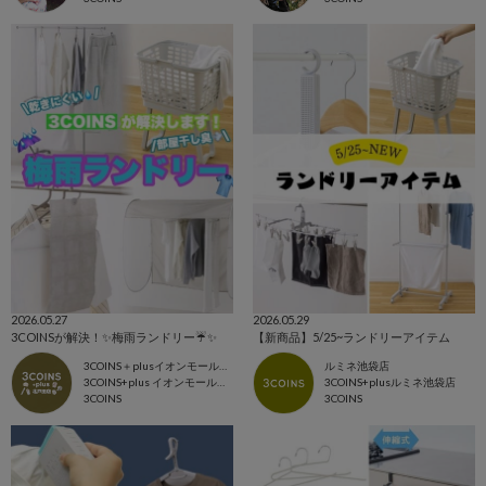
2026.05.27
2026.05.29
3COINSが解決！✨梅雨ランドリー☔️✨
【新商品】5/25~ランドリーアイテム
3COINS＋plusイオンモール北戸田店
ルミネ池袋店
3COINS+plus イオンモール北戸田店
3COINS+plusルミネ池袋店
3COINS
3COINS