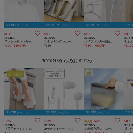
5％OFFクーポン
5％OFFクーポン
5％OFFクーポン
5％



SALE
SALE
SALE
SALE
3COINS
3COINS
3COINS
3COIN
ワンタッチハンガー2本セット
スタッキングシューズ収納
パイプハンガー用延長アーム
タオ
¥
220
(
33%OFF
)
¥
550
¥
330
(
40%OFF
)
¥
1,10
3COINSからのおすすめ
5％OFFクーポン
5％OFFクーポン
5％OFFクーポン
5％



NEW
NEW
再入荷
SALE
SALE
3COINS
3COINS
3COINS
3COIN
《両手セットですぐに装着！》大容量使い捨て手袋／KITINTO
2WAYワイヤードイヤホンカナルタイプ
お米保存用シリコーンバッグ：2L／KITINTO
¥
330
¥
1,100
¥
330
(
40%OFF
)
¥
2,75