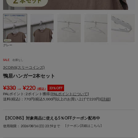
グレー
SALE
在庫なし
3COINS(スリーコインズ)
鴨居ハンガー2本セット
¥
330
→
¥
220
33％OFF
（税込）
PALポイント:
2
ポイント獲得 [
PALポイントについて
]
送料(税込)：770円(税込5,000円以上のお買い上げで220円)[
詳細
]
【3COINS】対象商品に使える5％OFFクーポン配布中
[クーポン詳細はこちら]
使用期限： 2026/08/16 (日) 23:59まで