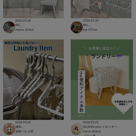
2026.05.28
2026.05.26
PAL CLOSET店
PAL CLOSET店
matsu
163cm
aya
157cm
2026.05.26
2026.05.25
浦和パルコ店
3COINS+plus イオンモール日吉津店
浦和パルコ店
rico.w
163cm
イエベ春