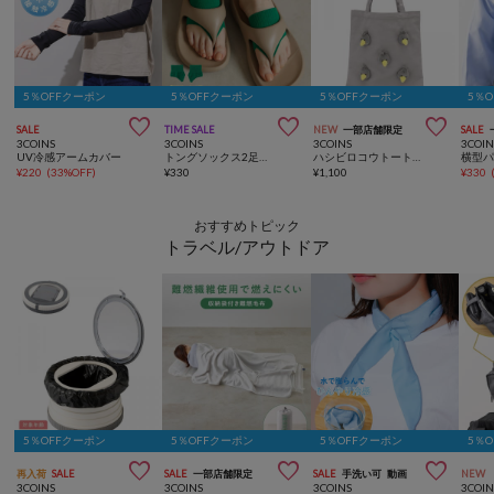
5％OFFクーポン
5％OFFクーポン
5％OFFクーポン
5％



SALE
TIME SALE
NEW
一部店舗限定
SALE
3COINS
3COINS
3COINS
3COIN
UV冷感アームカバー
トングソックス2足セット
ハシビロコウトートバッグ大
横型
¥
220
(
33%OFF
)
¥
330
¥
1,100
¥
330
おすすめトピック
トラベル/アウトドア
5％OFFクーポン
5％OFFクーポン
5％OFFクーポン
5％



再入荷
SALE
SALE
一部店舗限定
SALE
手洗い可
動画
NEW
3COINS
3COINS
3COINS
3COIN