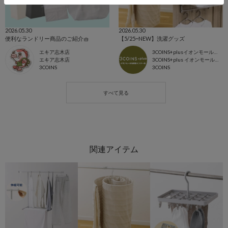
2026.05.30
2026.05.30
便利なランドリー商品のご紹介🧺
【5/25~NEW】洗濯グッズ
エキア志木店
3COINS+plusイオンモール各務原インター店
エキア志木店
3COINS+plus イオンモール各務原
3COINS
3COINS