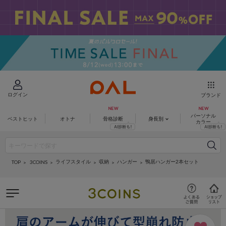
ログイン
ブランド
パーソナル
ベストヒット
オトナ
骨格診断
身長別
カラー
ライフスタイル
収納
ハンガー
鴨居ハンガー2本セット
3COINS
TOP