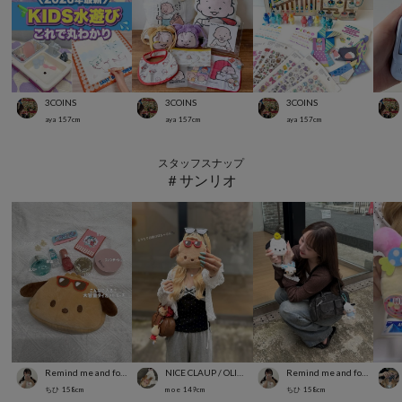
3COINS
3COINS
3COINS
aya
157
cm
aya
157
cm
aya
157
cm
スタッフスナップ
＃サンリオ
Remind me and forever
NICE CLAUP / OLIVE des OLIVE OUTLET
Remind me and forever
ちひ
158
cm
m o e
149
cm
ちひ
158
cm