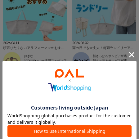
2026.06.11
2026.06.02
頑張りたくないアラフォーママのおすすめランドリーアイテム
雨の日でも大丈夫！梅雨ランドリーアイテム🧺
おぎむ
新さっぽろサンピアザ店
3COINS+pulus盛岡フェザン店
新さっぽろサンピアザ店
3COINS
3COINS