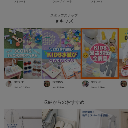
ストレート
ウェーブ
イエベ春
ストレート
スタッフスナップ
＃キッズ
3COINS
3COINS
3COINS
SHIHO
152
cm
aya
157
cm
Suu☺︎
168
cm
収納からのおすすめ