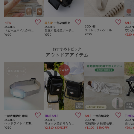



NEW
再入荷
一部店舗限定
SALE
3COINS
3COINS
3COINS
3COIN
ストレッチハンドルチューブ／hemle
《ビー玉ネイルが作れる》マグネイルメーカー／and us
自立する縦型ポーチ／and us
¥
550
¥
660
¥
550
¥
220
おすすめトピック
アウトドアアイテム



一部店舗限定
動画
TIME SALE
SALE
一部店舗限定
TIME 
3COINS
3COINS
3COINS
3COIN
ヘッドライト／SOBANI
リュック型折りたたみチェア
収納袋付き難燃毛布：150×130cm／SOBANI
¥
330
¥
2,310
(
30%OFF
)
¥
1,100
(
33%OFF
)
¥
561