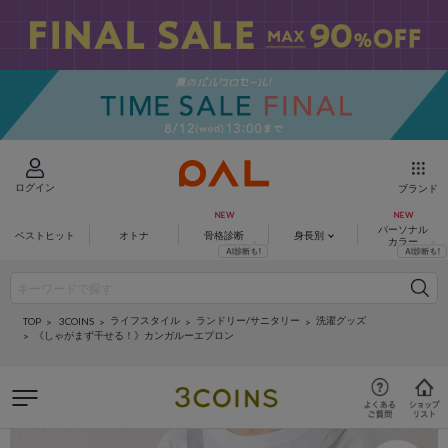
ログイン
ブランド
パーソナル
ベストヒット
オトナ
骨格診断
身長別
カラー
ライフスタイル
ランドリー/サニタリー
洗濯グッズ
3COINS
TOP
《しゃがまず干せる！》カンガルーエプロン