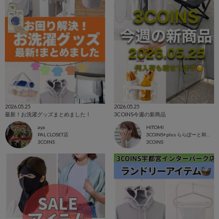
2026.05.25
2026.05.25
最新！お洗濯グッズまとめました！
3COINS今週の新商品
aya
HITOMI
PAL CLOSET店
3COINS+plus ららぽーと和泉店
3COINS
3COINS