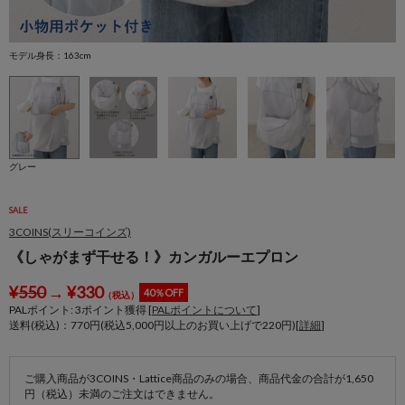
モデル身長：163cm
グレー
SALE
3COINS(スリーコインズ)
《しゃがまず干せる！》カンガルーエプロン
¥
550
→
¥
330
40％OFF
（税込）
PALポイント:
3
ポイント獲得 [
PALポイントについて
]
送料(税込)：770円(税込5,000円以上のお買い上げで220円)[
詳細
]
ご購入商品が3COINS・Lattice商品のみの場合、商品代金の合計が1,650
円（税込）未満のご注文はできません。