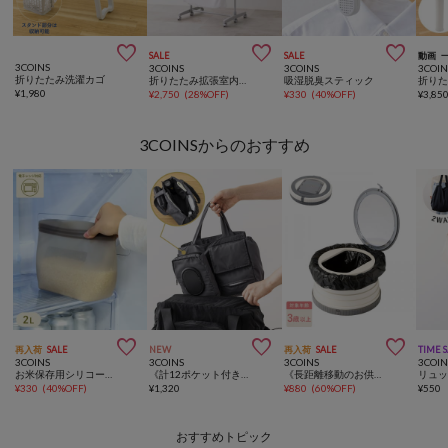



SALE
SALE
動画
3COINS
3COINS
3COINS
3COIN
折りたたみ洗濯カゴ
折りたたみ拡張室内物干しラック
吸湿脱臭スティック
¥
1,980
¥
2,750
(
28%OFF
)
¥
330
(
40%OFF
)
¥
3,85
3COINSからのおすすめ



再入荷
SALE
NEW
再入荷
SALE
TIME 
3COINS
3COINS
3COINS
3COIN
お米保存用シリコーンバッグ：2L／KITINTO
《計12ポケット付き！》バッグインバッグ／KIDSトラベル
《長距離移動のお供に》ポータブルトイレ／KIDS
¥
330
(
40%OFF
)
¥
1,320
¥
880
(
60%OFF
)
¥
550
おすすめトピック