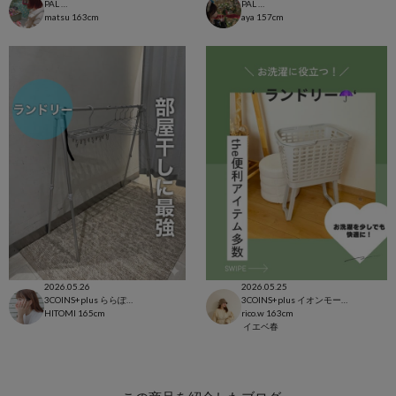
PAL CLOSET店
PAL CLOSET店
matsu
163cm
aya
157cm
2026.05.26
2026.05.25
3COINS+plus ららぽーと和泉店
3COINS+plus イオンモール日吉津店
HITOMI
165cm
rico.w
163cm
イエベ春