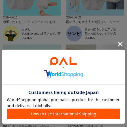
2026.06.11
2026.06.02
頑張りたくないアラフォーママのおすすめランドリーアイテム
雨の日でも大丈夫！梅雨ランドリーアイテム🧺
おぎむ
新さっぽろサンピアザ店
3COINS+pulus盛岡フェザン店
新さっぽろサンピアザ店
3COINS
3COINS
2026.05.30
2026.05.30
便利なランドリー商品のご紹介🧺
【5/25~NEW】洗濯グッズ