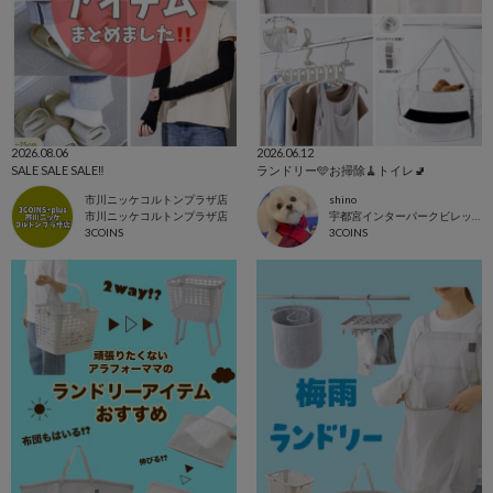
2026.08.06
2026.06.12
SALE SALE SALE‼️
ランドリー🩵お掃除🧹トイレ🚽
市川ニッケコルトンプラザ店
shino
市川ニッケコルトンプラザ店
宇都宮インターパークビレッジ店
3COINS
3COINS