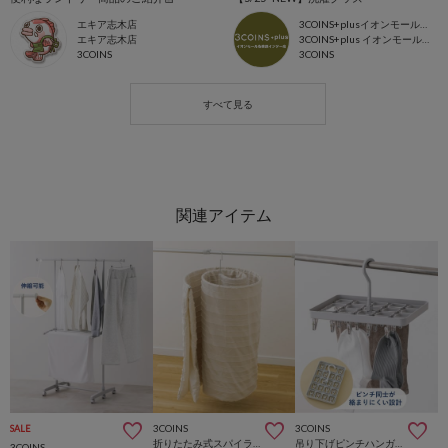
エキア志木店
3COINS+plusイオンモール各務原インター店
エキア志木店
3COINS+plus イオンモール各務原
3COINS
3COINS
3COINS
3COINS
SALE
折りたたみ式スパイラルハンガー
吊り下げピンチハンガー：18ピンチ
3COINS