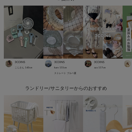
3COINS
3COINS
3COINS
こじさん
160
cm
kuro
155
cm
aya
157
cm
ストレート
ブルベ夏
ランドリー/サニタリーからのおすすめ