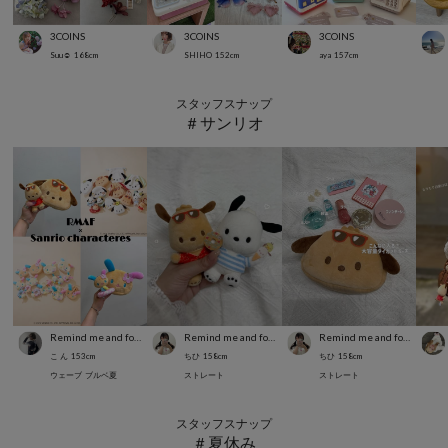
3COINS
3COINS
3COINS
Suu☺︎
168
cm
SHIHO
152
cm
aya
157
cm
スタッフスナップ
＃サンリオ
Remind me and forever
Remind me and forever
Remind me and forever
こ ん
153
cm
ちひ
158
cm
ちひ
158
cm
ウェーブ
ブルベ夏
ストレート
ストレート
スタッフスナップ
＃夏休み