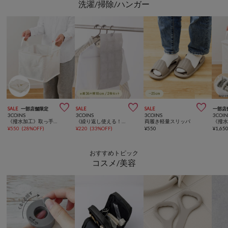
洗濯/掃除/ハンガー



SALE
一部店舗限定
SALE
SALE
一部店
3COINS
3COINS
3COINS
3COIN
《撥水加工》取っ手付きランドリーバスケット
《繰り返し使える！》除湿シート2枚セット：S
両履き軽量スリッパ
¥
550
(
28%OFF
)
¥
220
(
33%OFF
)
¥
550
¥
1,65
おすすめトピック
コスメ/美容