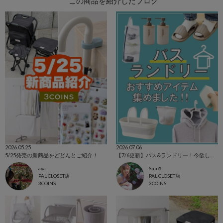
この商品を紹介したブログ
2026.05.25
2026.07.06
5/25発売の新商品をどどんとご紹介！
【7/6更新】バス&ランドリー！今欲しいアイテム集めました☺
aya
Suu☺︎
PAL CLOSET店
PAL CLOSET店
3COINS
3COINS