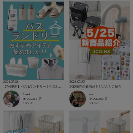
2026.07.06
2026.05.25
【7/6更新】バス&ランドリー！今欲しいアイテム集めました☺
5/25発売の新商品をどどんとご紹介！
Suu☺︎
aya
PAL CLOSET店
PAL CLOSET店
3COINS
3COINS