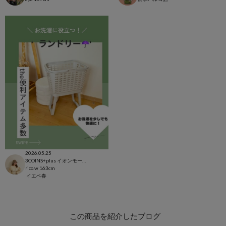
2026.05.25
3COINS+plus イオンモール日吉津店
rico.w
163cm
イエベ春
この商品を紹介したブログ