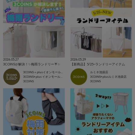
2026.05.27
2026.05.29
3COINSが解決！✨梅雨ランドリー☔️✨
【新商品】5/25~ランドリーアイテム
3COINS＋plusイオンモール北戸田店
ルミネ池袋店
3COINS+plus イオンモール北戸田店
3COINS+plusルミネ池袋店
3COINS
3COINS