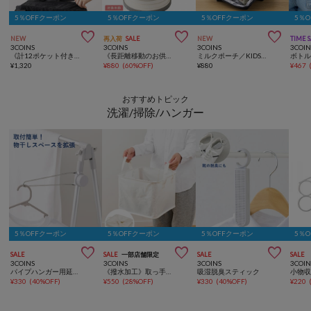
5％OFFクーポン
5％OFFクーポン
5％OFFクーポン
5％



NEW
再入荷
SALE
NEW
TIME 
3COINS
3COINS
3COINS
3COIN
《計12ポケット付き！》バッグインバッグ／KIDSトラベル
《長距離移動のお供に》ポータブルトイレ／KIDS
ミルクポーチ／KIDSトラベル
ボト
¥
1,320
¥
880
(
60%OFF
)
¥
880
¥
467
おすすめトピック
洗濯/掃除/ハンガー
5％OFFクーポン
5％OFFクーポン
5％OFFクーポン
5％



SALE
SALE
一部店舗限定
SALE
SALE
3COINS
3COINS
3COINS
3COIN
パイプハンガー用延長アーム
《撥水加工》取っ手付きランドリーバスケット
吸湿脱臭スティック
¥
330
(
40%OFF
)
¥
550
(
28%OFF
)
¥
330
(
40%OFF
)
¥
220