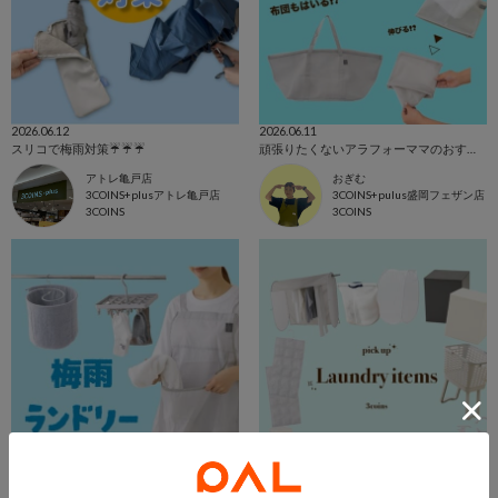
2026.06.12
2026.06.11
スリコで梅雨対策☔️☔️☔️
頑張りたくないアラフォーママのおすすめランドリーアイテム
アトレ亀戸店
おぎむ
3COINS+plusアトレ亀戸店
3COINS+pulus盛岡フェザン店
3COINS
3COINS