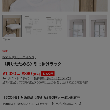
グレー
SALE
3COINS(スリーコインズ)
《折りたためる》引っ掛けラック
¥
1,320
→
¥
880
33％OFF
（税込）
PALポイント:
8
ポイント獲得 [
PALポイントについて
]
送料(税込)：770円(税込5,000円以上のお買い上げで220円)[
詳細
]
【3COINS】対象商品に使える5％OFFクーポン配布中
[クーポン詳細はこちら]
使用期限： 2026/08/16 (日) 23:59まで