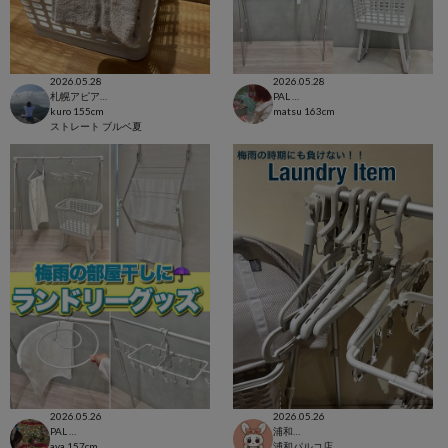
2026.05.28
2026.05.28
札幌アピア店
PAL CLOSET店
kuro
155cm
matsu
163cm
ストレート
ブルベ夏
2026.05.26
2026.05.26
PAL CLOSET店
浦和パルコ店
aya
157cm
浦和パルコ店