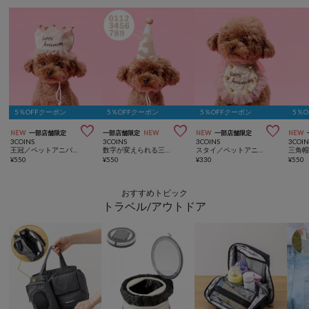
5％OFFクーポン
5％OFFクーポン
5％OFFクーポン
5％



NEW
一部店舗限定
一部店舗限定
NEW
NEW
一部店舗限定
NEW
3COINS
3COINS
3COINS
3COIN
王冠／ペットアニバーサリー
数字が変えられる三角帽子／ペットアニバーサリー
スタイ／ペットアニバーサリー
¥
550
¥
550
¥
330
¥
550
おすすめトピック
トラベル/アウトドア