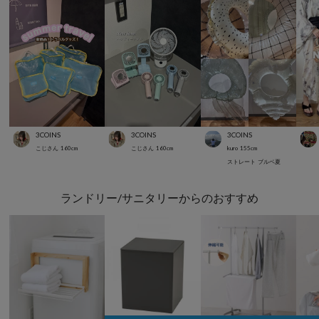
3COINS
3COINS
3COINS
こじさん
160
cm
こじさん
160
cm
kuro
155
cm
ストレート
ブルベ夏
ランドリー/サニタリーからのおすすめ