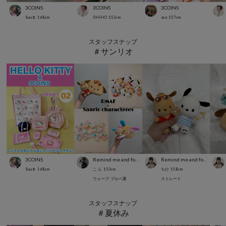
3COINS
3COINS
3COINS
Suu☺︎
168
cm
SHIHO
152
cm
aya
157
cm
スタッフスナップ
＃サンリオ
3COINS
Remind me and forever
Remind me and forever
Suu☺︎
168
cm
こ ん
153
cm
ちひ
158
cm
ウェーブ
ブルベ夏
ストレート
スタッフスナップ
＃夏休み