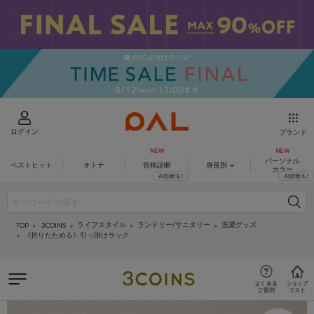
ログイン
ブランド
パーソナル
ベストヒット
オトナ
骨格診断
身長別
カラー
ライフスタイル
ランドリー/サニタリー
洗濯グッズ
3COINS
TOP
《折りたためる》引っ掛けラック