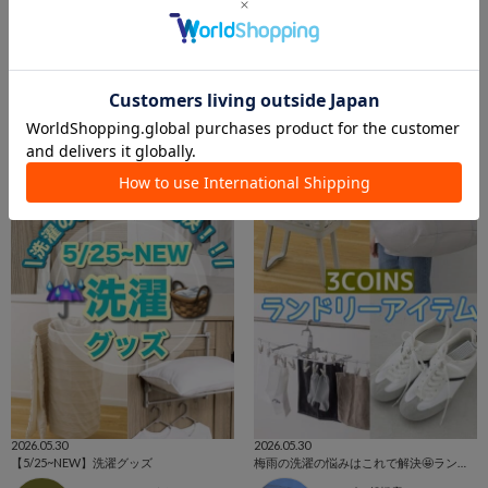
2026.06.02
2026.05.30
雨の日でも大丈夫！梅雨ランドリーアイテム🧺
便利なランドリー商品のご紹介🧺
新さっぽろサンピアザ店
エキア志木店
新さっぽろサンピアザ店
エキア志木店
3COINS
3COINS
2026.05.30
2026.05.30
【5/25~NEW】洗濯グッズ
梅雨の洗濯の悩みはこれで解決🤩ランドリーアイテム