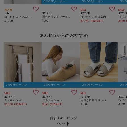
5％OFFクーポン
5％OFFクーポン
5％



再入荷
SALE
SALE
3COINS
salut!
3COINS
3COIN
蓋付きランドリーケース
折りたたみマグネットラックワイド／Natural Laundry
折りたたみ拡張室内物干しラック
¥
660
¥
3,300
¥
2,750
(
28%OFF
)
¥
330
3COINSからのおすすめ
5％OFFクーポン
5％OFFクーポン
5％OFFクーポン
5％



SALE
SALE
SALE
3COIN
3COINS
3COINS
3COINS
タオルハンガー
三角クッション
両履き軽量スリッパ
¥
330
¥
1,100
(
33%OFF
)
¥
550
(
50%OFF
)
¥
550
おすすめトピック
ペット