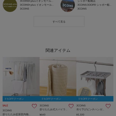
3COINS+plusイオンモール各務原インター店
シャポー船橋店
3COINS+plus イオンモール各務原
3COINS OOOPS! シャポー船橋店
3COINS
3COINS
5％OFFクーポン
5％OFFクーポン
5％OFFクーポン
3COINS
3COINS
SALE
折りたたみ式スパイラルハンガー
吊り下げピンチハンガー：18ピンチ
3COINS
折りたたみ拡張室内物干しラック
¥660
¥1,100