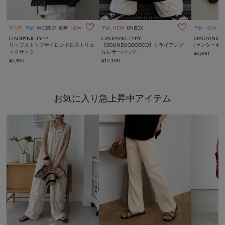


再入荷
予約
WEB限定
動画
NEW
UNISEX
予約
NEW
UNISEX
予約
NEW
CIAOPANIC TYPY
CIAOPANIC TYPY
CIAOPANIC 
リップストップナイロンドロストリュ
【SOUNDS GOOOOD】トライアング
:センターギ
ックサック
ルレザーバッグ
¥6,600
¥6,930
¥12,100
お気に入り急上昇中アイテム