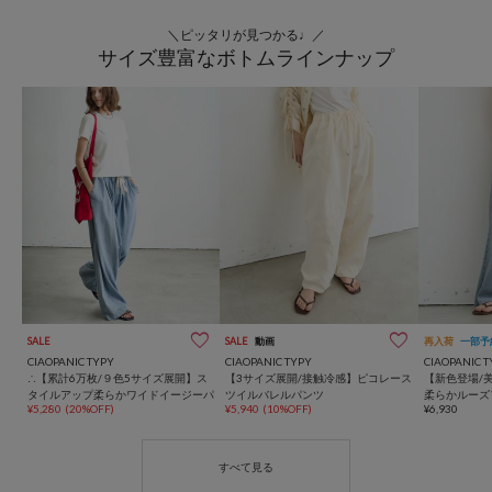
＼ピッタリが見つかる♩／
サイズ豊富なボトムラインナップ
SALE
SALE
動画
再入荷
一部予
CIAOPANIC TYPY
CIAOPANIC TYPY
CIAOPANIC T
∴【累計6万枚/９色5サイズ展開】ス
【3サイズ展開/接触冷感】ピコレース
【新色登場/
タイルアップ柔らかワイドイージーパ
ツイルバレルパンツ
柔らかルーズ
¥5,280
(20%OFF)
¥5,940
(10%OFF)
¥6,930
ンツ