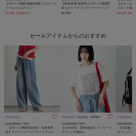
【3サイズ展開/接触冷感】ピコレース
【新色登場/美脚見え/3サイズ展開】
【さらっと快
ツイルバレルパンツ
柔らかルーズフレアイージーパンツ
イタッチ裾バ
ース
¥5,940
(10%OFF)
¥6,930
¥4,620
(40%
セールアイテムからのおすすめ


TIME SALE
TIME SALE
WEB限定
UNISEX
TIME SALE
動
CIAOPANIC TYPY
CIAOPANIC TYPY
CIAOPANIC 
∴【5サイズ展開/低身長・高身長対
【UNISEX】【新色追加】メッセージ
:【大容量／
応】デイリーイージーワイドデニム
プリント半袖Tee
きワンハンド