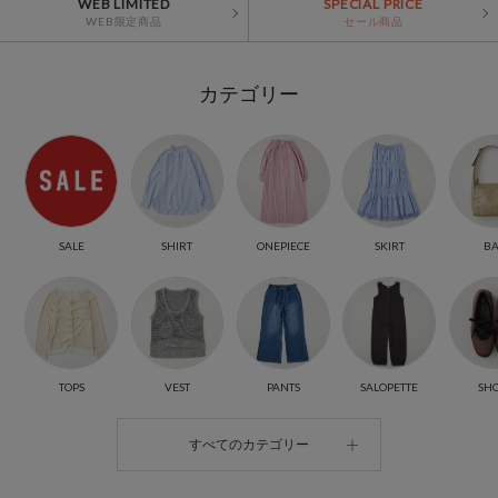
WEB LIMITED
SPECIAL PRICE
WEB限定商品
セール商品
カテゴリー
SALE
SHIRT
SKIRT
B
ONEPIECE
TOPS
VEST
PANTS
SALOPETTE
SH
すべてのカテゴリー