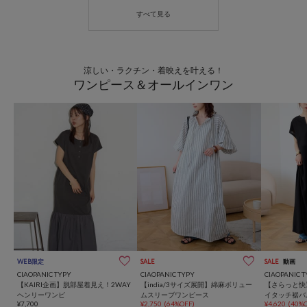
涼しい・ラクチン・着映えを叶える！
ワンピース＆オールインワン
WEB限定
SALE
SALE
動画
CIAOPANIC TYPY
CIAOPANIC TYPY
CIAOPANIC T
【KAIRI企画】脱部屋着見え！2WAY
【india/3サイズ展開】綿麻ボリュー
【さらっと快
ヘンリーワンピ
ムスリーブワンピース
イタッチ裾バ
¥7,700
¥2,750
(64%OFF)
¥4,620
(40%O
ース