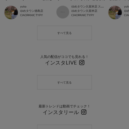
ゆ
めタウン久留米店 スタッフ
yuka
yuk
ゆめタウン徳島店
ゆめタウン久留米店
ゆ
CIAOPANIC TYPY
CIAOPANIC TYPY
CIA
人気の配信がココでも見れる！
インスタLIVE
最新トレンドは動画でチェック！
インスタリール