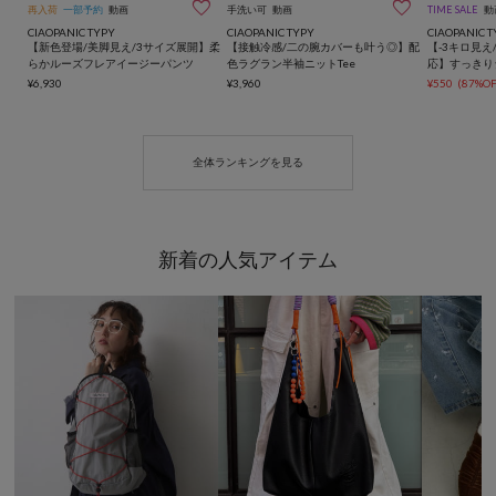


再入荷
一部予約
動画
手洗い可
動画
TIME SALE
動
CIAOPANIC TYPY
CIAOPANIC TYPY
CIAOPANIC T
【新色登場/美脚見え/3サイズ展開】柔
【接触冷感/二の腕カバーも叶う◎】配
【-3キロ見え
らかルーズフレアイージーパンツ
色ラグラン半袖ニットTee
応】すっきり
¥6,930
¥3,960
¥550
(87%OF
全体ランキングを見る
新着の人気アイテム