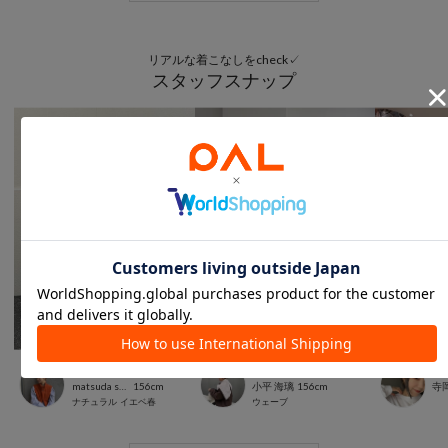
リアルな着こなしをcheck✓
スタッフスナップ
本部
PALCLOSET店
PA
matsuda saori
156cm
小平 海璃
156cm
寺
ナチュラル
イエベ春
ウェーブ