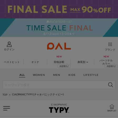
ログイン
ブランド
パーソナル
ベストヒット
オトナ
骨格診断
身長別
カラー
ALL
WOMEN
MEN
KIDS
LIFESTYLE
CIAOPANIC TYPY(チャオパニックティピー)
TOP