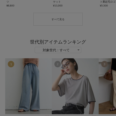
ツ
ケット
ト裏起毛ロゴ
¥8,800
¥11,000
¥5,500
世代別アイテムランキング
1
2
3