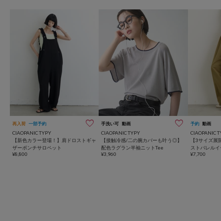
再入荷
一部予約
手洗い可
動画
予約
動画
CIAOPANIC TYPY
CIAOPANIC TYPY
CIAOPANIC T
【新色カラー登場！】肩ドロストギャ
【接触冷感/二の腕カバーも叶う◎】
【3サイズ展
ザーポンチサロペット
配色ラグラン半袖ニットTee
ストバレルイ
¥8,800
¥3,960
¥7,700