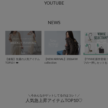
YOUTUBE
NEWS
【速報】先週の人気アイテム
【NEW ARRIVAL】2026A/W
【TYNNE.新作登
TOP10！👑
collection
フの一押しセットを
＼今みんながゲットしてるのはコレ！／
人気急上昇アイテムTOP10♡