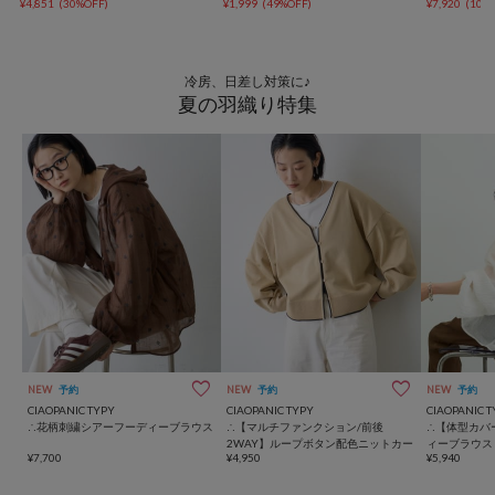
¥4,851
(30%OFF)
¥1,999
(49%OFF)
¥7,920
(10%
冷房、日差し対策に♪
夏の羽織り特集
NEW
予約
NEW
予約
NEW
予約
CIAOPANIC TYPY
CIAOPANIC TYPY
CIAOPANIC T
∴花柄刺繍シアーフーディーブラウス
∴【マルチファンクション/前後
∴【体型カバ
2WAY】ループボタン配色ニットカー
ィーブラウス
¥7,700
¥4,950
¥5,940
デ