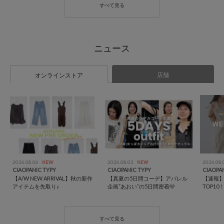
店舗
オンラインストア
2026.08.06
2026.08.03
2026.08
NEW
NEW
CIAOPANIC TYPY
CIAOPANIC TYPY
CIAOPA
【A/W NEW ARRIVAL】秋の新作
【真夏の5日間コーデ】アパレル
【速報
アイテムを先取り♪
企画”あおい”の5日間密着🩵
TOP10！