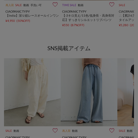


再入荷
SALE
動画
手洗い可
TIME SALE
動画
SALE
CIAOPANIC TYPY
CIAOPANIC TYPY
CIAOPANIC 
【India】深Ｕ総レースオールインワン
【-3キロ見え/11色/低身長・高身長対
∴【累計6万
応】すっきりシルエットリブパンツ
タイルアップ
¥4,950
(50%OFF)
ンツ
¥550
(87%OFF)
¥5,280
(20%
SNS掲載アイテム


SALE
動画
再入荷
動画
SALE
動画
CIAOPANIC TYPY
CIAOPANIC TYPY
CIAOPANIC 