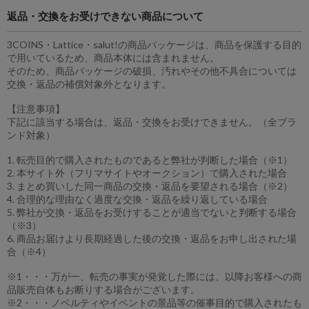
返品・交換をお受けできない商品について
3COINS・Lattice・salut!の商品パッケージは、商品を保護する目的
で用いているため、商品本体には含まれません。
そのため、商品パッケージの破損、汚れやその他不具合については
交換・返品の補償対象外となります。
【注意事項】
下記に該当する場合は、返品・交換をお受けできません。（全ブラ
ンド対象）
1. 転売目的で購入されたものであると弊社が判断した場合（※1）
2. 本サイト外（フリマサイトやオークション）で購入された場合
3. まとめ買いした同一商品の交換・返品を要望される場合（※2）
4. 合理的な理由なく過度な交換・返品を繰り返している場合
5. 弊社が交換・返品をお受けすることが適当でないと判断する場合
（※3）
6. 商品お届けより長期経過した後の交換・返品をお申し出された場
合（※4）
※1・・・万が一、転売の事実が発覚した際には、以降お客様への商
品販売自体もお断りする場合がございます。
※2・・・ノベルティやイベントの景品等の催事目的で購入されたも