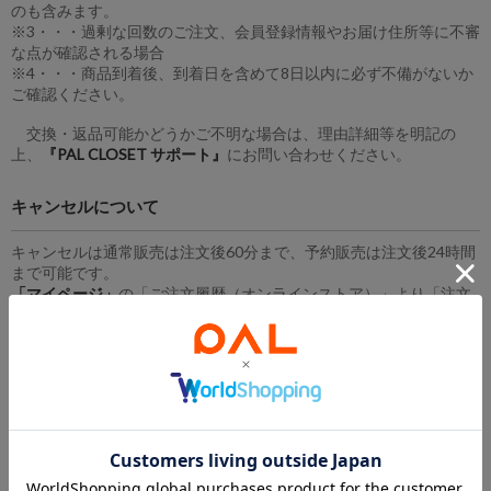
のも含みます。
※3・・・過剰な回数のご注文、会員登録情報やお届け住所等に不審
な点が確認される場合
※4・・・商品到着後、到着日を含めて8日以内に必ず不備がないか
ご確認ください。
交換・返品可能かどうかご不明な場合は、理由詳細等を明記の
上、
『PAL CLOSET サポート』
にお問い合わせください。
キャンセルについて
キャンセルは通常販売は注文後60分まで、予約販売は注文後24時間
まで可能です。
「マイページ」
の「ご注文履歴（オンラインストア）」より「注文
キャンセル」のボタンが表示されている間にお手続きください。
また、AmazonログインによるAmazon Payでのお支払いの場合は、
マイページがないため、キャンセルを行うことができませんのでご
注意ください。
欠品などによる購入後のキャンセルについて
ご注文確定後でも、出荷時の検品で商品不良が見つかり、代替品の