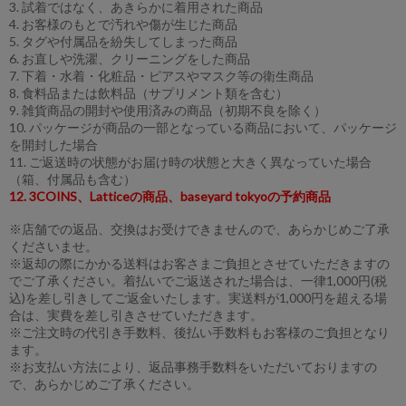
3. 試着ではなく、あきらかに着用された商品
4. お客様のもとで汚れや傷が生じた商品
5. タグや付属品を紛失してしまった商品
6. お直しや洗濯、クリーニングをした商品
7. 下着・水着・化粧品・ピアスやマスク等の衛生商品
8. 食料品または飲料品（サプリメント類を含む）
9. 雑貨商品の開封や使用済みの商品（初期不良を除く）
10. パッケージが商品の一部となっている商品において、パッケージ
を開封した場合
11. ご返送時の状態がお届け時の状態と大きく異なっていた場合
（箱、付属品も含む）
12. 3COINS、Latticeの商品、baseyard tokyoの予約商品
※店舗での返品、交換はお受けできませんので、あらかじめご了承
くださいませ。
※返却の際にかかる送料はお客さまご負担とさせていただきますの
でご了承ください。着払いでご返送された場合は、一律1,000円(税
込)を差し引きしてご返金いたします。実送料が1,000円を超える場
合は、実費を差し引きさせていただきます。
※ご注文時の代引き手数料、後払い手数料もお客様のご負担となり
ます。
※お支払い方法により、返品事務手数料をいただいておりますの
で、あらかじめご了承ください。