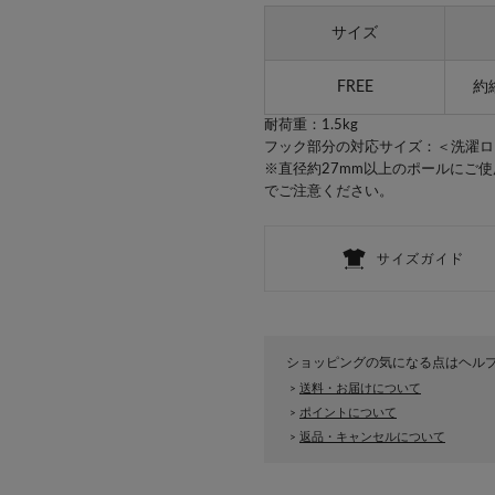
サイズ
FREE
約縦
耐荷重：1.5kg
フック部分の対応サイズ：＜洗濯ロ
※直径約27mm以上のポールにご
でご注意ください。
ショッピングの気になる点はヘル
送料・お届けについて
>
ポイントについて
>
返品・キャンセルについて
>