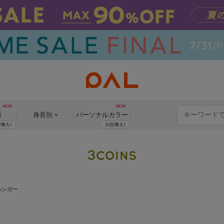
断
身長別
パーソナル
カラー
ハンガー