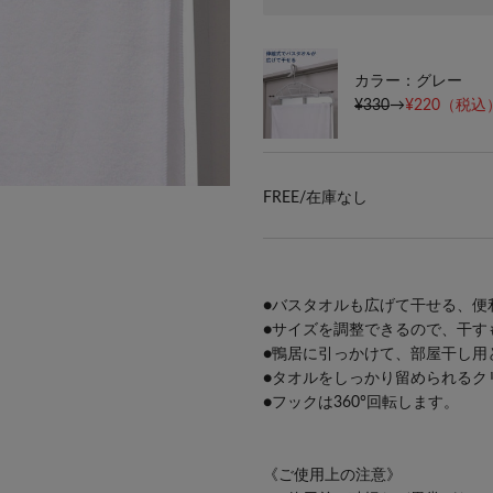
カラー：グレー
¥330
→
¥220
（税込）
FREE/
在庫なし
●バスタオルも広げて干せる、便
●サイズを調整できるので、干す
●鴨居に引っかけて、部屋干し用
●タオルをしっかり留められるク
●フックは360°回転します。
《ご使用上の注意》