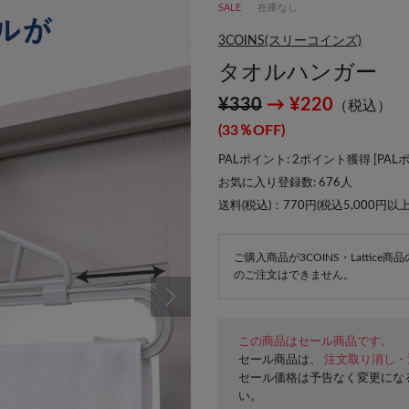
SALE
在庫なし
3COINS(スリーコインズ)
タオルハンガー
¥330
→ ¥220
（税込）
(33％OFF)
PALポイント: 2ポイント獲得 [
PAL
お気に入り登録数:
676
人
送料(税込)：770円(税込5,000円以
ご購入商品が3COINS・Lattic
のご注文はできません。
この商品はセール商品です。
セール商品は、
注文取り消し・
セール価格は予告なく変更にな
い。