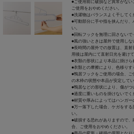
●ご使用前に破損など異常がない
ご使用をおやめください。
●洗濯物はバランスよく干してく
●可動部分に手や指を挟んだり、
い。
●回転フックを無理に回さないで
●風の強いときは屋外で使用しな
●長時間の屋外での放置は、直射
用後は屋内にて直射日光を避け
●衣類の形状により本品に掛けら
●衣類との摩擦により、色移りす
●鴨居フックをご使用の場合、ご
の木枠の状態や本品が安定して
●鴨居などの形状により、傷がつ
●過度に重いものを掛けないでく
●材質や厚みによってはハンガー
●万一落下した場合、ケガをする
い。
●破損する恐れがありますので、
合、ご使用をおやめください。
●商品の変形・破損の原因となり