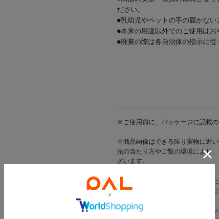
ださい。
●乳幼児やペットの手の届かない
●本来の用途以外でのご使用はお
●廃棄の際は各自治体の指示に従
梅雨/梅雨対策/洗濯/ランドリー
※ご使用前に、パッケージに記載の
※商品画像はできる限り実物に近い
光の当たり方やご覧の環境により、
ざいます。
※出荷前に商品不具合が確認された
該当商品をキャンセルさせていただ
※当店では店舗とオンラインショッ