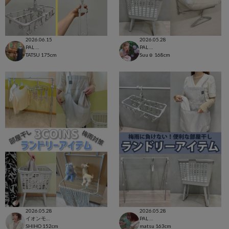
2026.06.15
2026.05.28
PAL CLOSET店
PAL CLOSET店
TATSU
175cm
Suu☺︎
168cm
2026.05.28
2026.05.28
イオンモール太田店
PAL CLOSET店
SHIHO
152cm
matsu
163cm