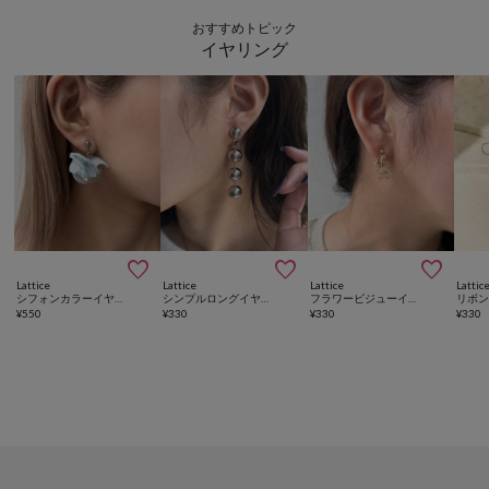
おすすめトピック
イヤリング



Lattice
Lattice
Lattice
Lattic
シフォンカラーイヤリング
シンプルロングイヤリング
フラワービジューイヤリング
¥
550
¥
330
¥
330
¥
330