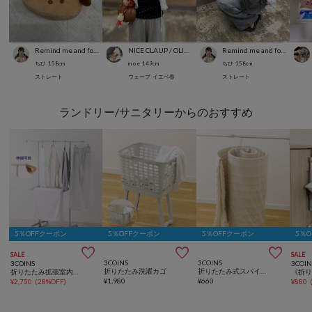
Remind me and forever
NICE CLAUP / OLIVE des OLIVE OUTLET
Remind me and forever
ちひ
158
cm
m o e
149
cm
ちひ
158
cm
ストレート
ウェーブ
イエベ春
ストレート
ランドリー/サニタリーからのおすすめ
5％OFFクーポン
5％OFFクーポン
5％OFFクーポン
5％



SALE
SALE
3COINS
3COINS
3COINS
3COIN
折りたたみ洗濯カゴ
折りたたみ式スパイラルハンガー
折りたたみ拡張室内物干しラック
¥
1,980
¥
660
¥
2,750
(
28%OFF
)
¥
880