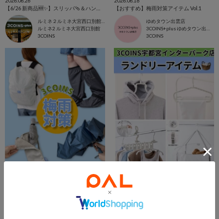
2026.06.26
2026.06.18
【6/26 新商品🆕✨️】スリッパ🩴＆ハンガー👕⭐️
【おすすめ】梅雨対策アイテム Vol.1
ルミネ２ルミネ大宮西口別館店
ゆめタウン出雲店
ルミネ2 ルミネ大宮西口別館
3COINS+plus ゆめタウン出雲店
3COINS
3COINS
2026.06.12
2026.06.12
スリコで梅雨対策☔️☔️☔️
ランドリー🩵お掃除🧹トイレ🚽
アトレ亀戸店
shino
3COINS+plusアトレ亀戸店
宇都宮インターパークビレッジ店
3COINS
3COINS