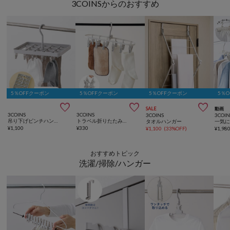
3COINSからのおすすめ
5％OFFクーポン
5％OFFクーポン
5％OFFクーポン
5％



SALE
動画
3COINS
3COINS
3COINS
3COIN
吊り下げピンチハンガー：18ピンチ
トラベル折りたたみピンチハンガー
タオルハンガー
¥
1,100
¥
330
¥
1,100
(
33%OFF
)
¥
1,98
おすすめトピック
洗濯/掃除/ハンガー