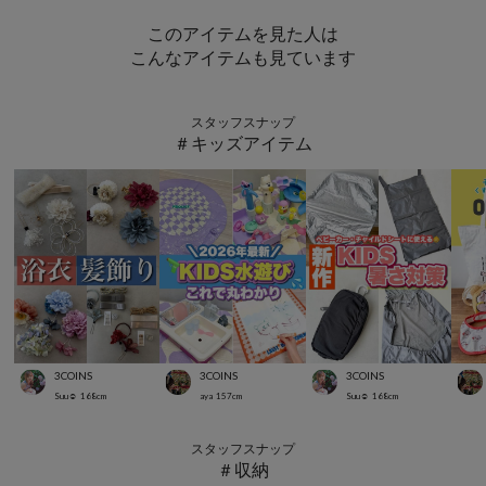
このアイテムを見た人は
こんなアイテムも見ています
スタッフスナップ
＃キッズアイテム
3COINS
3COINS
3COINS
Suu☺︎
168
cm
aya
157
cm
Suu☺︎
168
cm
スタッフスナップ
＃収納