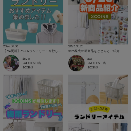
2026.07.06
2026.05.25
【7/6更新】バス&ランドリー！今欲しいアイテム集めました☺
5/25発売の新商品をどどんとご紹介！
Suu☺︎
aya
PAL CLOSET店
PAL CLOSET店
3COINS
3COINS