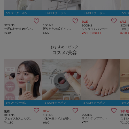
5％OFFクーポン
5％OFFクーポン
5％OFFクーポン
5％



SALE
SALE
3COINS
3COINS
3COINS
3COIN
一度に外せる10ピンチハンガー
折りたたみ式ドアフックハンガー
ワンタッチハンガー2本セット
¥
330
¥
330
¥
220
(
33%OFF
)
¥
220
おすすめトピック
コスメ/美容
5％OFFクーポン
5％OFFクーポン
5％OFFクーポン
5％



動画
NEW
本日発
3COINS
3COINS
3COINS
3COIN
ネイルチップフット／and us
フェイス&スカルプウォーターピーラー／and us
《ビー玉ネイルが作れる》マグネイルメーカー／and us
¥
770
¥
4,180
¥
660
¥
1,10