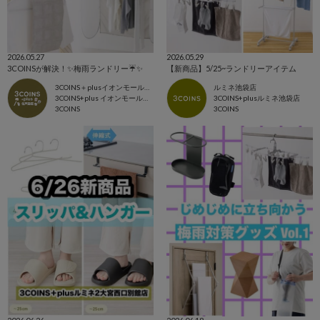
2026.05.27
2026.05.29
3COINSが解決！✨梅雨ランドリー☔️✨
【新商品】5/25~ランドリーアイテム
3COINS＋plusイオンモール北戸田店
ルミネ池袋店
3COINS+plus イオンモール北戸田店
3COINS+plusルミネ池袋店
3COINS
3COINS