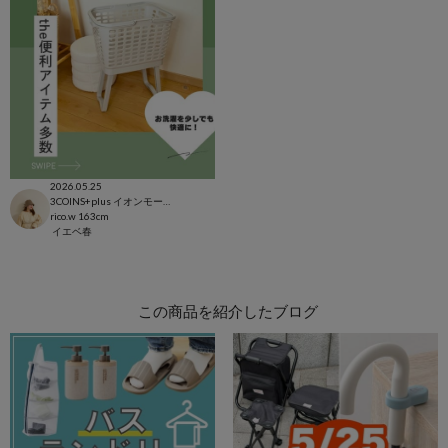
2026.05.25
3COINS+plus イオンモール日吉津店
rico.w
163cm
イエベ春
この商品を紹介したブログ