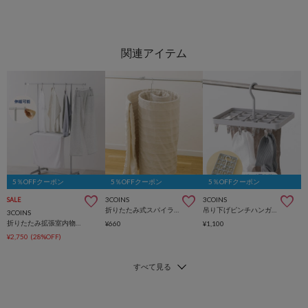
5％OFFクーポン
5％OFFクーポン
5％OFFクーポン
3COINS
3COINS
SALE
折りたたみ式スパイラルハンガー
吊り下げピンチハンガー：18ピンチ
3COINS
折りたたみ拡張室内物干しラック
¥660
¥1,100
¥2,750
(28%OFF)