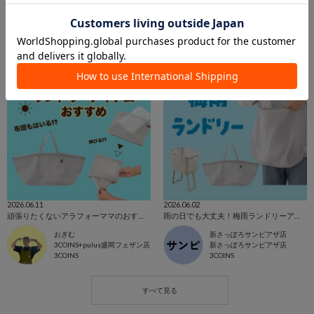
2026.06.11
2026.06.02
頑張りたくないアラフォーママのおすすめランドリーアイテム
雨の日でも大丈夫！梅雨ランドリーアイテム🧺
おぎむ
新さっぽろサンピアザ店
3COINS+pulus盛岡フェザン店
新さっぽろサンピアザ店
3COINS
3COINS