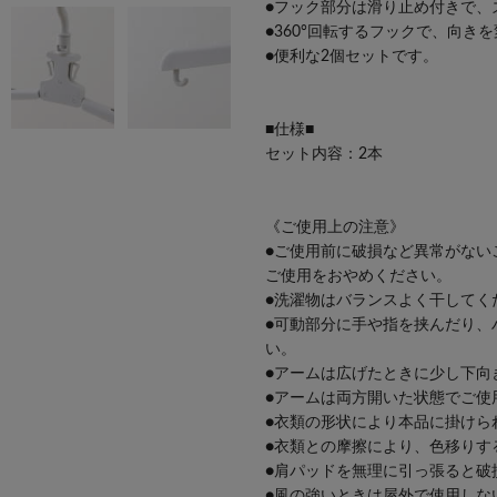
●フック部分は滑り止め付きで、
●360°回転するフックで、向き
●便利な2個セットです。
■仕様■
セット内容：2本
《ご使用上の注意》
●ご使用前に破損など異常がない
ご使用をおやめください。
●洗濯物はバランスよく干してく
●可動部分に手や指を挟んだり、
い。
●アームは広げたときに少し下向
●アームは両方開いた状態でご使
●衣類の形状により本品に掛けら
●衣類との摩擦により、色移りす
●肩パッドを無理に引っ張ると破
●風の強いときは屋外で使用しな