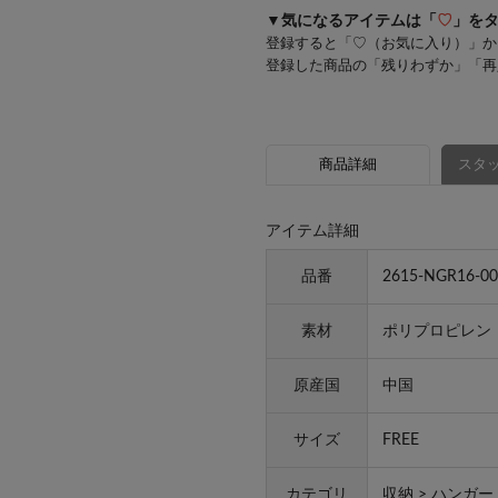
▼気になるアイテムは「
♡
」を
登録すると「♡（お気に入り）」か
登録した商品の「残りわずか」「再
商品詳細
スタッ
アイテム詳細
品番
2615-NGR16-00
素材
ポリプロピレン
原産国
中国
サイズ
FREE
カテゴリ
収納
>
ハンガー