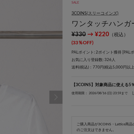
SALE
3COINS(スリーコインズ)
ワンタッチハンガ
¥330
→ ¥220
（税込）
(33％OFF)
PALポイント: 2ポイント獲得 [
PAL
お気に入り登録数:
326
人
送料(税込)：770円(税込5,000円以
【3COINS】対象商品に使える5
使用期限： 2026/08/16 (日) 23:59まで
ご購入商品が3COINS・Lattic
のご注文はできません。