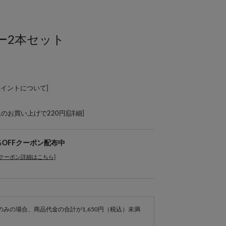
ー2本セット
ポイントについて
]
上のお買い上げで220円)[
詳細
]
％OFFクーポン配布中
[クーポン詳細はこちら]
e商品のみの場合、商品代金の合計が1,650円（税込）未満