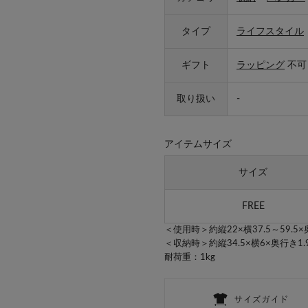
タイプ
ライフスタイル
ギフト
ラッピング
不可
取り扱い
-
アイテムサイズ
サイズ
FREE
＜使用時＞約縦22×横37.5～59.5×
＜収納時＞約縦34.5×横6×奥行き1.
耐荷重：1kg