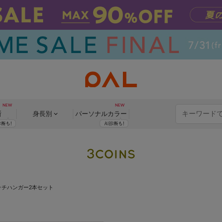
断
身長別
パーソナル
カラー
ッチハンガー2本セット