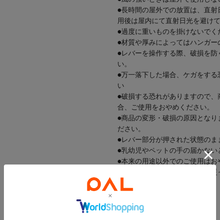
●長時間の屋外での放置は、直射
用後は屋内にて直射日光を避け
●過度に重いものを掛けないでく
●材質や厚みによってはハンガー
●レバーを操作する際、破損を防
い。
●万一落下した場合、ケガをする
い
●破損する恐れがありますので、
合、ご使用をおやめください。
●商品の変形・破損の原因となり
ださい。
●レバー部分が押された状態のま
●乳幼児やペットの手の届かない
●本来の用途以外でのご使用はお
●廃棄の際は各自治体の指示に従
梅雨/梅雨対策/洗濯/ランドリー