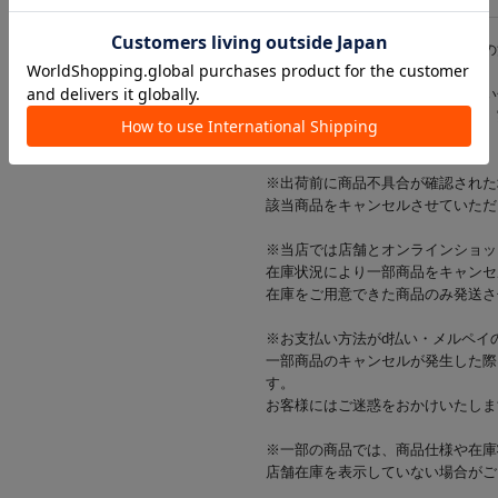
※ご使用前に、パッケージに記載の
※商品画像はできる限り実物に近い
光の当たり方やご覧の環境により、
ざいます。
※出荷前に商品不具合が確認された
該当商品をキャンセルさせていただ
※当店では店舗とオンラインショッ
在庫状況により一部商品をキャンセ
在庫をご用意できた商品のみ発送さ
※お支払い方法がd払い・メルペイ
一部商品のキャンセルが発生した際
す。
お客様にはご迷惑をおかけいたしま
※一部の商品では、商品仕様や在庫
店舗在庫を表示していない場合がご