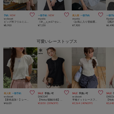



予約
NEW
一部予約
NEW
再入荷
一部予約
一部予
w closet
mystic
mystic
Kasta
ビッグ衿フリルミニワンピース
《＠___s_m17 セレクト/IVO》【WEB限定NVY/新色PNK】シャーリングシェイプシャツ
《お気に入り登録累計3万越え》【7色展開/新色追加】ふわふわシャーリングチュニック
¥
8,910
¥
7,150
¥
7,920
¥
6,49
可愛いレーストップス



再入荷
一部予約
SALE
手洗い可
SALE
手洗い可
SALE
w closet
DISCOAT
w closet
DISCO
【新色追加！】レースタグリブT
【Noka/接触冷感】裾レースフレンチTシャツ
半袖ドットレースフリルカーディガン
¥
4,620
¥
3,850
(
30%OFF
)
¥
3,564
(
40%OFF
)
¥
2,64