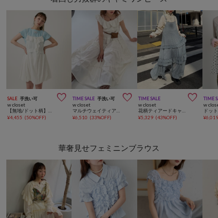



SALE
手洗い可
TIME SALE
手洗い可
TIME SALE
TIME 
w closet
w closet
w closet
w clos
【無地/ドット柄】【4色展開】バルーンミニキャミワンピース
マルチウェイティアードキャミワンピース
花柄ティアードキャミワンピース
ドッ
¥
4,455
(
50%OFF
)
¥
6,510
(
33%OFF
)
¥
5,329
(
43%OFF
)
¥
6,01
華奢見せフェミニンブラウス