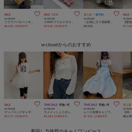



SALE
SALE
NEW
再入荷
一部予約
SALE
w closet
w closet
w closet
w clos
フラワーバルーンキャミワンピース
２WAYフリルドロストティアードワンピース
《お気に入り登録累計1.5万越え》【新色追加】フリルティアードジャンパースカート
¥
6,600
(
20%OFF
)
¥
9,240
(
20%OFF
)
¥
9,350
¥
7,12
w closetからのおすすめ



SALE
TIME SALE
手洗い可
TIME SALE
手洗い可
再入荷
w closet
w closet
w closet
w clos
ナンバリングギャザーT 夏服
ラメメッシュリボンボレロ カーディガン
レース切替キャミワンピース
¥
3,575
(
50%OFF
)
¥
5,684
(
24%OFF
)
¥
7,106
(
24%OFF
)
¥
8,69
着回し力抜群のキャミワンピース