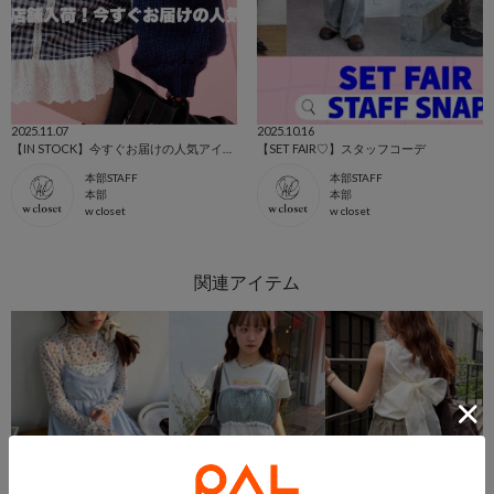
2025.11.07
2025.10.16
【IN STOCK】今すぐお届けの人気アイテム♪
【SET FAIR♡】スタッフコーデ
本部STAFF
本部STAFF
本部
本部
w closet
w closet