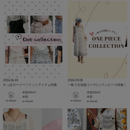
2026.06.18
2026.05.08
今っぽガーリー♡ドットアイテム特集
一枚で主役級コーデに♪ワンピース特集！
本部STAFF
本部STAFF
本部
本部
w closet
w closet