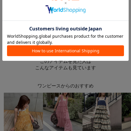
NEW
予約
NEW
NEW
再入荷
w closet
w closet
w closet
シアーメローロンTシャツ
チェックビスチェ
フェイクスウェードリボンキャミ
¥4,620
¥5,390
¥5,940
このアイテムを見た人は
こんなアイテムも見ています
ワンピースからのおすすめ