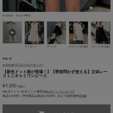
H:153cm サイズ:FREE
H
アイボリー
ブラック
ホワイトその他1
ブラックその他1
手洗い可
w closet(ダブルクローゼット)
【新色ドット柄が登場！】【季節問わず使える】立体レー
スミニキャミワンピース
¥
7,150
（税込）
PALポイント: 65
ポイント獲得 [
PALポイントについて
]
税込5,000円（予約商品は税込3,000円）以上で送料無料[
詳細
]