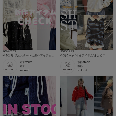
2026.02.27
2025.12.29
🌟3/2(月)予約スタートの新作アイテム＆注目の春アイテムを一挙ご紹介！🌸
今買うべき“本命アイテム”まとめ♡
本部STAFF
本部STAFF
本部
本部
w closet
w closet