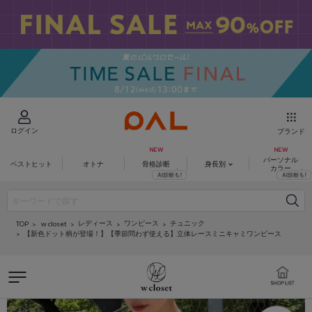
ログイン
ブランド
パーソナル
ベストヒット
オトナ
骨格診断
身長別
カラー
レディース
ワンピース
チュニック
w closet
TOP
【新色ドット柄が登場！】【季節問わず使える】立体レースミニキャミワンピース