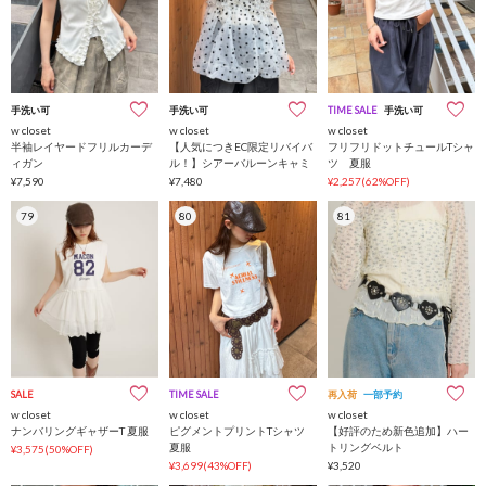
手洗い可
手洗い可
TIME SALE
手洗い可
w closet
w closet
w closet
半袖レイヤードフリルカーデ
【人気につきEC限定リバイバ
フリフリドットチュールTシャ
ィガン
ル！】シアーバルーンキャミ
ツ 夏服
¥7,590
¥7,480
¥2,257(62%OFF)
79
80
81
SALE
TIME SALE
再入荷
一部予約
w closet
w closet
w closet
ナンバリングギャザーT 夏服
ピグメントプリントTシャツ
【好評のため新色追加】ハー
夏服
トリングベルト
¥3,575(50%OFF)
¥3,699(43%OFF)
¥3,520