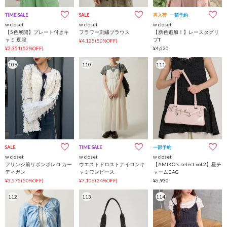
TIME SALE
SALE
再入荷
一部予約
w closet
w closet
w closet
【5色展開】プレート付きキ
フラワー刺繍ブラウス
【新色追加！】レースタグリ
ャミ 夏服
ブT
¥4,125(50%OFF)
¥2,351(52%OFF)
¥4,620
109
110
111
SALE
TIME SALE
一部予約
w closet
w closet
w closet
フリンジ前リボンボレロ カー
ウエストドロストナイロンキ
【AMIKO's select vol.2】星チ
ディガン
ャミワンピース
ャームBAG
¥3,575(50%OFF)
¥7,106(24%OFF)
¥6,930
112
113
114