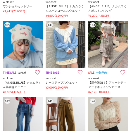
w closet
w closet
w closet
ワンショルカットソー
【ANGEL BLUE】ナカムラく
【ANGEL BLUE】ナカムラく
んスパンコールスウェット
んボストンバッグ
¥1,411(71%OFF)
¥4,650(52%OFF)
¥6,270(43%OFF)
139
140
141
TIME SALE
コラボ
TIME SALE
SALE
一部予約
w closet
w closet
w closet
【ANGEL BLUE】ナカムラく
レースアップスウェット
【新色追加！】アソートティ
ん落書きビーニー
アードキャミワンピース
¥3,009(62%OFF)
¥3,135(43%OFF)
¥7,128(10%OFF)
142
143
144