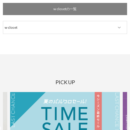
w closetの一覧
PICK UP