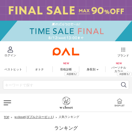
ログイン
ブランド
パーソナル
ベストヒット
オトナ
骨格診断
身長別
カラー
w closet(ダブルクローゼット)
人気ランキング
TOP