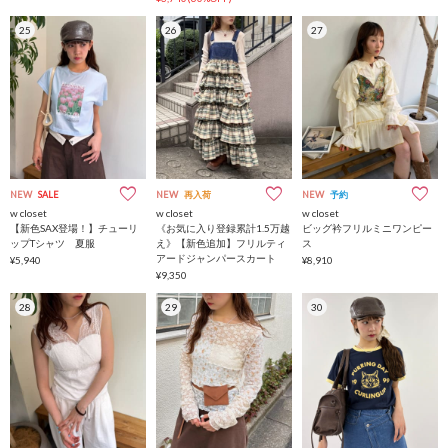
25
26
27
NEW
SALE
NEW
再入荷
NEW
予約
w closet
w closet
w closet
【新色SAX登場！】チューリ
《お気に入り登録累計1.5万越
ビッグ衿フリルミニワンピー
ップTシャツ 夏服
え》【新色追加】フリルティ
ス
アードジャンパースカート
¥5,940
¥8,910
¥9,350
28
29
30