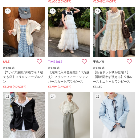
¥6,600(20%OFF)
¥5,549(14%OFF)
10
11
12
SALE
TIME SALE
手洗い可
w closet
w closet
w closet
【2サイズ展開/羽織でも１枚
《お気に入り登録累計1.5万越
【新色ドット柄が登場！】
でも◎】フリルシアーブルゾ
え》フリルティアードジャン
【季節問わず使える】立体レ
ン
パースカート/ワンピース
ースミニキャミワンピース
¥5,346(40%OFF)
¥7,994(14%OFF)
¥7,150
13
14
15