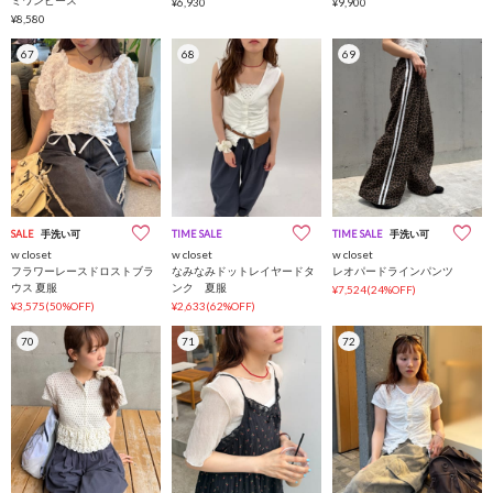
¥6,930
¥9,900
¥8,580
67
68
69
SALE
手洗い可
TIME SALE
TIME SALE
手洗い可
w closet
w closet
w closet
フラワーレースドロストブラ
なみなみドットレイヤードタ
レオパードラインパンツ
ウス 夏服
ンク 夏服
¥7,524(24%OFF)
¥3,575(50%OFF)
¥2,633(62%OFF)
70
71
72