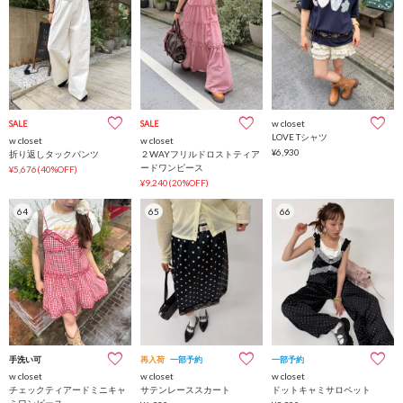
w closet
SALE
SALE
LOVE Tシャツ
w closet
w closet
¥6,930
折り返しタックパンツ
２WAYフリルドロストティア
ードワンピース
¥5,676(40%OFF)
¥9,240(20%OFF)
64
65
66
手洗い可
再入荷
一部予約
一部予約
w closet
w closet
w closet
チェックティアードミニキャ
サテンレーススカート
ドットキャミサロペット
ミワンピース