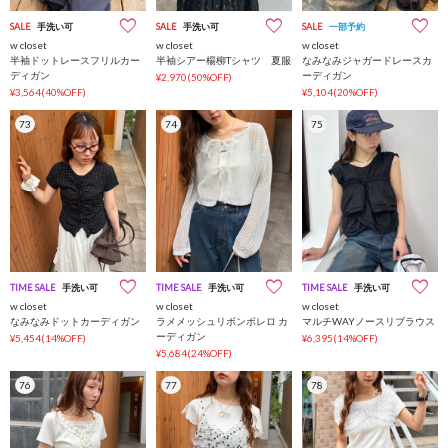
SALE
手洗い可
SALE
手洗い可
SALE
一部予約
w closet
w closet
w closet
半袖ドットレースフリルカー
半袖シアー楊柳Tシャツ 夏服
なみなみジャガードレースカ
ディガン
ーディガン
¥2,970(50%OFF)
¥3,564(40%OFF)
¥5,104(20%OFF)
73
74
75
TIME SALE
手洗い可
TIME SALE
手洗い可
TIME SALE
手洗い可
w closet
w closet
w closet
なみなみドットカーディガン
ラメメッシュリボンボレロ カ
マルチWAYノースリブラウス
ーディガン
¥5,454(14%OFF)
¥6,395(14%OFF)
¥5,684(24%OFF)
76
77
78