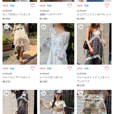
NEW
予約
NEW
予約
NEW
予約
w closet
w closet
w closet
カップ付きレースタンク
花柄パッチワークT
ネコプリントリンガーTシャツ
¥4,950
¥5,940
¥5,940
31
32
33
NEW
予約
NEW
予約
NEW
予約
w closet
w closet
w closet
イレヘムシアースカート
レースリボンボレロ
イレヘムチェックミニキャミ
ワンピース
¥8,250
¥6,930
¥8,690
34
35
36