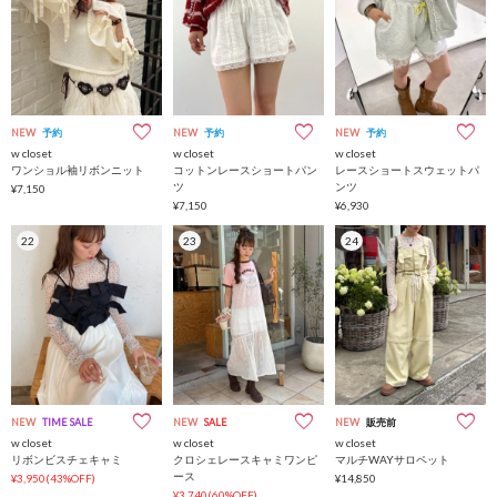
NEW
予約
NEW
予約
NEW
予約
w closet
w closet
w closet
ワンショル袖リボンニット
コットンレースショートパン
レースショートスウェットパ
ツ
ンツ
¥7,150
¥7,150
¥6,930
22
23
24
NEW
TIME SALE
NEW
SALE
NEW
販売前
w closet
w closet
w closet
リボンビスチェキャミ
クロシェレースキャミワンピ
マルチWAYサロペット
ース
¥3,950(43%OFF)
¥14,850
¥3,740(60%OFF)