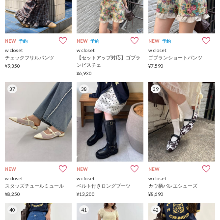
NEW
予約
NEW
予約
NEW
予約
w closet
w closet
w closet
チェックフリルパンツ
【セットアップ対応】ゴブラ
ゴブランショートパンツ
ンビスチェ
¥9,350
¥7,590
¥6,930
37
38
39
NEW
NEW
NEW
w closet
w closet
w closet
スタッズチュールミュール
ベルト付きロングブーツ
カウ柄バレエシューズ
¥8,250
¥13,200
¥8,690
40
41
42