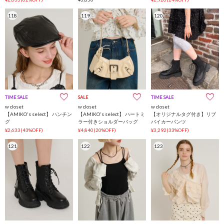
118
119
120
TIME SALE
インフルエンサー企画
SALE
インフルエンサー企画
TIME SALE
w closet
w closet
w closet
【AMIKO's select】 ハンチン
【AMIKO's select】 ハートミ
【オリジナルタグ付き】リブ
グ
ラー付きショルダーバッグ
バイカーパンツ
¥2,633(43%OFF)
¥4,840(20%OFF)
¥3,292(33%OFF)
121
122
123