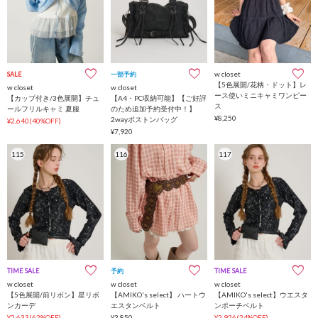
w closet
SALE
一部予約
インフルエンサー企画
【5色展開/花柄・ドット】レ
w closet
w closet
ース使いミニキャミワンピー
【カップ付き/3色展開】チュ
【A4・PC収納可能】【ご好評
ス
ールフリルキャミ 夏服
のため追加予約受付中！】
¥8,250
2wayボストンバッグ
¥2,640(40%OFF)
¥7,920
115
116
117
TIME SALE
予約
インフルエンサー企画
TIME SALE
インフルエンサー企画
w closet
w closet
w closet
【5色展開/前リボン】星リボ
【AMIKO's select】 ハートウ
【AMIKO's select】ウエスタ
ンカーデ
エスタンベルト
ンポーチベルト
¥2,633(62%OFF)
¥3,850
¥2,926(24%OFF)