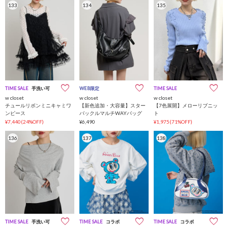
133
134
135
TIME SALE
手洗い可
WEB限定
TIME SALE
w closet
w closet
w closet
チュールリボンミニキャミワ
【新色追加・大容量】スター
【7色展開】メローリブニッ
ンピース
バックルマルチWAYバッグ
ト
¥7,440(24%OFF)
¥6,490
¥1,975(71%OFF)
136
137
138
TIME SALE
手洗い可
TIME SALE
コラボ
TIME SALE
コラボ