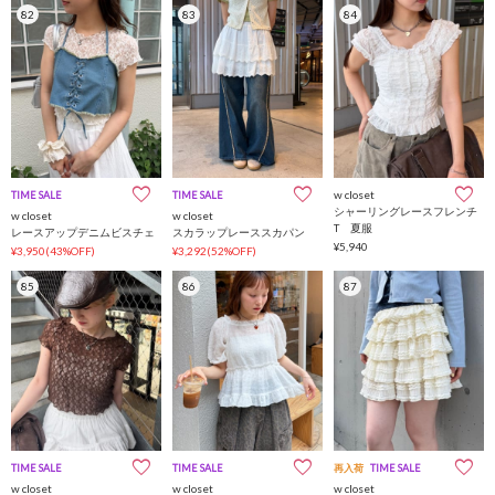
82
83
84
w closet
TIME SALE
TIME SALE
シャーリングレースフレンチ
w closet
w closet
T 夏服
レースアップデニムビスチェ
スカラップレーススカパン
¥5,940
¥3,950(43%OFF)
¥3,292(52%OFF)
85
86
87
TIME SALE
TIME SALE
再入荷
TIME SALE
w closet
w closet
w closet