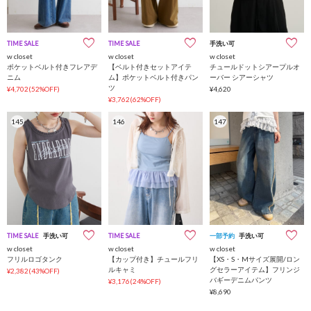
TIME SALE
TIME SALE
手洗い可
w closet
w closet
w closet
ポケットベルト付きフレアデ
【ベルト付きセットアイテ
チュールドットシアープルオ
ニム
ム】ポケットベルト付きパン
ーバー シアーシャツ
ツ
¥4,702(52%OFF)
¥4,620
¥3,762(62%OFF)
145
146
147
TIME SALE
手洗い可
TIME SALE
一部予約
手洗い可
w closet
w closet
w closet
フリルロゴタンク
【カップ付き】チュールフリ
【XS・S・Mサイズ展開/ロン
ルキャミ
グセラーアイテム】フリンジ
¥2,382(43%OFF)
バギーデニムパンツ
¥3,176(24%OFF)
¥8,690