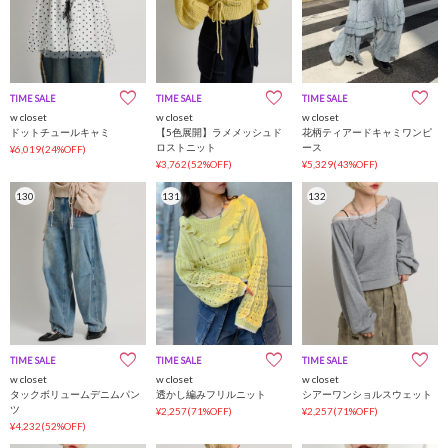
TIME SALE
TIME SALE
TIME SALE
w closet
w closet
w closet
ドットチュールキャミ
【5色展開】ラメメッシュド
花柄ティアードキャミワンピ
ロストニット
ース
¥6,019(24%OFF)
¥3,762(52%OFF)
¥5,329(43%OFF)
130
131
132
TIME SALE
TIME SALE
TIME SALE
w closet
w closet
w closet
タックボリュームデニムパン
透かし編みフリルニット
シアーワンショルスウェット
ツ
¥2,257(71%OFF)
¥2,257(71%OFF)
¥4,232(52%OFF)