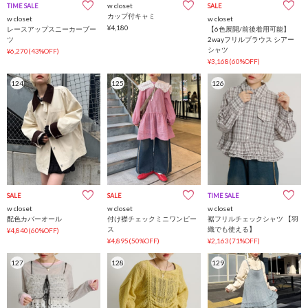
w closet
TIME SALE
SALE
カップ付キャミ
w closet
w closet
¥4,180
レースアップスニーカーブー
【6色展開/前後着用可能】
ツ
2wayフリルブラウス シアー
シャツ
¥6,270(43%OFF)
¥3,168(60%OFF)
124
125
126
SALE
SALE
TIME SALE
w closet
w closet
w closet
配色カバーオール
付け襟チェックミニワンピー
裾フリルチェックシャツ 【羽
ス
織でも使える】
¥4,840(60%OFF)
¥4,895(50%OFF)
¥2,163(71%OFF)
127
128
129