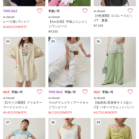
w closet
TIME SALE
手洗い可
インフルエンサー企画
【4色展開】ロゴレースビッ
w closet
w closet
グT 夏服
レース使いTシャツ
【Am企画】半袖ふりふりミ
¥7,150
ニワンピース
¥3,803(33%OFF)
¥9,350
94
95
96
SALE
手洗い可
TIME SALE
手洗い可
SALE
手洗い可
w closet
w closet
w closet
【2サイズ展開】フリルテー
マルチウェイティアードキャ
【低身長/高身長サイズあり
ラードジャケット
ミワンピース
◎】バギースウェットパンツ
¥4,455(50%OFF)
¥6,510(33%OFF)
¥4,752(40%OFF)
97
98
99