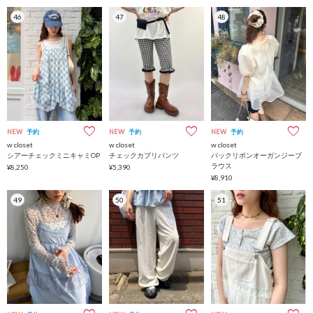
46
47
48
NEW
予約
NEW
予約
NEW
予約
w closet
w closet
w closet
シアーチェックミニキャミOP
チェックカプリパンツ
バックリボンオーガンジーブ
ラウス
¥8,250
¥5,390
¥8,910
49
50
51