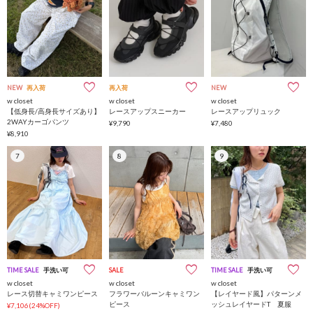
NEW
再入荷
再入荷
NEW
w closet
w closet
w closet
【低身長/高身長サイズあり】
レースアップスニーカー
レースアップリュック
2WAYカーゴパンツ
¥9,790
¥7,480
¥8,910
7
8
9
TIME SALE
手洗い可
SALE
TIME SALE
手洗い可
w closet
w closet
w closet
レース切替キャミワンピース
フラワーバルーンキャミワン
【レイヤード風】パターンメ
ピース
ッシュレイヤードT 夏服
¥7,106(24%OFF)