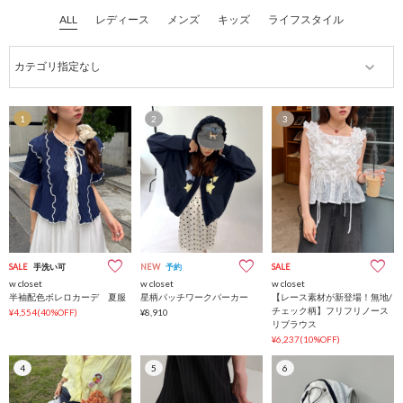
ALL
レディース
メンズ
キッズ
ライフスタイル
1
2
3
SALE
手洗い可
NEW
予約
SALE
w closet
w closet
w closet
半袖配色ボレロカーデ 夏服
星柄パッチワークパーカー
【レース素材が新登場！無地/
チェック柄】フリフリノース
¥4,554(40%OFF)
¥8,910
リブラウス
¥6,237(10%OFF)
4
5
6