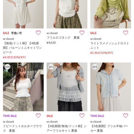
w closet
SALE
手洗い可
SALE
フリルロゴタンク 夏服
w closet
w closet
¥4,620
【無地/ドット柄】【4色展
ライトラメメッシュドロスト
開】バルーンミニキャミワン
ニット
ピース
¥3,960(50%OFF)
¥4,455(50%OFF)
100
101
102
TIME SALE
SALE
TIME SALE
w closet
w closet
w closet
ドビードットホルターブラウ
【4色展開/無地/ドット柄】シ
【3色展開】フリル半袖パー
ス 夏服
アーフリルキャミ 夏服
カー 夏服