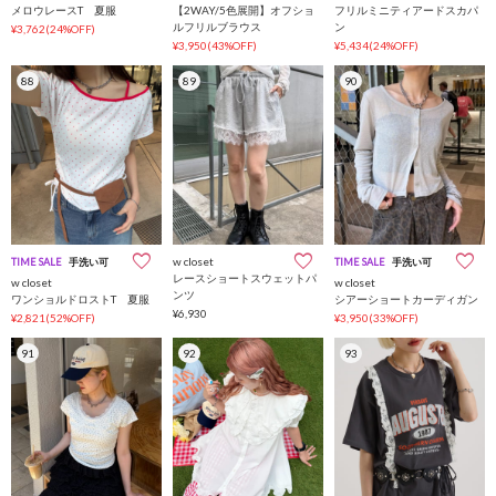
メロウレースT 夏服
【2WAY/5色展開】オフショ
フリルミニティアードスカパ
ルフリルブラウス
ン
¥3,762(24%OFF)
¥3,950(43%OFF)
¥5,434(24%OFF)
88
89
90
w closet
TIME SALE
手洗い可
TIME SALE
手洗い可
レースショートスウェットパ
w closet
w closet
ンツ
ワンショルドロストT 夏服
シアーショートカーディガン
¥6,930
¥2,821(52%OFF)
¥3,950(33%OFF)
91
92
93