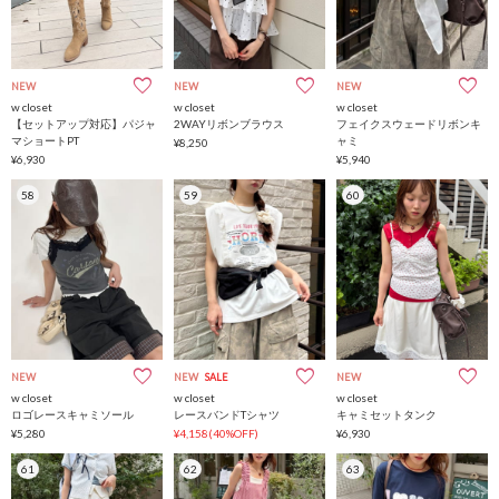
NEW
NEW
NEW
w closet
w closet
w closet
【セットアップ対応】パジャ
2WAYリボンブラウス
フェイクスウェードリボンキ
マショートPT
ャミ
¥8,250
¥6,930
¥5,940
58
59
60
NEW
NEW
SALE
NEW
w closet
w closet
w closet
ロゴレースキャミソール
レースバンドTシャツ
キャミセットタンク
¥5,280
¥4,158(40%OFF)
¥6,930
61
62
63