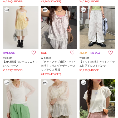
¥4,326(43%OFF)
¥3,245(50%OFF)
¥4,514(43%OFF)
103
104
105
TIME SALE
SALE
再入荷
TIME SALE
w closet
w closet
w closet
【3色展開】Vレースミニキャ
【セットアップ対応/ドット/
【ドット/無地】セットアイテ
ミワンピース
無地】フリルギャザーノース
ム対応ドロストパンツ
リブラウス 夏服
¥3,009(62%OFF)
¥6,270(24%OFF)
¥4,290(40%OFF)
106
107
108