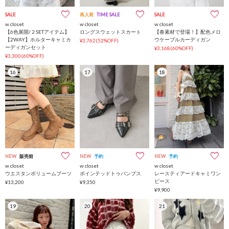
SALE
再入荷
TIME SALE
SALE
w closet
w closet
w closet
【6色展開/２SETアイテム】
ロングスウェットスカート
【春素材で登場！】配色メロ
【2WAY】ホルターキャミカ
ウケーブルカーディガン
¥3,762(52%OFF)
ーディガンセット
¥3,168(60%OFF)
¥3,300(60%OFF)
16
17
18
NEW
販売前
NEW
予約
NEW
予約
w closet
w closet
w closet
ウエスタンボリュームブーツ
ポインテッドトゥパンプス
レースティアードキャミワン
ピース
¥13,200
¥9,350
¥9,900
19
20
21