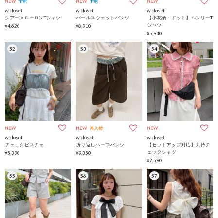
NEW
予約
NEW
予約
NEW
w closet
w closet
w closet
シアーメローロンTシャツ
パールスウェットパンツ
【小花柄・ドット】ヘンリーT
シャツ
¥4,620
¥8,910
¥5,940
52
53
54
NEW
NEW
再入荷
NEW
w closet
w closet
w closet
チェックビスチェ
折り返しハーフパンツ
【セットアップ対応】丸衿チ
ェックシャツ
¥5,390
¥9,350
¥7,590
55
56
57