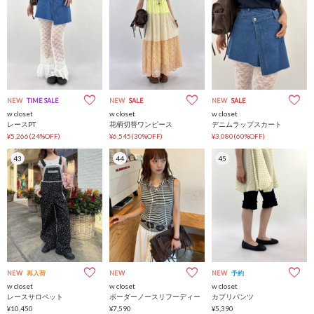
NEW
TIME SALE
NEW
SALE
NEW
SALE
w closet
w closet
w closet
レースPT
花柄切替ワンピース
デニムラップスカート
¥5,266(24%OFF)
¥6,545(30%OFF)
¥3,080(60%OFF)
43
44
45
NEW
再入荷
NEW
NEW
予約
w closet
w closet
w closet
レースサロペット
ボーダーノースリフーディー
カプリパンツ
¥10,450
¥7,590
¥5,390