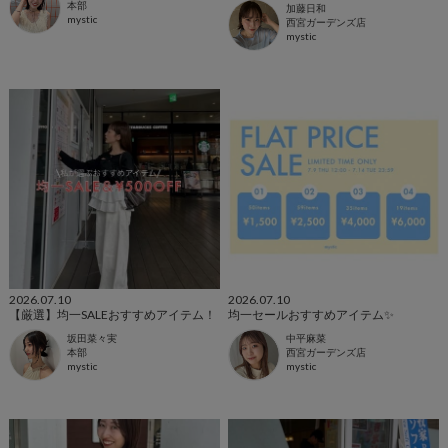
本部
加藤日和
mystic
西宮ガーデンズ店
mystic
2026.07.10
2026.07.10
【厳選】均一SALEおすすめアイテム！
均一セールおすすめアイテム✨
坂田菜々実
中平麻菜
本部
西宮ガーデンズ店
mystic
mystic