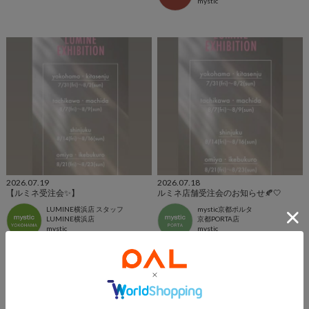
mystic
2026.07.19
2026.07.18
【ルミネ受注会✨️】
ルミネ店舗受注会のお知らせ🍂🤍
LUMINE横浜店 スタッフ
mystic京都ポルタ
LUMINE横浜店
京都PORTA店
mystic
mystic