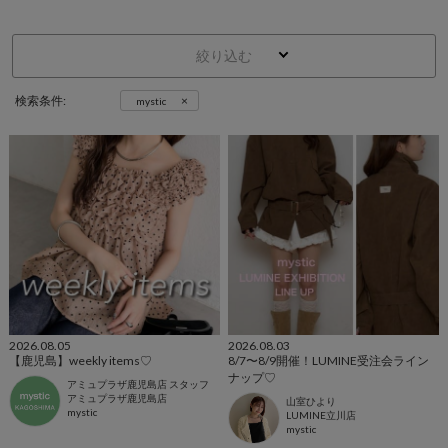
絞り込む
×
検索条件:
mystic
2026.08.05
2026.08.03
【鹿児島】weekly items♡
8/7〜8/9開催！LUMINE受注会ライン
ナップ♡
アミュプラザ鹿児島店 スタッフ
アミュプラザ鹿児島店
山室ひより
mystic
LUMINE立川店
mystic