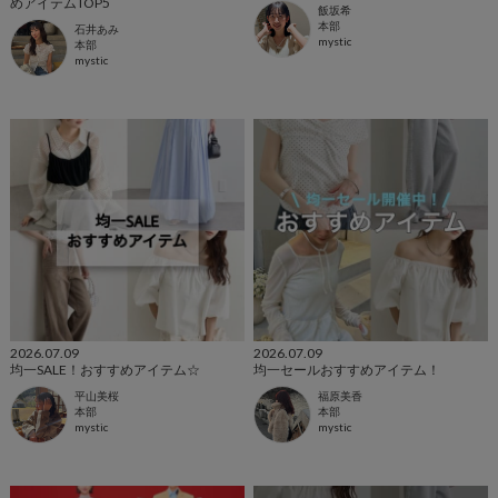
めアイテムTOP5
飯坂希
本部
石井あみ
mystic
本部
mystic
2026.07.09
2026.07.09
均一SALE！おすすめアイテム☆
均一セールおすすめアイテム！
平山美桜
福原美香
本部
本部
mystic
mystic