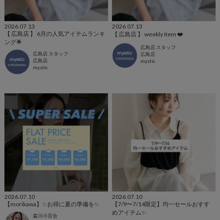
2026.07.13
2026.07.13
【 広島店 】 6月の人気アイテムランキ
【 広島店 】 weekly item ❤️
ング🌟
広島店 スタッフ
広島店 スタッフ
広島店
広島店
mystic
mystic
2026.07.10
2026.07.10
【morikawa】✨お得に夏の準備を✨
【7/9〜7/14限定】均一セールおすす
めアイテム✨
森川小百合