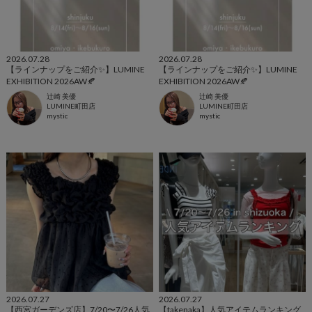
2026.07.28
2026.07.28
【ラインナップをご紹介✨】LUMINE
【ラインナップをご紹介✨】LUMINE
EXHIBITION 2026AW🍂
EXHIBITION 2026AW🍂
辻崎 美優
辻崎 美優
LUMINE町田店
LUMINE町田店
mystic
mystic
2026.07.27
2026.07.27
【西宮ガーデンズ店】7/20〜7/26人気
【takenaka】人気アイテムランキング