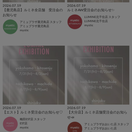
2026.07.19
2026.07.19
【鹿児島店】ルミネ全店舗 受注会の
ルミネAW受注会のお知らせ✨
お知らせ
LUMINE北千住店 スタッフ
LUMINE北千住店
アミュプラザ鹿児島店 スタッフ
mystic
アミュプラザ鹿児島店
mystic
2026.07.19
2026.07.19
【エスト】ルミネ受注会のお知らせ♡
【大分店】ルミネ店舗受注会のお知ら
せ📣
梅田EST店 スタッフ
EST店
アミュプラザおおいた店 スタッフ
mystic
アミュプラザおおいた店