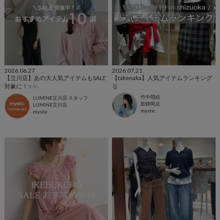
2026.06.27
2026.07.21
【立川店】あの大人気アイテムもSALE
【takenaka】人気アイテムランキング
対象に！✨✨
🥇
竹中萌絵
LUMINE立川店 スタッフ
新静岡店
LUMINE立川店
mystic
mystic