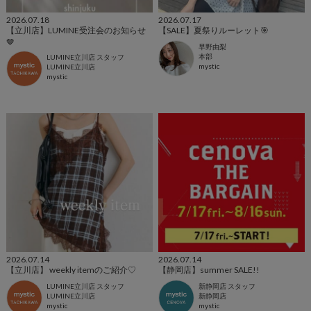
2026.07.18
2026.07.17
【立川店】LUMINE受注会のお知らせ
【SALE】夏祭りルーレット🎯
🤎
早野由梨
本部
LUMINE立川店 スタッフ
mystic
LUMINE立川店
mystic
2026.07.14
2026.07.14
【立川店】 weekly itemのご紹介♡
【静岡店】summer SALE!!
LUMINE立川店 スタッフ
新静岡店 スタッフ
LUMINE立川店
新静岡店
mystic
mystic