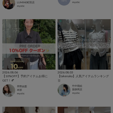
mystic
LUMINE町田店
mystic
2026.08.06
2026.08.03
【10%OFF】予約アイテムお得に
【takenaka】人気アイテムランキング
GET！🍂
🥇
竹中萌絵
早野由梨
新静岡店
本部
mystic
mystic