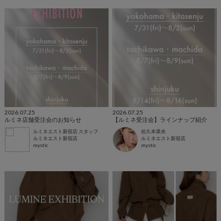
2026.07.25
2026.07.25
ルミネ店舗受注会のお知らせ
【ルミネ受注会】ラインナップ紹介
ルミネエスト新宿店 スタッフ
佐久本菜央
ルミネエスト新宿店
ルミネエスト新宿店
mystic
mystic