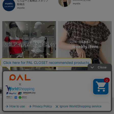
ららぽーと船橋店 スタッフ
mystic
船橋店
mystic
2026.06.30
2026.06.30
【takenaka】人気アイテムランキング
【 広島店 】 weekly item 🎀
🥇
広島店 スタッフ
広島店
竹中萌絵
mystic
新静岡店
mystic
検索
お気に入り
閲覧履歴
カート
メニュー