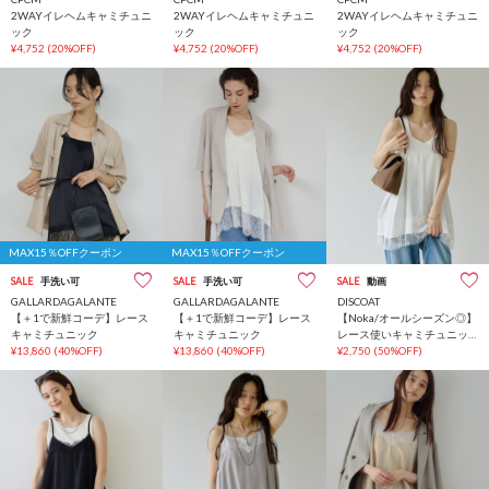
2WAYイレヘムキャミチュニ
2WAYイレヘムキャミチュニ
2WAYイレヘムキャミチュニ
ック
ック
ック
¥4,752
(20%OFF)
¥4,752
(20%OFF)
¥4,752
(20%OFF)
MAX15％OFFクーポン
MAX15％OFFクーポン
SALE
手洗い可
SALE
手洗い可
SALE
動画
GALLARDAGALANTE
GALLARDAGALANTE
DISCOAT
【＋1で新鮮コーデ】レース
【＋1で新鮮コーデ】レース
【Noka/オールシーズン◎】
キャミチュニック
キャミチュニック
レース使いキャミチュニッ
¥13,860
(40%OFF)
¥13,860
(40%OFF)
ク
¥2,750
(50%OFF)