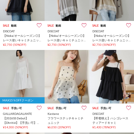
SALE
動画
SALE
動画
SALE
動画
DISCOAT
DISCOAT
DISCOAT
【Noka/オールシーズン◎】
【Noka/オールシーズン◎】
【Noka/オールシーズン◎】
レース使いキャミチュニッ
レース使いキャミチュニッ
レース使いキャミチュニッ
ク
¥2,750
(50%OFF)
ク
¥2,750
(50%OFF)
ク
¥2,750
(50%OFF)
MAX15％OFFクーポン
SALE
手洗い可
SALE
手洗い可
SALE
手洗い可
GALLARDAGALANTE
Kastane
DISCOAT
【2026SS Debut】
フラワーステッチキャミチ
【即着映え】ハシゴレース
【Dhritië】【手洗い可】タ
ュニック
ティアードキャミ
ックチュニック
¥14,300
(50%OFF)
¥6,050
(20%OFF)
¥1,430
(78%OFF)