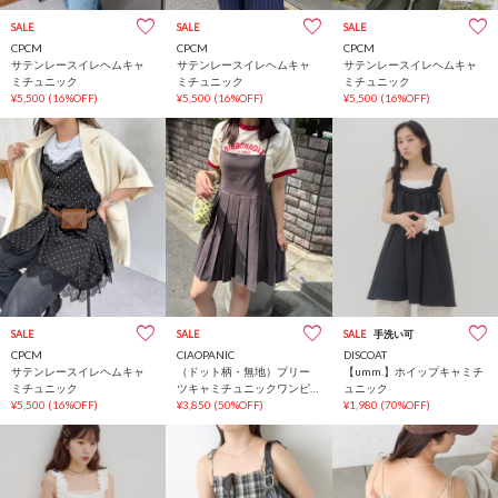
SALE
SALE
SALE
CPCM
CPCM
CPCM
サテンレースイレヘムキャ
サテンレースイレヘムキャ
サテンレースイレヘムキャ
ミチュニック
ミチュニック
ミチュニック
¥5,500
(16%OFF)
¥5,500
(16%OFF)
¥5,500
(16%OFF)
SALE
SALE
SALE
手洗い可
CPCM
CIAOPANIC
DISCOAT
サテンレースイレヘムキャ
（ドット柄・無地）プリー
【umm.】ホイップキャミチ
ミチュニック
ツキャミチュニックワンピ
ュニック
¥5,500
(16%OFF)
ース
¥3,850
(50%OFF)
¥1,980
(70%OFF)