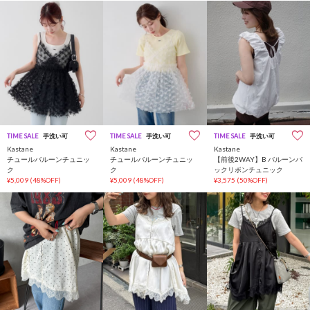
TIME SALE
手洗い可
TIME SALE
手洗い可
TIME SALE
手洗い可
Kastane
Kastane
Kastane
チュールバルーンチュニッ
チュールバルーンチュニッ
【前後2WAY】B バルーンバ
ク
ク
ックリボンチュニック
¥5,009
(48%OFF)
¥5,009
(48%OFF)
¥3,575
(50%OFF)