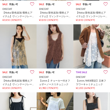
SALE
手洗い可
SALE
手洗い可
SALE
手洗い可
DISCOAT
DISCOAT
DISCOAT
【Noka/新色追加/着映えア
【Noka/新色追加/着映えア
【Noka/新色追加/着映えア
イテム】ヴィンテージレー
イテム】ヴィンテージレー
イテム】ヴィンテージレー
スキャミチュニック
¥3,850
(30%OFF)
スキャミチュニック
¥3,850
(30%OFF)
スキャミチュニック
¥3,850
(30%OFF)
SALE
手洗い可
SALE
手洗い可
TIME SALE
DISCOAT
DISCOAT
DISCOAT
【Noka/新色追加/着映えア
【umm.】チョーカー付きフ
【umm./WEB限定】立体フ
イテム】ヴィンテージレー
ェザーノースリチュニック
ラワーキャミチュニック
スキャミチュニック
¥3,850
(30%OFF)
¥1,980
(70%OFF)
¥2,200
(66%OFF)