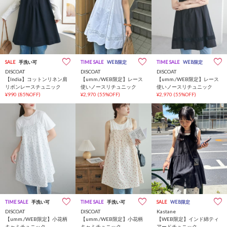
SALE
手洗い可
TIME SALE
WEB限定
TIME SALE
WEB限定
DISCOAT
DISCOAT
DISCOAT
【India】コットンリネン肩
【umm./WEB限定】レース
【umm./WEB限定】レース
リボンレースチュニック
使いノースリチュニック
使いノースリチュニック
¥990
(85%OFF)
¥2,970
(55%OFF)
¥2,970
(55%OFF)
TIME SALE
手洗い可
TIME SALE
手洗い可
SALE
WEB限定
DISCOAT
DISCOAT
Kastane
【umm./WEB限定】小花柄
【umm./WEB限定】小花柄
【WEB限定】インド綿ティ
キャミチュニック
キャミチュニック
アードチュニック