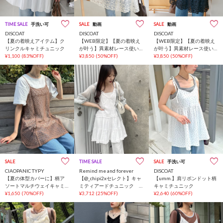
TIME SALE
手洗い可
SALE
動画
SALE
動画
DISCOAT
DISCOAT
DISCOAT
【夏の着映えアイテム】ク
【WEB限定】【夏の着映え
【WEB限定】【夏の着映え
リンクルキャミチュニック
が叶う】異素材レース使い
が叶う】異素材レース使い
¥1,100
(83%OFF)
ミニワンピース
¥3,850
(50%OFF)
ミニワンピース
¥3,850
(50%OFF)
SALE
TIME SALE
インフルエンサー企画
SALE
手洗い可
CIAOPANIC TYPY
Remind me and forever
DISCOAT
【夏の体型カバーに】柄ア
【@_chipi2xセレクト】キャ
【umm.】肩リボンドット柄
ソートマルチウェイキャミ
ミティアードチュニック
キャミチュニック
チュニック
¥1,650
(70%OFF)
新色追加！
¥3,712
(25%OFF)
¥2,640
(60%OFF)