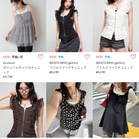
NEW
手洗い可
NEW
予約
NEW
予約
Kastane
WHO’S WHO gallery
WHO’S WHO gallery
ボリュームチュールチュニ
フリルスリークチュニック
フリルスリークチュニック
ック
¥8,690
¥8,690
¥9,790