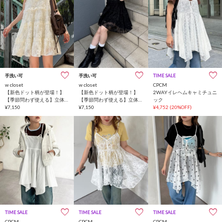
手洗い可
手洗い可
TIME SALE
w closet
w closet
CPCM
【新色ドット柄が登場！】
【新色ドット柄が登場！】
2WAYイレヘムキャミチュニ
【季節問わず使える】立体
【季節問わず使える】立体
ック
レースミニキャミワンピー
¥7,150
レースミニキャミワンピー
¥7,150
¥4,752
(20%OFF)
ス
ス
TIME SALE
TIME SALE
TIME SALE
CPCM
CPCM
CPCM