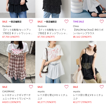
SALE
一部店舗限定
SALE
一部店舗限定
TIME SALE
一部店舗限定
Kastane
Kastane
Chico
【ドット&無地/セットアッ
【ドット&無地/セットアッ
【SALON by Chico】BIGリボ
プ対応】B ドットワッシャー
プ対応】B ドットワッシャー
ンバルーンブラウス
プリーツチュニック
¥7,700
(6%OFF)
プリーツチュニック
¥7,700
(6%OFF)
¥8,162
(30%OFF)
SALE
SALE
SALE
CIAOPANIC
mystic
mystic
レトロチェックギャザーチ
レース切り替えVキャミチュ
レース切り替えVキャミチュ
ュニックキャミワンピース
ニク
ニク
¥4,851
(30%OFF)
¥2,277
(70%OFF)
¥2,277
(70%OFF)