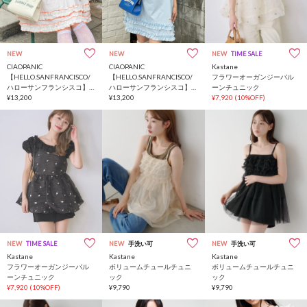
NEW
NEW
NEW
TIME SALE
CIAOPANIC
CIAOPANIC
Kastane
【HELLO.SANFRANCISCO/
【HELLO.SANFRANCISCO/
フラワーオーガンジーバル
ハローサンフランシスコ】
ハローサンフランシスコ】
ーンチュニック
シャーリングフリルメロウ
¥13,200
シャーリングフリルメロウ
¥13,200
¥7,920
(10%OFF)
チュニック
チュニック
NEW
TIME SALE
NEW
手洗い可
NEW
手洗い可
Kastane
Kastane
Kastane
フラワーオーガンジーバル
ボリュームチュールチュニ
ボリュームチュールチュニ
ーンチュニック
ック
ック
¥7,920
(10%OFF)
¥9,790
¥9,790