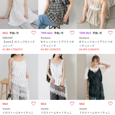
SALE
手洗い可
TIME SALE
手洗い可
TIME SALE
手洗い可
DISCOAT
Kastane
Kastane
【umm.】ホイップキャミチ
B チェックカットアウトリボ
B チェックカットアウトリボ
ュニック
ンチュニック
ンチュニック
¥1,980
(70%OFF)
¥4,400
(32%OFF)
¥4,400
(32%OFF)
SALE
SALE
SALE
mystic
mystic
mystic
ドロストヘムキャミチュニ
ドロストヘムキャミチュニ
ドロストヘムキャミチュニ