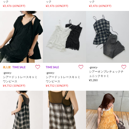
ック
ック
ック
¥3,476
(60%OFF)
¥3,476
(60%OFF)
¥3,476
(60%OFF)
-goocy-
再入荷
TIME SALE
TIME SALE
シアーオンブレチェックチ
-goocy-
-goocy-
ュニックキャミ
シアードットレースキャミ
シアードットレースキャミ
¥5,280
ワンピース
ワンピース
¥4,752
(10%OFF)
¥4,752
(10%OFF)