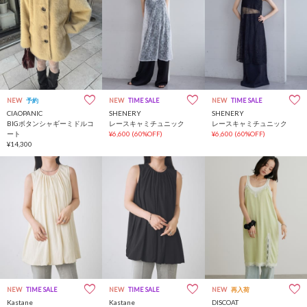
NEW
予約
NEW
TIME SALE
NEW
TIME SALE
CIAOPANIC
SHENERY
SHENERY
BIGボタンシャギーミドルコ
レースキャミチュニック
レースキャミチュニック
ート
¥6,600
(60%OFF)
¥6,600
(60%OFF)
¥14,300
NEW
TIME SALE
NEW
TIME SALE
NEW
再入荷
Kastane
Kastane
DISCOAT