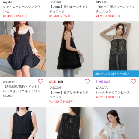
mystic
DISCOAT
DISCOAT
シャイニーレースタンクワ
【umm.】裾バルーンキャミ
【umm.】裾バルーンキャミ
ンピ
チュニック
チュニック
¥1,430
(80%OFF)
¥1,980
(70%OFF)
¥1,980
(70%OFF)
2BUY10％OFFクーポン
w closet
SALE
動画
TIME SALE
【5色展開/花柄・ドット】
DISCOAT
LARUTA
レース使いミニキャミワン
【umm.】裾フリルキャミチ
レースキャミワンピース
ピース
¥8,250
ュニック
¥3,850
(50%OFF)
¥1,430
(78%OFF)