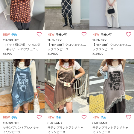
NEW
予約
NEW
手洗い可
NEW
手洗い可
CIAOPANIC
SHENERY
SHENERY
（ドット柄/花柄）ショルダ
【Her Edit】クロシェチュニ
【Her Edit】クロシェチュニ
ーギャザーベロアチュニッ
ックワンピース
ックワンピース
クワンピース
¥6,930
¥19,800
¥19,800
NEW
予約
NEW
予約
NEW
予約
CIAOPANIC
CIAOPANIC
CIAOPANIC
サテンプリントアシメキャ
サテンプリントアシメキャ
サテンプリントアシメキャ
ミワンピース
ミワンピース
ミワンピース