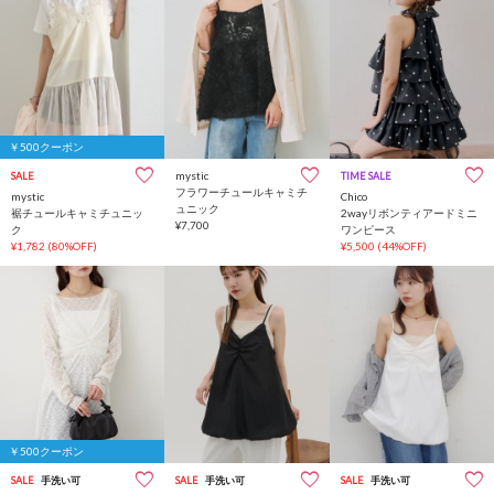
￥500クーポン
mystic
SALE
TIME SALE
フラワーチュールキャミチ
mystic
Chico
ュニック
裾チュールキャミチュニッ
2wayリボンティアードミニ
¥7,700
ク
ワンピース
¥1,782
(80%OFF)
¥5,500
(44%OFF)
￥500クーポン
SALE
手洗い可
SALE
手洗い可
SALE
手洗い可