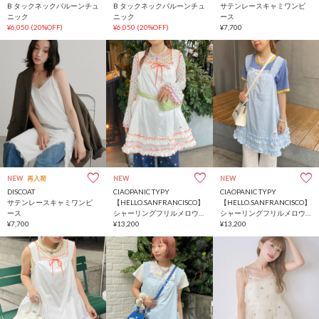
B タックネックバルーンチュ
B タックネックバルーンチュ
サテンレースキャミワンピ
ニック
ニック
ース
¥6,050
(20%OFF)
¥6,050
(20%OFF)
¥7,700
NEW
再入荷
NEW
NEW
DISCOAT
CIAOPANIC TYPY
CIAOPANIC TYPY
サテンレースキャミワンピ
【HELLO.SANFRANCISCO】
【HELLO.SANFRANCISCO】
ース
シャーリングフリルメロウ
シャーリングフリルメロウ
¥7,700
チュニック
¥13,200
チュニック
¥13,200