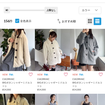
カラー
¥0
上限なし
156
件
全色表示
NEW
予約
NEW
予約
NEW
予約
CIAOPANIC
CIAOPANIC
CIAOPANIC
BIGボタンシャギーミドルコ
BIGボタンシャギーミドルコ
BIGボタンシャギーミドルコ
ート
ート
ート
¥14,300
¥14,300
¥14,300