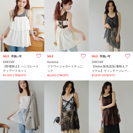
SALE
手洗い可
SALE
SALE
手洗い可
DISCOAT
Kastane
DISCOAT
【即着映え】ハシゴレース
フラワージャガードチュニ
【Noka/新色追加/着映えア
ティアードキャミ
ック
イテム】ヴィンテージレー
¥1,430
(78%OFF)
¥6,600
(7%OFF)
スキャミチュニック
¥3,850
(30%OFF)