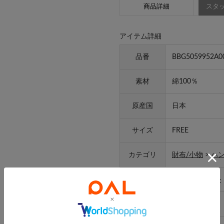
商品詳細
スタッ
アイテム詳細
品番
BBG5059952A0
素材
綿100％
原産国
日本
サイズ
FREE
カテゴリ
財布/小物
>
ハ
タイプ
ライフスタイル
ギフト
ラッピング
可