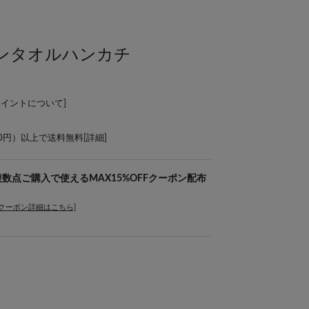
ンタオルハンカチ
ポイントについて
]
00円）以上で送料無料[
詳細
]
を複数点ご購入で使えるMAX15%OFFクーポン配布
[クーポン詳細はこちら]