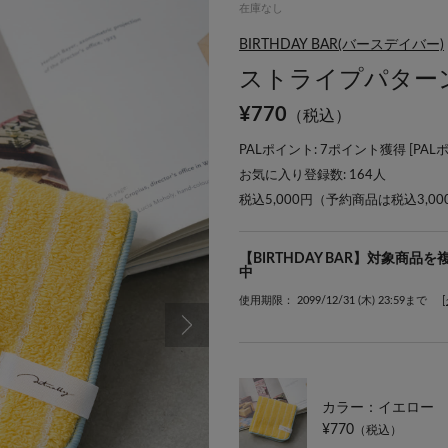
在庫なし
BIRTHDAY BAR(バースデイバー)
ストライプパター
¥
770
（税込）
PALポイント: 7ポイント獲得 [
PAL
お気に入り登録数:
164
人
税込5,000円（予約商品は税込3,0
【BIRTHDAY BAR】対象商品
中
使用期限： 2099/12/31 (木) 23:59まで
カラー：イエロー
¥770
（税込）