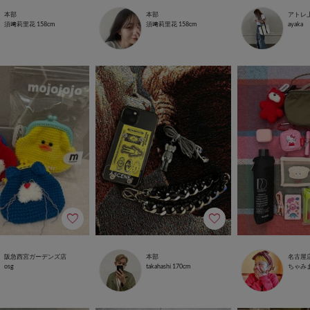
本部
本部
アトレ
須﨑莉里花
158cm
須﨑莉里花
158cm
ayaka
阪急西宮ガーデンズ店
本部
名古屋
osg
takahashi
170cm
ちゃみ