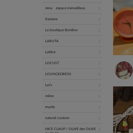
Jena espace merveilleux
Kastane
La boutique BonBon
LARUTA
Lattice
LOCUST
LOUNGEDRESS
Lui's
mline
mystic
natural couture
NICE CLAUP / OLIVE des OLIVE