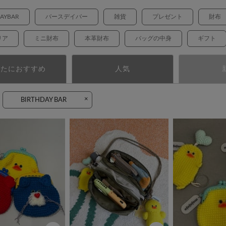
DAYBAR
バースデイバー
雑貨
プレゼント
財布
リア
ミニ財布
本革財布
バッグの中身
ギフト
なたにおすすめ
人気
×
BIRTHDAY BAR