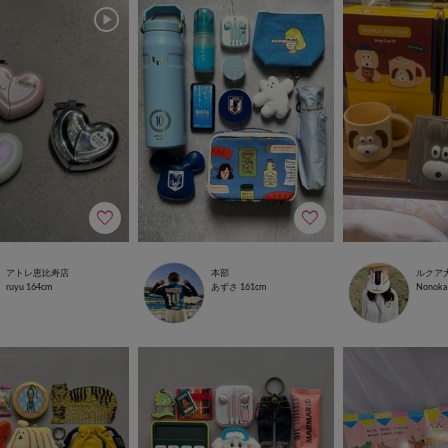
アトレ恵比寿店
本部
ルクア
ruyu
164cm
あずさ
161cm
Nonoka