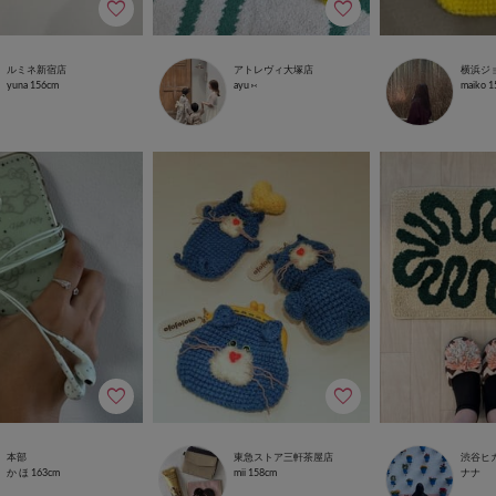
ルミネ新宿店
アトレヴィ大塚店
横浜ジ
yuna
156cm
ayu ⑅
maiko
1
本部
東急ストア三軒茶屋店
渋谷ヒ
か ほ
163cm
mii
158cm
ナナ