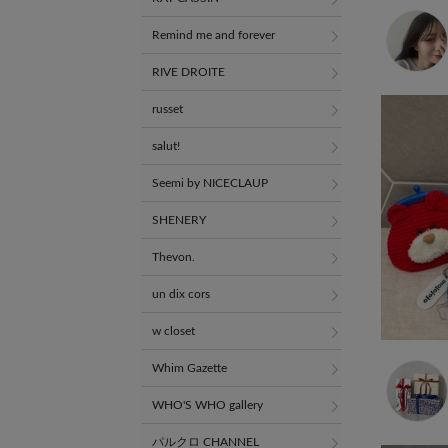
Remind me and forever
RIVE DROITE
russet
salut!
Seemi by NICECLAUP
SHENERY
Thevon.
un dix cors
w closet
Whim Gazette
WHO'S WHO gallery
パルクロ CHANNEL