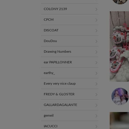
COLONY 2139
CPCM
DISCOAT
DouDou
Drawing Numbers
ear PAPILLONNER
earthy_
Every very nice claup
FREDY & GLOSTER
GALLARDAGALANTE
gemeil
IACUCCI