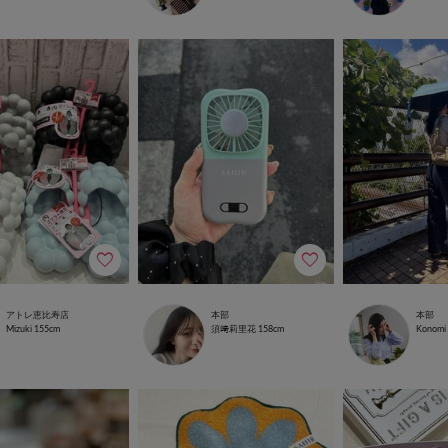
アトレ恵比寿店
本部
本部
Mizuki
155cm
須﨑莉里花
158cm
Konomi