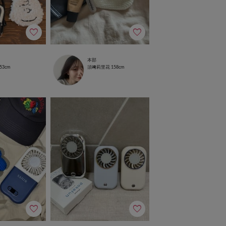
本部
53cm
須﨑莉里花
158cm