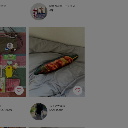
上野店
阪急西宮ガーデンズ店
osg
店
ルクア大阪店
まる
146cm
SAKI
156cm