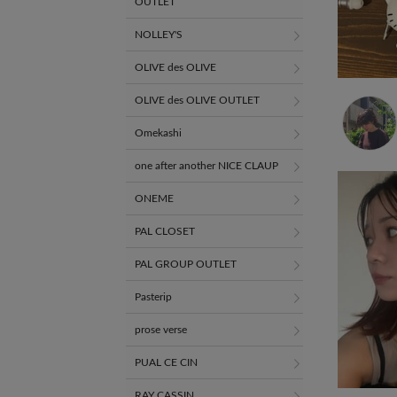
OUTLET
NOLLEY'S
OLIVE des OLIVE
OLIVE des OLIVE OUTLET
Omekashi
one after another NICE CLAUP
ONEME
PAL CLOSET
PAL GROUP OUTLET
Pasterip
prose verse
PUAL CE CIN
RAY CASSIN