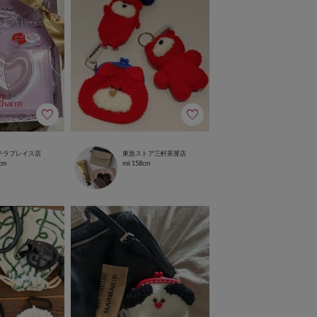
テラプレイス店
東急ストア三軒茶屋店
cm
mii
158cm