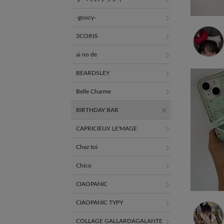
-goocy-
3COINS
ai no de
BEARDSLEY
Belle Charme
BIRTHDAY BAR
CAPRICIEUX LE'MAGE
Chez toi
Chico
CIAOPANIC
CIAOPANIC TYPY
COLLAGE GALLARDAGALANTE