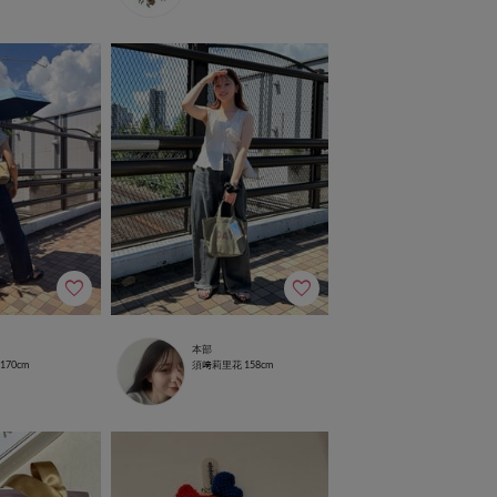
本部
170cm
須﨑莉里花
158cm