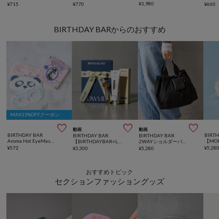
¥
1,980
¥
715
¥
770
¥
660
BIRTHDAY BARからのおすすめ
MAX15%OFFクーポン



動画
動画
BIRTHDAY BAR
BIRT
BIRTHDAY BAR
BIRTHDAY BAR
Aroma Hot EyeMask 3set / アロマ ホット アイマスク
【BIRTHDAYBAR×LOWVIBE】LOWKEY SET
2WAYショルダーバッグ ミニケース付き
¥
572
¥
5,28
¥
3,300
¥
5,280
おすすめトピック
セクションファッショングッズ