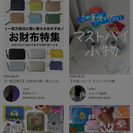
2026.06.05
2026.06.21
【一粒万倍日】お財布の買い替えにおすすめ❗️
【今使いたい】マストバイ小物
med
SAKI
町田モディ
ルクア大阪店
BIRTHDAY BAR
BIRTHDAY BAR