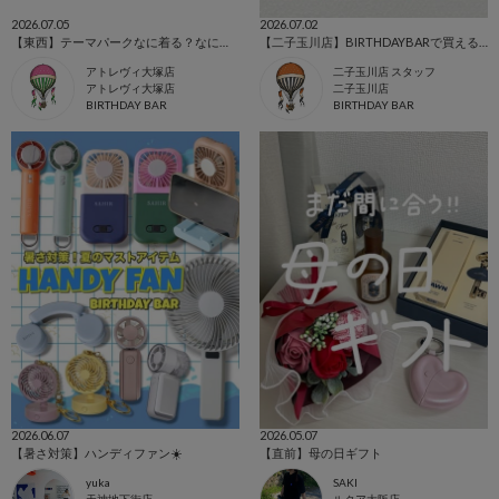
2026.07.05
2026.07.02
【東西】テーマパークなに着る？なに持ってく？
【二子玉川店】BIRTHDAYBARで買えるお配りギフト
アトレヴィ大塚店
二子玉川店 スタッフ
アトレヴィ大塚店
二子玉川店
BIRTHDAY BAR
BIRTHDAY BAR
2026.06.07
2026.05.07
【暑さ対策】ハンディファン☀️
【直前】母の日ギフト
yuka
SAKI