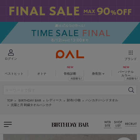
ログイン
ブランド
パーソナル
ベストヒット
オトナ
骨格診断
身長別
カラー
レディース
財布/小物
ハンカチ/ハンドタオル
BIRTHDAY BAR
TOP
太陽と月 刺繍タオルハンカチ