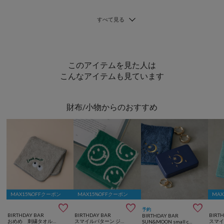
このアイテムを見た人は
こんなアイテムも見ています
財布/小物からのおすすめ
MAX15%OFFクーポン
MAX15%OFFクーポン
MAX



予約
BIRTHDAY BAR
BIRTHDAY BAR
BIRT
BIRTHDAY BAR
おめめ 刺繍タオルハンカチ
スマイルパターン ジャガード タオルハンカチ
SUN&MOON small case