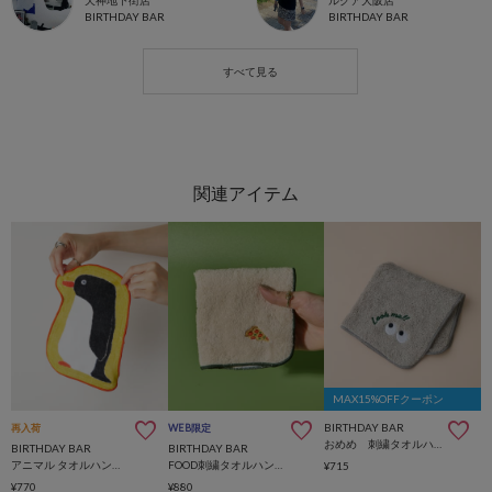
天神地下街店
ルクア大阪店
BIRTHDAY BAR
BIRTHDAY BAR
MAX15%OFFクーポン
BIRTHDAY BAR
再入荷
WEB限定
おめめ 刺繍タオルハンカチ
BIRTHDAY BAR
BIRTHDAY BAR
アニマル タオルハンカチ
FOOD刺繍タオルハンカチ
¥715
¥770
¥880