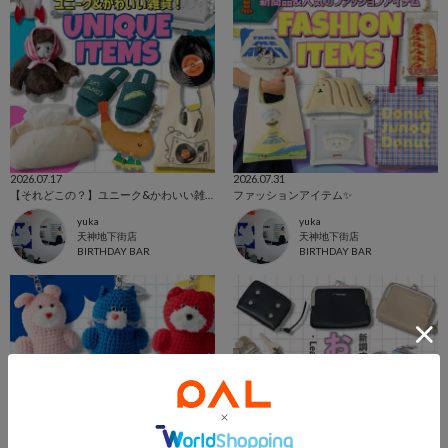
2026.07.17
2026.07.31
【それどこの？】ユニーク&かわいい雑貨🌟
ファッションアイテム✨
yuka
yuka
天神地下街店
天神地下街店
BIRTHDAY BAR
BIRTHDAY BAR