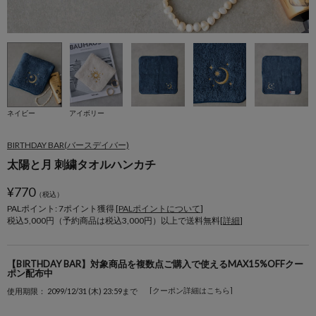
ネイビー
アイボリー
BIRTHDAY BAR(バースデイバー)
太陽と月 刺繍タオルハンカチ
¥
770
（税込）
PALポイント: 7
ポイント獲得 [
PALポイントについて
]
税込5,000円（予約商品は税込3,000円）以上で送料無料[
詳細
]
【BIRTHDAY BAR】対象商品を複数点ご購入で使えるMAX15%OFFクー
ポン配布中
[クーポン詳細はこちら]
使用期限： 2099/12/31 (木) 23:59まで