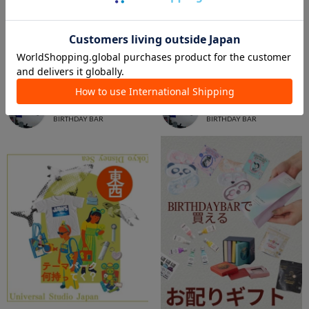
2026.08.07
2026.08.04
【再入荷】mojojojo×macaroni edge💖
【一粒万倍日】お財布特集✨
yuka
yuka
天神地下街店
天神地下街店
BIRTHDAY BAR
BIRTHDAY BAR