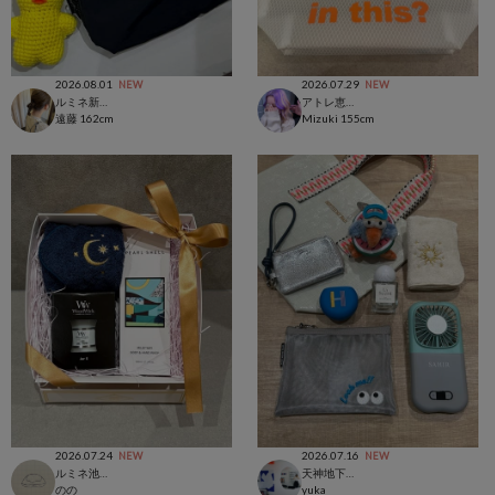
2026.08.01
2026.07.29
NEW
NEW
ルミネ新宿店
アトレ恵比寿店
遠藤
162cm
Mizuki
155cm
2026.07.24
2026.07.16
NEW
NEW
ルミネ池袋店
天神地下街店
のの
yuka