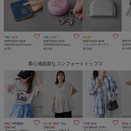



予約
NEW
予約
NEW
再入荷
BIRT
BIRTHDAY BAR
BIRTHDAY BAR
BIRTHDAY BAR
おめ
WOVEN DAYS Hand Towel ハンドタオル
WOVEN DAYS accessory case アクセサリーケース
フェイクレザーアクセサリーケース
¥
1,65
¥
770
¥
1,650
¥
3,300
着心地抜群なコンフォートトップス



SALE
WEB限定
再入荷
SALE
予約
TIME SALE
SALE
DISCOAT
DISCOAT
CIAOPANIC TYPY
DISCO
【Enlude/ご好評につき新色追加！】アソート縦長ナンバーロゴTシャツ《ユニセックス》
シャーリング前あきフレンチブラウス
【しわになりにくい】ボリュームスリーブバンドカラーシャツ/ストライプ/チェック