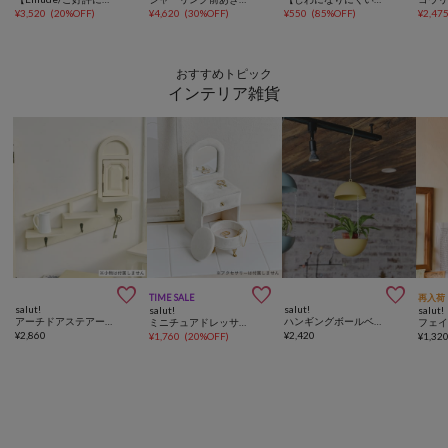
¥
3,520
(
20%OFF
)
¥
4,620
(
30%OFF
)
¥
550
(
85%OFF
)
¥
2,47
おすすめトピック
インテリア雑貨



TIME SALE
再入荷
salut!
salut!
salut!
salut!
アーチドアステアーズラック／不思議の国のアリスインテリア
ハンギングボールベース／starburst
ミニチュアドレッサー小物収納ケース
¥
2,860
¥
2,420
¥
1,760
(
20%OFF
)
¥
1,32