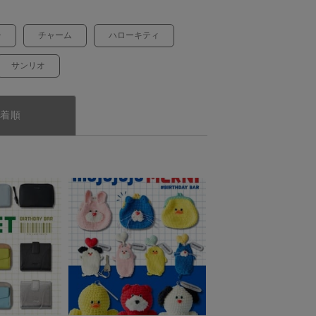
チ
チャーム
ハローキティ
サンリオ
着順