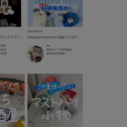
2026.08.03
大人気！韓国フレグランスブランドの"OPTATUM(オプタウム)"をご紹介！
mojojojo×macaroni edgeコラボアイテム発売!!
参道店
mii
参道店
東急ストア三軒茶屋店
Y BAR
BIRTHDAY BAR