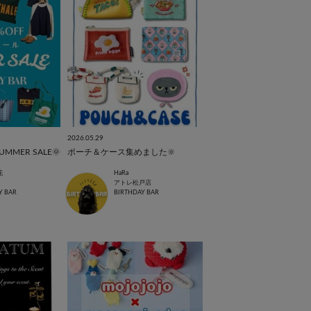
2026.05.29
MMER SALE🌞
ポーチ＆ケース集めました🔆
花
HaRa
アトレ松戸店
Y BAR
BIRTHDAY BAR