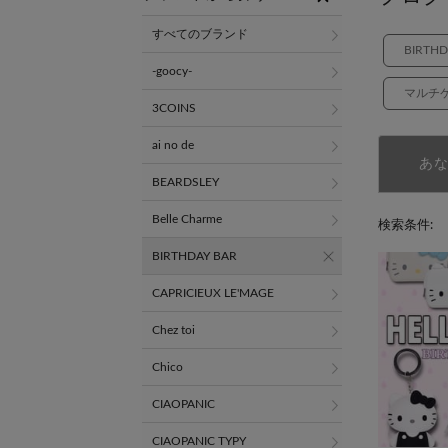
すべてのブランド
BIRTH
-goocy-
マルチ
3COINS
ai no de
あ
BEARDSLEY
Belle Charme
検索条件:
BIRTHDAY BAR
CAPRICIEUX LE'MAGE
Chez toi
Chico
CIAOPANIC
CIAOPANIC TYPY