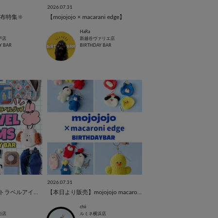
2026.07.31
布特集🔆
【mojojojo × macarani edge】
HaRa
戸店
新越谷ヴァリエ店
Y BAR
BIRTHDAY BAR
2026.07.31
【SUMMER TRIP】トラベルアイテム✈️
【本日より販売】mojojojo macaroni edge
chii
街店
ルミネ横浜店