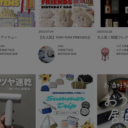
2026.07.04
2025.02.28
ンアイテム✨
【大人気】YUM YUM FRIENDS🥟
yuka
yuka
エチカ表
天神地下街店
天神地下街店
エチカ表
BIRTHDAY BAR
BIRTHDAY BAR
BIRTHDA