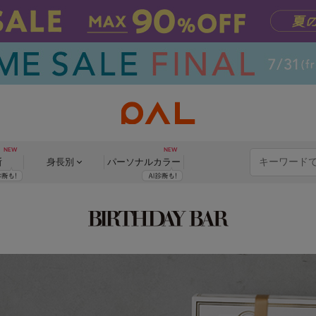
断
身長別
パーソナル
カラー