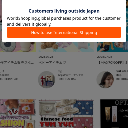
2026.07.26
2026.07.06
【SAHIR】新作アイテム販売スタート!!
ベビーアイテム♡
【MAX70%OFF】SU
しほ
osg
須﨑莉里
名古屋店
阪急西宮ガーデンズ店
本部
BIRTHDAY BAR
BIRTHDAY BAR
BIRTHDA