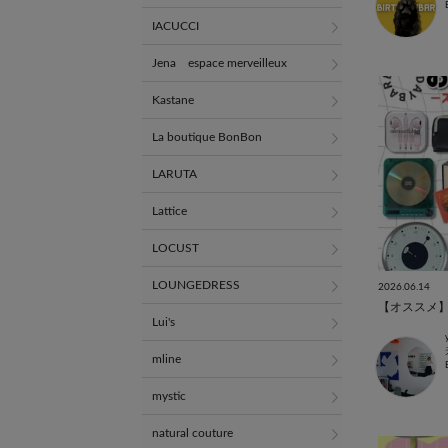
IACUCCI
Jena espace merveilleux
Kastane
La boutique BonBon
LARUTA
Lattice
LOCUST
LOUNGEDRESS
2026.06.14
【オススメ】
Lui's
mline
mystic
natural couture