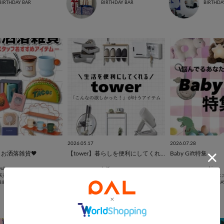
BIRTHDAY BAR
BIRTHDAY BAR
BIRTHDA
2026.05.17
2026.07.28
お洒落雑貨🖤
【tower】暮らしを便利にしてくれるアイテム
Baby Gift特集
yuka
しほ
mahiro
天神地下街店
名古屋店
アミュエ
BIRTHDAY BAR
BIRTHDAY BAR
BIRTHDA