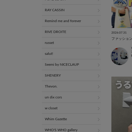
RAY CASSIN
Remind me and forever
RIVE DROITE
2026.07.31
ファッショ
russet
salut!
Seemi by NICECLAUP
SHENERY
Thevon.
un dix cors
w closet
Whim Gazette
WHO'S WHO gallery