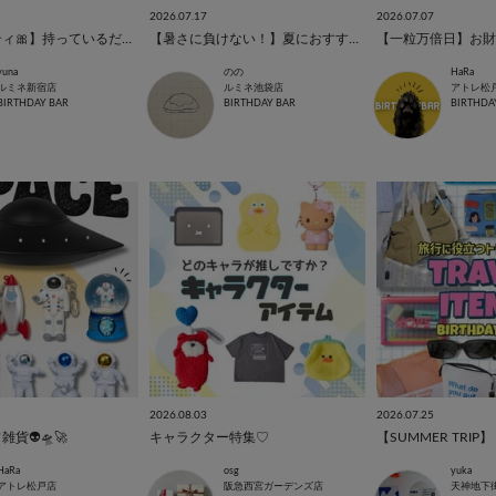
2026.07.17
2026.07.07
【ハローキティ🎀】持っているだけで気分が上がるアイテム🩷
【暑さに負けない！】夏におすすめのアイテム☀️
【一粒万倍日】お財
yuna
のの
HaRa
ルミネ新宿店
ルミネ池袋店
アトレ松
BIRTHDAY BAR
BIRTHDAY BAR
BIRTHDA
2026.08.03
2026.07.25
貨👽🛸🚀
キャラクター特集♡
HaRa
osg
yuka
アトレ松戸店
阪急西宮ガーデンズ店
天神地下