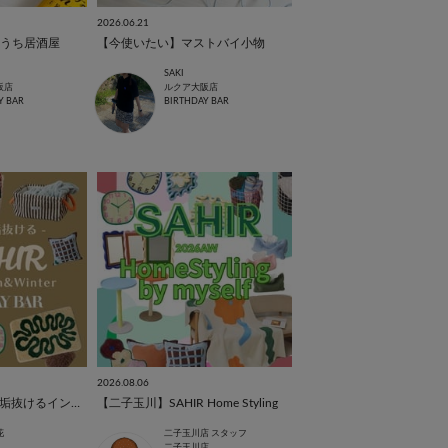
2026.06.21
うち居酒屋
【今使いたい】マストバイ小物
SAKI
阪店
ルクア大阪店
Y BAR
BIRTHDAY BAR
2026.08.06
【SAHIR】お部屋が垢抜けるインテリアグッズ
【二子玉川】SAHIR Home Styling
花
二子玉川店 スタッフ
二子玉川店