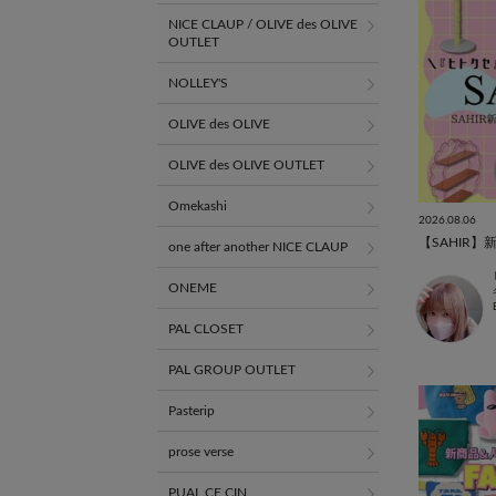
NICE CLAUP / OLIVE des OLIVE
OUTLET
NOLLEY'S
OLIVE des OLIVE
OLIVE des OLIVE OUTLET
Omekashi
2026.08.06
one after another NICE CLAUP
ONEME
PAL CLOSET
PAL GROUP OUTLET
Pasterip
prose verse
PUAL CE CIN