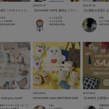
2026.07.29
2026.07.28
【うるツヤ速乾】ツヤモイストドライヤー✨
【SUMMER TRIP】便利なトラベルグッズ✈️
【お酒好き必見】お
YUKA
ルミネ立川店
SAKI
ルミネ新宿店
ルミネ立川店
ルクア大
BIRTHDAY BAR
BIRTHDAY BAR
BIRTHDA
2026.08.06
2026.08.06
tyling by myself
HONGAMA meets BIRTHDAY BAR
湘南テラスモール店 スタッフ
kana
須﨑莉里
テラスモール湘南店
ルミネ池袋店
本部