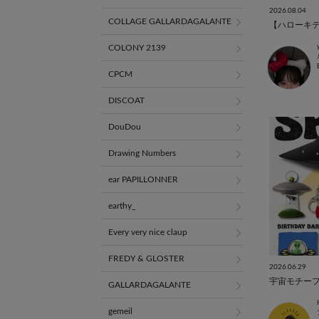
2026.08.04
COLLAGE GALLARDAGALANTE
COLONY 2139
CPCM
DISCOAT
DouDou
Drawing Numbers
ear PAPILLONNER
earthy_
Every very nice claup
FREDY & GLOSTER
2026.06.29
宇宙モチーフ雑
GALLARDAGALANTE
gemeil