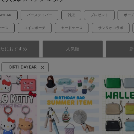
DAYBAR
バースデイバー
雑貨
プレゼント
ポー
ケース
コインポーチ
カードケース
サンリオコラボ
なたにおすすめ
人気順
新
BIRTHDAY BAR