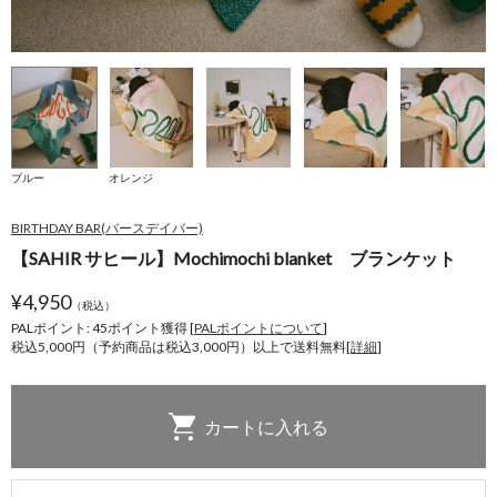
ブルー
オレンジ
BIRTHDAY BAR(バースデイバー)
【SAHIR サヒール】Mochimochi blanket ブランケット
¥
4,950
（税込）
PALポイント: 45
ポイント獲得 [
PALポイントについて
]
税込5,000円（予約商品は税込3,000円）以上で送料無料[
詳細
]