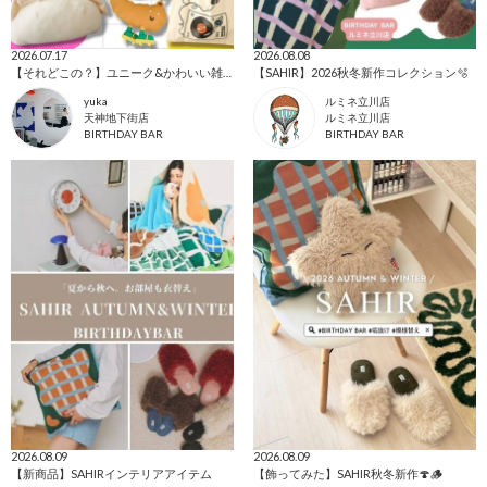
2026.07.17
2026.08.08
【それどこの？】ユニーク&かわいい雑貨🌟
【SAHIR】2026秋冬新作コレクション🫧
yuka
ルミネ立川店
天神地下街店
ルミネ立川店
BIRTHDAY BAR
BIRTHDAY BAR
2026.08.09
2026.08.09
【新商品】SAHIRインテリアアイテム
【飾ってみた】SAHIR秋冬新作🍄🪵