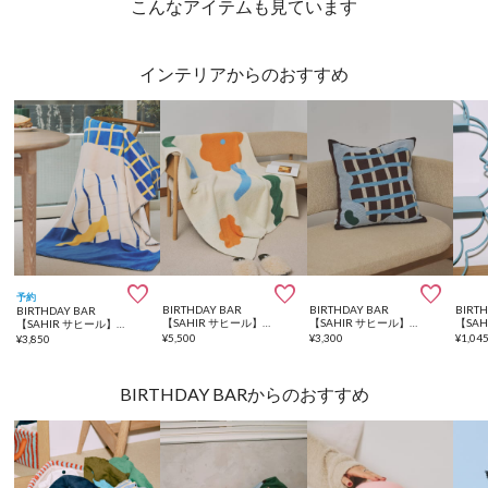
こんなアイテムも見ています
インテリアからのおすすめ



予約
BIRTHDAY BAR
BIRTHDAY BAR
BIRT
BIRTHDAY BAR
【SAHIR サヒール】Mochimochi blanket ブランケット
【SAHIR サヒール】Cushioncover monyamonya
【SAHIR サヒール】Flannel blanket HALF ブランケット
¥
5,500
¥
3,300
¥
1,04
¥
3,850
BIRTHDAY BARからのおすすめ