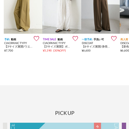



予約
動画
TIME SALE
動画
一部予約
手洗い可
再入荷
CIAOPANIC TYPY
CIAOPANIC TYPY
DISCOAT
DISCO
【3サイズ展開/ウエスト配色】裾ドロストバレルイージーパンツ
【3サイズ展開】ボタニカルワイドイージーレースパンツ
【6サイズ展開/身長別動画あり】とろみ2タックワイドパンツ《WEB限定カラーあり》
¥
7,700
¥
5,390
(
30%OFF
)
¥
6,600
¥
6,60
PICK UP