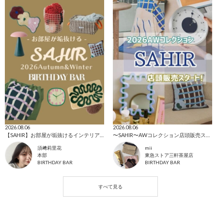
2026.08.06
2026.08.06
【SAHIR】お部屋が垢抜けるインテリアグッズ
〜SAHIR〜AWコレクション店頭販売スタート!
須﨑莉里花
mii
本部
東急ストア三軒茶屋店
BIRTHDAY BAR
BIRTHDAY BAR