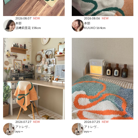
2026.08.07
2026.08.06
NEW
NEW
本部
本部
須﨑莉里花
158cm
KUUKO
164cm
2026.07.27
2026.07.25
NEW
NEW
アトレヴィ大塚店
アトレヴィ大塚店
ayu ⑅
ayu ⑅