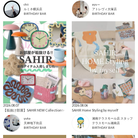
chii
ayu ⑅
ルミネ横浜店
アトレヴィ大塚店
BIRTHDAY BAR
BIRTHDAY BAR
2026.08.07
2026.08.06
【垢抜け部屋】SAHIR NEW Collection✨️
SAHIR Home Styling by myself
yuka
湘南テラスモール店 スタッフ
天神地下街店
テラスモール湘南店
BIRTHDAY BAR
BIRTHDAY BAR