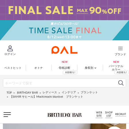
ログイン
ブランド
パーソナル
ベストヒット
オトナ
骨格診断
身長別
カラー
レディース
インテリア
ブランケット
BIRTHDAY BAR
TOP
【SAHIR サヒール】Mochimochi blanket ブランケット