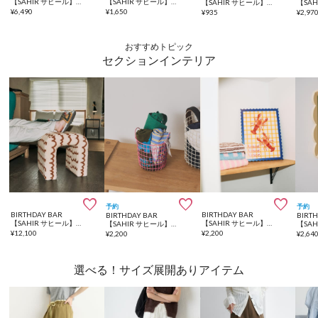
【SAHIR サヒール】Throwket flower
【SAHIR サヒール】boa soft tissuecase ティッシュケース
【SAHIR サヒール】Pattern handtowel パターンハンドタオル
¥
6,490
¥
1,650
¥
935
¥
2,97
おすすめトピック
セクションインテリア



予約
予約
BIRTHDAY BAR
BIRTHDAY BAR
BIRTHDAY BAR
BIRT
【SAHIR サヒール】Mini chair
【SAHIR サヒール】Deco frame デコフレーム
【SAHIR サヒール】Wire basket ワイヤーバスケット S
¥
12,100
¥
2,200
¥
2,200
¥
2,64
選べる！サイズ展開ありアイテム