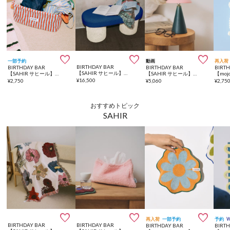



一部予約
動画
再入荷
BIRTHDAY BAR
BIRTHDAY BAR
BIRTHDAY BAR
BIRT
【SAHIR サヒール】Fabric bench ファブリックベンチ
【SAHIR サヒール】Fabric basket L
【SAHIR サヒール】Separate desk light デスクライト
¥
16,500
¥
2,750
¥
5,060
¥
2,75
おすすめトピック
SAHIR



再入荷
一部予約
予約
BIRTHDAY BAR
BIRTHDAY BAR
BIRTHDAY BAR
BIRT