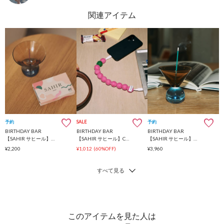
予約
SALE
予約
BIRTHDAY BAR
BIRTHDAY BAR
BIRTHDAY BAR
【SAHIR サヒール】Memorable incense お香/インセンス
【SAHIR サヒール】Charging cabler
【SAHIR サヒール】 Incense holder ○△
¥2,200
¥1,012
(60%OFF)
¥3,960
このアイテムを見た人は