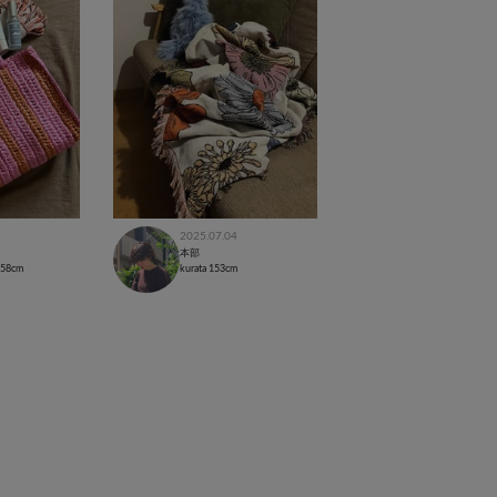
2025.07.04
本部
158cm
kurata
153cm