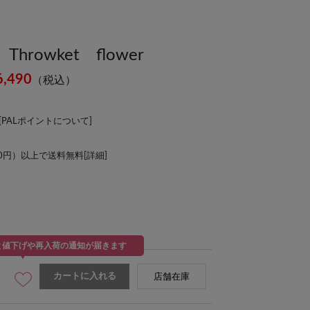
hrowket flower
6,490
（税込）
[
PALポイントについて
]
00円）以上で送料無料[
詳細
]
と値下げや再入荷の通知が届きます
カートに入れる
店舗在庫