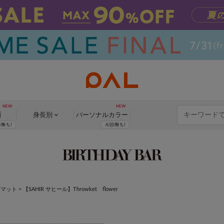
断
身長別
パーソナル
カラー
/マット
>
【SAHIR サヒール】Throwket flower