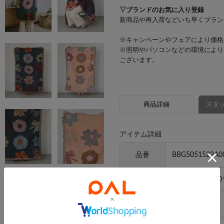
▽ブランドのお気に入り登録
新商品や再入荷などいち早くブラン
※キャンペーンやフェアにより価格
※照明やパソコンなどの環境により
ございます。
商品詳細
スタッ
アイテム詳細
品番
BBG5051522A0
素材
ポリエステル80
原産国
中国