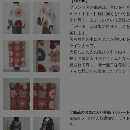
【SAHIR】
ブランド名の由来は、喜びを引き出
ヒットする・目標に届くという意味
光り輝く・まぶしいという意味の「
「SAHIR」は日常に自分らし
案します。
落ち着きの中にもどこか遊び心
ラインナップ。
大切なあの人の喜びを引き出す
長くお気に入りのアイテムとな
愛されて輝く、唯一無二な存在
そんな想いから誕生したブラン
#birinterior
▽商品のお気に入り登録（♡ハート
完売カラーの再入荷通知や、ラスト
す。