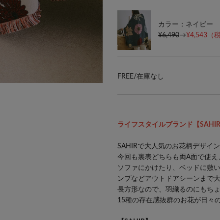
カラー：ネイビー
¥6,490
→
¥4,543
（税
FREE/
在庫なし
WEB限定カラー
ライフスタイルブランド【SAHI
SAHIRで大人気のお花柄デザ
今回も裏表どちらも両A面で使え
ソファにかけたり、ベッドに敷
ンプなどアウトドアシーンまで
長方形なので、羽織るのにもち
15種の存在感抜群のお花が日々