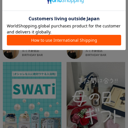
2026.06.28
2026.06.26
【うるツヤ速乾】ツヤモイストドライヤー✨
【むくみオフ】ハートチャーム美顔器🫶🏻
YUKA
YUKA
ルミネ新宿店
ルミネ新宿店
BIRTHDAY BAR
BIRTHDAY BAR