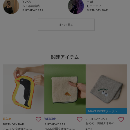
YUKA
med
ルミネ新宿店
町田モディ
BIRTHDAY BAR
BIRTHDAY BAR
MAX15%OFFクーポン
BIRTHDAY BAR
再入荷
WEB限定
おめめ 刺繍タオルハンカチ
BIRTHDAY BAR
BIRTHDAY BAR
アニマル タオルハンカチ
FOOD刺繍タオルハンカチ
¥715