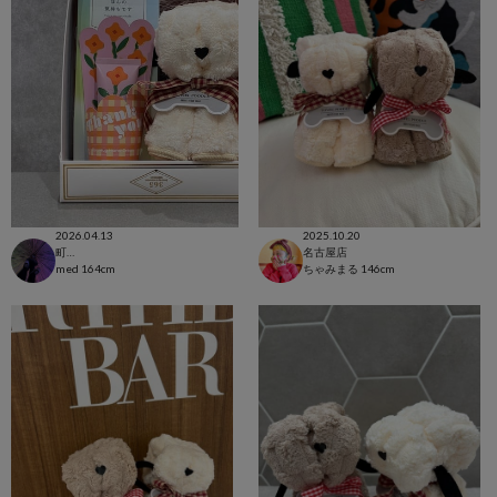
2026.04.13
2025.10.20
町田モディ
名古屋店
med
164cm
ちゃみまる
146cm