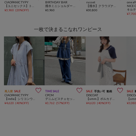
CIAOPANIC TYPY
BIRTHDAY BAR
russet
one af
【ユニセックス】トイプードル/犬刺繍ロゴフラップショルダーバッグ
撥水ミニショルダー ボトルケースバッグ
【撥水】クラウズナイロンラウンドビッグショルダーバッグ
NICE 
¥
3,960
(
20%OFF
)
¥
3,960
¥
30,800
¥
7,70
一枚で決まるこなれワンピース



再入荷
SALE
TIME SALE
SALE
手洗い可
動画
SALE
CIAOPANIC TYPY
CPCM
DISCOAT
DISCO
【india】シリコンウォッシュボイルドルマンスリーブワンピ
デニムビスチェセットアップ
【umm.】ポルカドットスリットキャミワンピース
¥
4,620
(
40%OFF
)
¥
3,762
(
57%OFF
)
¥
4,620
(
40%OFF
)
¥
3,08