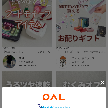
2026.07.08
2026.07.02
【気分上がる】フードモチーフアイテム
【二子玉川店】BIRTHDAYBARで買えるお配りギフト
SAKI
二子玉川店 スタッフ
ルクア大阪店
二子玉川店
BIRTHDAY BAR
BIRTHDAY BAR