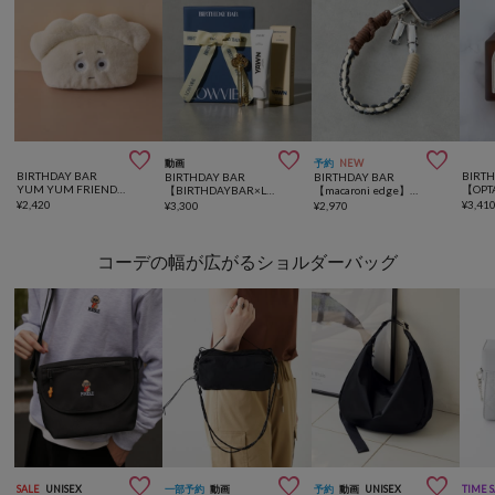



動画
予約
NEW
BIRTHDAY BAR
BIRT
BIRTHDAY BAR
BIRTHDAY BAR
YUM YUM FRIENDS ヌイグルミ
【BIRTHDAYBAR×LOWVIBE】LOWKEY SET
【macaroni edge】ソロモン編みケーブルストラップ type C
¥
2,420
¥
3,41
¥
3,300
¥
2,970
コーデの幅が広がるショルダーバッグ



SALE
UNISEX
一部予約
動画
予約
動画
UNISEX
TIME 