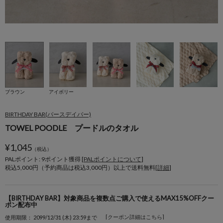
ブラウン
アイボリー
BIRTHDAY BAR(バースデイバー)
TOWEL POODLE プードルのタオル
¥
1,045
（税込）
PALポイント: 9
ポイント獲得 [
PALポイントについて
]
税込5,000円（予約商品は税込3,000円）以上で送料無料[
詳細
]
【BIRTHDAY BAR】対象商品を複数点ご購入で使えるMAX15%OFFクー
ポン配布中
[クーポン詳細はこちら]
使用期限： 2099/12/31 (木) 23:59まで