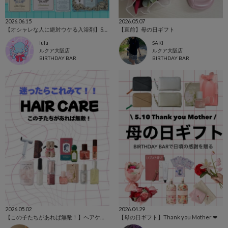
2026.06.15
2026.05.07
【オシャレな人に絶対ウケる入浴剤】SWATi
【直前】母の日ギフト
lulu
SAKI
ルクア大阪店
ルクア大阪店
BIRTHDAY BAR
BIRTHDAY BAR
2026.05.02
2026.04.29
【この子たちがあれば無敵！】ヘアケアアイテム🪄
【母の日ギフト】Thank you Mother ❤︎