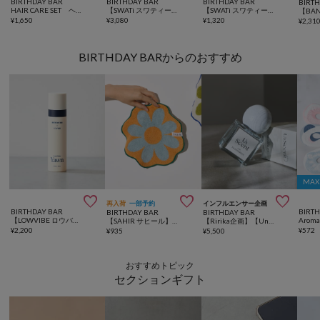
BIRTHDAY BAR
BIRTHDAY BAR
BIRTHDAY BAR
BIRT
HAIR CARE SET ヘアケアセット
【SWATi スワティー】BATH PEARL 入浴料（R）
【SWATi スワティー】BATH PEARL 入浴料 (S)
¥
1,650
¥
3,080
¥
1,320
¥
2,31
BIRTHDAY BARからのおすすめ
MAX



再入荷
一部予約
インフルエンサー企画
BIRTHDAY BAR
BIRT
BIRTHDAY BAR
BIRTHDAY BAR
【LOWVIBE ロウバイブ】 FABRIC PERUME
【SAHIR サヒール】Pattern handtowel パターンハンドタオル
【Ririka企画】【UnScent アンセント】Eau de Toilette
¥
2,200
¥
572
¥
935
¥
5,500
おすすめトピック
セクションギフト