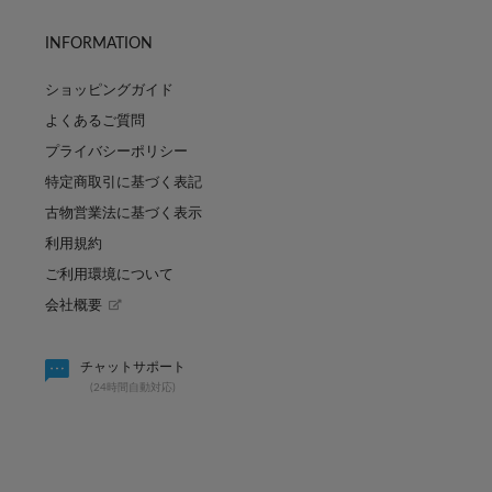
INFORMATION
ショッピングガイド
よくあるご質問
プライバシーポリシー
特定商取引に基づく表記
古物営業法に基づく表示
利用規約
ご利用環境について
会社概要
賢く買い足し！秋まで使
パルのキュン祭り開催決定！！
チャットサポート
(24時間自動対応)
2026.08.07