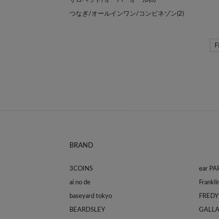
サロペット/オーバーオール(6)
つなぎ/オールインワン/コンビネゾン(2)
BRAND
3COINS
ear P
ai no de
baseyard tokyo
FREDY
BEARDSLEY
GALL