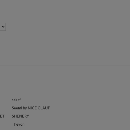
salut!
Seemi by NICE CLAUP
LET
SHENERY
Thevon