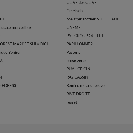
OLIVE des OLIVE
-
Omekashi
CI
one after another NICE CLAUP
space merveilleux
ONEME
e
PAL GROUP OUTLET
FOREST MARKET SHIMOICHI
PAPILLONNER
tique BonBon
Pasterip
TA
prose verse
PUAL CE CIN
ST
RAY CASSIN
GEDRESS
Remind me and forever
RIVE DROITE
russet