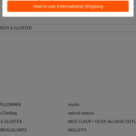
APILLONNER
mystic
Franklin Climbing
natural couture
 & GLOSTER
NICE CLAUP / OLIVE des OLVE OUT
ARDAGALANTE
NOLLEY'S