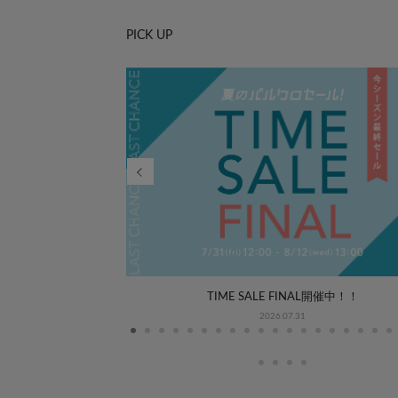
PICK UP
WEEK COORDINATE
TIME SALE FINAL開催中！！
2026.07.31