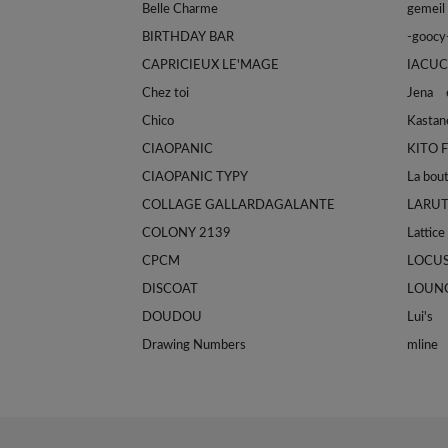
Belle Charme
gemeil
BIRTHDAY BAR
-goocy
CAPRICIEUX LE'MAGE
IACUC
Chez toi
Jena e
Chico
Kastan
CIAOPANIC
KITO 
CIAOPANIC TYPY
La bou
COLLAGE GALLARDAGALANTE
LARU
COLONY 2139
Lattice
CPCM
LOCU
DISCOAT
LOUN
DOUDOU
Lui's
Drawing Numbers
mline