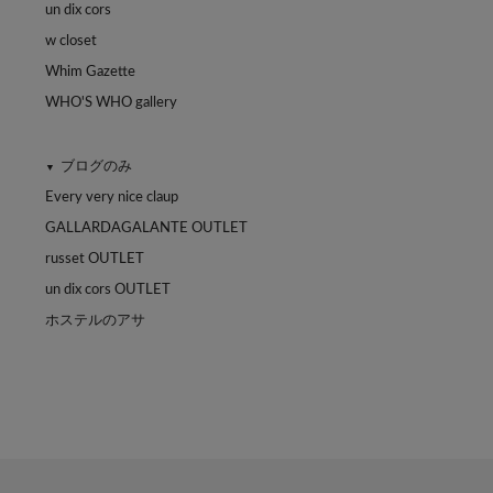
un dix cors
w closet
Whim Gazette
WHO'S WHO gallery
ブログのみ
▼
Every very nice claup
GALLARDAGALANTE OUTLET
russet OUTLET
un dix cors OUTLET
ホステルのアサ