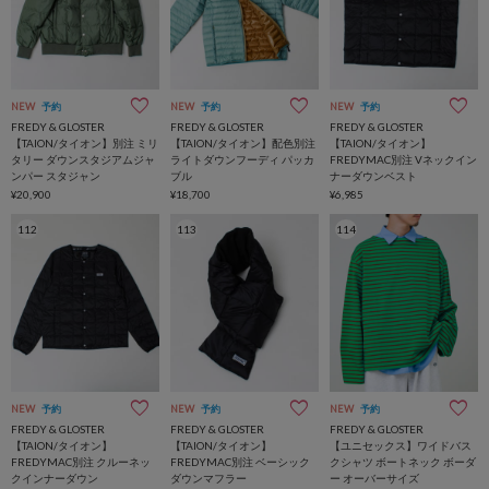
NEW
予約
NEW
予約
NEW
予約
FREDY & GLOSTER
FREDY & GLOSTER
FREDY & GLOSTER
【TAION/タイオン】別注 ミリ
【TAION/タイオン】配色別注
【TAION/タイオン】
タリー ダウンスタジアムジャ
ライトダウンフーディ パッカ
FREDYMAC別注 Vネックイン
ンパー スタジャン
ブル
ナーダウンベスト
¥20,900
¥18,700
¥6,985
112
113
114
NEW
予約
NEW
予約
NEW
予約
FREDY & GLOSTER
FREDY & GLOSTER
FREDY & GLOSTER
【TAION/タイオン】
【TAION/タイオン】
【ユニセックス】ワイドバス
FREDYMAC別注 クルーネッ
FREDYMAC別注 ベーシック
クシャツ ボートネック ボーダ
クインナーダウン
ダウンマフラー
ー オーバーサイズ