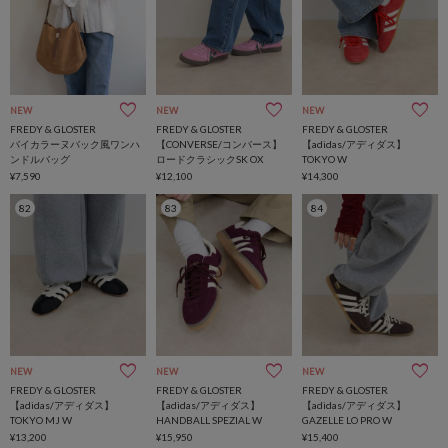
NEW
NEW
NEW
FREDY & GLOSTER
FREDY & GLOSTER
FREDY & GLOSTER
バイカラーヌバック風ワンハ
【CONVERSE/コンバース】
【adidas/アディダス】
ンドルバッグ
ロードクラシックSK OX
TOKYO W
¥7,590
¥12,100
¥14,300
82
83
84
NEW
NEW
NEW
FREDY & GLOSTER
FREDY & GLOSTER
FREDY & GLOSTER
【adidas/アディダス】
【adidas/アディダス】
【adidas/アディダス】
TOKYO MJ W
HANDBALL SPEZIAL W
GAZELLE LO PRO W
¥13,200
¥15,950
¥15,400