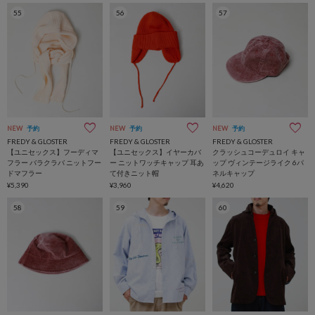
55
56
57
NEW
予約
NEW
予約
NEW
予約
FREDY & GLOSTER
FREDY & GLOSTER
FREDY & GLOSTER
【ユニセックス】フーディマ
【ユニセックス】イヤーカバ
クラッシュコーデュロイ キャ
フラー バラクラバ ニットフー
ー ニットワッチキャップ 耳あ
ップ ヴィンテージライク 6パ
ドマフラー
て付きニット帽
ネルキャップ
¥5,390
¥3,960
¥4,620
58
59
60