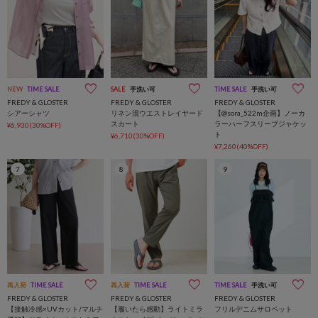
NEW
TIME SALE
SALE
手洗い可
TIME SALE
手洗い可
FREDY & GLOSTER
FREDY & GLOSTER
FREDY & GLOSTER
シアーシャツ
リネン混ウエストレイヤード
【@sora_522m企画】ノーカ
スカート
ラーハーフスリーブジャケッ
¥6,930(30%OFF)
ト
¥6,710(30%OFF)
¥7,260(40%OFF)
7
8
9
再入荷
TIME SALE
再入荷
TIME SALE
TIME SALE
手洗い可
FREDY & GLOSTER
FREDY & GLOSTER
FREDY & GLOSTER
【接触冷感×UVカット/マルチ
【履いたら感動】ライトミラ
フリルデニムサロペット