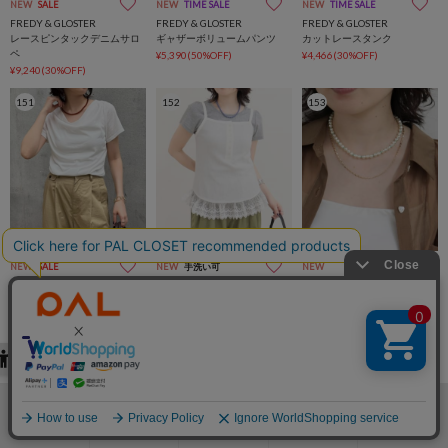
NEW
SALE
NEW
TIME SALE
NEW
TIME SALE
FREDY & GLOSTER
FREDY & GLOSTER
FREDY & GLOSTER
レースピンタックデニムサロ
ギャザーボリュームパンツ
カットレースタンク
ペ
¥5,390(50%OFF)
¥4,466(30%OFF)
¥9,240(30%OFF)
151
152
153
NEW
SALE
NEW
手洗い可
NEW
FREDY & GLOSTER
FREDY & GLOSTER
FREDY & GLOSTER
ドレープカットソーブラウス
ヘンリーネックレースキャミ
トイパール＆カラービーズ2
連ネックレス
¥5,500(20%OFF)
¥7,480
¥2,860
154
155
156
検索
お気に入り
閲覧履歴
カート
メニュー