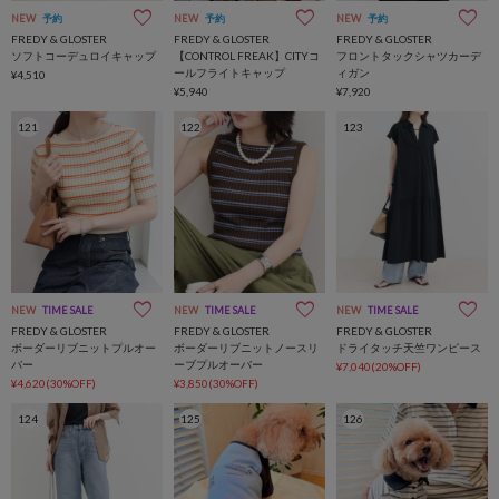
NEW
予約
NEW
予約
NEW
予約
FREDY & GLOSTER
FREDY & GLOSTER
FREDY & GLOSTER
ソフトコーデュロイキャップ
【CONTROL FREAK】CITYコ
フロントタックシャツカーデ
ールフライトキャップ
ィガン
¥4,510
¥5,940
¥7,920
121
122
123
NEW
TIME SALE
NEW
TIME SALE
NEW
TIME SALE
FREDY & GLOSTER
FREDY & GLOSTER
FREDY & GLOSTER
ボーダーリブニットプルオー
ボーダーリブニットノースリ
ドライタッチ天竺ワンピース
バー
ーブプルオーバー
¥7,040(20%OFF)
¥4,620(30%OFF)
¥3,850(30%OFF)
124
125
126