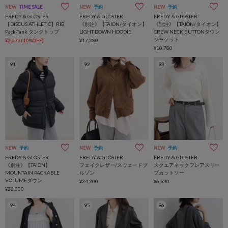
NEW
TIME SALE
NEW
予約
NEW
予約
FREDY & GLOSTER
FREDY & GLOSTER
FREDY & GLOSTER
【DISCUS ATHLETIC】RIB
《別注》【TAION/タイオン】
《別注》【TAION/タイオン】
Pack-Tank タンクトップ
LIGHT DOWN HOODIE
CREW NECK BUTTONダウン
ジャケット
¥2,673(10%OFF)
¥17,380
¥10,780
91
92
93
NEW
予約
NEW
予約
NEW
予約
FREDY & GLOSTER
FREDY & GLOSTER
FREDY & GLOSTER
《別注》【TAION】
フェイクレザー/スウェードブ
スクエアネックフレアスリー
MOUNTAIN PACKABLE
ルゾン
ブカットソー
VOLUMEダウン
¥24,200
¥6,930
¥22,000
94
95
96