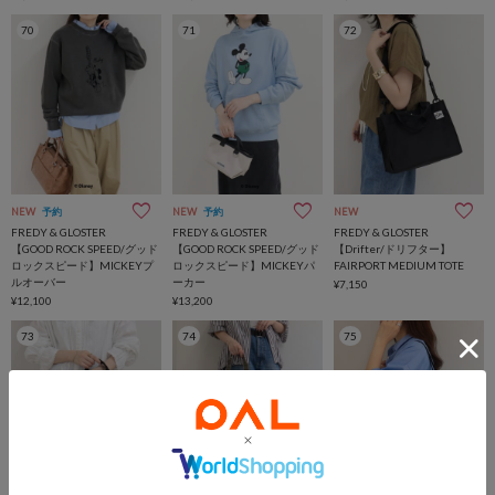
70
71
72
NEW
予約
NEW
予約
NEW
FREDY & GLOSTER
FREDY & GLOSTER
FREDY & GLOSTER
【GOOD ROCK SPEED/グッド
【GOOD ROCK SPEED/グッド
【Drifter/ドリフター】
ロックスピード】MICKEYプ
ロックスピード】MICKEYパ
FAIRPORT MEDIUM TOTE
ルオーバー
ーカー
¥7,150
¥12,100
¥13,200
73
74
75