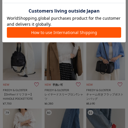
NEW
NEW
NEW
FREDY & GLOSTER
FREDY & GLOSTER
FREDY & GLOSTER
【Drifter/ドリフター】
【Drifter/ドリフター】
【Drifter/ドリフター】MINI
FAIRPORT TOTE
BUCKEYE DRAWSTRING
SHOULDER BAG
TOTE M
¥8,800
¥4,950
¥6,600
76
77
78
NEW
NEW
手洗い可
NEW
FREDY & GLOSTER
FREDY & GLOSTER
FREDY & GLOSTER
【Drifter/ドリフター】
レイヤードスリーブロンTシャ
チャーム付きフラップボスト
HANDLE POCKET TOTE
ツ
ンバッグ
¥7,700
¥6,380
¥8,690
79
80
81