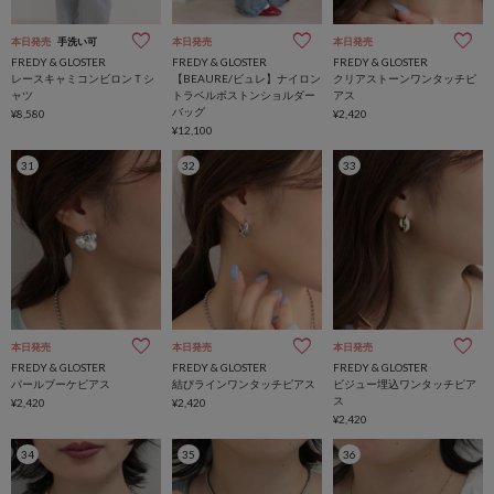
本日発売
手洗い可
本日発売
本日発売
FREDY & GLOSTER
FREDY & GLOSTER
FREDY & GLOSTER
レースキャミコンビロンＴシ
【BEAURE/ビュレ】ナイロン
クリアストーンワンタッチピ
ャツ
トラベルボストンショルダー
アス
バッグ
¥8,580
¥2,420
¥12,100
31
32
33
本日発売
本日発売
本日発売
FREDY & GLOSTER
FREDY & GLOSTER
FREDY & GLOSTER
パールブーケピアス
結びラインワンタッチピアス
ビジュー埋込ワンタッチピア
ス
¥2,420
¥2,420
¥2,420
34
35
36