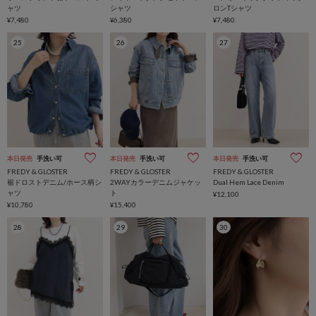
ャツ
シャツ
ロンTシャツ
¥7,480
¥6,380
¥7,480
25
26
27
本日発売
手洗い可
本日発売
手洗い可
本日発売
手洗い可
FREDY & GLOSTER
FREDY & GLOSTER
FREDY & GLOSTER
裾ドロストデニム/ホース柄シ
2WAYカラーデニムジャケッ
Dual Hem Lace Denim
ャツ
ト
¥12,100
¥10,780
¥15,400
28
29
30