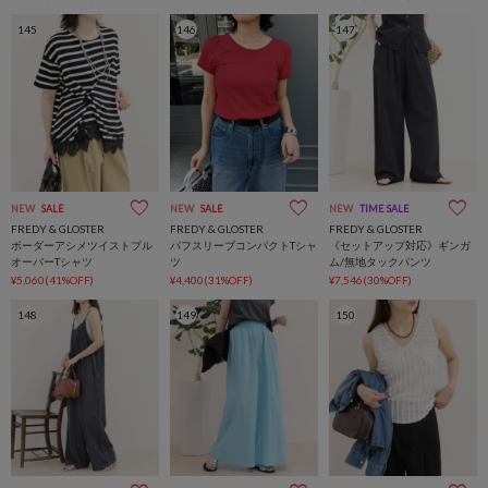
145
146
147
NEW
SALE
NEW
SALE
NEW
TIME SALE
FREDY & GLOSTER
FREDY & GLOSTER
FREDY & GLOSTER
ボーダーアシメツイストプル
パフスリーブコンパクトTシャ
《セットアップ対応》ギンガ
オーバーTシャツ
ツ
ム/無地タックパンツ
¥5,060(41%OFF)
¥4,400(31%OFF)
¥7,546(30%OFF)
148
149
150