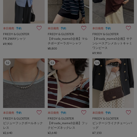
本日発売
予約
本日発売
予約
本日発売
予約
FREDY & GLOSTER
FREDY & GLOSTER
FREDY & GLOSTER
FR 2WAYシャツ
【＠suda_mame3企画】マル
【＠suda_mame3企画】サテ
チボーダーラガーシャツ
ンレースアシメカットキャミ
¥9,900
ワンピース
¥8,800
¥9,900
52
53
54
本日発売
予約
本日発売
予約
本日発売
予約
FREDY & GLOSTER
FREDY & GLOSTER
FREDY & GLOSTER
ビジューフックボールネック
【＠suda_mame3企画】フッ
ビンテージライクチェーンバ
レス
クビーズネックレス
ッグ
¥2,640
¥2,640
¥7,150