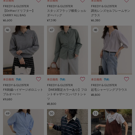
本日発売
本日発売
本日発売
FREDY & GLOSTER
FREDY & GLOSTER
FREDY & GLOSTER
【Drifter/ドリフター】
スタッズフラップ横長ショル
調光レンズセルフレームサン
CARRY ALL BAG
ダーバッグ
グラス
¥6,600
¥7,590
¥6,380
46
47
48
本日発売
予約
本日発売
予約
本日発売
予約
FREDY & GLOSTER
FREDY & GLOSTER
FREDY & GLOSTER
FR刺繍ハイゲージポロニット
【WEB限定カラーあり】フロ
起毛シャーリングブラウス
プルオーバー
ントギャザーコンパクトシャ
¥8,800
ツ
¥9,680
¥8,800
49
50
51