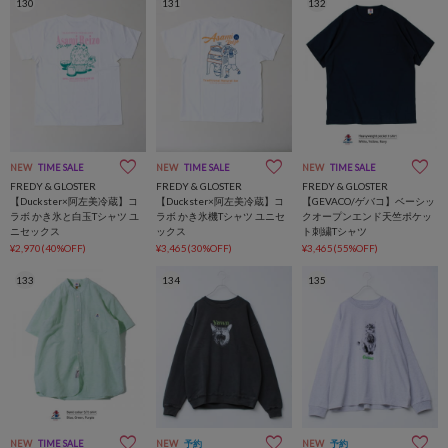
130
131
132
NEW
TIME SALE
NEW
TIME SALE
NEW
TIME SALE
FREDY & GLOSTER
FREDY & GLOSTER
FREDY & GLOSTER
【Duckster×阿左美冷蔵】コ
【Duckster×阿左美冷蔵】コ
【GEVACO/ゲバコ】ベーシッ
ラボ かき氷と白玉Tシャツ ユ
ラボ かき氷機Tシャツ ユニセ
クオープンエンド天竺ポケッ
ニセックス
ックス
ト刺繍Tシャツ
¥2,970(40%OFF)
¥3,465(30%OFF)
¥3,465(55%OFF)
133
134
135
NEW
TIME SALE
NEW
予約
NEW
予約