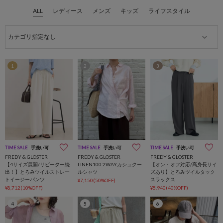
ALL
レディース
メンズ
キッズ
ライフスタイル
1
2
3
TIME SALE
手洗い可
TIME SALE
手洗い可
TIME SALE
手洗い可
FREDY & GLOSTER
FREDY & GLOSTER
FREDY & GLOSTER
【4サイズ展開/リピーター続
LINEN100 2WAYカシュクー
【オン・オフ対応/高身長サイ
出！】とろみツイルストレー
ルシャツ
ズあり】とろみツイルタック
トイージーパンツ
スラックス
¥7,150(50%OFF)
¥8,712(10%OFF)
¥5,940(40%OFF)
4
5
6