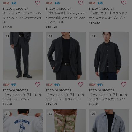
NEW
予約
NEW
予約
NEW
予約
FREDY & GLOSTER
FREDY & GLOSTER
FREDY & GLOSTER
クラッシュコーデュロイ バケ
【大好評企画】Message メッ
【名作アウター】スタンドフ
ットハット ヴィンテージライ
セージ刺繍 フードオックスシ
ード コーデュロイブルゾン
ク
ャツ パート3
¥19,580
¥4,950
¥10,890
61
62
63
NEW
予約
NEW
予約
NEW
予約
FREDY & GLOSTER
FREDY & GLOSTER
FREDY & GLOSTER
【セットアップ対応】TRメラ
【セットアップ対応】TRメラ
【セットアップ対応】TRメラ
ンジイージーパンツ
ンジ テーラードジャケット
ンジ スナップボタンシャツ
¥9,790
¥16,390
¥9,790
64
65
66