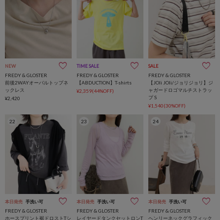
NEW
TIME SALE
SALE
FREDY & GLOSTER
FREDY & GLOSTER
FREDY & GLOSTER
前後2WAYオーバルトップネ
【ABDUCTION】T-shirts
【JOli JOli/ジョリジョリ】ジ
ックレス
ャガードロゴマルチストラッ
¥2,359(44%OFF)
プ S
¥2,420
¥1,540(30%OFF)
22
23
24
本日発売
手洗い可
本日発売
手洗い可
本日発売
手洗い可
FREDY & GLOSTER
FREDY & GLOSTER
FREDY & GLOSTER
ホースプリント裾ドロストTシ
レイヤードタンクセットロンT
ヘンリーネックグラフィック