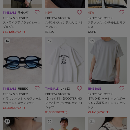
TIME SALE
手洗い可
NEW
NEW
FREDY & GLOSTER
FREDY & GLOSTER
FREDY & GLOSTER
ストライプアノラックシャツ
ステンレスマンテルねじりネ
ステンレスマンテルねじりブ
ブルゾン
ックレス
レス
¥4,312(60%OFF)
¥3,190
¥2,640
16
17
18
TIME SALE
UNISEX
TIME SALE
UNISEX
TIME SALE
FREDY & GLOSTER
FREDY & GLOSTER
FREDY & GLOSTER
クラウンパント セルフレーム
【マックT】【SCOOTERING
【TAION】ベーシックスポー
カラーレンズサングラス
TAMA】オリジナル ボディ T
ツ UV 高反発ストレッチ カッ
シャツ
トソー
¥3,080(30%OFF)
¥3,080(20%OFF)
¥3,168(20%OFF)
19
20
21