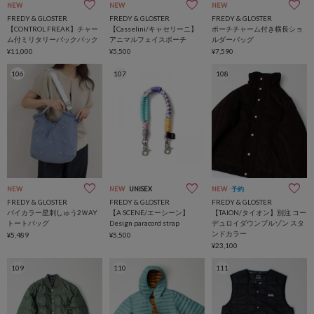
NEW
NEW
NEW
FREDY & GLOSTER
FREDY & GLOSTER
FREDY & GLOSTER
【CONTROL FREAK】チャー
【Casselini/キャセリーニ】
ポーチチャーム付き横長ショ
ム付ミリタリーバックパック
アニマルフェイスポーチ
ルダーバッグ
¥11,000
¥5,500
¥7,590
106
107
108
NEW
NEW
UNISEX
NEW
予約
FREDY & GLOSTER
FREDY & GLOSTER
FREDY & GLOSTER
バイカラー星刺しゅう2ＷAY
【A SCENE/エーシーン】
【TAION/タイオン】別注 コー
トートバッグ
Design paracord strap
デュロイダウンブルゾン スタ
ンドカラー
¥5,489
¥5,500
¥23,100
109
110
111