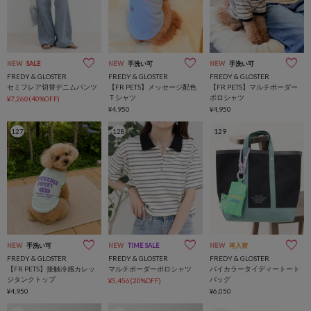
NEW
SALE
NEW
手洗い可
NEW
手洗い可
FREDY & GLOSTER
FREDY & GLOSTER
FREDY & GLOSTER
セミフレア切替デニムパンツ
【FR PETS】メッセージ配色
【FR PETS】マルチボーダー
Ｔシャツ
ポロシャツ
¥7,260(40%OFF)
¥4,950
¥4,950
127
128
129
NEW
手洗い可
NEW
TIME SALE
NEW
再入荷
FREDY & GLOSTER
FREDY & GLOSTER
FREDY & GLOSTER
【FR PETS】接触冷感カレッ
マルチボーダーポロシャツ
バイカラータイディートート
ジタンクトップ
バッグ
¥5,456(20%OFF)
¥4,950
¥6,050