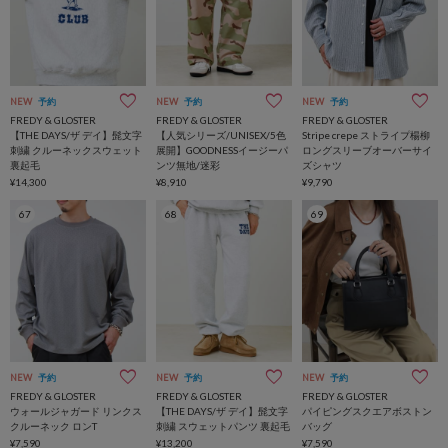
NEW
予約
NEW
予約
NEW
予約
FREDY & GLOSTER
FREDY & GLOSTER
FREDY & GLOSTER
【THE DAYS/ザ デイ】髭文字
【人気シリーズ/UNISEX/5色
Stripe crepe ストライプ楊柳
刺繍 クルーネックスウェット
展開】GOODNESSイージーパ
ロングスリーブオーバーサイ
裏起毛
ンツ無地/迷彩
ズシャツ
¥14,300
¥8,910
¥9,790
67
68
69
NEW
予約
NEW
予約
NEW
予約
FREDY & GLOSTER
FREDY & GLOSTER
FREDY & GLOSTER
ウォールジャガード リンクス
【THE DAYS/ザ デイ】髭文字
パイピングスクエアボストン
クルーネック ロンT
刺繍 スウェットパンツ 裏起毛
バッグ
¥7,590
¥13,200
¥7,590