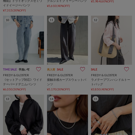
機能】ドライオックスセミワ
クルシェイプ イージーパンツ
¥5,984(60%OFF)
イドイージーパンツ
¥5,610(40%OFF)
¥7,315(30%OFF)
10
11
12
TIME SALE
手洗い可
再入荷
SALE
SALE
FREDY & GLOSTER
FREDY & GLOSTER
FREDY & GLOSTER
《セットアップ対応》ワイド
接触冷感カーブスウェットパ
ラメテープワンハンドルトー
テーパードデニムパンツ
ンツ
トバッグ
¥6,050(50%OFF)
¥5,170(30%OFF)
¥3,850(40%OFF)
13
14
15