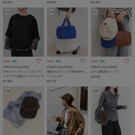
¥9,955
¥4,950
¥7,920
115
116
117
NEW
予約
NEW
予約
NEW
予約
FREDY & GLOSTER
FREDY & GLOSTER
FREDY & GLOSTER
3/4スリーブメッシュTシャツ
撥水キルティング3ROOMト
コール配色キャップ
シアーT 7分袖 オーバーサイズ
ートバッグ
¥4,510
¥7,480
¥5,720
118
119
120