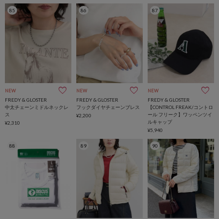
85
86
87
NEW
NEW
NEW
FREDY & GLOSTER
FREDY & GLOSTER
FREDY & GLOSTER
中太チェーンミドルネックレ
フックダイヤチェーンブレス
【CONTROL FREAK/コントロ
ス
ール フリーク】ワッペンツイ
¥2,200
ルキャップ
¥2,310
¥5,940
88
89
90