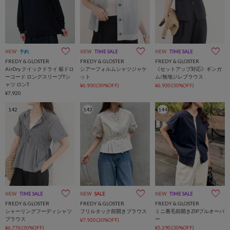
NEW
予約
NEW
TIME SALE
NEW
TIME SALE
FREDY & GLOSTER
FREDY & GLOSTER
FREDY & GLOSTER
AirDry クイックドライ 裾ドロ
シアーフォルムシャツジャケ
《セットアップ対応》ギンガ
ーコード ロングスリーブTシ
ット
ム/無地ジレブラウス
ャツ ロンT
¥6,930(30%OFF)
¥6,930(30%OFF)
¥7,920
142
143
144
NEW
TIME SALE
NEW
SALE
NEW
TIME SALE
FREDY & GLOSTER
FREDY & GLOSTER
FREDY & GLOSTER
シャーリングフーディシャツ
フリルタック前開きブラウス
ミニ裏毛前開きZIPプルオーバ
ブラウス
ー
¥7,920(20%OFF)
¥6,776(30%OFF)
¥5,390(30%OFF)