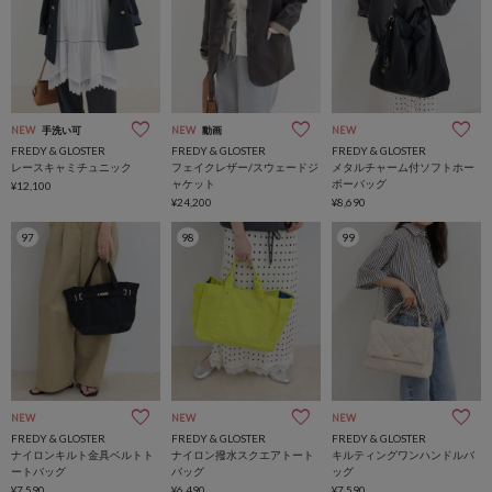
NEW
手洗い可
NEW
動画
NEW
FREDY & GLOSTER
FREDY & GLOSTER
FREDY & GLOSTER
レースキャミチュニック
フェイクレザー/スウェードジ
メタルチャーム付ソフトホー
ャケット
ボーバッグ
¥12,100
¥24,200
¥8,690
97
98
99
NEW
NEW
NEW
FREDY & GLOSTER
FREDY & GLOSTER
FREDY & GLOSTER
ナイロンキルト金具ベルトト
ナイロン撥水スクエアトート
キルティングワンハンドルバ
ートバッグ
バッグ
ッグ
¥7,590
¥6,490
¥7,590