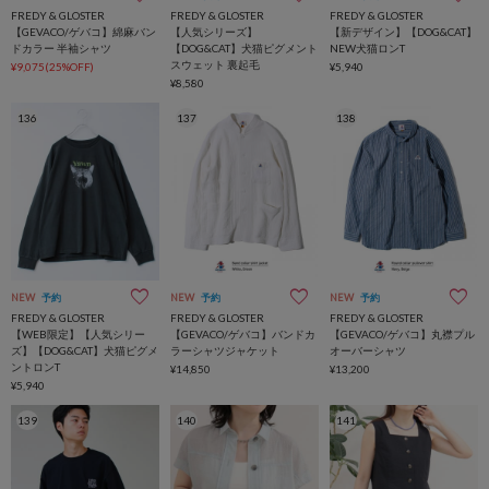
FREDY & GLOSTER
FREDY & GLOSTER
FREDY & GLOSTER
【GEVACO/ゲバコ】綿麻バン
【人気シリーズ】
【新デザイン】【DOG&CAT】
ドカラー 半袖シャツ
【DOG&CAT】犬猫ピグメント
NEW犬猫ロンT
スウェット 裏起毛
¥9,075(25%OFF)
¥5,940
¥8,580
136
137
138
NEW
予約
NEW
予約
NEW
予約
FREDY & GLOSTER
FREDY & GLOSTER
FREDY & GLOSTER
【WEB限定】【人気シリー
【GEVACO/ゲバコ】バンドカ
【GEVACO/ゲバコ】丸襟プル
ズ】【DOG&CAT】犬猫ピグメ
ラーシャツジャケット
オーバーシャツ
ントロンT
¥14,850
¥13,200
¥5,940
139
140
141