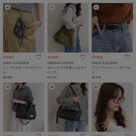
40
41
42
本日発売
本日発売
本日発売
FREDY & GLOSTER
FREDY & GLOSTER
FREDY & GLOSTER
リップホルダーマルチチャー
ポケッタブル巾着ショルダー
フリーアジャストレザーベル
ム
バッグ
ト
¥3,080
¥4,510
¥8,690
43
44
45