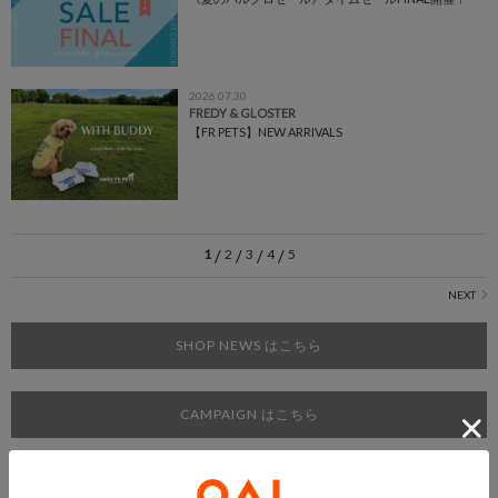
2026.07.30
FREDY & GLOSTER
【FR PETS】NEW ARRIVALS
1
/
2
/
3
/
4
/
5
SHOP NEWS はこちら
CAMPAIGN はこちら