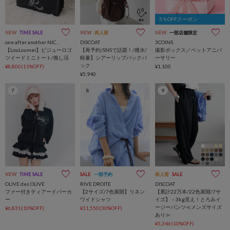
5％OFFクーポン
NEW
TIME SALE
NEW
再入荷
NEW
一部店舗限定
one after another NICE CLAUP
DISCOAT
3COINS
【LouLoumei】ビジューロゴ
【再予約/SNSで話題！/撥水/
撮影ボックス／ペットアニバ
ツイードミニトート/推し活
軽量】シアーリップバックパ
ーサリー
ック
¥8,800(11%OFF)
¥1,100
¥5,940
7
8
9
NEW
TIME SALE
SALE
一部予約
再入荷
SALE
OLIVE des OLIVE
RIVE DROITE
DISCOAT
ファー付きティアードパーカ
【2サイズ/7色展開】リネン
【累計22万本/22色展開/7サ
ー
ワイドシャツ
イズ】－3kg見え！とろみイ
ージーパンツ≪メンズサイズ
¥6,831(10%OFF)
¥11,550(30%OFF)
あり≫
¥5,346(10%OFF)