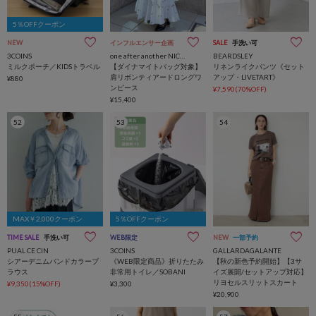
5％OFFクーポン
NEW
インフルエンサー企画
SALE
手洗い可
3COINS
one after another NICE CLAUP
BEARDSLEY
ミルクポーチ／KIDSトラベル
【ダイナマイトバッグ対象】
リネンライクパンツ《セット
肩リボンティアードロングワ
アップ・LIVETART》
¥880
ンピース
¥7,590(70%OFF)
¥15,400
52
53
54
MAX￥2,000クーポン
5％OFFクーポン
TIME SALE
手洗い可
WEB限定
NEW
一部予約
PUAL CE CIN
3COINS
GALLARDAGALANTE
シアーデニムバンドカラーブ
《WEB限定商品》折りたたみ
【秋の新色予約開始】【3サ
ラウス
非常用トイレ／SOBANI
イズ展開/セットアップ対応】
リヨセルスリットスカート
¥9,350(15%OFF)
¥3,300
¥20,900