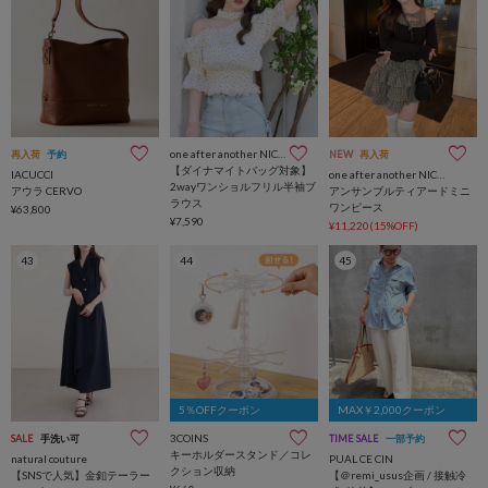
one after another NICE CLAUP
再入荷
予約
NEW
再入荷
【ダイナマイトバッグ対象】
IACUCCI
one after another NICE CLAUP
2wayワンショルフリル半袖ブ
アウラ CERVO
アンサンブルティアードミニ
ラウス
ワンピース
¥63,800
¥7,590
¥11,220(15%OFF)
43
44
45
5％OFFクーポン
MAX￥2,000クーポン
3COINS
SALE
手洗い可
TIME SALE
一部予約
キーホルダースタンド／コレ
natural couture
PUAL CE CIN
クション収納
【SNSで人気】金釦テーラー
【＠remi_usus企画 / 接触冷