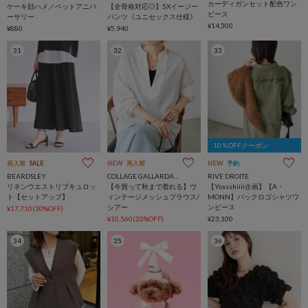
カーディガンセット配色ワン
ケーキ顔ハメ／ペットアニバ
【全骨格対応◎】5Xイージー
ピース
ーサリー
パンツ《ユニセックス仕様》
¥14,300
¥880
¥5,940
31
32
33
10％OFFクーポン
再入荷
SALE
NEW
再入荷
NEW
予約
BEARDSLEY
COLLAGE GALLARDAGALANTE
RIVE DROITE
リネンウエストリブキュロッ
【今買って秋まで着れる】ヴ
【Yossshiiii企画】【A・
ト【セットアップ】
ィンテージメッシュブラウス/
MONN】バックロゴシャツワ
シアー
ンピース
¥17,710(30%OFF)
¥10,560(20%OFF)
¥23,100
34
35
36