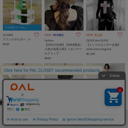
5％OFFクーポン
3COINS
NEW
WEB限定
NEW
再入荷
ドリンクホルダー：S
Lattice
OLIVE des OLIVE
¥330
【KEECO企画】【WEB限定/
【インフルエンサー企画】
人気の為再入荷】リボンテー
miko cross long tee
ルクリップ
¥6,160
¥660
151
152
153
2BUY10％OFFクーポン
MAX15％OFFクーポン
NEW
予約
SALE
一部予約
再入荷
SALE
natural couture
BEARDSLEY
GALLARDAGALANTE
前後２WAYラメテレコワンピ
《HiROMITHiSTLE》ペイズリ
＜Oggi 6月号掲載アイテム＞
検索
お気に入り
閲覧履歴
カート
メニュー
ース
ーワンピース
【セットアップ対応】【夏で