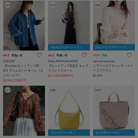
124
125
126
MAX15％OFFクーポン
2BUY10％OFFクーポン
SALE
手洗い可
SALE
手洗い可
NEW
予約
DISCOAT
GALLARDAGALANTE
natural couture
【Enlude/セットアップ対
【セットアップ対応】キュプ
シアーベロアキャンディスリ
応】デニムカバーオール《ユ
ラフレアスカート
ーブブラウス
ニセックス》
¥21,120(20%OFF)
¥5,500
¥3,960(70%OFF)
127
128
129
10％OFFクーポン
10％OFFクーポン