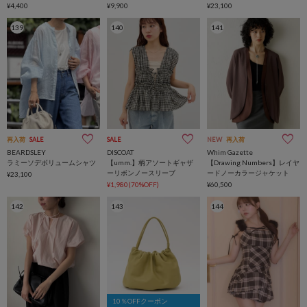
¥4,400
¥9,900
¥23,100
139
140
141
再入荷
SALE
SALE
NEW
再入荷
BEARDSLEY
DISCOAT
Whim Gazette
ラミーソデボリュームシャツ
【umm.】柄アソートギャザ
【Drawing Numbers】レイヤ
ーリボンノースリーブ
ードノーカラージャケット
¥23,100
¥1,980(70%OFF)
¥60,500
142
143
144
10％OFFクーポン