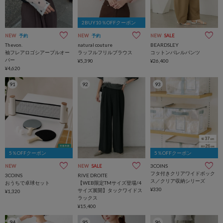
2BUY10％OFFクーポン
NEW
予約
NEW
予約
NEW
SALE
Thevon.
natural couture
BEARDSLEY
袖フレアロゴシアープルオー
ラッフルフリルブラウス
コットンバレルパンツ
バー
¥5,390
¥26,400
¥4,620
91
92
93
5％OFFクーポン
5％OFFクーポン
3COINS
NEW
NEW
SALE
フタ付きクリアワイドボック
3COINS
RIVE DROITE
ス／クリア収納シリーズ
おうちで卓球セット
【WEB限定TMサイズ登場/4
¥330
サイズ展開】タックワイドス
¥1,320
ラックス
¥15,400
94
95
96