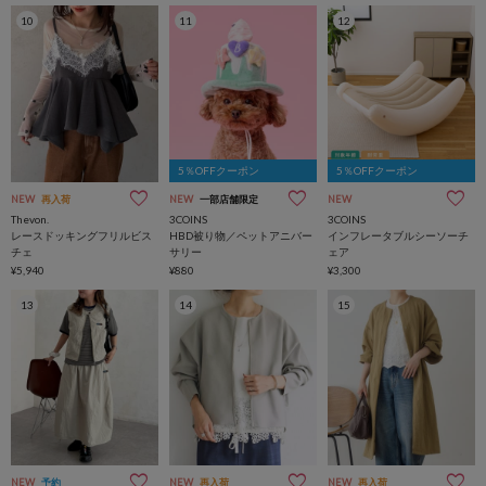
10
11
12
5％OFFクーポン
5％OFFクーポン
NEW
再入荷
NEW
一部店舗限定
NEW
Thevon.
3COINS
3COINS
レースドッキングフリルビス
HBD被り物／ペットアニバー
インフレータブルシーソーチ
チェ
サリー
ェア
¥5,940
¥880
¥3,300
13
14
15
NEW
予約
NEW
再入荷
NEW
再入荷