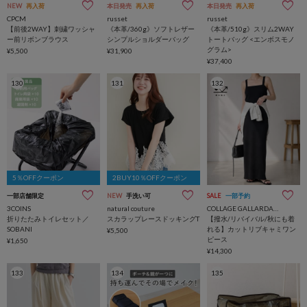
NEW
再入荷
本日発売
再入荷
本日発売
再入荷
CPCM
russet
russet
【前後2WAY】刺繍ワッシャ
《本革/360g》ソフトレザー
《本革/510g》スリム2WAY
ー前リボンブラウス
シンプルショルダーバッグ
トートバッグ <エンボスモノ
グラム>
¥5,500
¥31,900
¥37,400
130
131
132
5％OFFクーポン
2BUY10％OFFクーポン
一部店舗限定
NEW
手洗い可
SALE
一部予約
3COINS
natural couture
COLLAGE GALLARDAGALANTE
折りたたみトイレセット／
スカラップレースドッキングT
【撥水/リバイバル/秋にも着
SOBANI
れる】カットリブキャミワン
¥5,500
ピース
¥1,650
¥14,300
133
134
135