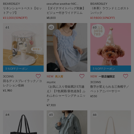
BEARDSLEY
one after another NICE CLAUP
BEARDSLEY
リネンショートベスト【セッ
【ダイナマイトバッグ対象】
《本革》ラウンドミニボスト
トアップ】
ビジュー付きワイドデニム
ンバック
¥11,000(50%OFF)
¥8,800
¥19,800(10%OFF)
61
62
63
5％OFFクーポン
5％OFFクーポン
3COINS
NEW
再入荷
NEW
一部店舗限定
回るディスプレイラック／コ
mystic
3COINS
レクション収納
《お気に入り登録累計3万越
数字が変えられる三角帽子／
¥1,980
え》【7色展開/新色追加】ふ
ペットアニバーサリー
わふわシャーリングチュニッ
¥550
ク
¥7,920
64
65
66