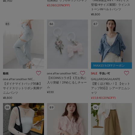
色展開】リブUネックTシャツ
《WEB限定NVY・PSサイズ
¥8,910
登場/4サイズ展開》ラインス
¥3,080(20%OFF)
トーンWベルトパンツ
¥8,800
85
86
87
MAX15％OFFクーポン
one after another NICE CLAUP
動画
SALE
手洗い可
【3COINSコラボ】1万お気に
one after another NICE CLAUP
GALLARDAGALANTE
入り突破！2Pめじるしチャー
【ダイナマイトバッグ対象】
【驚くほど軽い！】【セット
ム
サイドスリットリボン美脚デ
アップ対応】シアーデニムシ
¥330
ニムパンツ
ャツ
¥8,800
¥15,840(20%OFF)
88
89
90