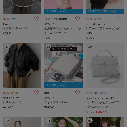
5％OFFクーポン
2BUY10％OFFクーポン
NEW
予約
NEW
一部店舗限定
NEW
再入荷
Thevon.
3COINS
natural couture
ペプラムジレベスト
三角帽子スタイセット／ペッ
シアーベロアシャーリング
トアニバーサリー
TOPS
¥7,150
¥550
¥5,500
37
38
39
5％OFFクーポン
NEW
再入荷
動画
NEW
TIME SALE
BEARDSLEY
3COINS
one after another NICE CLAUP
レザーブルゾン
フォトプリンター
キルティングビジューフラッ
プバニティバッグ
¥66,000
¥14,300
¥7,700(11%OFF)
40
41
42