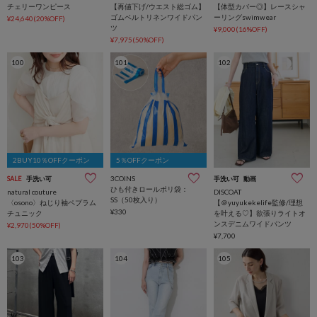
チェリーワンピース
【再値下げ/ウエスト総ゴム】
【体型カバー◎】レースシャ
ゴムベルトリネンワイドパン
ーリングswimwear
¥24,640(20%OFF)
ツ
¥9,000(16%OFF)
¥7,975(50%OFF)
100
101
102
2BUY10％OFFクーポン
5％OFFクーポン
3COINS
SALE
手洗い可
手洗い可
動画
ひも付きロールポリ袋：
natural couture
DISCOAT
SS（50枚入り）
〈osono〉ねじり袖ペプラム
【＠yuyukekelife監修/理想
¥330
チュニック
を叶える♡】欲張りライトオ
ンスデニムワイドパンツ
¥2,970(50%OFF)
¥7,700
103
104
105