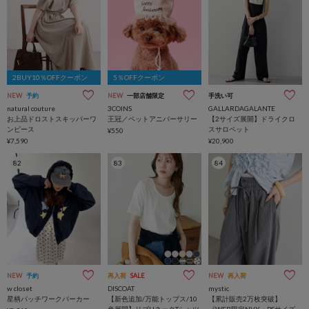
2BUY10％OFFクーポン
5％OFFクーポン
NEW
予約
NEW
一部店舗限定
手洗い可
natural couture
3COINS
GALLARDAGALANTE
お上品ドロストスキッパーワ
王冠／ペットアニバーサリー
【2サイズ展開】ドライクロ
ンピース
スサロペット
¥550
¥7,590
¥20,900
82
83
84
NEW
予約
再入荷
SALE
NEW
再入荷
w closet
DISCOAT
mystic
星柄パッチワークパーカー
【新色追加/万能トップス/10
【累計販売2万枚突破】