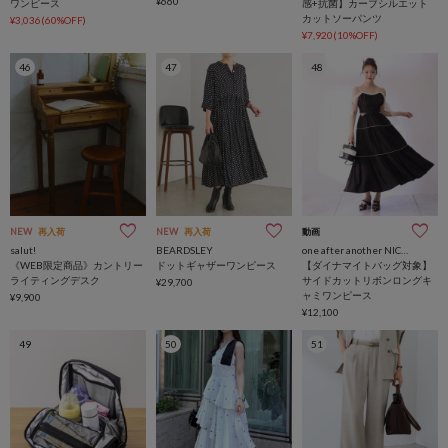
¥660
ワンピース
感+抗菌】カーブシルエット
カットソーパンツ
¥3,036(60%OFF)
¥7,920(10%OFF)
46
47
48
NEW
再入荷
NEW
再入荷
動画
salut!
BEARDSLEY
one after another NICE CLAUP
《WEB限定商品》カントリー
ドットギャザーワンピース
【ダイナマイトバッグ対象】
ライティングデスク
サイドカットリボンロングキ
¥29,700
ャミワンピース
¥9,900
¥12,100
49
50
51