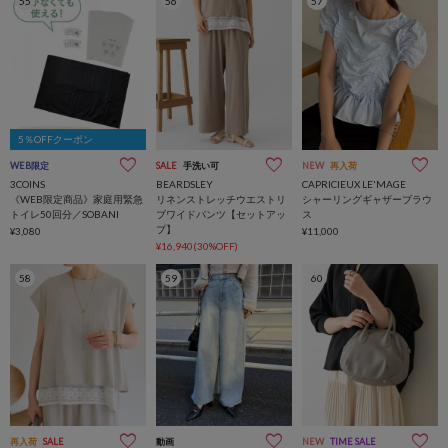
55
56
57
5％OFFクーポン
WEB限定
SALE
手洗い可
NEW
再入荷
3COINS
BEARDSLEY
CAPRICIEUX LE'MAGE
《WEB限定商品》家庭用緊急
リネンストレッチウエストリ
シャーリングギャザーブラウ
トイレ50回分／SOBANI
ブワイドパンツ【セットアッ
ス
プ】
¥3,080
¥11,000
¥16,940(30%OFF)
58
59
60
再入荷
SALE
動画
インフルエンサー企画
NEW
TIME SALE