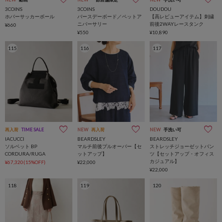
3COINS
3COINS
DOUDOU
ホバーサッカーボール
バースデーボード／ペットア
【高レビューアイテム】刺繍
ニバーサリー
前後2WAYレースタンク
¥660
¥550
¥10,890
115
116
117
再入荷
TIME SALE
NEW
再入荷
NEW
手洗い可
IACUCCI
BEARDSLEY
BEARDSLEY
ソルベット BP
マルチ前後プルオーバー【セ
ストレッチジョーゼットパン
CORDURA/RUGA
ットアップ】
ツ【セットアップ・オフィス
カジュアル】
¥67,320(15%OFF)
¥22,000
¥22,000
118
119
120