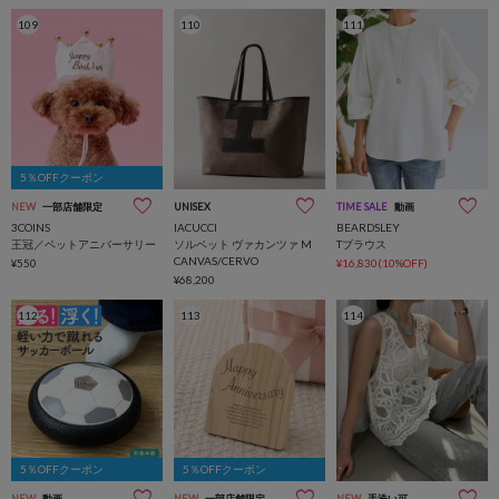
109
110
111
5％OFFクーポン
NEW
一部店舗限定
UNISEX
TIME SALE
動画
3COINS
IACUCCI
BEARDSLEY
王冠／ペットアニバーサリー
ソルベット ヴァカンツァ M
Tブラウス
CANVAS/CERVO
¥550
¥16,830(10%OFF)
¥68,200
112
113
114
5％OFFクーポン
5％OFFクーポン
NEW
動画
NEW
一部店舗限定
NEW
手洗い可