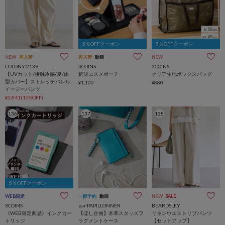
5％OFFクーポン
5％OFFクーポン
NEW
再入荷
再入荷
動画
NEW
COLONY 2139
3COINS
3COINS
【UVカット/接触冷感/夏/体
解決コスメポーチ
クリア生地ボックスバッグ
型カバー】ストレッチバレル
¥1,100
¥880
イージーパンツ
¥5,841(10%OFF)
136
137
138
5％OFFクーポン
WEB限定
一部予約
動画
NEW
SALE
3COINS
ear PAPILLONNER
BEARDSLEY
《WEB限定商品》インクカー
【ほし企画】本革スタッズフ
リネンウエストリブパンツ
トリッジ
ラグメントケース
【セットアップ】