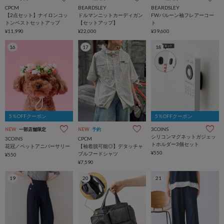
CPCM
BEARDSLEY
BEARDSLEY
【2点セット】ナイロンコッ
ドルマンニットカーディガン
FWバルーン袖フレアーコー
トンベストセットアップ
【セットアップ】
ト
¥11,990
¥22,000
¥39,600
16
17
18
5％OFFクーポン
5％OFFクーポン
3COINS
NEW
一部店舗限定
NEW
予約
シリコンマグネットガジェッ
3COINS
CPCM
トホルダー3個セット
花冠／ペットアニバーサリー
【袖着脱可能◎】デタッチャ
¥550
ブルフードシャツ
¥550
¥7,590
19
20
21