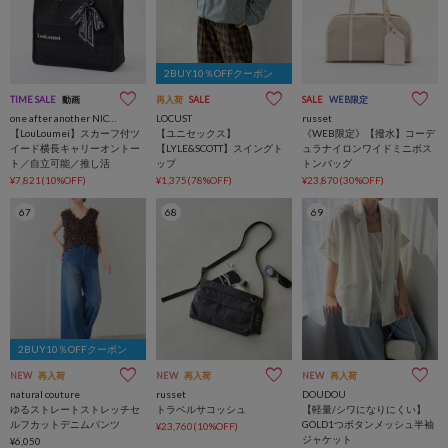
2BUY10％OFFクーポン
TIME SALE
動画
再入荷
SALE
SALE
WEB限定
one after another NICE CLAUP
LOCUST
russet
【LouLoumei】スカーフ付ツ
【ユニセックス】
《WEB限定》【撥水】コーデ
イード横長キャリーオントー
【LYLE&SCOTT】スイングト
ュラナイロンワイドミニボス
ト／自立可能／推し活
ップ
トンバッグ
¥7,821(10%OFF)
¥1,375(78%OFF)
¥23,870(30%OFF)
67
68
69
2BUY10％OFFクーポン
NEW
再入荷
NEW
再入荷
NEW
再入荷
natural couture
russet
DOUDOU
ゆるストレートストレッチセ
トラベルサコッシュ
【軽量/シワになりにくい】
ルフカットデニムパンツ
GOLD1つボタンメッシュ半袖
¥23,760(10%OFF)
ジャケット
¥6,050