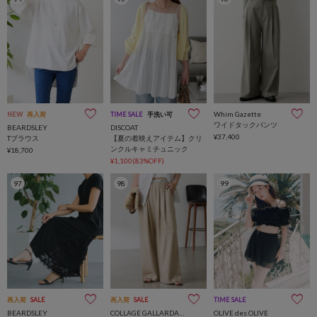
Whim Gazette
NEW
再入荷
TIME SALE
手洗い可
ワイドタックパンツ
BEARDSLEY
DISCOAT
¥37,400
Tブラウス
【夏の着映えアイテム】クリ
ンクルキャミチュニック
¥18,700
¥1,100(83%OFF)
97
98
99
再入荷
SALE
再入荷
SALE
TIME SALE
BEARDSLEY
COLLAGE GALLARDAGALANTE
OLIVE des OLIVE