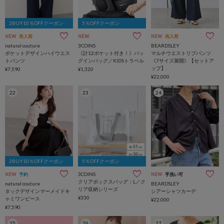
2BUY10％OFFクーポン
5％OFFクーポン
NEW
再入荷
NEW
NEW
再入荷
natural couture
3COINS
BEARDSLEY
ポケットデザインハイウエス
《計12ポケット付き！》バッ
マルチウエストリブパンツ
トパンツ
グインバッグ／KIDSトラベル
《7サイズ展開》【セットア
ップ】
¥7,590
¥1,320
¥22,000
22
23
24
2BUY10％OFFクーポン
5％OFFクーポン
3COINS
NEW
予約
NEW
手洗い可
クリアボックスバッグ：L／ク
natural couture
BEARDSLEY
リア収納シリーズ
タックデザインマーメイドキ
シアーシャツカーデ
¥330
ャミワンピース
¥22,000
¥7,590
25
26
27