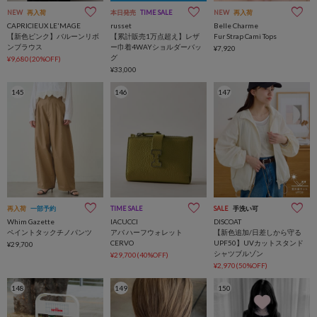
NEW
再入荷
本日発売
TIME SALE
NEW
再入荷
CAPRICIEUX LE'MAGE
russet
Belle Charme
【新色ピンク】バルーンリボ
【累計販売1万点超え】レザ
Fur Strap Cami Tops
ンブラウス
ー巾着4WAYショルダーバッ
¥7,920
グ
¥9,680(20%OFF)
¥33,000
145
146
147
再入荷
一部予約
TIME SALE
SALE
手洗い可
Whim Gazette
IACUCCI
DISCOAT
ペイントタックチノパンツ
アバ ハーフウォレット
【新色追加/日差しから守る
CERVO
UPF50】UVカットスタンド
¥29,700
シャツブルゾン
¥29,700(40%OFF)
¥2,970(50%OFF)
148
149
150