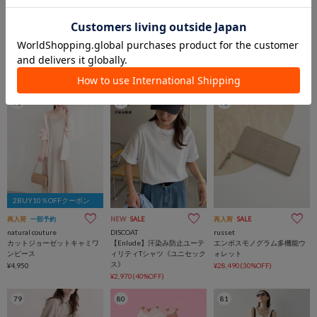
3COINS
NEW
SALE
TIME SALE
一部予約
折りたたみチェア
RIVE DROITE
GALLARDAGALANTE
¥880
【接触冷感・UVカット】
【6/28(日)新色予約開始】
2WAYリブタンクワンピース
【セットアップ対応】夏に最
【全骨格細見え/高身長サイズ
適！ドルマンジャージープル
あり】
オーバー
¥14,850
¥14,850(10%OFF)
76
77
78
2BUY10％OFFクーポン
再入荷
一部予約
NEW
SALE
再入荷
SALE
natural couture
DISCOAT
russet
カットジョーゼットキャミワ
【Enlude】汗染み防止ユーテ
エンボスモノグラム多機能ウ
ンピース
ィリティTシャツ《ユニセック
ォレット
ス》
¥4,950
¥28,490(30%OFF)
¥2,970(40%OFF)
79
80
81