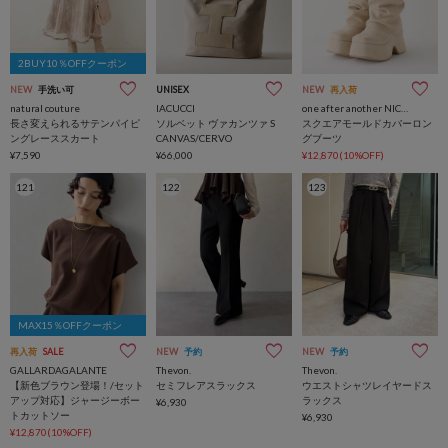
2BUY10％OFFクーポン
NEW
手洗い可
UNISEX
NEW
再入荷
natural couture
IACUCCI
one after another NICE CLAUP
長さ変えられるサテンパイピ
ソルベット ヴァカンツァ S
スクエアモールドカバーロン
ングレーススカート
CANVAS/CERVO
グブーツ
¥7,590
¥66,000
¥12,870(10%OFF)
121
122
123
MAX15％OFFクーポン
再入荷
SALE
NEW
予約
NEW
予約
GALLARDAGALANTE
Thevon.
Thevon.
【新色ブラウン登場！/セット
セミフレアスラックス
ウエストシャツレイヤードス
アップ対応】ジャージーボー
ラックス
¥6,930
トカットソー
¥6,930
¥12,870(10%OFF)