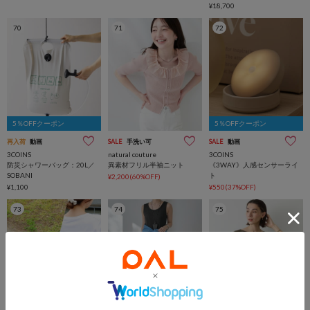
¥18,700
70
71
72
5％OFFクーポン
5％OFFクーポン
再入荷
動画
SALE
手洗い可
SALE
動画
3COINS
natural couture
3COINS
防災シャワーバッグ：20L／
異素材フリル半袖ニット
《3WAY》人感センサーライ
SOBANI
ト
¥2,200(60%OFF)
¥1,100
¥550(37%OFF)
73
74
75
5％OFFクーポン
MAX15％OFFクーポン