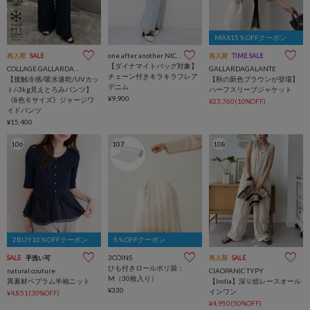
MAX15％OFFクーポン
one after another NICE CLAUP
再入荷
SALE
再入荷
TIME SALE
【ダイナマイトバッグ対象】
COLLAGE GALLARDAGALANTE
GALLARDAGALANTE
チェーン付きキラキラフレア
【接触冷感/吸水速乾/UVカッ
【秋の新色ブラウンが登場】
デニム
ト/-3kg見えとろみパンツ】
ハーフスリーブジャケット
¥9,900
《8色６サイズ》ジャージワ
¥23,760(10%OFF)
イドパンツ
¥15,400
106
107
108
2BUY10％OFFクーポン
5％OFFクーポン
3COINS
SALE
手洗い可
再入荷
SALE
ひも付きロールポリ袋：
natural couture
CIAOPANIC TYPY
M（30枚入り）
異素材ペプラム半袖ニット
【India】深Ｕ総レースオール
¥330
インワン
¥4,851(30%OFF)
¥4,950(50%OFF)