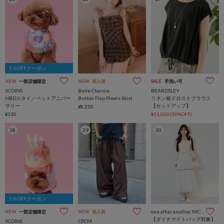
5％OFFクーポン
NEW
一部店舗限定
NEW
再入荷
SALE
手洗い可
3COINS
Belle Charme
BEARDSLEY
HBDスタイ／ペットアニバー
Button Flap Pleats Skirt
リネン裾ドロストブラウス
サリー
【セットアップ】
¥8,250
¥330
¥11,000(50%OFF)
28
29
30
5％OFFクーポン
one after another NICE CLAUP
NEW
一部店舗限定
NEW
再入荷
【ダイナマイトバッグ対象】
3COINS
CPCM