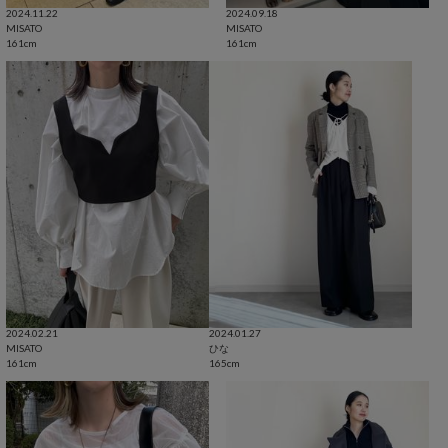
2024.11.22
2024.09.18
MISATO
MISATO
161cm
161cm
2024.02.21
2024.01.27
MISATO
ひな
161cm
165cm