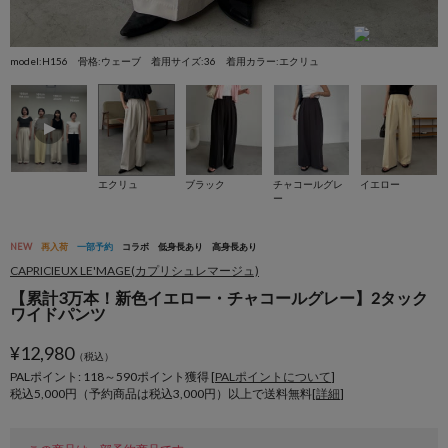
model:H156 骨格:ウェーブ 着用サイズ:36 着用カラー:エクリュ
m
エクリュ
ブラック
チャコールグレ
イエロー
ー
NEW
再入荷
一部予約
コラボ
低身長あり
高身長あり
CAPRICIEUX LE'MAGE(カプリシュレマージュ)
【累計3万本！新色イエロー・チャコールグレー】2タック
ワイドパンツ
¥
12,980
（税込）
PALポイント: 118
～
590
ポイント獲得 [
PALポイントについて
]
税込5,000円（予約商品は税込3,000円）以上で送料無料[
詳細
]