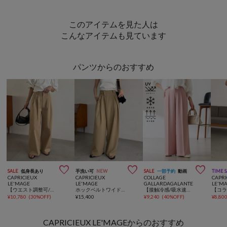
このアイテムを見た人は
こんなアイテムも見ています
パンツからのおすすめ



SALE
低身長あり
手洗い可
NEW
SALE
一部予約
動画
TIME 
CAPRICIEUX
CAPRICIEUX
COLLAGE
CAPRI
LE'MAGE
LE'MAGE
GALLARDAGALANTE
LE'M
【ウエスト調整可/低身長サイズあり】2タックチノパン
ホックベルトワイドパンツ
【接触冷感/吸水速乾/UVカット/-3kg見えとろみパンツ】《8色６サイズ》ジャージワイドパンツ
¥
10,780
(
30%OFF
)
¥
15,400
¥
9,240
(
40%OFF
)
¥
8,80
CAPRICIEUX LE'MAGEからのおすすめ