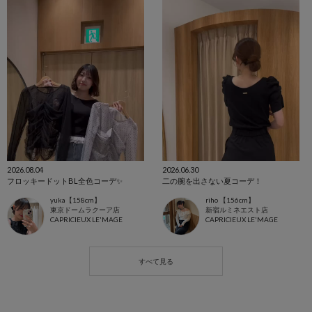
2026.08.04
2026.06.30
フロッキードットBL全色コーデ✨️
二の腕を出さない夏コーデ！
yuka【158cm】
riho 【156cm】
東京ドームラクーア店
新宿ルミネエスト店
CAPRICIEUX LE'MAGE
CAPRICIEUX LE'MAGE