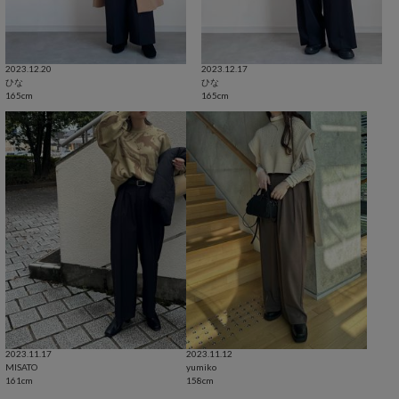
2023.12.20
2023.12.17
ひな
ひな
165cm
165cm
2023.11.17
2023.11.12
MISATO
yumiko
161cm
158cm