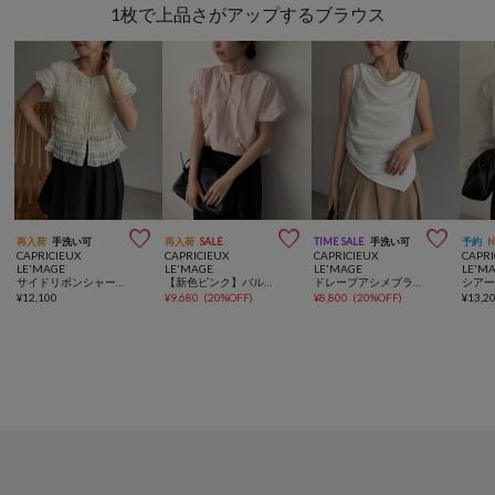
1枚で上品さがアップするブラウス



再入荷
手洗い可
再入荷
SALE
TIME SALE
手洗い可
予約
CAPRICIEUX
CAPRICIEUX
CAPRICIEUX
CAPRI
LE'MAGE
LE'MAGE
LE'MAGE
LE'M
サイドリボンシャーリングブラウス
【新色ピンク】バルーンリボンブラウス
ドレープアシメブラウス
¥
12,100
¥
9,680
(
20%OFF
)
¥
8,800
(
20%OFF
)
¥
13,2