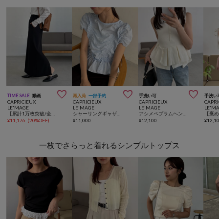



TIME SALE
動画
再入荷
一部予約
手洗い可
手洗い
CAPRICIEUX
CAPRICIEUX
CAPRICIEUX
CAPRI
LE'MAGE
LE'MAGE
LE'MAGE
LE'M
【累計1万枚突破/全骨格◎/低身長サイズ】マキシIラインスカート
シャーリングギャザーブラウス
アシメペプラムヘンリーニット
¥
11,176
(
20%OFF
)
¥
11,000
¥
12,100
¥
12,1
一枚でさらっと着れるシンプルトップス