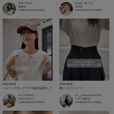
MAI /153cm
yuppy（ゆっぴ）
船橋店
金沢店
CAPRICIEUX LE'MAGE
CAPRICIEUX LE'MAGE
2026.06.09
2026.08.05
バルーンリボンブラウス解説&着回し♡
夏ピッタリパンツ！
airi【158cm】
ari___yamamoto/150cm
Online Store
ピオレ姫路店
CAPRICIEUX LE'MAGE
CAPRICIEUX LE'MAGE