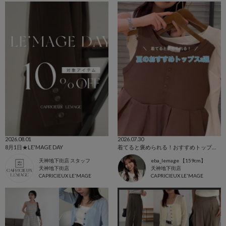
2026.08.01
2026.07.30
8月1日★LE'MAGE DAY
着てると褒められる！おすすめトップス3選🤍
天神地下街店 スタッフ
eba_lemage 【159cm】
天神地下街店
天神地下街店
CAPRICIEUX LE'MAGE
CAPRICIEUX LE'MAGE