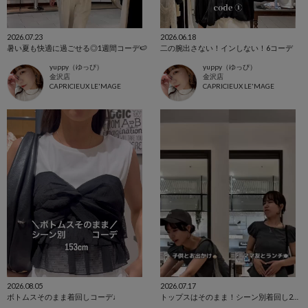
2026.07.23
2026.06.18
暑い夏も快適に過ごせる◎1週間コーデ🍉
二の腕出さない！インしない！6コーデ
yuppy（ゆっぴ）
yuppy（ゆっぴ）
金沢店
金沢店
CAPRICIEUX LE'MAGE
CAPRICIEUX LE'MAGE
2026.08.05
2026.07.17
ボトムスそのまま着回しコーデ♩
トップスはそのまま！シーン別着回し2コーデ⭐︎