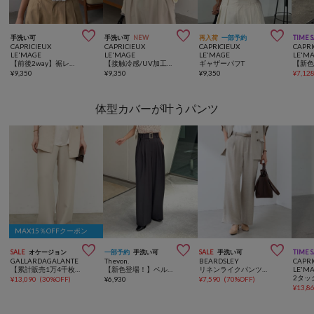



手洗い可
手洗い可
NEW
再入荷
一部予約
TIME 
CAPRICIEUX
CAPRICIEUX
CAPRICIEUX
CAPRI
LE'MAGE
LE'MAGE
LE'MAGE
LE'M
【前後2way】裾レースミニ袖T
【接触冷感/UV加工】チュールトリミングカーディガン
ギャザーパフT
¥
9,350
¥
9,350
¥
9,350
¥
7,12
体型カバーが叶うパンツ
MAX15％OFFクーポン



SALE
オケージョン
一部予約
手洗い可
SALE
手洗い可
TIME 
GALLARDAGALANTE
Thevon.
BEARDSLEY
CAPRI
【累計販売1万4千枚超！】【美脚パンツ】ワイドドロストパンツ
【新色登場！】ベルト付きタックワイドスラックス
リネンライクパンツ《セットアップ・LIVETART》
LE'M
¥
13,090
(
30%OFF
)
¥
6,930
¥
7,590
(
70%OFF
)
¥
13,8