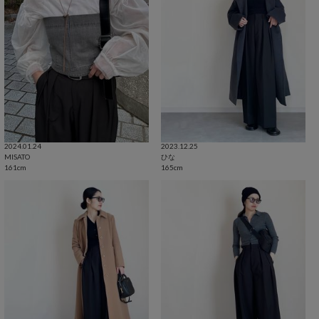
2024.01.24
2023.12.25
MISATO
ひな
161cm
165cm