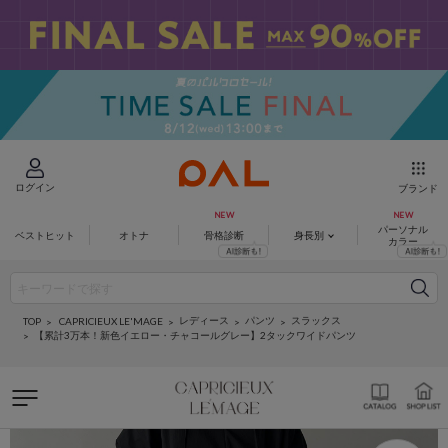
ログイン
ブランド
パーソナル
ベストヒット
オトナ
骨格診断
身長別
カラー
レディース
パンツ
スラックス
CAPRICIEUX LE'MAGE
TOP
【累計3万本！新色イエロー・チャコールグレー】2タックワイドパンツ