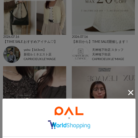
2026.07.16
2026.07.16
【TIME SALE おすすめアイテム♡】
【本日から】TIME SALE開催します！
yabu【163cm】
天神地下街店 スタッフ
新宿ルミネエスト店
天神地下街店
CAPRICIEUX LE'MAGE
CAPRICIEUX LE'MAGE