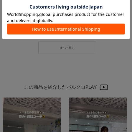
2026.07.07
2026.06.30
【骨スト着用】大人可愛いドットアイテム紹介♡
夏の1週間コーデ♡
yayoi【158cm】
ikeda / 164cm
Online Store
船橋店
CAPRICIEUX LE'MAGE
CAPRICIEUX LE'MAGE
この商品を紹介したパルクロPLAY