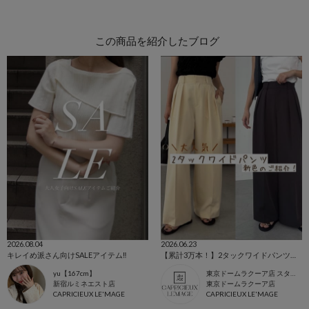
この商品を紹介したブログ
2026.08.04
2026.06.23
キレイめ派さん向けSALEアイテム‼︎
【累計3万本！】2タックワイドパンツ新色のご紹介♡
yu【167cm】
東京ドームラクーア店 スタッフ
新宿ルミネエスト店
東京ドームラクーア店
CAPRICIEUX LE'MAGE
CAPRICIEUX LE'MAGE