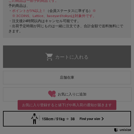
この商品は一部予約商品です。
予約商品は、
・
ポイントが5%以上！
（会員ステータスに準ずる）
※
※ 3COINS、Lattice、baseyard tokyoは対象外です。
・注文後24時間以内はキャンセル可能です。
・出荷予定時期が同じものは一緒に注文でき、合計金額で送料無料にで
きます。
店舗在庫
お気に入りに追加
お気に入り登録すると値下げや再入荷の通知が届きます
158cm / 51kg
38
Find your size