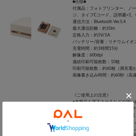
■仕様■
付属品：フォトプリンター、ノー
ジ、タイプCコード、説明書×1、
通信方法：Bluetooth Ver.5.4
最大通信距離：約10m
定格入力：約5V/1A
バッテリー/容量：リチウムイオンバ
充電時間：約1時間15分
解像度：600dpi
連続印刷可能枚数：10枚
印刷可能枚数：約60枚（満充電
画像書き込み時間：約60秒（高速
《ご使用上の注意》
●本製品を落下させるなどの強い
衝撃で本製品の内部や電池パッ
ます。必ず使用を中止し、正し
●ご使用前に同梱の取扱説明書を
●クレジットカードやICカード
けたり、スマートフォンと本製