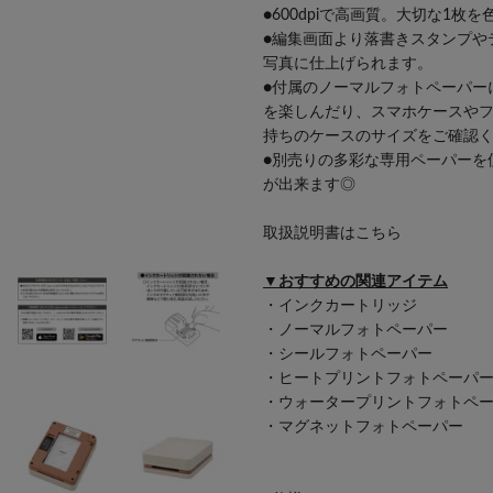
●600dpiで高画質。大切な1
●編集画面より落書きスタンプや
写真に仕上げられます。
●付属のノーマルフォトペーパー
を楽しんだり、スマホケースや
持ちのケースのサイズをご確認
●別売りの多彩な専用ペーパーを
が出来ます◎
取扱説明書はこちら
▼おすすめの関連アイテム
・
インクカートリッジ
・
ノーマルフォトペーパー
・
シールフォトペーパー
・
ヒートプリントフォトペーパ
・
ウォータープリントフォトペ
・
マグネットフォトペーパー