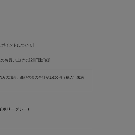
ALポイントについて
]
上のお買い上げで220円)[
詳細
]
e商品のみの場合、商品代金の合計が1,650円（税込）未満
イボリーグレー)