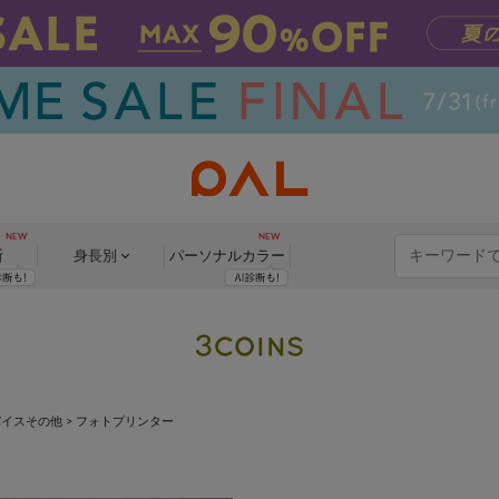
断
身長別
パーソナル
カラー
バイスその他
>
フォトプリンター