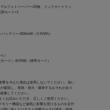
マルフォトペーパー×20枚、インクカートリッ
QRカード×1
ッテリー/800mAh（5.92Wh）
から）
モード）/約90秒（標準モード）
衝撃を与えた場合は使用しないでください。強い
クが破損し、発熱・発火・爆発するおそれがあり
く破棄してください。
よくお読みいただき、正しくご使用ください。
、メモリー機器など磁気に影響を受けるものを近付
品の間に挟んだりすると内臓データが減失・破損