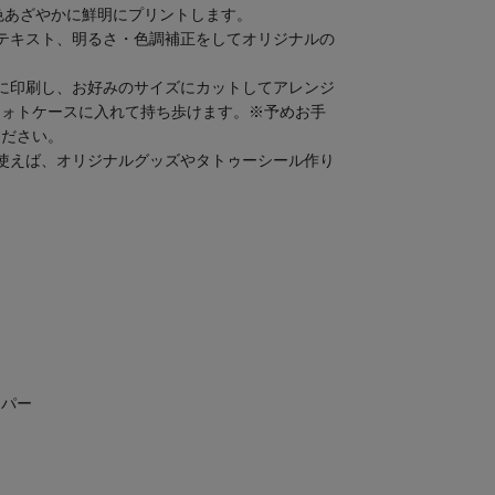
枚を色あざやかに鮮明にプリントします。
テキスト、明るさ・色調補正をしてオリジナルの
に印刷し、お好みのサイズにカットしてアレンジ
フォトケースに入れて持ち歩けます。※予めお手
ください。
使えば、オリジナルグッズやタトゥーシール作り
ー
ーパー