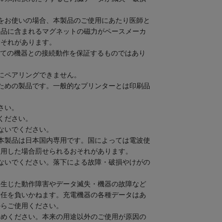
をお使いの場合、本製品のご使用にあたり医師と
製品に含まれるマグネットの磁力がペースメーカ
おそれがあります。
のすべての機器との接続動作を保証するものではあり
にペアリングできません。
ための製品です。一般的なプリンターとは印刷品
さい。
ください。
ないでください。
本製品は日本国内専用です。国によっては電波使
使用した場合罰せられるおそれがあります。
ないでください。落下による故障・破損やけがの
て生じた動作障害やデータ滅失・機器の故障など
責任を負いかねます。充電機器の各種データはあ
からご使用ください。
やめください。本来の用途以外のご使用が原因の