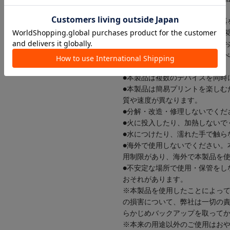
するおそれがあります。
●ペースメーカーなどの医療機器
あらかじめご相談ください。本
ーや医療機器に悪影響を及ぼす
●本製品は、Bluetooth対応
ません。
●本製品は複数のデバイスを同時
●本製品は簡易プリントを楽しむ
質や速度が異なります。
●分解・改造・修理しないでくだ
●火に投入したり、加熱しないで
●水につけたり、濡れた手で触ら
●海外で使用しないでください。
用制限があり、海外で本製品を
●不安定な場所で使用・保管をし
おそれがあります。
※本製品を使用したことによっ
の損害について、弊社は一切の
らかじめバックアップを取って
※本来の用途以外のご使用はお