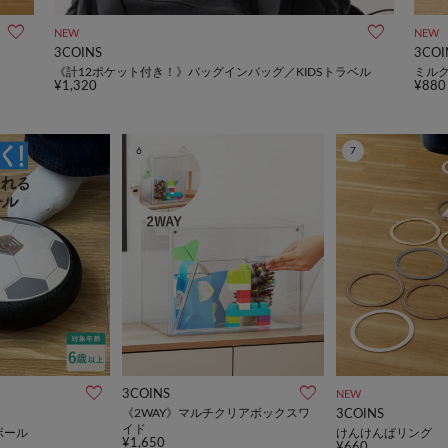
NEW
NEW
3COINS
3COI
《計12ポケット付き！》バッグインバッグ／KIDSトラベル
ミルク
¥1,320
¥880
6
7
3COINS
NEW
《2WAY》マルチクリアボックスワ
3COINS
イド
ボール
けんけんぱリング
¥1,650
¥660