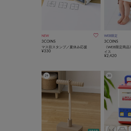
NEW
WEB限定
3COINS
3COINS
マス目スタンプ／夏休み応援
《WEB限定商品
¥330
イス
¥2,420
29
30