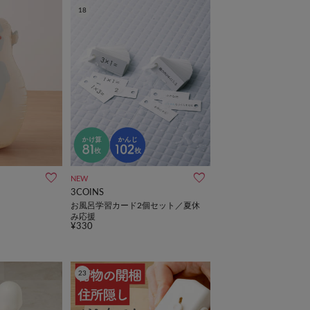
18
NEW
3COINS
お風呂学習カード2個セット／夏休
み応援
¥330
23