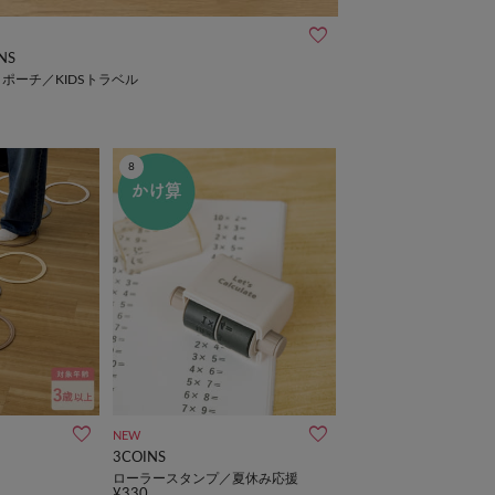
NS
ポーチ／KIDSトラベル
8
NEW
3COINS
ローラースタンプ／夏休み応援
¥330