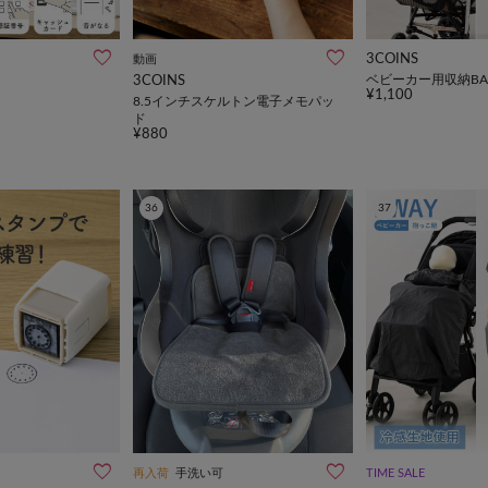
3COINS
動画
ベビーカー用収納BA
3COINS
¥1,100
8.5インチスケルトン電子メモパッ
ド
¥880
36
37
再入荷
手洗い可
TIME SALE