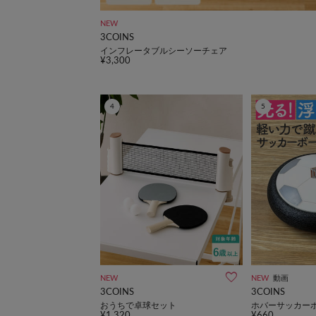
NEW
3COINS
インフレータブルシーソーチェア
¥3,300
4
5
NEW
NEW
動画
3COINS
3COINS
おうちで卓球セット
ホバーサッカー
¥1,320
¥660