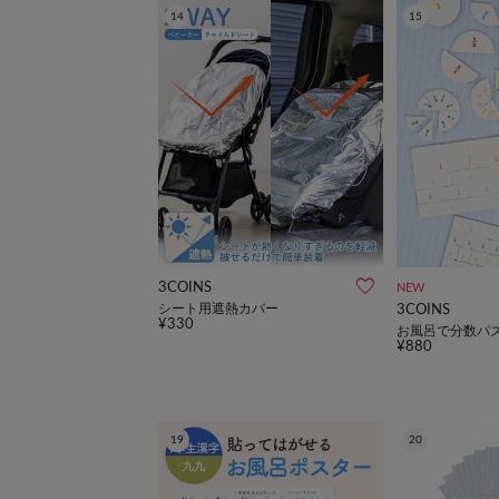
14
15
3COINS
NEW
シート用遮熱カバー
3COINS
¥330
お風呂で分数パ
¥880
19
20