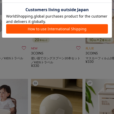
NEW
再入荷
3COINS
3COINS
／KIDSトラベル
使い捨てロングスプーン20本セット
マスカーフィルム2巻
¥330
／KIDSトラベル
¥330
26
27