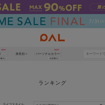
断
身長別
パーソナル
カラー
ライフスタイル