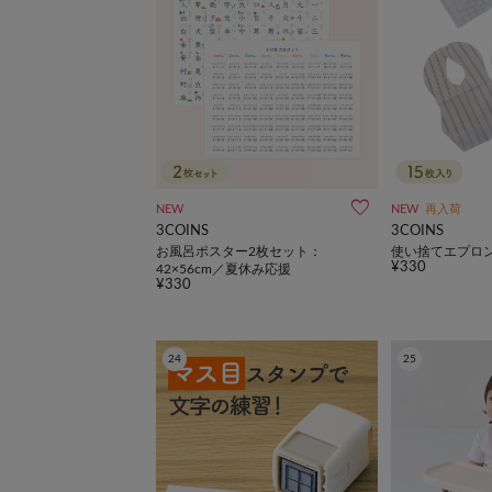
NEW
NEW
再入荷
3COINS
3COINS
お風呂ポスター2枚セット：
使い捨てエプロン
¥330
42×56cm／夏休み応援
¥330
24
25