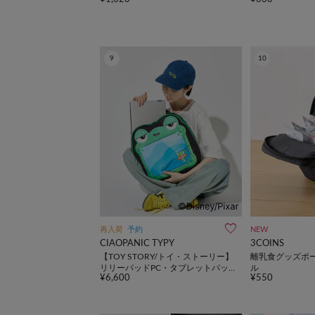
9
10
再入荷
予約
NEW
CIAOPANIC TYPY
3COINS
【TOY STORY/トイ・ストーリー】
離乳食グッズポー
リリーパッドPC・タブレットバッ
ル
¥6,600
¥550
グ