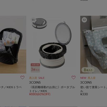
11
12
再入荷
SALE
NEW
再入荷
3COINS
3COINS
チ／KIDSトラベ
《長距離移動のお供に》ポータブル
使い捨て便座シート／
トイレ／KIDS
ル
¥880(60%OFF)
¥330