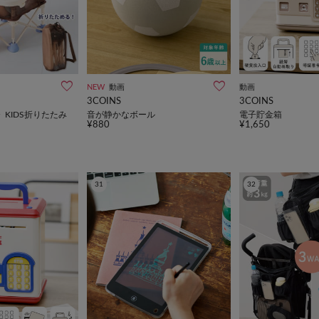
NEW
動画
動画
3COINS
3COINS
》KIDS折りたたみ
音が静かなボール
電子貯金箱
¥880
¥1,650
31
32