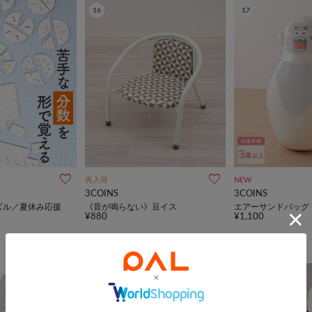
16
17
再入荷
NEW
3COINS
3COINS
ズル／夏休み応援
《音が鳴らない》豆イス
エアーサンドバッグ
¥880
¥1,100
21
22