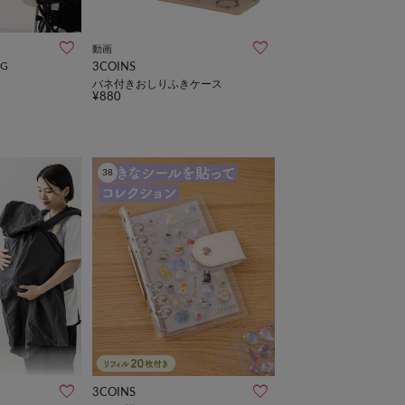
動画
G
3COINS
バネ付きおしりふきケース
¥880
38
3COINS