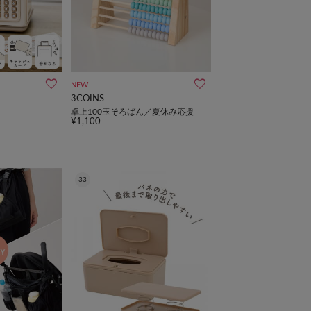
NEW
3COINS
卓上100玉そろばん／夏休み応援
¥1,100
33