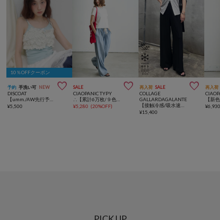
10％OFFクーポン



予約
手洗い可
NEW
SALE
再入荷
SALE
再入荷
DISCOAT
CIAOPANIC TYPY
COLLAGE
CIAOP
【umm./AW先行予約】起毛レース花柄キャミビスチエ
∴【累計6万枚/９色5サイズ展開】スタイルアップ柔らかワイドイージーパンツ
GALLARDAGALANTE
【接触冷感/吸水速乾/UVカット/-3kg見えとろみパンツ】《8色６サイズ》ジャージワイドパンツ
¥
5,500
¥
5,280
(
20%OFF
)
¥
6,93
¥
15,400
PICK UP