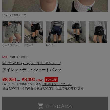
165cm/骨格ウェーブ
1
サックスブルー
ブラック
ネイビー
SALE
手洗い可
在庫なし
WHO’S WHO gallery(フーズフーギャラリー)
アイレットデニムショートパンツ
¥
8,250
→
¥
3,300
60％OFF
（税込）
PALポイント:
30
ポイント獲得 [
PALポイントについて
]
税込5,000円（予約商品は税込3,000円）以上で送料無料[
詳細
]