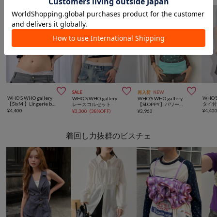



SALE
再入荷
NEW
WHO’S WHO gallery
WHO’S
WHO’S WHO gallery
WHO’S WHO gallery
【SixM 】Lingerie bra
タイ
レースコルセット
【SLOPPY】パワーメッシュシアートップス（無地/ドット）
¥
4,400
¥
4,40
¥
3,300
(
38%OFF
)
¥
3,960
着回し力抜群のビスチェ