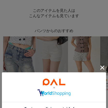
このアイテムを見た人は
こんなアイテムも見ています
パンツからのおすすめ



一部予約
動画
予約
NEW
SALE
再入荷
WHO’S WHO gallery
Chico
WHO’S WHO gallery
w clos
スタースタッズフレアデニム
【セットアップ対応】ノルディック柄ニットショートパンツ
ドットスウェットショーツ
¥
11,880
¥
7,260
¥
3,300
(
50%OFF
)
¥
7,52
WHO’S WHO galleryからのおすすめ