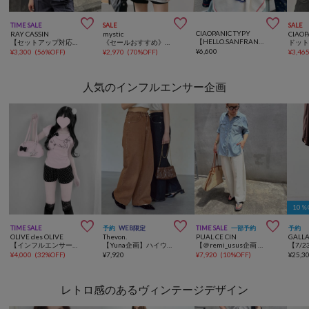



TIME SALE
SALE
SALE
CIAOPANIC TYPY
RAY CASSIN
mystic
CIAOP
【HELLO.SANFRANCISCO/ハローサンフランシスコ】ドット柄フリルビスチェ
【セットアップ対応】金釦ビスチェ / ベスト
《セールおすすめ》【ビスチェとSET販売】シアーシャツビスチェSET
¥
6,600
¥
3,300
(
56%OFF
)
¥
2,970
(
70%OFF
)
¥
3,46
人気のインフルエンサー企画
10



TIME SALE
予約
WEB限定
TIME SALE
一部予約
予約
OLIVE des OLIVE
Thevon.
PUAL CE CIN
GALL
【インフルエンサー企画】miko necklace tee
【Yuna企画】ハイウエストストレートデニムパンツ
【＠remi_usus企画 / 接触冷感+抗菌】カーブシルエットカットソーパンツ
¥
4,000
(
32%OFF
)
¥
7,920
¥
7,920
(
10%OFF
)
¥
25,3
レトロ感のあるヴィンテージデザイン