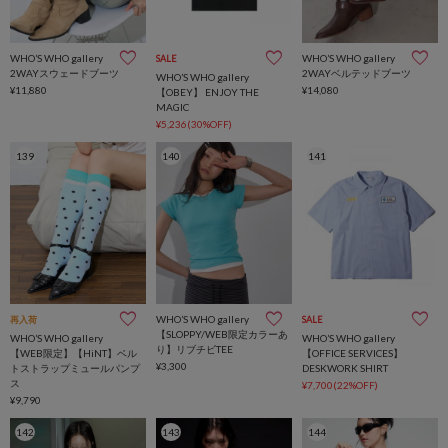
WHO’S WHO gallery
WHO’S WHO gallery
SALE
2WAYスウェードブーツ
2WAYベルテッドブーツ
WHO’S WHO gallery
¥11,880
¥14,080
【OBEY】 ENJOY THE
MAGIC
¥5,236(30%OFF)
139
140
141
WHO’S WHO gallery
再入荷
SALE
【SLOPPY/WEB限定カラーあ
WHO’S WHO gallery
WHO’S WHO gallery
り】リブチビTEE
【WEB限定】【HiNT】ベル
【OFFICE SERVICES】
¥3,300
トストラップミュールパンプ
DESKWORK SHIRT
ス
¥7,700(22%OFF)
¥9,790
142
143
144