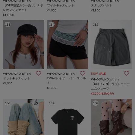
WHO’S WHO gallery
WHO’S WHO gallery
WHO’S WHO gallery
【WEB限定カラーあり】ナポ
ツイルキャスケット
スタッズベルト
レオンジャケット
¥4,950
¥3,850
¥14,300
133
134
135
WHO’S WHO gallery
WHO’S WHO gallery
NEW
SALE
ドットキャスケット
2WAYレイヤードレースベル
WHO’S WHO gallery
ト
¥4,950
【KOOKY'N】 ダブルニーデ
¥3,300
ニムショーツ
¥2,200(82%OFF)
136
137
138