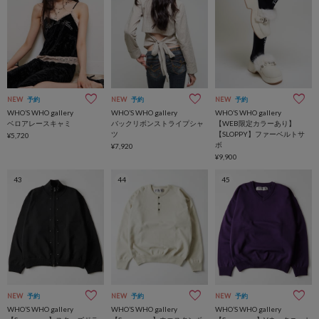
NEW
予約
NEW
予約
NEW
予約
WHO’S WHO gallery
WHO’S WHO gallery
WHO’S WHO gallery
ベロアレースキャミ
バックリボンストライプシャ
【WEB限定カラーあり】
ツ
【SLOPPY】ファーベルトサ
¥5,720
ボ
¥7,920
¥9,900
43
44
45
NEW
予約
NEW
予約
NEW
予約
WHO’S WHO gallery
WHO’S WHO gallery
WHO’S WHO gallery