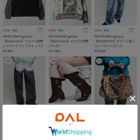
NEW
予約
NEW
予約
NEW
予約
WHO’S WHO gallery
WHO’S WHO gallery
WHO’S WHO gallery
【Sourcream】マルクス紙幣
【Sourcream】マルクス紙幣
【BLESSYOU】ダメージ風ト
レイヤードワッフルトップス
パーカー
ロンプルイユデニム
¥9,900
¥15,400
¥19,800
73
74
75
NEW
再入荷
NEW
予約
NEW
予約
WHO’S WHO gallery
WHO’S WHO gallery
WHO’S WHO gallery
【BLESSYOU】デニムレイヤ
【SLOPPY】ボアカフロング
【WEB限定】ファーショルダ
ード風トロンプルイユスラッ
ブーツ
ーバッグ
クス
¥14,300
¥7,150
¥16,500