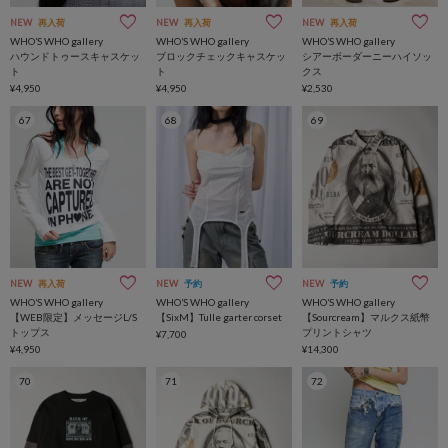
NEW
再入荷
NEW
再入荷
NEW
再入荷
WHO’S WHO gallery
WHO’S WHO gallery
WHO’S WHO gallery
ハウンドトゥースキャスケッ
ブロックチェックキャスケッ
シアーボーダーニーハイソッ
ト
ト
クス
¥4,950
¥4,950
¥2,530
67
68
69
NEW
再入荷
NEW
予約
NEW
予約
WHO’S WHO gallery
WHO’S WHO gallery
WHO’S WHO gallery
【WEB限定】メッセージL/S
【SixM】Tulle garter corset
【Sourcream】マルクス紙幣
トップス
プリントシャツ
¥7,700
¥4,950
¥14,300
70
71
72