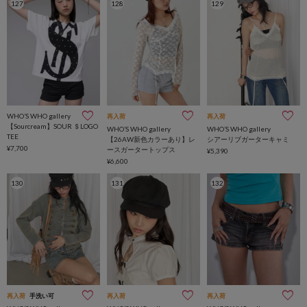
127
128
129
WHO’S WHO gallery
再入荷
再入荷
【Sourcream】SOUR ＄LOGO
WHO’S WHO gallery
WHO’S WHO gallery
TEE
【26AW新色カラーあり】レ
シアーリブガーターキャミ
¥7,700
ースガータートップス
¥5,390
¥6,600
130
131
132
再入荷
手洗い可
再入荷
再入荷