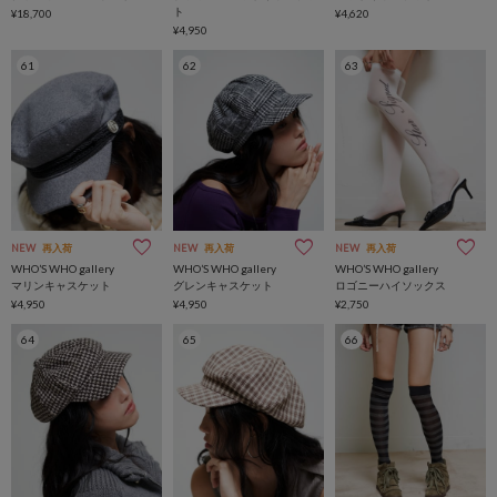
ト
¥18,700
¥4,620
¥4,950
61
62
63
NEW
再入荷
NEW
再入荷
NEW
再入荷
WHO’S WHO gallery
WHO’S WHO gallery
WHO’S WHO gallery
マリンキャスケット
グレンキャスケット
ロゴニーハイソックス
¥4,950
¥4,950
¥2,750
64
65
66