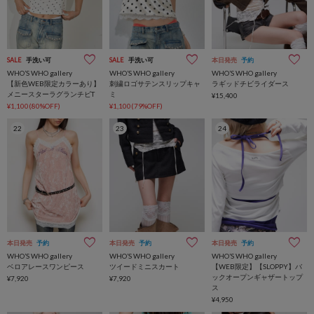
SALE
手洗い可
SALE
手洗い可
本日発売
予約
WHO’S WHO gallery
WHO’S WHO gallery
WHO’S WHO gallery
【新色WEB限定カラーあり】
刺繍ロゴサテンスリップキャ
ラギッドチビライダース
メニースターラグランチビT
ミ
¥15,400
¥1,100(80%OFF)
¥1,100(79%OFF)
22
23
24
本日発売
予約
本日発売
予約
本日発売
予約
WHO’S WHO gallery
WHO’S WHO gallery
WHO’S WHO gallery
ベロアレースワンピース
ツイードミニスカート
【WEB限定】【SLOPPY】バ
ックオープンギャザートップ
¥7,920
¥7,920
ス
¥4,950