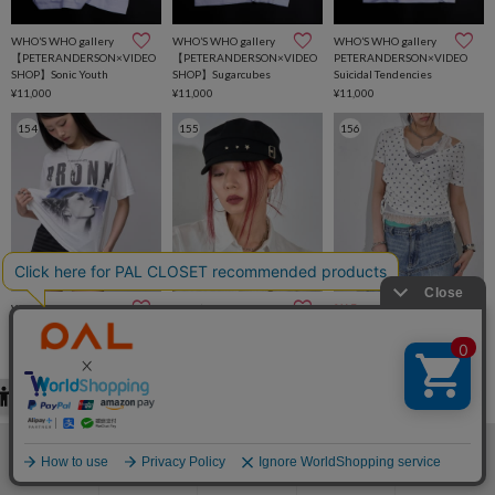
WHO’S WHO gallery
WHO’S WHO gallery
WHO’S WHO gallery
【PETERANDERSON×VIDEO
【PETERANDERSON×VIDEO
PETERANDERSON×VIDEO
SHOP】Sonic Youth
SHOP】Sugarcubes
Suicidal Tendencies
¥11,000
¥11,000
¥11,000
154
155
156
WHO’S WHO gallery
WHO’S WHO gallery
SALE
【KOOKY'N】 BRONX フォト
スターベルトキャスケット
WHO’S WHO gallery
TEE ＊UNISEX
¥4,950
リブカシュクールフレンチフ
¥6,490
ーディ（無地/ボーダー/スタ
ー）
¥1,100(81%OFF)
157
158
159
検索
お気に入り
閲覧履歴
カート
メニュー