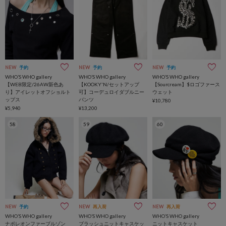
NEW
予約
NEW
予約
NEW
予約
WHO’S WHO gallery
WHO’S WHO gallery
WHO’S WHO gallery
【WEB限定/26AW新色あ
【KOOKY'N/セットアップ
【Sourcream】$ロゴファース
り】アイレットオフショルト
可】コーデュロイダブルニー
ウェット
ップス
パンツ
¥10,780
¥5,940
¥13,200
58
59
60
NEW
予約
NEW
再入荷
NEW
再入荷
WHO’S WHO gallery
WHO’S WHO gallery
WHO’S WHO gallery
ナポレオンファーブルゾン
ブラッシュニットキャスケッ
ニットキャスケット