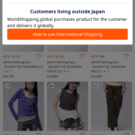
76
77
78
NEW
再入荷
NEW
再入荷
NEW
予約
WHO’S WHO gallery
WHO’S WHO gallery
WHO’S WHO gallery
【KOOKY'N】SCORPION L/S
【KOOKY'N】SCORPION
【KOOKY'N】SCORPION
シャツ
CHECK LSシャツ
DOT LSシャツ
¥10,780
¥11,880
¥11,880
79
80
81