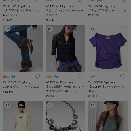
NEW
再入荷
NEW
NEW
予約
WHO’S WHO gallery
WHO’S WHO gallery
WHO’S WHO gallery
【SLOPPY】 ヘンリーネック
リブナポレオンショートノー
スタッズフレアカーゴパンツ
L/Sトップス
スリーブ
¥12,100
¥4,620
¥5,940
82
83
84
NEW
予約
NEW
予約
NEW
WHO’S WHO gallery
WHO’S WHO gallery
WHO’S WHO gallery
2wayラギッドファーデニム
【WEB限定】ナポレオンレー
【SLOPPY 】バックオープン
ススタンド7分袖シャツ
ギャザーTEE
¥12,100
¥9,350
¥4,400
85
86
87