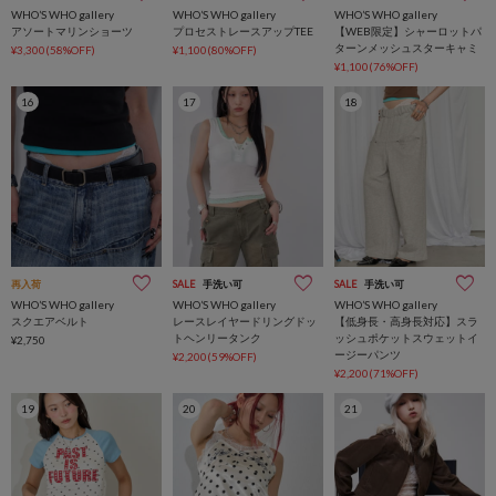
WHO’S WHO gallery
WHO’S WHO gallery
WHO’S WHO gallery
アソートマリンショーツ
プロセストレースアップTEE
【WEB限定】シャーロットパ
ターンメッシュスターキャミ
¥3,300(58%OFF)
¥1,100(80%OFF)
¥1,100(76%OFF)
16
17
18
再入荷
SALE
手洗い可
SALE
手洗い可
WHO’S WHO gallery
WHO’S WHO gallery
WHO’S WHO gallery
スクエアベルト
レースレイヤードリングドッ
【低身長・高身長対応】スラ
トヘンリータンク
ッシュポケットスウェットイ
¥2,750
ージーパンツ
¥2,200(59%OFF)
¥2,200(71%OFF)
19
20
21