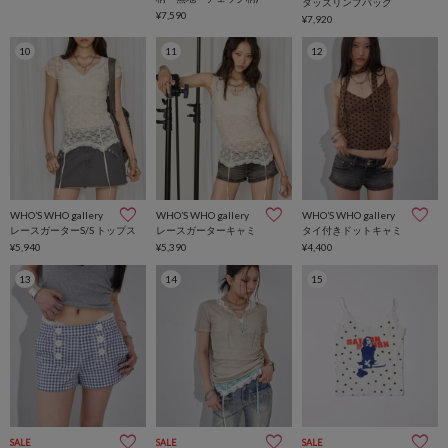
タッズリンプバッグ
¥7,590
¥7,920
10
11
12
WHO’S WHO gallery
WHO’S WHO gallery
WHO’S WHO gallery
レースガーターS/S トップス
レースガーターキャミ
タイ付きドットキャミ
¥5,940
¥5,390
¥4,400
13
14
15
SALE
SALE
SALE