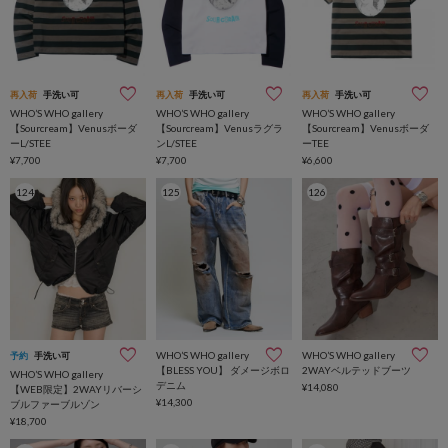
再入荷
手洗い可
再入荷
手洗い可
再入荷
手洗い可
WHO’S WHO gallery
WHO’S WHO gallery
WHO’S WHO gallery
【Sourcream】Venusボーダ
【Sourcream】Venusラグラ
【Sourcream】Venusボーダ
ーL/STEE
ンL/STEE
ーTEE
¥7,700
¥7,700
¥6,600
124
125
126
WHO’S WHO gallery
WHO’S WHO gallery
予約
手洗い可
【BLESS YOU】 ダメージボロ
2WAYベルテッドブーツ
WHO’S WHO gallery
デニム
¥14,080
【WEB限定】2WAYリバーシ
¥14,300
ブルファーブルゾン
¥18,700