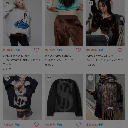
25
26
27
本日発売
予約
本日発売
予約
本日発売
予約
WHO’S WHO gallery
WHO’S WHO gallery
WHO’S WHO gallery
【Sourcream】girlジャガード
ベロアインクドパンツ
ベロアインクドチビパーカー
ニット
¥8,800
¥8,800
¥10,780
28
29
30
本日発売
予約
本日発売
予約
本日発売
予約