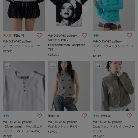
WHO’S WHO gallery
再入荷
手洗い可
予約
VIDEO SHOP ×
WHO’S WHO gallery
WHO’S WHO gallery
PeterAnderson Facephoto
ノーブルバルーンショーツ
シアーリブＷボタンL/Sフーデ
TEE
ィ
¥7,590
¥13,200
¥6,490
109
110
111
予約
手洗い可
予約
手洗い可
WHO’S WHO gallery
WHO’S WHO gallery
WHO’S WHO gallery
【Sourcream】パール針ぬき
Wボタントレンチジレ
2wayスタンドミリタリージャ
ヘンリーL/S TEE[2026AW]
ケット
¥9,900
¥7,590
¥15,400