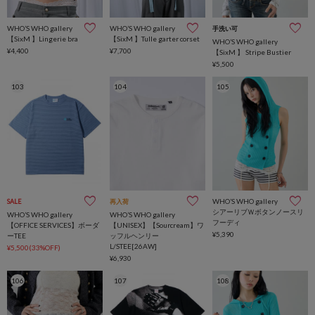
WHO’S WHO gallery
WHO’S WHO gallery
手洗い可
【SixM 】Lingerie bra
【SixM 】Tulle garter corset
WHO’S WHO gallery
¥4,400
¥7,700
【SixM 】 Stripe Bustier
¥5,500
103
104
105
WHO’S WHO gallery
SALE
再入荷
シアーリブＷボタンノースリ
WHO’S WHO gallery
WHO’S WHO gallery
フーディ
【OFFICE SERVICES】ボーダ
【UNISEX】【Sourcream】ワ
¥5,390
ーTEE
ッフルヘンリー
L/STEE[26AW]
¥5,500(33%OFF)
¥6,930
106
107
108