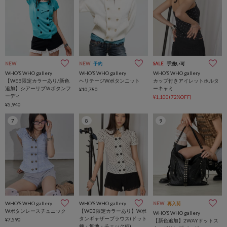
NEW
NEW
予約
SALE
手洗い可
WHO’S WHO gallery
WHO’S WHO gallery
WHO’S WHO gallery
【WEB限定カラーあり/新色
ヘリテージWボタンニット
カップ付きアイレットホルタ
追加】シアーリブＷボタンフ
ーキャミ
¥10,780
ーディ
¥1,100(72%OFF)
¥5,940
7
8
9
WHO’S WHO gallery
WHO’S WHO gallery
NEW
再入荷
Wボタンレースチュニック
【WEB限定カラーあり】Wボ
WHO’S WHO gallery
タンギャザーブラウス(ドット
¥7,590
【新色追加】2WAYドットス
柄・無地・チェック柄)