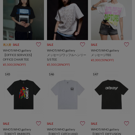
再入荷
SALE
SALE
SALE
WHO’S WHO gallery
WHO’S WHO gallery
WHO’S WHO gallery
【OFFICE SERVICES】
メッセージワッフルヘンリー
メッセージTEE
OFFICE CHAIR TEE
S/S TEE
¥3,300(50%OFF)
¥5,500(30%OFF)
¥5,500(28%OFF)
145
146
147
SALE
SALE
SALE
WHO’S WHO gallery
WHO’S WHO gallery
WHO’S WHO gallery
【OBEY】PARROTS
【OBEY】CATCH AND
【OBEY】DIFFUSION