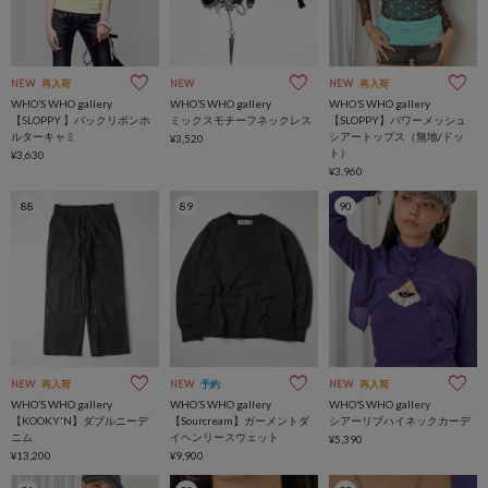
NEW
再入荷
NEW
NEW
再入荷
WHO’S WHO gallery
WHO’S WHO gallery
WHO’S WHO gallery
【SLOPPY 】バックリボンホ
ミックスモチーフネックレス
【SLOPPY】パワーメッシュ
ルターキャミ
シアートップス（無地/ドッ
¥3,520
ト）
¥3,630
¥3,960
88
89
90
NEW
再入荷
NEW
予約
NEW
再入荷
WHO’S WHO gallery
WHO’S WHO gallery
WHO’S WHO gallery
【KOOKY'N】ダブルニーデ
【Sourcream】ガーメントダ
シアーリブハイネックカーデ
ニム
イヘンリースウェット
¥5,390
¥13,200
¥9,900