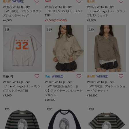
再入荷
WEB限定
SALE
再入荷
WHO’S WHO gallery
WHO’S WHO gallery
WHO’S WHO gallery
【WEB限定】フリンジスタッ
【OFFICE SERVICES】 DESK
【FromVintage】 ハーフジッ
ズショルダーバッグ
TEE
プS/Sスウェット
¥6,600
¥5,500(30%OFF)
¥9,900
118
119
120
手洗い可
予約
WEB限定
再入荷
WEB限定
WHO’S WHO gallery
WHO’S WHO gallery
WHO’S WHO gallery
【FromVintage】ナンバリン
【WEB限定/新色カラーあ
【WEB限定】アイレットショ
グフットボールTEE
り】ファイヤーマンショート
ートPジャケット
ブルゾン
¥9,900
¥14,300
¥16,500
121
122
123