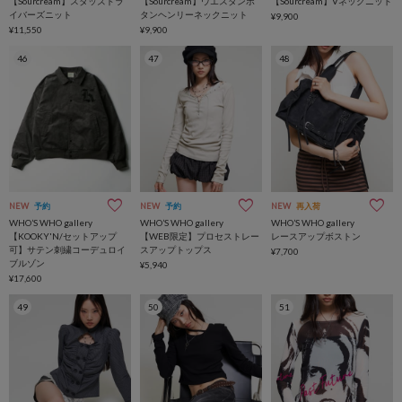
【Sourcream】スタッズドラ
【Sourcream】ウエスタンボ
【Sourcream】Vネックニット
イバーズニット
タンヘンリーネックニット
¥9,900
¥11,550
¥9,900
46
47
48
NEW
予約
NEW
予約
NEW
再入荷
WHO’S WHO gallery
WHO’S WHO gallery
WHO’S WHO gallery
【KOOKY'N/セットアップ
【WEB限定】プロセストレー
レースアップボストン
可】サテン刺繍コーデュロイ
スアップトップス
¥7,700
ブルゾン
¥5,940
¥17,600
49
50
51