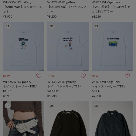
WHO’S WHO gallery
WHO’S WHO gallery
WHO’S WHO gallery
【Sourcream】＄クルースエ
【Sourcream】＄ワッフルク
【WEB限定】【SLOPPY】ヒ
ット
ルー
ョウ柄マフラー
¥9,900
¥8,250
¥4,620
31
32
33
NEW
NEW
NEW
WHO’S WHO gallery
WHO’S WHO gallery
WHO’S WHO gallery
トイ・ストーリー / TEE /
トイ・ストーリー / TEE /
トイ・ストーリー / TEE /
BUZZ
WOODY
ALIEN
¥6,930
¥6,930
¥6,930
34
35
36