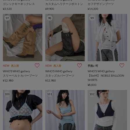
ゴシックキーネックレス
カスタムヘリテージボストン
カフデザインブーツ
¥3,520
¥9,900
¥14,300
97
98
99
NEW
再入荷
NEW
再入荷
手洗い可
WHO’S WHO gallery
WHO’S WHO gallery
WHO’S WHO gallery
スリーベルトカバーブーツ
スタッズカバーブーツ
【SixM】 NOBLE BALLOON
SHIRTS
¥12,980
¥12,980
¥8,800
100
101
102