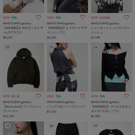
NEW
予約
NEW
予約
NEW
本日発売
WHO’S WHO gallery
WHO’S WHO gallery
WHO’S WHO gallery
【WEB限定】Wボタンギャザ
【WEB限定】レイヤードデザ
シャーロットミューズパワー
ーL/Sブラウス
イントップス
メッシュ
¥8,250
¥6,930
¥5,390
52
53
54
NEW
再入荷
NEW
予約
NEW
予約
WHO’S WHO gallery
WHO’S WHO gallery
WHO’S WHO gallery
【Sourcream】ワッフルジッ
バックリボンノースリシャツ
【WEB限定】ゴールドボタン
プパーカー
ギャザーL/Sトップス
¥7,150
¥12,100
¥6,930
55
56
57