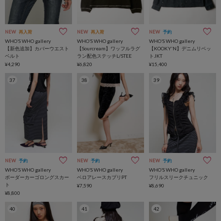
NEW
再入荷
NEW
再入荷
NEW
予約
WHO’S WHO gallery
WHO’S WHO gallery
WHO’S WHO gallery
【新色追加】カバーウエスト
【Sourcream】ワッフルラグ
【KOOKY'N】デニムリベッ
ベルト
ラン配色ステッチL/STEE
トJKT
¥4,290
¥6,820
¥15,400
37
38
39
NEW
予約
NEW
予約
NEW
予約
WHO’S WHO gallery
WHO’S WHO gallery
WHO’S WHO gallery
ボーダーカーゴロングスカー
ベロアレースカプリPT
フリルスリークチュニック
ト
¥7,590
¥8,690
¥8,800
40
41
42