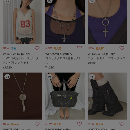
91
92
93
NEW
予約
NEW
再入荷
NEW
再入荷
WHO’S WHO gallery
WHO’S WHO gallery
WHO’S WHO gallery
【WEB限定】レースガーター
ゴシッククロス2連ネックレ
アソートモチーフネックレス
ナンバリングキャミ
ス
¥3,300
¥5,720
¥4,290
94
95
96
NEW
再入荷
NEW
再入荷
NEW
再入荷
WHO’S WHO gallery
WHO’S WHO gallery
WHO’S WHO gallery