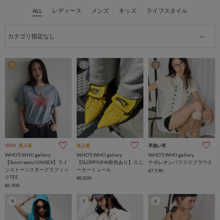
ALL
レディース
メンズ
キッズ
ライフスタイル
1
2
3
NEW
再入荷
再入荷
手洗い可
WHO’S WHO gallery
WHO’S WHO gallery
WHO’S WHO gallery
【Sourcream/UNISEX】ライ
【SLOPPY/AW新色あり】スニ
ナポレオンパフスリブラウス
ンストーンスターグラフィッ
ーカーミュール
¥7,590
クTEE
¥8,800
¥6,930
4
5
6