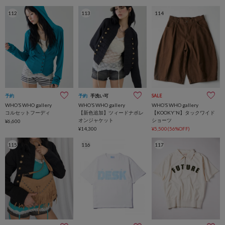
112
113
114
予約
予約
手洗い可
SALE
WHO’S WHO gallery
WHO’S WHO gallery
WHO’S WHO gallery
コルセットフーディ
【新色追加】ツィードナポレ
【KOOKY'N】タックワイド
オンジャケット
ショーツ
¥6,600
¥14,300
¥5,500(56%OFF)
115
116
117