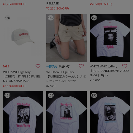
RELEASE
¥5,236(30%OFF)
¥5,390(30%OFF)
¥5,236(30%OFF)
148
149
150
WHO’S WHO gallery
SALE
一部予約
手洗い可
【PETERANDERSON×VIDEO
WHO’S WHO gallery
WHO’S WHO gallery
SHOP】 Bjork
【OBEY】 STIPPLE 5 PANEL
【WEB限定カラーあり】ナポ
¥11,000
NYLON SNAPBACK
レオンツイルショーツ
¥4,158(30%OFF)
¥7,920
151
152
153