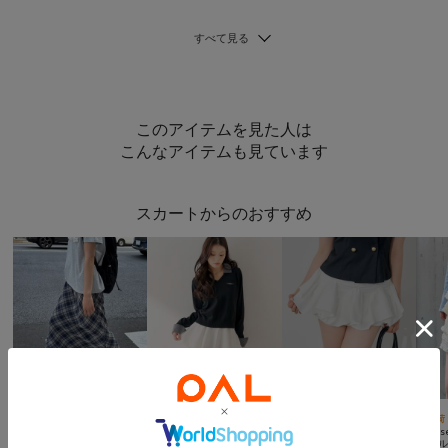
このアイテムを見た人は
こんなアイテムも見ています
スカートからのおすすめ



SALE
高身長あり
TIME SALE
予約
NEW
再入荷
DISCOAT
Chico
Chico
w clos
【umm./5色展開/3サイズ♪】柄アソートスカート
レイヤードバルーンミニスカート
ボリュームフリルミニスカート