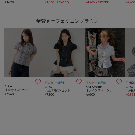
¥
4,620
¥
1,650
(
75%OFF
)
¥
4,400
(
39%OFF
)
¥
4,40
華奢見せフェミニンブラウス



再入荷
一部予約
再入荷
一部予約
TIME 
Chico
Chico
RAY CASSIN
Chico
【全骨格◎/セットアップ対応】コンパクトパフブラウス
【全骨格◎/セットアップ対応】ダブルボタンパフジャケット
【ラインストーン / ドット / チェック 】胸刺繍コンパクト半袖シャツ
¥
7,260
¥
7,920
¥
6,600
¥
6,83