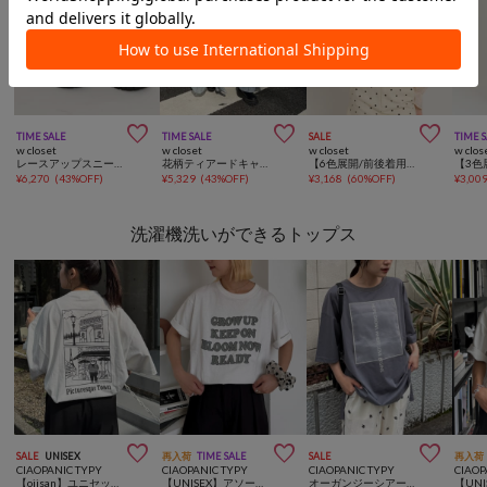



TIME SALE
TIME SALE
SALE
TIME 
w closet
w closet
w closet
w clos
レースアップスニーカーブーツ
花柄ティアードキャミワンピース
【6色展開/前後着用可能】2wayフリルブラウス シアーシャツ
¥
6,270
(
43%OFF
)
¥
5,329
(
43%OFF
)
¥
3,168
(
60%OFF
)
¥
3,00
洗濯機洗いができるトップス



SALE
UNISEX
再入荷
TIME SALE
SALE
再入荷
CIAOPANIC TYPY
CIAOPANIC TYPY
CIAOPANIC TYPY
CIAOP
【ojisan】ユニセックスワンポイントサガラ刺繍半袖Tee
【UNISEX】アソート柄アップリケTEE
オーガンジーシアードッキングプリントTEE