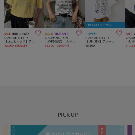
10％OFFクーポン



SALE
動画
UNISEX
再入荷
TIME SALE
一部予約
SALE
CIAOPANIC TYPY
CIAOPANIC TYPY
CIAOPANIC TYPY
CIAOP
【ユニセックス】アシッドウォッシュ加工スタッズロゴTEE
【WEB限定】【UNISEX】手書きメッセージロゴTEE
【UNISEX】アソート落書きBIGロゴTEE
¥
2,200
(
58%OFF
)
¥
3,300
(
28%OFF
)
¥
5,500
¥
4,15
PICK UP