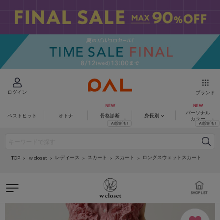
ログイン
ブランド
パーソナル
ベストヒット
オトナ
骨格診断
身長別
カラー
レディース
スカート
スカート
ロングスウェットスカート
w closet
TOP