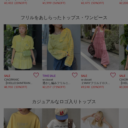
¥
3,432
(
20%OFF
)
¥
1,999
(
56%OFF
)
¥
2,475
(
50%OFF
)
¥
2,20
フリルをあしらったトップス・ワンピース



SALE
TIME SALE
SALE
SALE
CIAOPANIC
w closet
w closet
CIAOP
【HELLO.SANFRANCISCO/ハローサンフランシスコ】フリルレースチュニック半袖ブラウス
透かし編みフリルニット
２WAYフリルドロストティアードワンピース
¥
8,910
(
10%OFF
)
¥
2,257
(
71%OFF
)
¥
9,240
(
20%OFF
)
¥
3,30
カジュアルなロゴ入りトップス