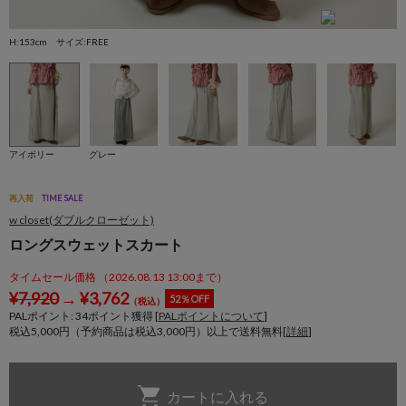
H:153cm サイズ:FREE
H
アイボリー
グレー
再入荷
TIME SALE
w closet(ダブルクローゼット)
ロングスウェットスカート
タイムセール価格 （2026.08.13 13:00まで）
¥
7,920
→
¥
3,762
52％OFF
（税込）
PALポイント:
34
ポイント獲得 [
PALポイントについて
]
税込5,000円（予約商品は税込3,000円）以上で送料無料[
詳細
]