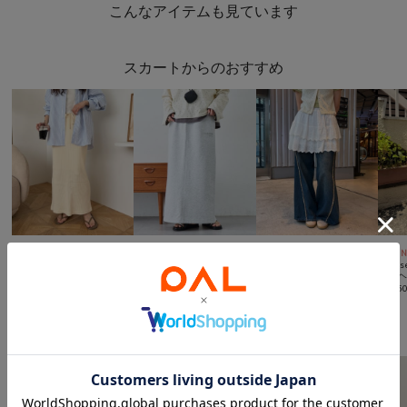
こんなアイテムも見ています
スカートからのおすすめ



TIME SALE
WEB限定
TIME SALE
TIME SALE
予約
CIAOPANIC TYPY
CIAOPANIC TYPY
w closet
w clos
【WEB限定】【-3キロ見え/14色】すっきりシルエットリブスカート
ワンポイントロゴ刺繍ピグメントダンボールスカート
スカラップレーススカパン
¥
550
(
84%OFF
)
¥
999
(
79%OFF
)
¥
3,292
(
52%OFF
)
¥
8,25
w closetからのおすすめ