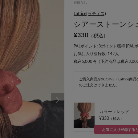
在庫なし
Lattice(ラティス)
シアーストーンシ
¥
330
（税込）
PALポイント: 3ポイント獲得 [
PAL
お気に入り登録数:
142
人
税込5,000円（予約商品は税込3,0
ご購入商品が3COINS・Lattic
のご注文はできません。
カラー：レッド
¥330
（税込）
お気に入り登録する