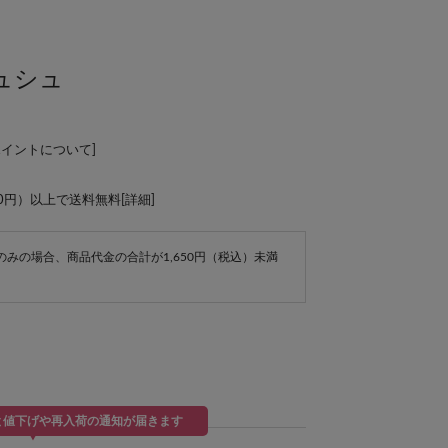
ュシュ
ポイントについて
]
00円）以上で送料無料[
詳細
]
e商品のみの場合、商品代金の合計が1,650円（税込）未満
と値下げや再入荷の通知が届きます