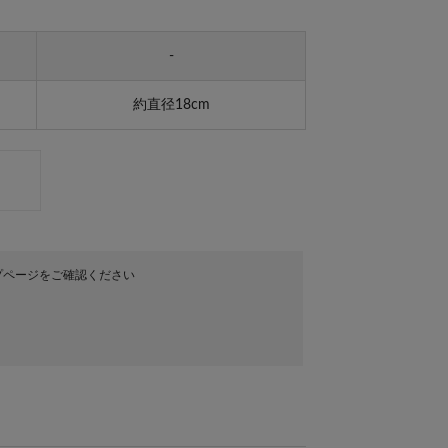
-
約直径18cm
プページをご確認ください