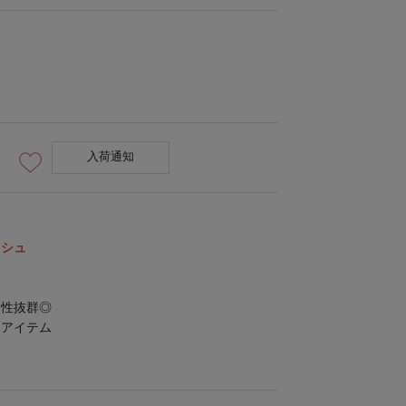
入荷通知
ュシュ
相性抜群◎
るアイテム