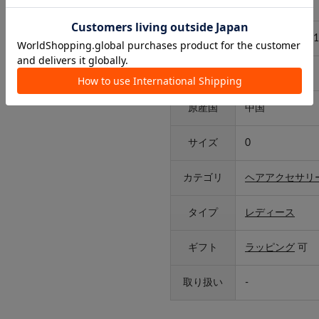
アイテム詳細
品番
SH25A5SNA231
素材
ポリエステル
原産国
中国
サイズ
0
カテゴリ
ヘアアクセサリ
タイプ
レディース
ギフト
ラッピング
可
取り扱い
-