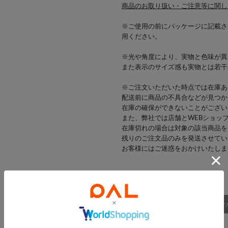
商品のお取り扱い・ご注意等に関し
※ご使用の前にパッケージに記載さ
用ください。
※光や角度により、実物と色味が異
また表示のサイズ感も実物とは若干
※ご注文いただいた時点では在庫あ
配送前に商品の不具合などが見つか
在庫の確保ができないことがござい
また、弊社では店舗とWEBショッ
在庫切れの場合は対象の該当商品を
残りのご注文品のみを発送させてい
お客様にはご迷惑をおかけいたしま
商品詳細
スタッ