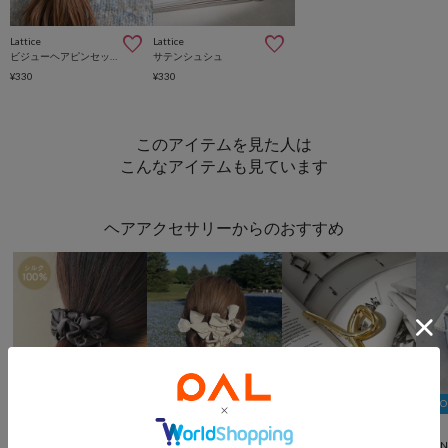
Lattice
Lattice
ビジューヘアピンセット(2P)
サテンシュシュ
¥330
¥330
このアイテムを見た人は
こんなアイテムも見ています
ヘアアクセサリーからのおすすめ
5％



再入荷
手洗い可
WEB限定
Lattice
3COIN
salut!
Lattice