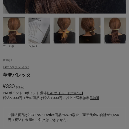
ゴールド
シルバー
在庫なし
Lattice(ラティス)
華奢バレッタ
¥
330
（税込）
PALポイント: 3
ポイント獲得 [
PALポイントについて
]
税込5,000円（予約商品は税込3,000円）以上で送料無料[
詳細
]
ご購入商品が3COINS・Lattice商品のみの場合、商品代金の合計が1,650
円（税込）未満のご注文はできません。