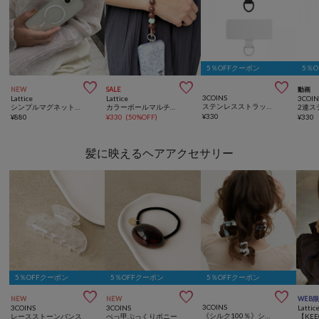
5％OFFクーポン
5％



NEW
SALE
動画
3COINS
Lattice
Lattice
3COIN
ステンレスストラップホルダー2枚セット
シンプルマグネットスマホケース(iPhone15)
カラーボールマルチストラップ
¥
330
¥
880
¥
330
(
50%OFF
)
¥
330
髪に映えるヘアアクセサリー
5％OFFクーポン
5％OFFクーポン
5％OFFクーポン



NEW
NEW
WEB
3COINS
3COINS
3COINS
Lattic
《シルク100％》シルクポニー3個セット
レースストーンバンス
べっ甲ぷっくりポニー