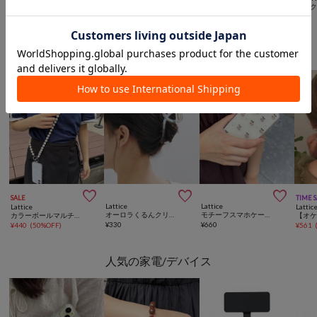
メタルくるんクリップ
シル
《シルク100％》シルクシュシュ
【WEB限定】【KEECO企画】パイピングリボンクリップ
¥
330
¥
330
¥
440
¥
660
Latticeからのおすすめ



SALE
TIME 
Lattice
Lattice
Lattice
Lattic
オーロラくるんクリップ
モチーフスマホケース(iPhone13/14/15)
カラーボールマルチショルダー
¥
330
¥
660
¥
440
(
50%OFF
)
¥
561
人気の家電/デバイス