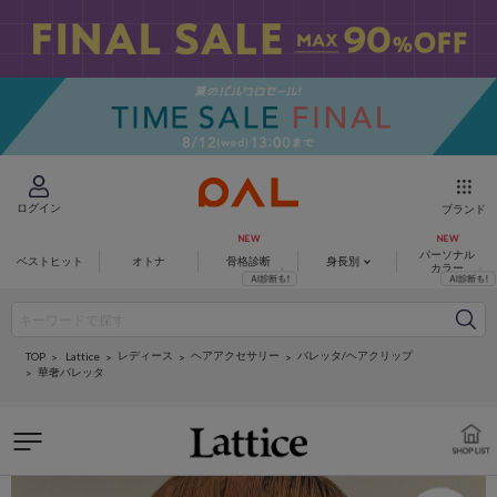
ログイン
ブランド
パーソナル
ベストヒット
オトナ
骨格診断
身長別
カラー
レディース
ヘアアクセサリー
バレッタ/ヘアクリップ
Lattice
TOP
華奢バレッタ