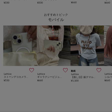
¥
660
¥
330
¥
330
¥
660
おすすめトピック
モバイル



動画
Lattice
Lattice
Lattic
Lattice
ストーンデコカメラレンズカバ ー(iPhone15/15Plus)
ギャラクシービジュースマホケース(iPhone13/14/15)
【推し活】銀テマルチショルダー
¥
550
¥
660
¥
660
¥
1,100