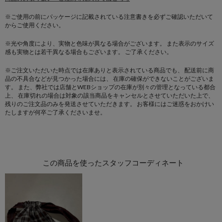
※ご使用の前にパッケージに記載されている注意書きを必ずご確認いただいて
からご使用ください。
※光や角度により、実物と色味が異なる場合がございます。
また表示のサイズ
感も実物とは若干異なる場合もございます。 ご了承ください。
※ご注文いただいた時点では在庫ありと表示されている商品でも、
配送前に商
品の不具合などが見つかった場合には、
在庫の確保ができないことがございま
す。
また、弊社では店舗とWEBショップの在庫が別々の管理となっている都合
上、
在庫切れの場合は対象の該当商品をキャンセルとさせていただいた上で、
残りのご注文品のみを発送させていただきます。
お客様にはご迷惑をおかけい
たしますが何卒ご了承くださいませ。
この商品を使ったスタッフコーディネート