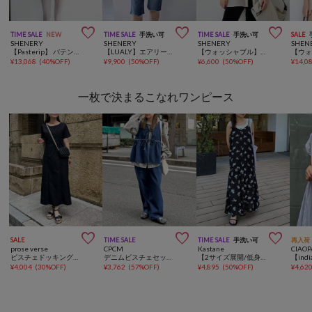



TIME SALE
NEW
TIME SALE
手洗い可
TIME SALE
手洗い可
SALE
SHENERY
SHENERY
SHENERY
SHEN
【Pasterip】 バテンレースデザインブラウス
【LUALY】エアリーコットンストライプシャツ
【ウォッシャブル】シアースラブシャツ
¥
13,068
(
40%OFF
)
¥
9,900
(
50%OFF
)
¥
6,600
(
50%OFF
)
¥
14,0
一枚で決まるこなれワンピース



SALE
TIME SALE
TIME SALE
手洗い可
再入荷
prose verse
CPCM
Kastane
CIAOP
ビスチェドッキングワンピース
デニムビスチェセットアップ
【2サイズ展開/低身長サイズ】ドットフラワーキャミワンピース
¥
4,004
(
30%OFF
)
¥
3,762
(
57%OFF
)
¥
4,895
(
50%OFF
)
¥
4,62