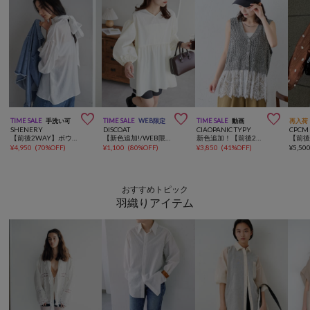



TIME SALE
手洗い可
TIME SALE
WEB限定
TIME SALE
動画
再入荷
SHENERY
DISCOAT
CIAOPANIC TYPY
CPCM
【前後2WAY】ボウタイブラウス
【新色追加!/WEB限定】前後2WAYペプラムブラウス
新色追加！【前後2WAY/全方位着映え♪】裾レースメランジベスト
¥
4,950
(
70%OFF
)
¥
1,100
(
80%OFF
)
¥
3,850
(
41%OFF
)
¥
5,50
おすすめトピック
羽織りアイテム