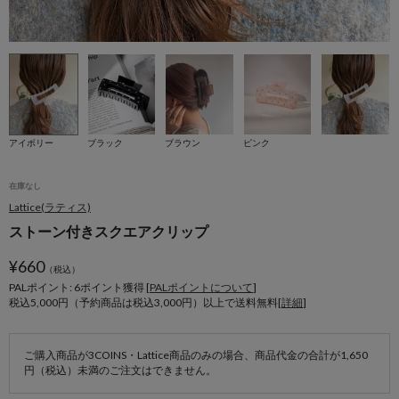
アイボリー
ブラック
ブラウン
ピンク
在庫なし
Lattice(ラティス)
ストーン付きスクエアクリップ
¥
660
（税込）
PALポイント: 6
ポイント獲得 [
PALポイントについて
]
税込5,000円（予約商品は税込3,000円）以上で送料無料[
詳細
]
ご購入商品が3COINS・Lattice商品のみの場合、商品代金の合計が1,650
円（税込）未満のご注文はできません。