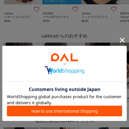
5％OFFクーポン



Lattice
3COINS
Lattice
BIRT
パターンスクエアクリップ
パール付ウネウネメタルバンス
ドットスクエアクリップ
¥
660
¥
330
¥
660
¥
1,81
Latticeからのおすすめ



SALE
Lattice
Lattice
Lattic
Lattice
ちゅるんクリアハートクリップ
ハートクリップ
コイルポニーシュシュ
¥
330
¥
660
¥
660
¥
275
(
50%OFF
)
着回し自在の2WAYトップス