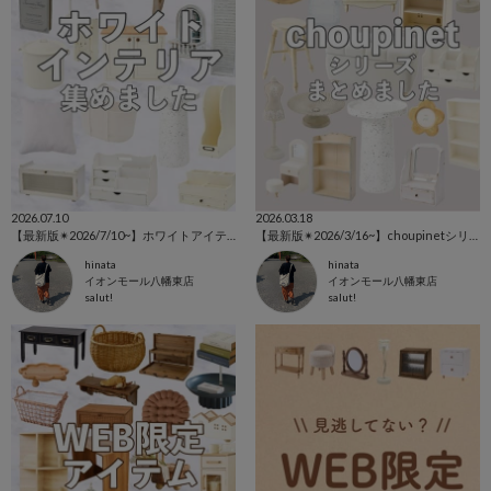
2026.07.10
2026.03.18
【最新版✴︎2026/7/10~】ホワイトアイテム特集˚‧ 𓆸
【最新版✴︎2026/3/16~】choupinetシリーズ特集🕊️
hinata
hinata
イオンモール八幡東店
イオンモール八幡東店
salut!
salut!