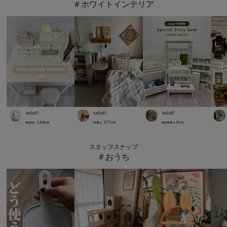
＃ホワイトインテリア
salut!
salut!
salut!
momo.
164
cm
mako
157
cm
momoka
0
cm
スタッフスナップ
＃おうち