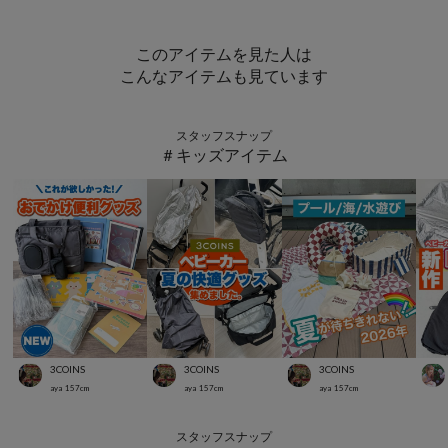
このアイテムを見た人は
こんなアイテムも見ています
スタッフスナップ
＃キッズアイテム
3COINS
3COINS
3COINS
aya
157
cm
aya
157
cm
aya
157
cm
スタッフスナップ