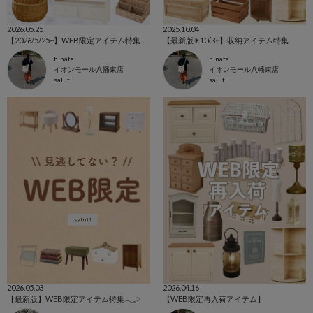
2026.05.25
2025.10.04
【2026/5/25~】WEB限定アイテム特集⚘⚘⚘
【最新版✴︎10/3~】収納アイテム特集
hinata
hinata
イオンモール八幡東店
イオンモール八幡東店
salut!
salut!
2026.05.03
2026.04.16
【最新版】WEB限定アイテム特集𓂃𓈒𓏸
【WEB限定再入荷アイテム】