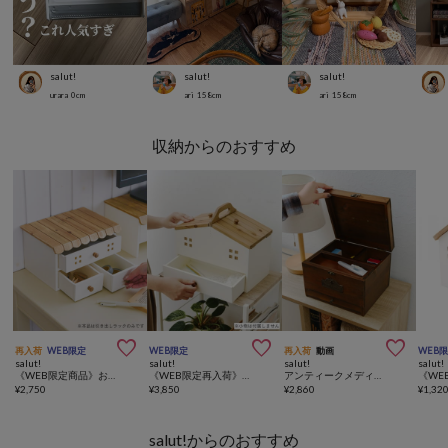
salut!
salut!
salut!
urara
0
cm
ari
158
cm
ari
158
cm
収納からのおすすめ



再入荷
WEB限定
WEB限定
再入荷
動画
WEB
salut!
salut!
salut!
salut!
《WEB限定商品》おうち3引き出しラック
《WEB限定再入荷》おうちソーイングボックス
アンティークメディスンボックス
¥
2,750
¥
3,850
¥
2,860
¥
1,32
salut!からのおすすめ