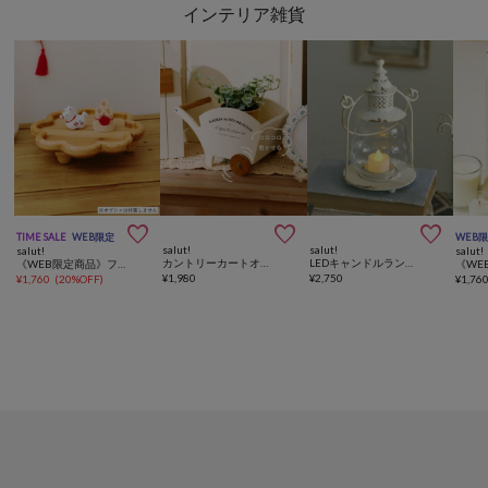
インテリア雑貨



TIME SALE
WEB限定
WEB
salut!
salut!
salut!
salut!
カントリーカートオブジェ／choupinet
LEDキャンドルランタン
《WEB限定商品》フラワーディスプレイトレイ：24cm
¥
1,980
¥
2,750
¥
1,760
(
20%OFF
)
¥
1,76