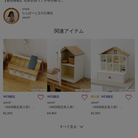
【整理整頓】毛糸を買って半年が経ちました
urara
ららぽーと立川立飛店
salut!
WEB限定
WEB限定
再入荷
WEB限定
salut!
salut!
salut!
《WEB限定再入荷》おうちケーブルボックス
《WEB限定再入荷》おうち縦型ブレッドボックス
《WEB限定再入荷》おうち引き出し付きコレクションラック
¥2,200
¥4,400
¥3,300