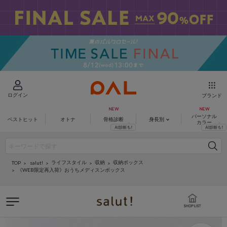
ログイン
ブランド
パーソナル
ベストヒット
オトナ
骨格診断
身長別
カラー
ライフスタイル
収納
収納ボックス
salut!
TOP
《WEB限定再入荷》おうちメディスンボックス