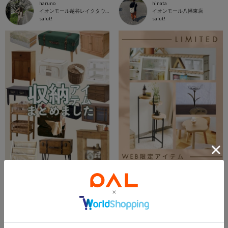
haruno
hinata
イオンモール越谷レイクタウン店
イオンモール八幡東店
salut!
salut!
2026.01.23
2026.05.06
【最新版✴︎2026/1/19~】収納アイテム特集
web限定アイテム
hinata
福岡天神地下街店 スタッフ
イオンモール八幡東店
福岡天神地下街店
salut!
salut!