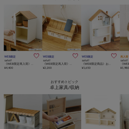



WEB限定
WEB限定
WEB限定
再入荷
salut!
salut!
salut!
salut!
《WEB限定再入荷》おうち縦型ブレッドボックス
《WEB限定再入荷》おうちケーブルボックス
《WEB限定商品》おうちディスプレイラック3段
¥
4,400
¥
2,200
¥
1,650
¥
1,98
おすすめトピック
卓上家具/収納