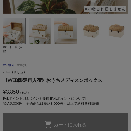
ホワイト系その
他
WEB限定
在庫なし
salut!(サリュ)
《WEB限定再入荷》おうちメディスンボックス
¥
3,850
（税込）
PALポイント: 35
ポイント獲得 [
PALポイントについて
]
税込5,000円（予約商品は税込3,000円）以上で送料無料[
詳細
]