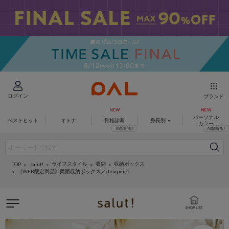
ログイン
ブランド
パーソナル
ベストヒット
オトナ
骨格診断
身長別
カラー
ライフスタイル
収納
収納ボックス
salut!
TOP
《WEB限定商品》両面収納ボックス／choupinet