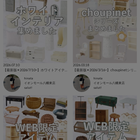
2026.07.10
2026.03.18
【最新版✴︎2026/7/10~】ホワイトアイテム特集˚‧ 𓆸
【最新版✴︎2026/3/16~】choupinetシリーズ特集🕊️
hinata
hinata
イオンモール八幡東店
イオンモール八幡東店
salut!
salut!