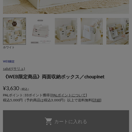
ホワイト
WEB限定
salut!(サリュ)
《WEB限定商品》両面収納ボックス／choupinet
¥
3,630
（税込）
PALポイント: 33
ポイント獲得 [
PALポイントについて
]
税込5,000円（予約商品は税込3,000円）以上で送料無料[
詳細
]