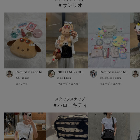
＃サンリオ
Remind me and forever
NICE CLAUP / OLIVE des OLIVE OUTLET
Remind me and forever
ちひ
158
cm
m o e
149
cm
まいまい🎀
154
cm
ストレート
ウェーブ
イエベ春
ウェーブ
イエベ春
スタッフスナップ
＃ハローキティ