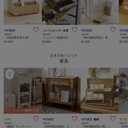



WEB限定
インフルエンサー企画
WEB限定
WEB
salut!
salut!
salut!
salut!
《WEB限定再入荷》PPマルチ収納バスケット
ジュエリー収納付きブックドロワーボックス／my room shop
《WEB限定商品》卓上ラック
¥
1,650
¥
2,860
¥
6,160
¥
2,20
おすすめトピック
家具



NEW
WEB限定
WEB限定
動画
再入荷
salut!
salut!
salut!
salut!
《復刻》アンティークガラスキャビネット
《WEB限定商品》コンソールテーブル／ナチュラルフレンチアンティーク
《WEB限定再入荷》ディスプレイトランクボックススリム／マルシェディスプレイ