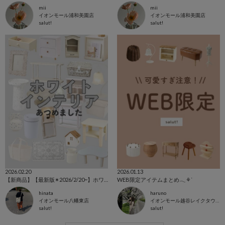
mii
mii
イオンモール浦和美園店
イオンモール浦和美園店
salut!
salut!
2026.02.20
2026.01.13
【新商品】【最新版✴︎2026/2/20~】ホワイトアイテム特集˚‧ 𓆸
WEB限定アイテムまとめ𓂃⚘ᐝ
hinata
haruno
イオンモール八幡東店
イオンモール越谷レイクタウン店
salut!
salut!