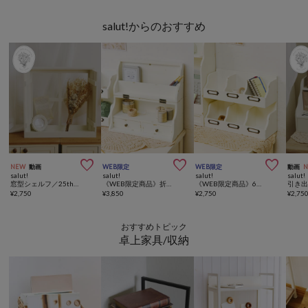
salut!からのおすすめ



NEW
動画
WEB限定
WEB限定
動画
salut!
salut!
salut!
salut!
窓型シェルフ／25th Special Price Item
《WEB限定商品》折りたたみディスプレイシェルフ／choupinet
《WEB限定商品》6仕切り小物収納ボックス／choupinet
¥
2,750
¥
3,850
¥
2,750
¥
2,75
おすすめトピック
卓上家具/収納