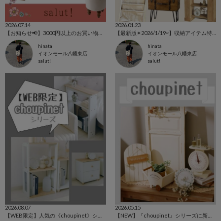
2026.07.14
2026.01.23
【お知らせ📢】3000円以上のお買い物で500円OFFクーポンプレゼント🎁
【最新版✴︎2026/1/19~】収納アイテム特集
hinata
hinata
イオンモール八幡東店
イオンモール八幡東店
salut!
salut!
2026.08.07
2026.05.15
【WEB限定】人気の《choupinet》シリーズに新作登場◎
【NEW】『choupinet』シリーズに新作登場◎