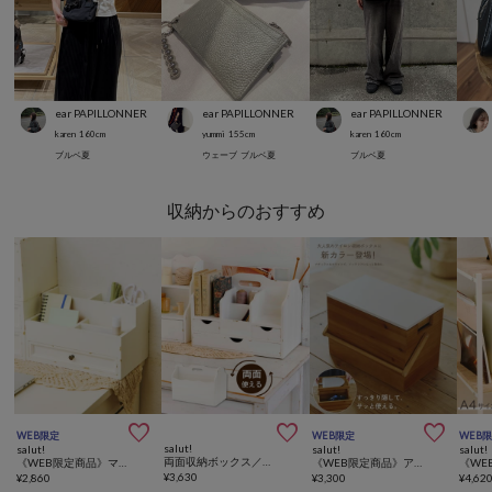
ear PAPILLONNER
ear PAPILLONNER
ear PAPILLONNER
karen
160
cm
yummi
155
cm
karen
160
cm
ブルベ夏
ウェーブ
ブルベ夏
ブルベ夏
収納からのおすすめ



WEB限定
WEB限定
WEB
salut!
salut!
salut!
salut!
両面収納ボックス／choupinet
《WEB限定商品》マルチ小物収納ボックス／choupinet
《WEB限定商品》アイロン収納ボックス
¥
3,630
¥
2,860
¥
3,300
¥
4,62