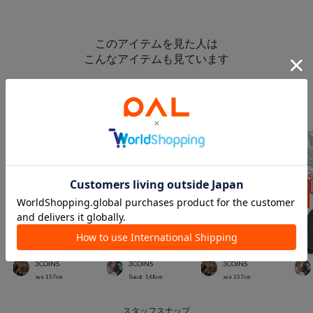
このアイテムを見た人は
こんなアイテムも見ています
スタッフスナップ
＃キッズアイテム
3COINS
3COINS
3COINS
aya
157
cm
Suu☺︎
168
cm
aya
157
cm
スタッフスナップ