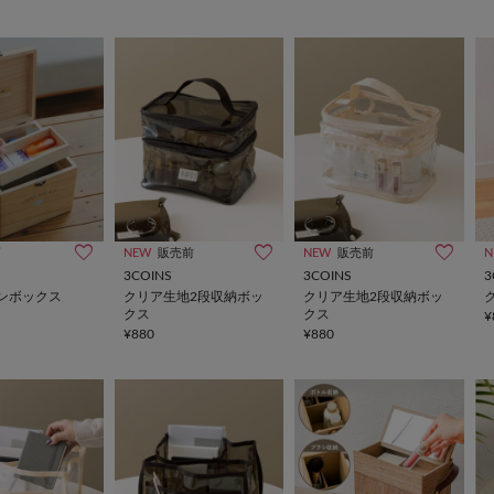
画
NEW
販売前
NEW
販売前
N
3COINS
3COINS
3
ンボックス
クリア生地2段収納ボッ
クリア生地2段収納ボッ
クス
クス
¥
¥880
¥880