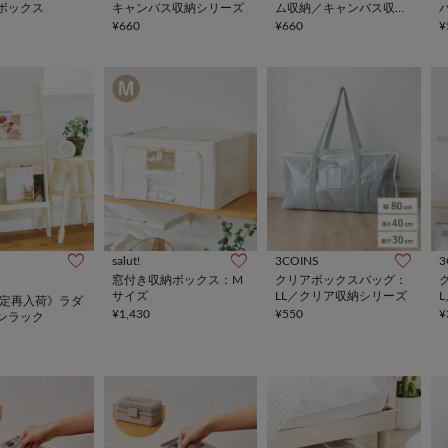
ボックス
キャンバス収納シリーズ
ム収納／キャンバス収納
シリーズ
¥660
¥660
¥
salut!
3COINS
3
窓付き収納ボックス：M
クリアボックスバッグ：
サイズ
LL／クリア収納シリーズ
限定再入荷》ラダ
¥1,430
¥550
¥
ンラック