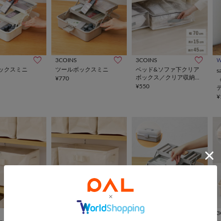
3COINS
3COINS
ックスミニ
ツールボックスミニ
ベッド&ソファ下クリア
s
ボックス／クリア収納シ
¥770
リーズ
¥550
¥
3COINS
3COINS
3