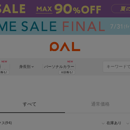
断
身長別
パーソナル
カラー
すべて
通常価格
(94)
在庫あり