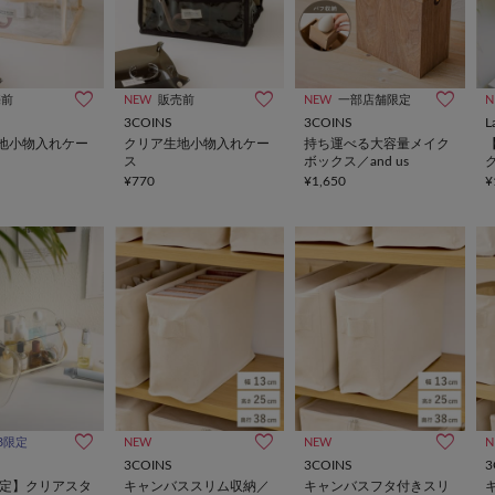
売前
NEW
販売前
NEW
一部店舗限定
N
3COINS
3COINS
L
地小物入れケー
クリア生地小物入れケー
持ち運べる大容量メイク
ス
ボックス／and us
¥770
¥1,650
¥
B限定
NEW
NEW
N
3COINS
3COINS
3
限定】クリアスタ
キャンバススリム収納／
キャンバスフタ付きスリ