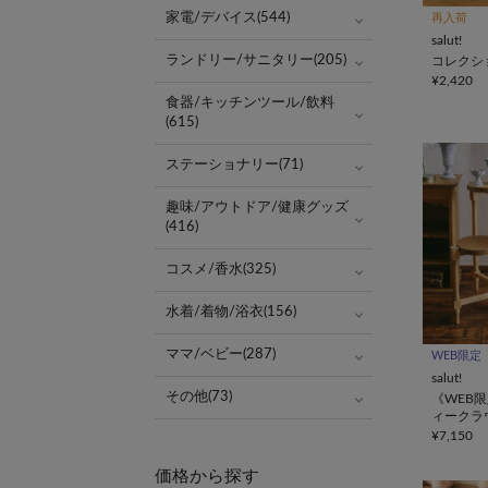
家電/デバイス(544)
再入荷
salut!
ランドリー/サニタリー(205)
コレクシ
¥2,420
食器/キッチンツール/飲料
(615)
ステーショナリー(71)
趣味/アウトドア/健康グッズ
(416)
コスメ/香水(325)
水着/着物/浴衣(156)
ママ/ベビー(287)
WEB限定
salut!
その他(73)
《WEB
ィークラ
レイラック／
¥7,150
beauté
価格から探す