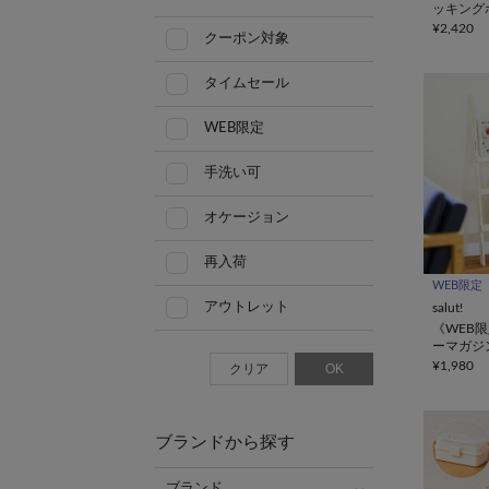
ッキング
¥2,420
クーポン対象
タイムセール
WEB限定
手洗い可
オケージョン
再入荷
WEB限定
アウトレット
salut!
《WEB
ーマガジ
¥1,980
クリア
OK
ブランドから探す
ブランド