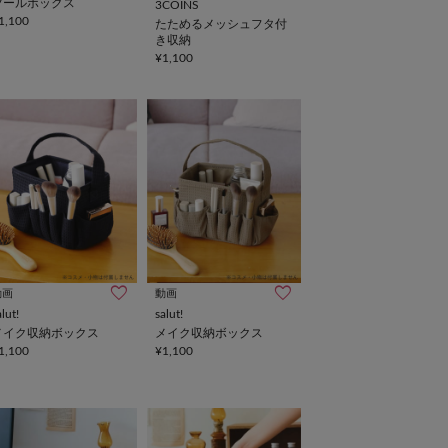
ツールボックス
3COINS
1,100
たためるメッシュフタ付
き収納
¥1,100
動画
動画
alut!
salut!
メイク収納ボックス
メイク収納ボックス
1,100
¥1,100