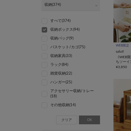
収納(374)
すべて(374)
収納ボックス(94)
収納バッグ(9)
WEB限定
バスケット/カゴ(75)
salut!
収納家具(33)
《WEB
ちソーイ
ラック(84)
¥3,850
雑貨収納(22)
ハンガー(25)
アクセサリー収納/トレー
(18)
その他収納(14)
クリア
OK