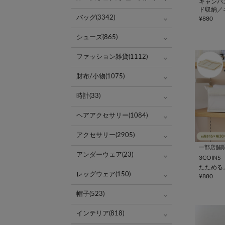
キャンバ
ド収納／
シリーズ
バッグ(3342)
¥880
シューズ(865)
ファッション雑貨(1112)
財布/小物(1075)
時計(33)
ヘアアクセサリー(1084)
アクセサリー(2905)
一部店舗
アンダーウェア(23)
3COINS
たためる
レッグウェア(150)
¥880
帽子(523)
インテリア(818)