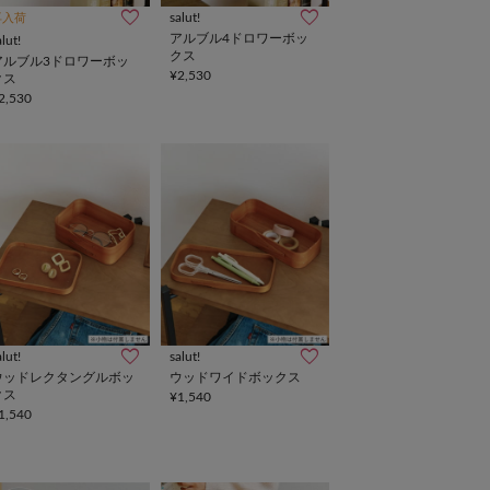
salut!
再入荷
アルブル4ドロワーボッ
alut!
クス
アルブル3ドロワーボッ
¥2,530
クス
2,530
alut!
salut!
ウッドレクタングルボッ
ウッドワイドボックス
クス
¥1,540
1,540