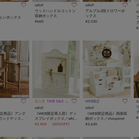
salut!
salut!
ウッドハンドルコットン
アルブル2段ドロワーボ
s
収納ボックス
ックス
ョンボックス
¥660
¥2,530
¥
s
再入荷
TIME SALE
WEB限定
WEB限定
salut!
salut!
限定商品》アンテ
《WEB限定再入荷》ディ
《WEB限定商品》両面収
¥
ウンドディスプ
スプレイボックス／white
納ボックス／choupinet
vieille
antique
¥2,904
(20%OFF)
¥3,630