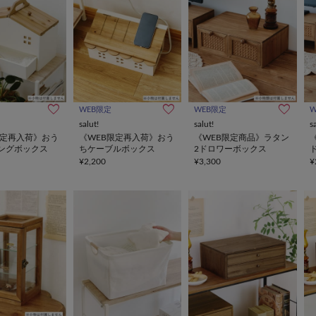
WEB限定
WEB限定
salut!
salut!
s
限定再入荷》おう
《WEB限定再入荷》おう
《WEB限定商品》ラタン
ングボックス
ちケーブルボックス
2ドロワーボックス
¥2,200
¥3,300
¥