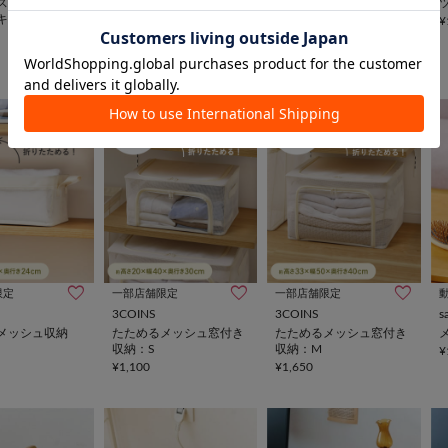
スフタ付きワイ
キャンバスワイド収納／
ツールボックス
キャンバス収納
キャンバス収納シリーズ
¥1,100
¥
¥880
限定
一部店舗限定
一部店舗限定
3COINS
3COINS
s
メッシュ収納
たためるメッシュ窓付き
たためるメッシュ窓付き
収納：S
収納：M
¥
¥1,100
¥1,650