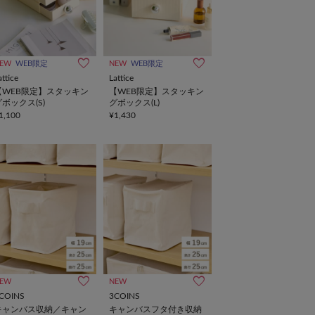
EW
WEB限定
NEW
WEB限定
attice
Lattice
【WEB限定】スタッキン
【WEB限定】スタッキン
グボックス(S)
グボックス(L)
1,100
¥1,430
EW
NEW
COINS
3COINS
キャンバス収納／キャン
キャンバスフタ付き収納