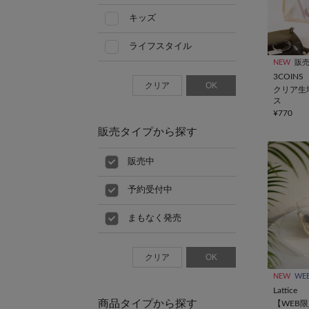
キッズ
ライフスタイル
NEW
販
3COINS
クリア
OK
クリア生
ス
¥770
販売タイプから探す
販売中
予約受付中
まもなく発売
クリア
OK
NEW
WE
Lattice
商品タイプから探す
【WEB