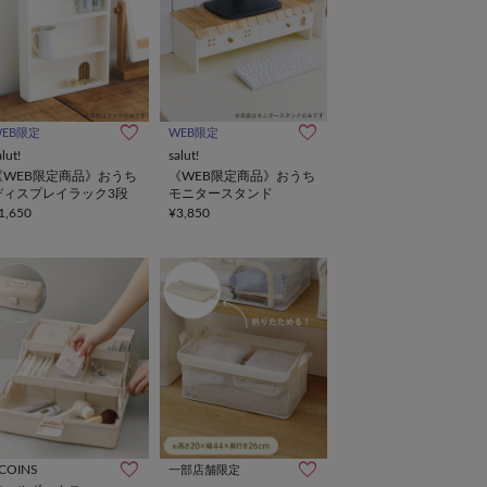
WEB限定
WEB限定
alut!
salut!
《WEB限定商品》おうち
《WEB限定商品》おうち
ディスプレイラック3段
モニタースタンド
1,650
¥3,850
COINS
一部店舗限定