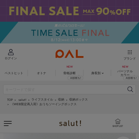
ログイン
ブランド
パーソナル
ベストヒット
オトナ
骨格診断
身長別
カラー
ライフスタイル
収納
収納ボックス
salut!
TOP
《WEB限定再入荷》おうちソーイングボックス