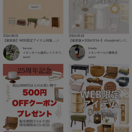
2026.08.01
2026.03.18
【最新版】WEB限定アイテム特集𓂃𓈒𓏸
【最新版✴︎2026/3/16~】choupinetシリーズ特集🕊️
haruno
hinata
イオンモール越谷レイクタウン店
イオンモール八幡東店
salut!
salut!