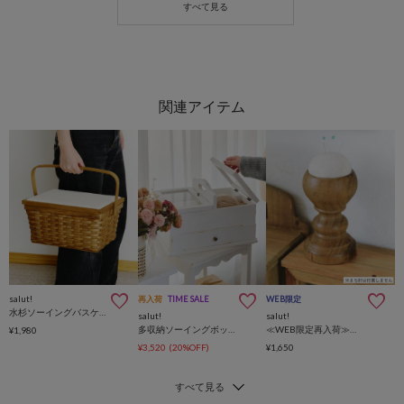
salut!
再入荷
TIME SALE
WEB限定
水杉ソーイングバスケット
salut!
salut!
多収納ソーイングボックス／choupinet
≪WEB限定再入荷≫ウッドスタンドピンクッション
¥1,980
¥3,520
(20%OFF)
¥1,650