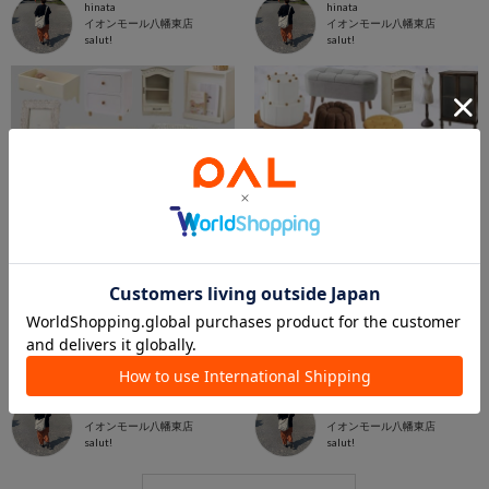
hinata
hinata
イオンモール八幡東店
イオンモール八幡東店
salut!
salut!
2026.02.20
2025.12.15
【新商品】【最新版✴︎2026/2/20~】ホワイトアイテム特集˚‧ 𓆸
【新商品・再入荷あり】【202512/15~】WEB限定アイテム特集⚘⚘⚘
hinata
hinata
イオンモール八幡東店
イオンモール八幡東店
salut!
salut!