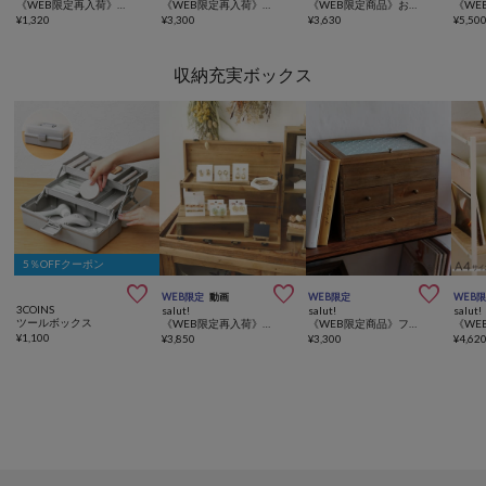
《WEB限定再入荷》おうちリモコンケース
《WEB限定再入荷》おうち引き出し付きコレクションラック
《WEB限定商品》おうち引き出しディスプレイラック
¥
1,320
¥
3,300
¥
3,630
¥
5,50
収納充実ボックス
5％OFFクーポン



WEB限定
動画
WEB限定
WEB
3COINS
salut!
salut!
salut!
ツールボックス
《WEB限定再入荷》ディスプレイトランクボックススリム／マルシェディスプレイ
《WEB限定商品》フローラガラスマルチ引き出しボックス
¥
1,100
¥
3,850
¥
3,300
¥
4,62