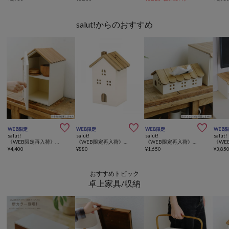
salut!からのおすすめ



WEB限定
WEB限定
WEB限定
WEB
salut!
salut!
salut!
salut!
《WEB限定再入荷》おうち縦型ブレッドボックス
《WEB限定再入荷》おうち芳香剤カバー
《WEB限定再入荷》おうちティッシュボックスケース
¥
4,400
¥
880
¥
1,650
¥
3,85
おすすめトピック
卓上家具/収納