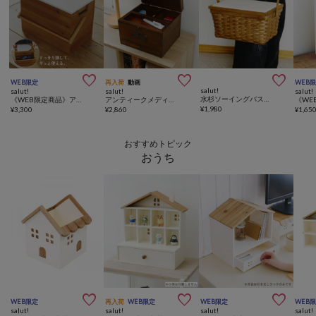



WEB限定
再入荷
動画
WEB
salut!
salut!
salut!
salut!
水杉ソーイングバスケット
《WEB限定商品》アイロン収納ボックス
アンティークメディスンボックス
¥
1,980
¥
3,300
¥
2,860
¥
1,65
おすすめトピック
おうち



WEB限定
再入荷
WEB限定
WEB限定
WEB
salut!
salut!
salut!
salut!