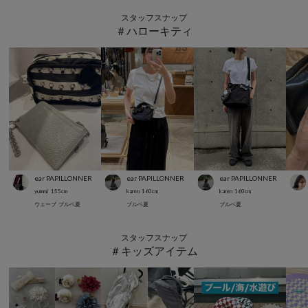
スタッフスナップ
＃ハローキティ
ear PAPILLONNER
ear PAPILLONNER
ear PAPILLONNER
yummi
155
cm
karen
160
cm
karen
160
cm
ウェーブ
ブルベ夏
ブルベ夏
ブルベ夏
スタッフスナップ
＃キッズアイテム