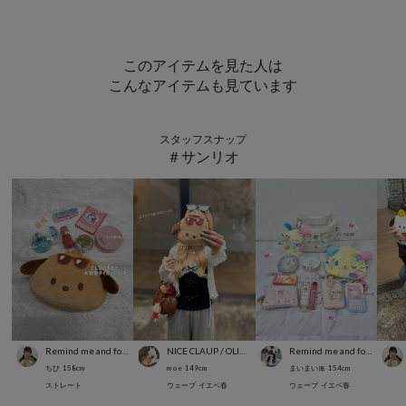
このアイテムを見た人は
こんなアイテムも見ています
スタッフスナップ
＃サンリオ
Remind me and forever
NICE CLAUP / OLIVE des OLIVE OUTLET
Remind me and forever
ちひ
158
cm
m o e
149
cm
まいまい🎀
154
cm
ストレート
ウェーブ
イエベ春
ウェーブ
イエベ春