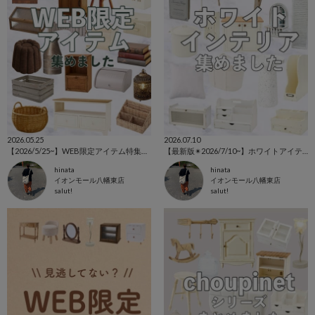
2026.05.25
2026.07.10
【2026/5/25~】WEB限定アイテム特集⚘⚘⚘
【最新版✴︎2026/7/10~】ホワイトアイテム特集˚‧ 𓆸
hinata
hinata
イオンモール八幡東店
イオンモール八幡東店
salut!
salut!