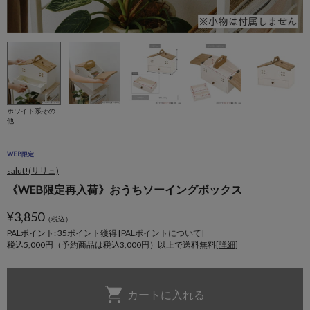
ホワイト系その
他
WEB限定
salut!(サリュ)
《WEB限定再入荷》おうちソーイングボックス
¥
3,850
（税込）
PALポイント: 35
ポイント獲得 [
PALポイントについて
]
税込5,000円（予約商品は税込3,000円）以上で送料無料[
詳細
]