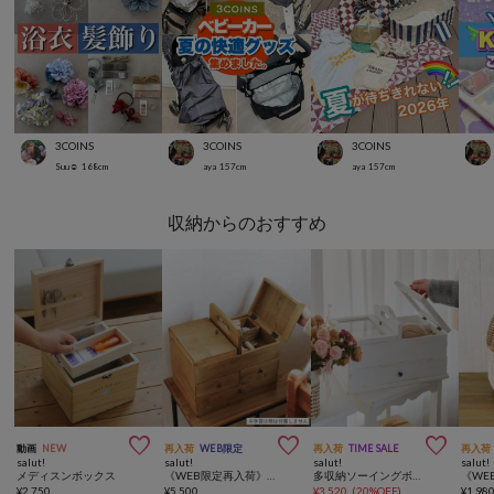
3COINS
3COINS
3COINS
Suu☺︎
168
cm
aya
157
cm
aya
157
cm
収納からのおすすめ



動画
NEW
再入荷
WEB限定
再入荷
TIME SALE
再入荷
salut!
salut!
salut!
salut!
メディスンボックス
《WEB限定再入荷》ソーイングボックス／手芸
多収納ソーイングボックス／choupinet
¥
2,750
¥
5,500
¥
3,520
(
20%OFF
)
¥
1,98