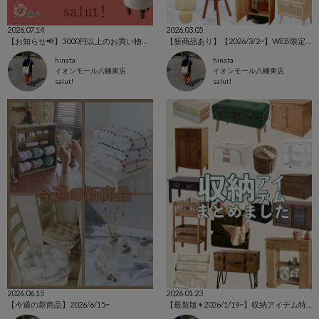
2026.07.14
2026.03.05
【お知らせ📢】3000円以上のお買い物で500円OFFクーポンプレゼント🎁
【新商品あり】【2026/3/2~】WEB限定アイテム特集⚘⚘⚘
hinata
hinata
イオンモール八幡東店
イオンモール八幡東店
salut!
salut!
2026.06.15
2026.01.23
【今週の新商品】2026/6/15~
【最新版✴︎2026/1/19~】収納アイテム特集