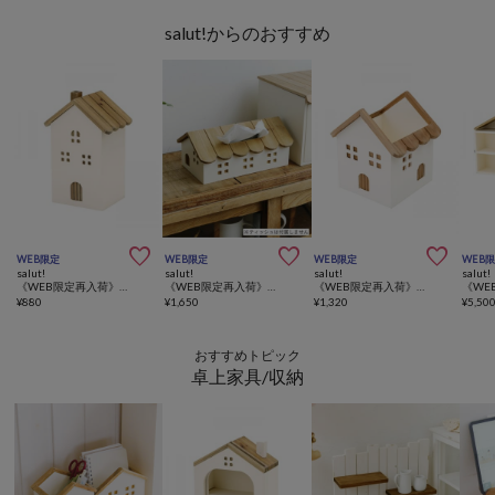
salut!からのおすすめ



WEB限定
WEB限定
WEB限定
WEB
salut!
salut!
salut!
salut!
《WEB限定再入荷》おうち芳香剤カバー
《WEB限定再入荷》おうちティッシュボックスケース
《WEB限定再入荷》おうちリモコンケース
¥
880
¥
1,650
¥
1,320
¥
5,50
おすすめトピック
卓上家具/収納