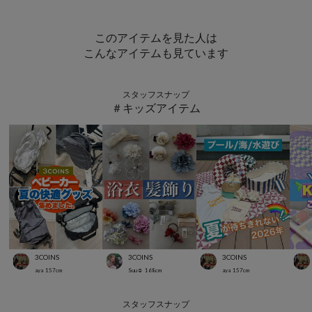
このアイテムを見た人は
こんなアイテムも見ています
スタッフスナップ
＃キッズアイテム
3COINS
3COINS
3COINS
aya
157
cm
Suu☺︎
168
cm
aya
157
cm
スタッフスナップ