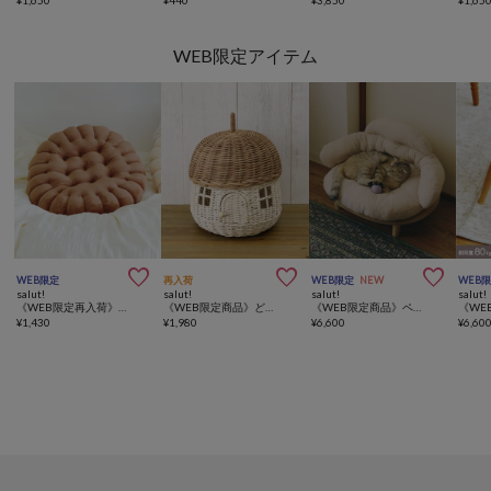
WEB限定アイテム



WEB限定
再入荷
WEB限定
NEW
WEB
salut!
salut!
salut!
salut!
《WEB限定再入荷》cookieシートクッション
《WEB限定商品》どんぐりのおうちバスケット
《WEB限定商品》ペットソファ／猫と暮らす
¥
1,430
¥
1,980
¥
6,600
¥
6,60