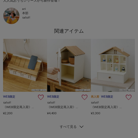
大人気おうちシリーズから新作登場！
ari
本部
salut!
WEB限定
WEB限定
再入荷
WEB限定
salut!
salut!
salut!
《WEB限定再入荷》おうちケーブルボックス
《WEB限定再入荷》おうち縦型ブレッドボックス
《WEB限定再入荷》おうち引き出し付きコレクションラック
¥2,200
¥4,400
¥3,300