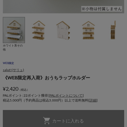
ホワイト系その
他
WEB限定
salut!(サリュ)
《WEB限定再入荷》おうちラップホルダー
¥
2,420
（税込）
PALポイント: 22
ポイント獲得 [
PALポイントについて
]
税込5,000円（予約商品は税込3,000円）以上で送料無料[
詳細
]