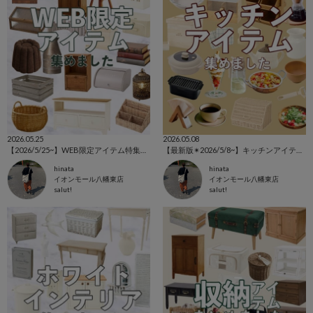
2026.05.25
2026.05.08
【2026/5/25~】WEB限定アイテム特集⚘⚘⚘
【最新版✴︎2026/5/8~】キッチンアイテム特集🥢
hinata
hinata
イオンモール八幡東店
イオンモール八幡東店
salut!
salut!