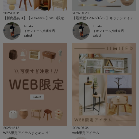
2026.03.05
2026.01.28
【新商品あり】【2026/3/2~】WEB限定アイテム特集⚘⚘⚘
【最新版✴︎2026/1/28~】キッチンアイテム特集🥢
hinata
hinata
イオンモール八幡東店
イオンモール八幡東店
salut!
salut!
2025.12.13
2026.05.06
WEB限定アイテムまとめ𓂃⚘ᐝ
web限定アイテム