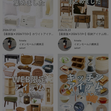
2026.07.10
2026.01.23
【最新版✴︎2026/7/10~】ホワイトアイテム特集˚‧ 𓆸
【最新版✴︎2026/1/19~】収納アイテム特集
hinata
hinata
イオンモール八幡東店
イオンモール八幡東店
salut!
salut!