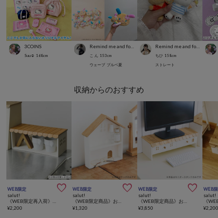
3COINS
Remind me and forever
Remind me and forever
Suu☺︎
168
cm
こ ん
153
cm
ちひ
158
cm
ウェーブ
ブルベ夏
ストレート
収納からのおすすめ



WEB限定
WEB限定
WEB限定
WEB
salut!
salut!
salut!
salut!
《WEB限定再入荷》おうち横長ラック
《WEB限定商品》おうちディスプレイラック2段
《WEB限定商品》おうちモニタースタンド
¥
2,200
¥
1,320
¥
3,850
¥
2,20