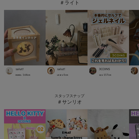
＃ライト
salut!
salut!
3COINS
momo.
164
cm
urara
0
cm
aya
157
cm
スタッフスナップ
＃サンリオ