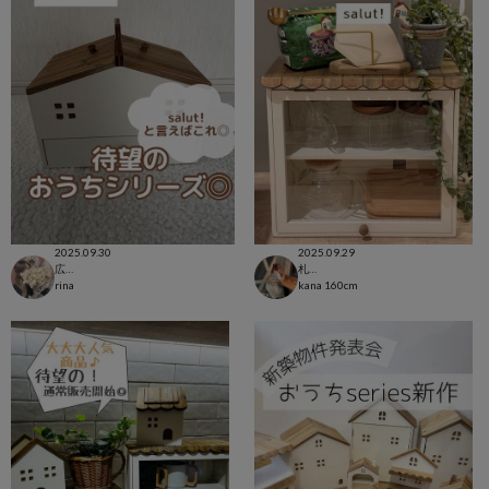
2025.09.30
2025.09.29
広島LECT店
札幌アピア店
rina
kana
160cm