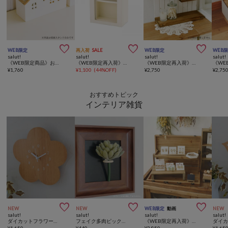



WEB限定
再入荷
SALE
WEB限定
WEB
salut!
salut!
salut!
salut!
《WEB限定商品》おうち卓上収納スタンド
《WEB限定再入荷》おうちポストカードラック
《WEB限定再入荷》フェンスディスプレイラック／choupinet
¥
1,760
¥
1,100
(
44%OFF
)
¥
2,750
¥
2,75
おすすめトピック
インテリア雑貨



NEW
NEW
WEB限定
動画
NEW
salut!
salut!
salut!
salut!
ダイカットフラワーウォールクロック
フェイク多肉ピックパキベリア
《WEB限定再入荷》ディスプレイトランクボックススリム／マルシェディスプレイ
¥
1,650
¥
440
¥
3,850
¥
1,65