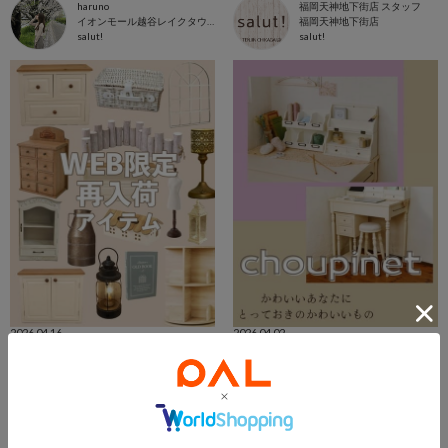
haruno
福岡天神地下街店 スタッフ
イオンモール越谷レイクタウン店
福岡天神地下街店
salut!
salut!
2026.04.16
2026.04.02
【WEB限定再入荷アイテム】
【web限定】 choupinet
hinata
福岡天神地下街店 スタッフ
イオンモール八幡東店
福岡天神地下街店
salut!
salut!