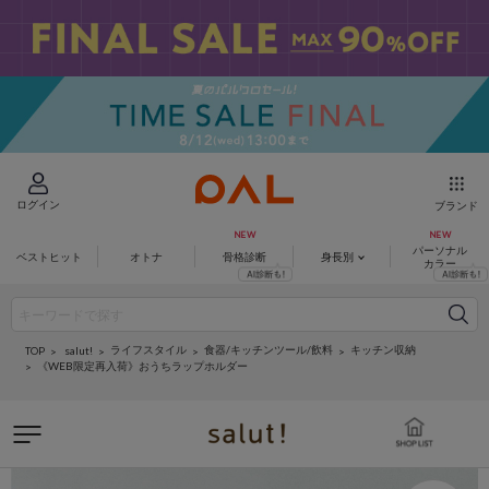
ログイン
ブランド
パーソナル
ベストヒット
オトナ
骨格診断
身長別
カラー
ライフスタイル
食器/キッチンツール/飲料
キッチン収納
salut!
TOP
《WEB限定再入荷》おうちラップホルダー