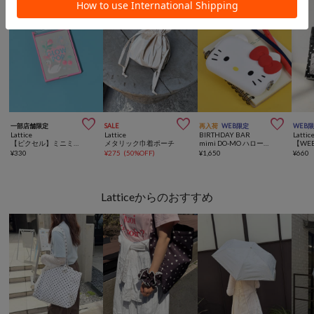



一部店舗限定
SALE
再入荷
WEB限定
WEB
Lattice
Lattice
BIRTHDAY BAR
Lattic
【ピクセル】ミニミラー
メタリック巾着ポーチ
mimi DO-MO ハローキティ がまぐちポーチ
¥
330
¥
275
(
50%OFF
)
¥
1,650
¥
660
Latticeからのおすすめ