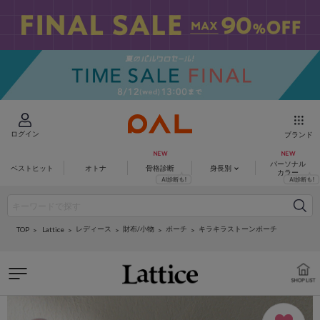
ログイン
ブランド
パーソナル
ベストヒット
オトナ
骨格診断
身長別
カラー
レディース
財布/小物
ポーチ
キラキラストーンポーチ
Lattice
TOP