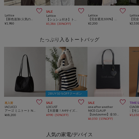



SALE
Lattice
Lattice
Lattic
Lattice
【新色追加/人気の為再入荷】ドットトートバッグ
【完全遮光100%】【晴雨兼用】折り畳み傘(リボン)
【シュシュ付き】トートバッグ
¥
1,980
¥
2,200
¥
2,53
¥
1,386
(
30%OFF
)
たっぷり入るトートバッグ
2BUY10％OFFクーポン



再入荷
SALE
SALE
TIME 
IACUCCI
LOCUST
one after another
CIAOP
アーゴ ミニトート NYLON/CERVO
【大容量！A4サイズ可】パイルボーダートート
NICE CLAUP
【LouLoumei】全10色展開/ハートチャーム付きキャリーオントート/推し活
¥
68,200
¥
990
(
50%OFF
)
¥
1,65
¥
6,050
(
15%OFF
)
人気の家電/デバイス