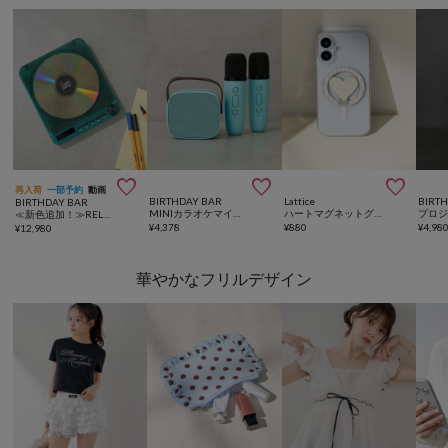



再入荷
一部予約
動画
BIRTHDAY BAR
Lattice
BIRT
BIRTHDAY BAR
MINIカラオケマイク&スピーカー マイク2本セット
ハートマグネットグリップ
≪新色追加！≫RELAX Pixel Tunes CDプレーヤー
¥
4,378
¥
880
¥
4,98
¥
12,980
華やかなフリルデザイン