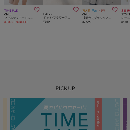



TIME SALE
再入荷
予約
NEW
本日発
Lattice
Chico
Chico
3COIN
ドット/フラワーフリルポーチ
フリルティアードショートパンツ
【新色＼ブラック／登場】フリンジ配色フリルブラウス
¥
660
¥
3,300
(
58%OFF
)
¥
7,590
¥
550
PICK UP