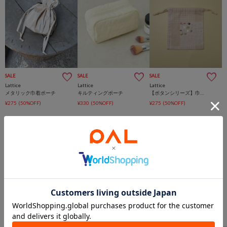
SALE
SALE
SALE
Lattice
Lattice
Lattice
メタリック巾着ポーチ
キルティングポーチ
【ボタンシリーズ】巾着ポーチ
¥275
(50%OFF)
¥330
(50%OFF)
¥275
(50%OFF)
このアイテムを見た人は
こんなアイテムも見ています
財布/小物からのおすすめ