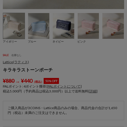
アイボリー
ブルー
ネイビー
ピンク
SALE
在庫なし
Lattice(ラティス)
キラキラストーンポーチ
¥
880
→
¥
440
50％OFF
（税込）
PALポイント:
4
ポイント獲得 [
PALポイントについて
]
税込5,000円（予約商品は税込3,000円）以上で送料無料[
詳細
]
ご購入商品が3COINS・Lattice商品のみの場合、商品代金の合計が1,650
円（税込）未満のご注文はできません。