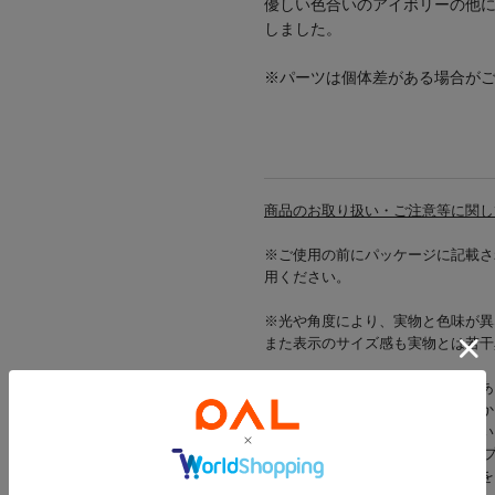
優しい色合いのアイボリーの他
しました。
※パーツは個体差がある場合が
商品のお取り扱い・ご注意等に関し
※ご使用の前にパッケージに記載さ
用ください。
※光や角度により、実物と色味が異
また表示のサイズ感も実物とは若干
※ご注文いただいた時点では在庫あ
配送前に商品の不具合などが見つか
在庫の確保ができないことがござい
また、弊社では店舗とWEBショッ
在庫切れの場合は対象の該当商品を