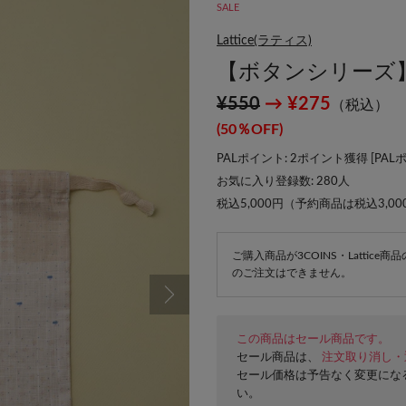
SALE
Lattice(ラティス)
【ボタンシリーズ
¥550
→ ¥275
（税込）
(50％OFF)
PALポイント: 2ポイント獲得 [
PAL
お気に入り登録数:
280
人
税込5,000円（予約商品は税込3,0
ご購入商品が3COINS・Lattic
のご注文はできません。
この商品はセール商品です。
セール商品は、
注文取り消し・
セール価格は予告なく変更にな
い。