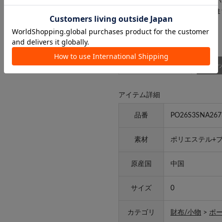
残りのご注文品のみを発送させてい
お客様にはご迷惑をおかけいたしま
商品詳細
スタッ
アイテム詳細
品番
PO26S3SNA267
素材
ポリエステル+
原産国
中国
サイズ
0
カテゴリ
財布/小物
>
ポ