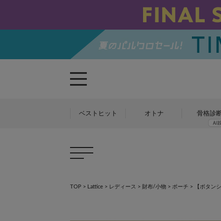
ベストヒット
オトナ
骨格診
TOP
>
Lattice
>
レディース
>
財布/小物
>
ポーチ
>
【ボタン