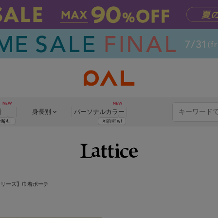
断
身長別
パーソナル
カラー
シリーズ】巾着ポーチ