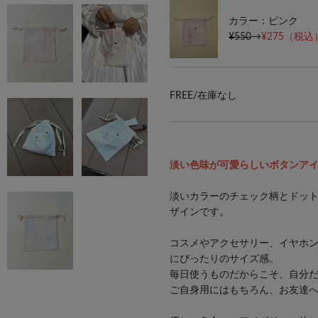
カラー：ピンク
¥550
→
¥275
（税込）
FREE/
在庫なし
淡い色味が可愛らしいボタンア
淡いカラーのチェック柄とドッ
ザインです。
コスメやアクセサリー、イヤホ
にぴったりのサイズ感。
毎日使うものだからこそ、自分
ご自身用にはもちろん、お友達