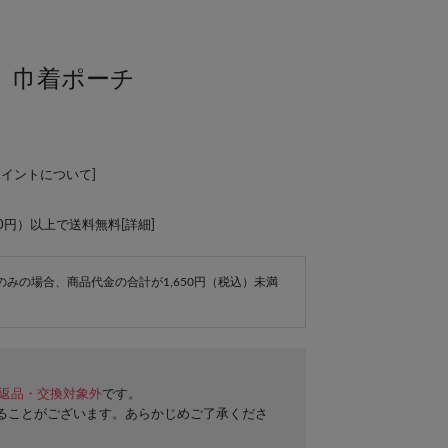
】巾着ポーチ
ポイントについて
]
00円）以上で送料無料[
詳細
]
e商品のみの場合、商品代金の合計が1,650円（税込）未満
返品・交換対象外
です。
ることがございます。あらかじめご了承くださ