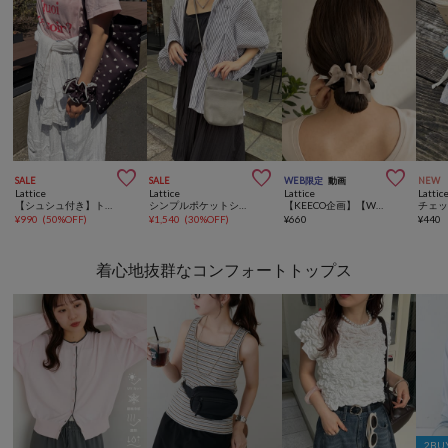



SALE
SALE
WEB限定
動画
NEW
Lattice
Lattice
Lattice
Lattic
【シュシュ付き】トートバッグ
シンプルポケットショルダーバッグ
【KEECO企画】【WEB限定/人気の為再入荷】リボンテールクリップ
¥
990
(
50%OFF
)
¥
1,540
(
30%OFF
)
¥
660
¥
440
着心地抜群なコンフォートトップス
2BU