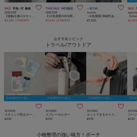



SALE
手洗い可
動画
TIME SALE
WEB限定
一部予約
SALE
DISCOAT
DISCOAT
mystic
natura
【接触冷感/UVカット/遮熱/吸水速乾】バイカラーカーディガン
【12色展開/WEB限定】カップ付スクエアタンクトップ
《6色展開/伸縮性あり◎》ふわふわシャーリングTシャツ
¥
1,430
(
75%OFF
)
¥
1,650
(
57%OFF
)
¥
5,500
¥
3,46
おすすめトピック
トラベル/アウトドア
5％OFFクーポン
5％OFFクーポン
5％OFFクーポン
5％



3COINS
3COINS
3COINS
3COIN
スキミング防止カードパスポートケースセット
スプレーホルダー
カットできるキャスターカバーシール8個セット
¥
330
¥
330
¥
550
¥
330
小物整理の強い味方！ポーチ