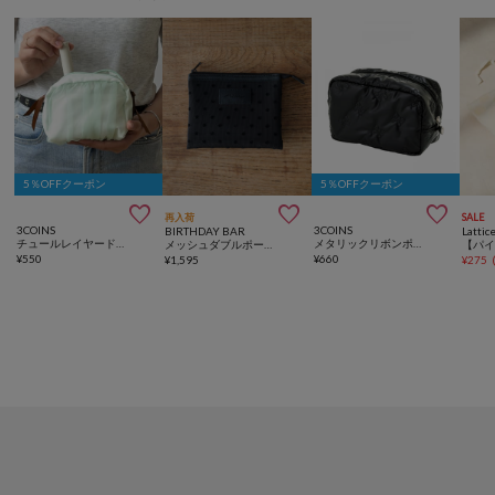
5％OFFクーポン
5％OFFクーポン



再入荷
SALE
3COINS
3COINS
BIRTHDAY BAR
Lattic
チュールレイヤードミニスクエアポーチ
メタリックリボンポーチ
メッシュダブルポーチ ドット
¥
550
¥
660
¥
1,595
¥
275