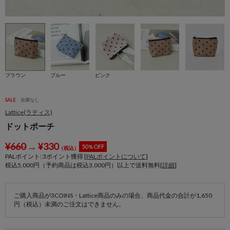
ブラウン
ブルー
ピンク
SALE
在庫なし
Lattice(ラティス)
ドットポーチ
¥
660
→
¥
330
50％OFF
（税込）
PALポイント:
3
ポイント獲得 [
PALポイントについて
]
税込5,000円（予約商品は税込3,000円）以上で送料無料[
詳細
]
ご購入商品が3COINS・Lattice商品のみの場合、商品代金の合計が1,650
円（税込）未満のご注文はできません。