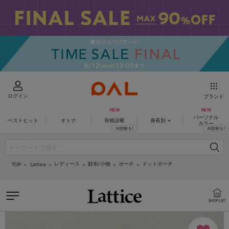
ログイン
ブランド
パーソナル
ベストヒット
オトナ
骨格診断
身長別
カラー
レディース
財布/小物
ポーチ
ドットポーチ
Lattice
TOP