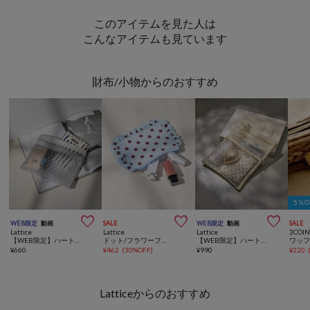
このアイテムを見た人は
こんなアイテムも見ています
財布/小物からのおすすめ
5％



WEB限定
動画
SALE
WEB限定
動画
SALE
Lattice
Lattice
Lattice
3COIN
【WEB限定】ハートメッシュバッグインバッグ(横型)
ドット/フラワーフリルポーチ
【WEB限定】ハートメッシュバッグインバッグ
ワッ
¥
660
¥
462
(
30%OFF
)
¥
990
¥
220
Latticeからのおすすめ