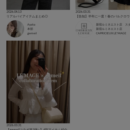
2026.04.13
2026.03.31
リアルバイアイテムまとめ◎
Ayaka
新宿ルミネエスト店 ス
本部
新宿ルミネエスト店
gemeil
CAPRICIEUX LE'MAGE
2026.03.31
【gemeilコラボ第2弾✨】4型アイテム紹介♡