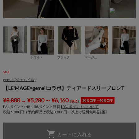
ホワイト
ブラック
ベージュ
SALE
gemeil(ジェムイル)
【LE'MAGE×gemeilコラボ】ティアードスリーブロンT
¥
8,800
→
¥
5,280
～
¥
6,160
30％OFF～40％OFF
（税込）
PALポイント:
48
～
56
ポイント獲得 [
PALポイントについて
]
税込5,000円（予約商品は税込3,000円）以上で送料無料[
詳細
]