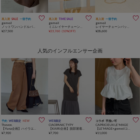



再入荷
SALE
一部予約
再入荷
TIME SALE
再入荷
一部予約
gemeil
gemeil
gemeil
ノットワンハンドルバッグ(CE-1356)
ミニレイヤーチェーンバッグ(PT-371)
レイヤーチェーンバッグ(PT-227)
¥
27,500
¥
23,760
(
10%OFF
)
¥
28,600
人気のインフルエンサー企画



予約
WEB限定
NEW
WEB限定
コラボ
手洗い可
Thevon.
CIAOPANIC TYPY
CAPRICIEUX LE'MAGE
【Yuna企画】ハイウエストストレートデニムパンツ
【KAIRI企画】脱部屋着見え！2WAYヘンリーワンピ
【LE'MAGE×gemeilコラボ】バブルバルーンキャミ
¥
7,920
¥
7,700
¥
11,000