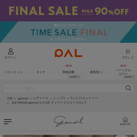
ログイン
ブランド
パーソナル
ベストヒット
オトナ
骨格診断
身長別
カラー
レディース
トップス
Tシャツ/カットソー
gemeil
TOP
【LE'MAGE×gemeilコラボ】ティアードスリーブロンT