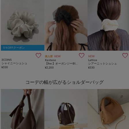
5％OFFクーポン



再入荷
NEW
NEW
3COINS
Kastane
Lattice
シャイニーシュシュ
【fiw.】オーガンジーBIGシュシュ
シアーニットシュシュ
¥
330
¥
2,200
¥
330
コーデの幅が広がるショルダーバッグ