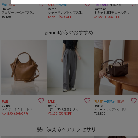



予約
NEW
SALE
一部予約
TIME SALE
手洗い可
Thevon.
gemeil
Kastane
フェザーヤーンペプラムベスト
シャーリングトップス(IF-330)
B キャミSETチュールティアードトップス
¥
6,160
¥
4,950
(
50%OFF
)
¥
4,554
(
40%OFF
)
gemeilからのおすすめ



SALE
SALE
再入荷
一部予約
NEW
gemeil
gemeil
gemeil
レイヤーミニトートバッグ（PT-364）
【YUKINA企画】タックワイドパンツ (MA-001)
＜rou.＞ラップハンドルミニショルダーバッグ(CE-1771)
¥
14,850
(
50%OFF
)
¥
7,150
(
50%OFF
)
¥
19,800
髪に映えるヘアアクセサリー