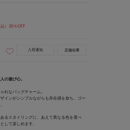
込）30％OFF
入荷通知
店舗在庫
グレージュ(GrayBeige)
大人の遊び心。
しゃれなバッグチャーム。
デザインがシンプルながらも存在感を放ち、ゴー
出。
のあるスタイリングに、あえて異なる色を選べ
トとして楽しめます。