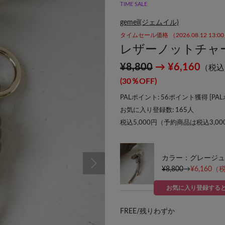
TIME SALE
gemeil(ジェムイル)
タイムセール価格 （2026.08.12 13:
レザーノットチャーム(
¥8,800
→ ¥6,160
（税込
(30％OFF)
PALポイント: 56ポイント獲得 [
PA
お気に入り登録数:
165
人
税込5,000円（予約商品は税込3,0
カラー：グレージュ
¥8,800
→
¥6,160
（税
お気に入り登録する
FREE/
残りわずか