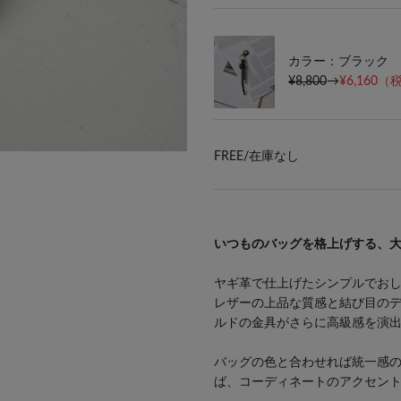
カラー：ブラック
¥8,800
→
¥6,160
（税
FREE/
在庫なし
いつものバッグを格上げする、
ヤギ革で仕上げたシンプルでお
レザーの上品な質感と結び目の
ルドの金具がさらに高級感を演
バッグの色と合わせれば統一感
ば、コーディネートのアクセン