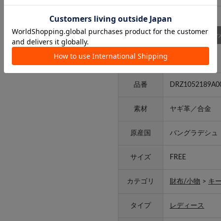
商品詳細
スタッ
アイテム詳細
品番
DRZ1052189A0
素材
ヤギ革／合金
原産国
バングラデシュ
サイズ
FREE
カテゴリ
財布/小物
>
キ
タイプ
レディース