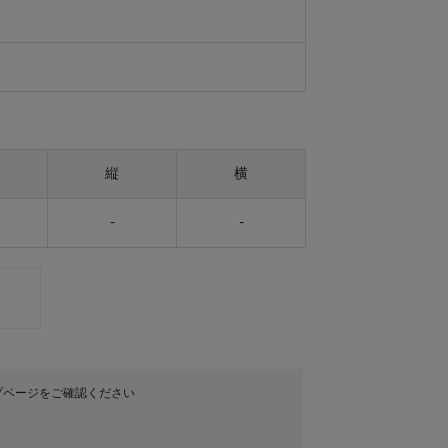
縦
横
-
-
プページをご確認ください