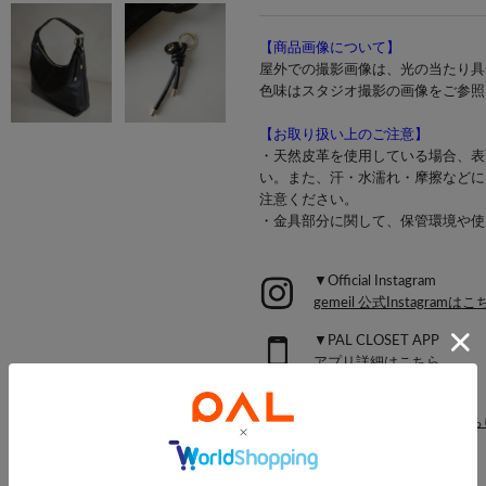
【商品画像について】
屋外での撮影画像は、光の当たり具
色味はスタジオ撮影の画像をご参照
【お取り扱い上のご注意】
・天然皮革を使用している場合、表
い。また、汗・水濡れ・摩擦などに
注意ください。
・金具部分に関して、保管環境や使
▼Official Instagram
gemeil 公式Instagramは
▼PAL CLOSET APP
アプリ詳細はこちら
▼MAIL MAGAZINE
メールマガジン詳細はこち