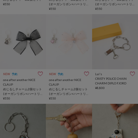
¥550
(オーガンリボン×ハートリ
(オーガンリボン×ハートリ
ボン)
¥550
ボン)
¥550
Lui's
NEW
予約
NEW
予約
CRISTY POLICE CHAIN
one after another NICE
one after another NICE
CHARM DIPLO FJORD
CLAUP
CLAUP
¥8,800
めじるしチャーム2個セット
めじるしチャーム2個セット
(オーガンリボン×ハートリ
(オーガンリボン×ハートリ
ボン)
¥550
ボン)
¥550