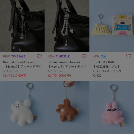
NEW
TIME SALE
NEW
TIME SALE
NEW
予約
Remind me and forever
Remind me and forever
BIRTHDAY BAR
【Mavie..7】アソートデザイ
【Mavie..7】アソートデザイ
【HOZUMI ホズミ】
ンチャーム
ンチャーム
KEYRING キーホルダー
¥2,475
(10%OFF)
¥2,475
(10%OFF)
¥2,420