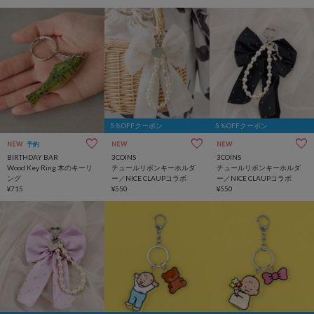
5％OFFクーポン
5％OFFクーポン
NEW
予約
NEW
NEW
BIRTHDAY BAR
3COINS
3COINS
Wood Key Ring 木のキーリ
チュールリボンキーホルダ
チュールリボンキーホルダ
ング
ー／NICE CLAUPコラボ
ー／NICE CLAUPコラボ
¥715
¥550
¥550