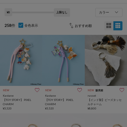
カラー
¥0
上限なし
258
件
全色表示
NEW
NEW
NEW
販売前
Kastane
Kastane
russet
【TOY STORY】 PIXEL
【TOY STORY】 PIXEL
【インド製】ビーズタッセ
CHARM
CHARM
ルチャーム
¥3,520
¥3,520
¥8,800