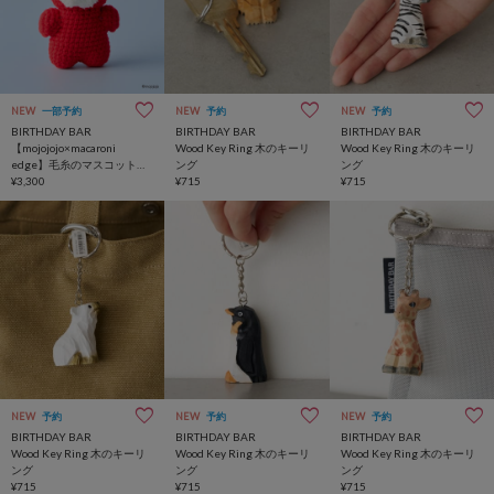
NEW
一部予約
NEW
予約
NEW
予約
BIRTHDAY BAR
BIRTHDAY BAR
BIRTHDAY BAR
【mojojojo×macaroni
Wood Key Ring 木のキーリ
Wood Key Ring 木のキーリ
edge】毛糸のマスコットス
ング
ング
トラップ
¥3,300
¥715
¥715
NEW
予約
NEW
予約
NEW
予約
BIRTHDAY BAR
BIRTHDAY BAR
BIRTHDAY BAR
Wood Key Ring 木のキーリ
Wood Key Ring 木のキーリ
Wood Key Ring 木のキーリ
ング
ング
ング
¥715
¥715
¥715