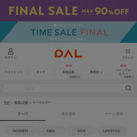
ログイン
ブランド
パーソナル
ベストヒット
オトナ
骨格診断
身長別
カラー
財布/小物
キーホルダー
TOP
すべて
通常価格
セール価格
WOMEN
MEN
KIDS
LIFESTYLE