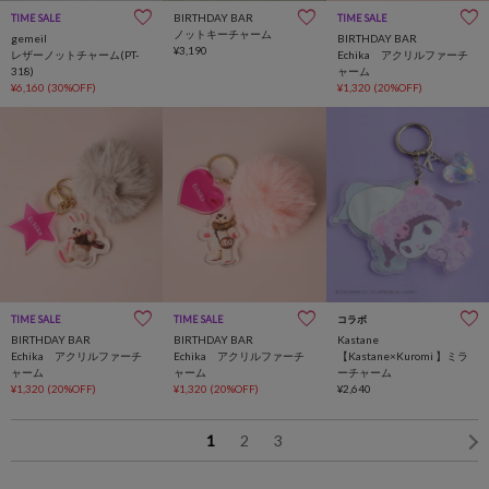
BIRTHDAY BAR
TIME SALE
TIME SALE
ノットキーチャーム
gemeil
BIRTHDAY BAR
¥3,190
レザーノットチャーム(PT-
Echika アクリルファーチ
318)
ャーム
¥6,160
(30%OFF)
¥1,320
(20%OFF)
TIME SALE
TIME SALE
コラボ
BIRTHDAY BAR
BIRTHDAY BAR
Kastane
Echika アクリルファーチ
Echika アクリルファーチ
【Kastane×Kuromi 】ミラ
ャーム
ャーム
ーチャーム
¥1,320
(20%OFF)
¥1,320
(20%OFF)
¥2,640
1
2
3