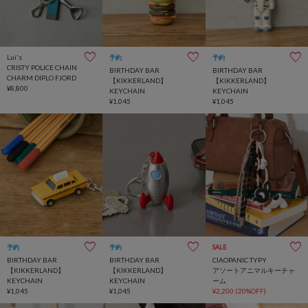
Lui's
予約
予約
CRISTY POLICE CHAIN
BIRTHDAY BAR
BIRTHDAY BAR
CHARM DIPLO FJORD
【KIKKERLAND】
【KIKKERLAND】
¥8,800
KEYCHAIN
KEYCHAIN
¥1,045
¥1,045
予約
予約
SALE
BIRTHDAY BAR
BIRTHDAY BAR
CIAOPANIC TYPY
【KIKKERLAND】
【KIKKERLAND】
アソートアニマルキーチャ
KEYCHAIN
KEYCHAIN
ーム
¥1,045
¥1,045
¥2,200
(20%OFF)