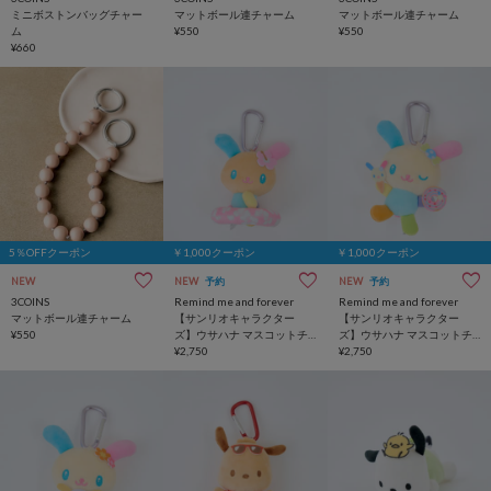
ミニボストンバッグチャー
マットボール連チャーム
マットボール連チャーム
ム
¥550
¥550
¥660
5％OFFクーポン
￥1,000クーポン
￥1,000クーポン
NEW
NEW
予約
NEW
予約
3COINS
Remind me and forever
Remind me and forever
マットボール連チャーム
【サンリオキャラクター
【サンリオキャラクター
¥550
ズ】ウサハナ マスコットチ
ズ】ウサハナ マスコットチ
ャーム
¥2,750
ャーム
¥2,750