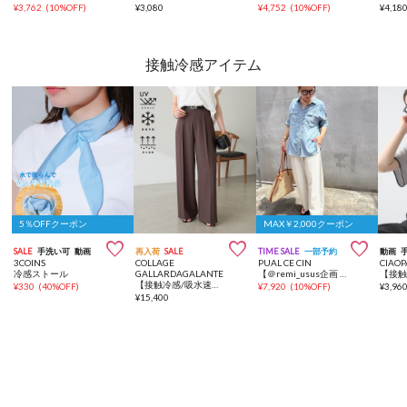
¥
3,762
(
10%OFF
)
¥
3,080
¥
4,752
(
10%OFF
)
¥
4,18
接触冷感アイテム
5％OFFクーポン
MAX￥2,000クーポン



SALE
手洗い可
動画
再入荷
SALE
TIME SALE
一部予約
動画
3COINS
COLLAGE
PUAL CE CIN
CIAOP
冷感ストール
GALLARDAGALANTE
【＠remi_usus企画 / 接触冷感+抗菌】カーブシルエットカットソーパンツ
【接触冷感/吸水速乾/UVカット/-3kg見えとろみパンツ】《8色６サイズ》ジャージワイドパンツ
¥
330
(
40%OFF
)
¥
7,920
(
10%OFF
)
¥
3,96
¥
15,400