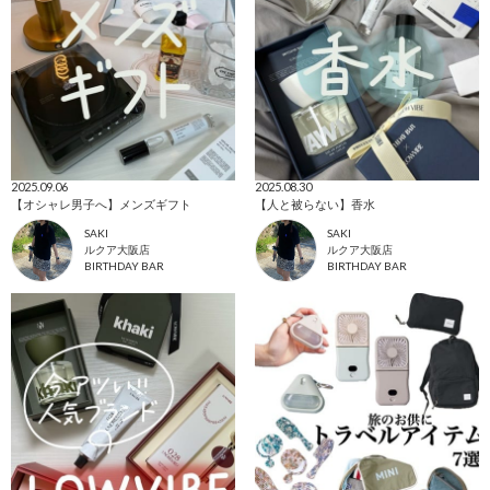
2025.09.06
2025.08.30
【オシャレ男子へ】メンズギフト
【人と被らない】香水
SAKI
SAKI
ルクア大阪店
ルクア大阪店
BIRTHDAY BAR
BIRTHDAY BAR