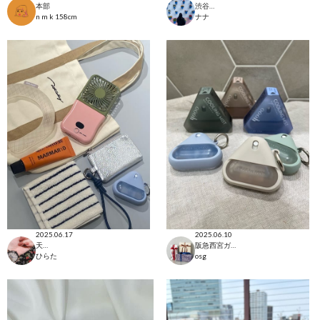
本部
渋谷ヒカリエ店
n m k
158cm
ナナ
2025.06.17
2025.06.10
天神地下街店
阪急西宮ガーデンズ店
ひらた
osg