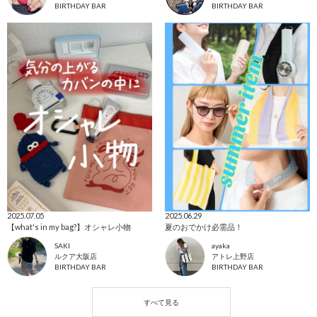
BIRTHDAY BAR
BIRTHDAY BAR
2025.07.05
2025.06.29
【what's in my bag?】オシャレ小物
夏のおでかけ必需品！
SAKI
ayaka
ルクア大阪店
アトレ上野店
BIRTHDAY BAR
BIRTHDAY BAR