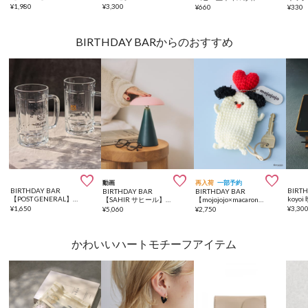
¥
1,980
¥
3,300
¥
660
¥
330
BIRTHDAY BARからのおすすめ



動画
再入荷
一部予約
BIRTHDAY BAR
BIRT
BIRTHDAY BAR
BIRTHDAY BAR
【POST GENERAL】ビアーラバーマグ 2個セット コールドビアー
koyo
【SAHIR サヒール】Separate desk light デスクライト
【mojojojo×macaroni edge】毛糸のキーケース
¥
1,650
¥
3,30
¥
5,060
¥
2,750
かわいいハートモチーフアイテム