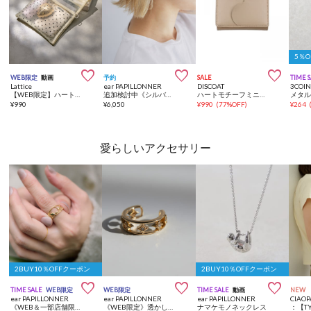
5％



WEB限定
動画
予約
SALE
TIME 
Lattice
ear PAPILLONNER
DISCOAT
3COIN
【WEB限定】ハートメッシュバッグインバッグ
追加検討中《シルバーポスト》グロッシーハートピアス
ハートモチーフミニクォレット
メタ
¥
990
¥
6,050
¥
990
(
77%OFF
)
¥
264
愛らしいアクセサリー
2BUY10％OFFクーポン
2BUY10％OFFクーポン



TIME SALE
WEB限定
WEB限定
TIME SALE
動画
NEW
ear PAPILLONNER
ear PAPILLONNER
ear PAPILLONNER
CIAOP
《WEB＆一部店舗限定/アニマル/動画あり》どうぶつの行進リング
《WEB限定》透かしダイヤイヤーカフ
ナマケモノネックレス