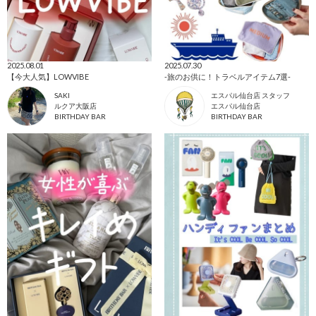
2025.08.01
2025.07.30
【今大人気】LOWVIBE
-旅のお供に！トラベルアイテム7選-
SAKI
エスパル仙台店 スタッフ
ルクア大阪店
エスパル仙台店
BIRTHDAY BAR
BIRTHDAY BAR