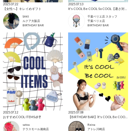
2025.07.22
2025.07.13
【女性へ】キレイめギフト
It's COOL Be COOL So COOL【暑さ対策グッズとハンディファンまとめ】
SAKI
千葉ペリエ店 スタッフ
ルクア大阪店
千葉ペリエ店
BIRTHDAY BAR
BIRTHDAY BAR
2025.07.12
2025.07.08
おすすめCOOL ITEMS🧊🎐
【BIRTHDAY BAR】lt's COOL Be COOL So COOL【アトレ川崎店】
satou
Reina
テラスモール湘南店
アトレ川崎店