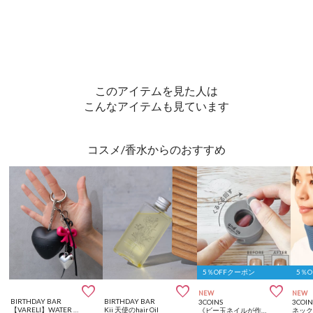
このアイテムを見た人は
こんなアイテムも見ています
コスメ/香水からのおすすめ
5％OFFクーポン
5％



NEW
NEW
BIRTHDAY BAR
BIRTHDAY BAR
3COINS
3COIN
【VARELI】WATER PERFUME HANDCREAM
Kii 天使のhair Oil
《ビー玉ネイルが作れる》マグネイルメーカー／and us
ネッ