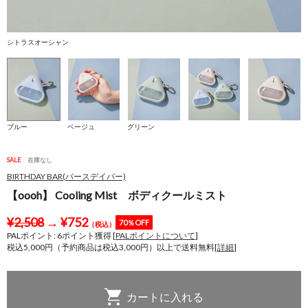
シトラスオーシャン
ユ
ブルー
ベージュ
グリーン
SALE
在庫なし
BIRTHDAY BAR(バースデイバー)
【oooh】 Cooling Mist ボディクールミスト
¥
2,508
→
¥
752
70％OFF
（税込）
PALポイント:
6
ポイント獲得 [
PALポイントについて
]
税込5,000円（予約商品は税込3,000円）以上で送料無料[
詳細
]