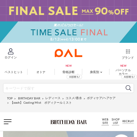
ログイン
ブランド
パーソナル
ベストヒット
オトナ
骨格診断
身長別
カラー
レディース
コスメ/香水
ボディケア/ヘアケア
BIRTHDAY BAR
TOP
【oooh】 Cooling Mist ボディクールミスト