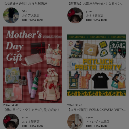
【お酒好き必見】おうち居酒屋
【新商品】お部屋がかわいくなるインテリア雑貨🛋
SAKI
yuna
ルクア大阪店
ルミネ新宿店
BIRTHDAY BAR
BIRTHDAY BAR
2026.04.28
2026.03.26
【母の日ギフト🌹】カテゴリ別で紹介！
【コラボ商品】POTLUCK PASTA PARTY🍝
yuna
ayu ⑅
ルミネ新宿店
アトレヴィ大塚店
BIRTHDAY BAR
BIRTHDAY BAR