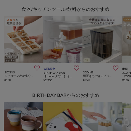
食器/キッチンツール/飲料からのおすすめ



WEB限定
動画
3COINS
3COINS
BIRTHDAY BAR
3COIN
シリコーン冷凍小分け保存容器：M／KITINTO
棚置きもできるピッチャー：1L／KITINTO
【tower タワー】冷蔵庫ドリンクサーバー 1.8L
¥
550
¥
550
¥
2,750
¥
550
BIRTHDAY BARからのおすすめ