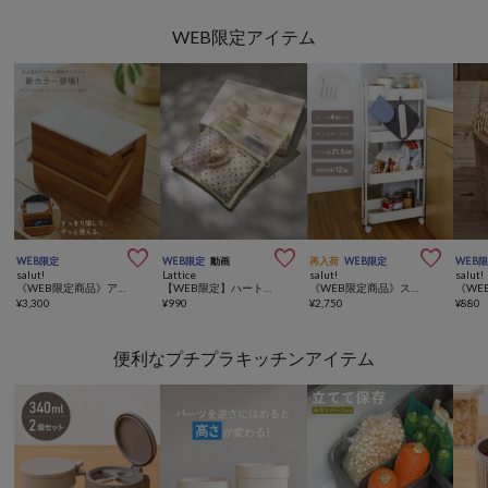
WEB限定アイテム



WEB限定
WEB限定
動画
再入荷
WEB限定
WEB
salut!
Lattice
salut!
salut!
《WEB限定商品》アイロン収納ボックス
【WEB限定】ハートメッシュバッグインバッグ
《WEB限定商品》スチールワゴンスリム4段
¥
3,300
¥
990
¥
2,750
¥
880
便利なプチプラキッチンアイテム