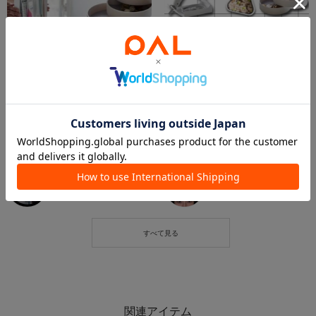
2026.03.16
2026.03.15
【新生活に】人気のtowerシリーズ
【新生活に🏡★】暮らしが変わるtower特集
chii
yuna
ルミネ横浜店
ルミネ新宿店
BIRTHDAY BAR
BIRTHDAY BAR