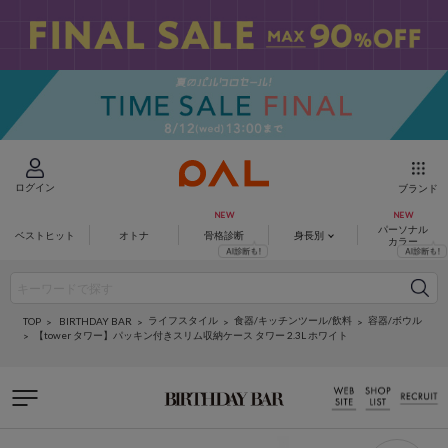
ログイン
ブランド
パーソナル
ベストヒット
オトナ
骨格診断
身長別
カラー
ライフスタイル
食器/キッチンツール/飲料
容器/ボウル
BIRTHDAY BAR
TOP
【tower タワー】パッキン付きスリム収納ケース タワー 2.3L ホワイト