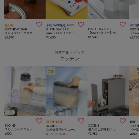



再入荷
予約
WEB限定
NEW
WEB
BIRTHDAY BAR
BIRTHDAY BAR
BIRTHDAY BAR
BIRT
【tower タワー】ポップアップ式綿棒ケース タワー ホワイト
グレイズワークスマグ ペアセット
mimi DO-MO ハローキティ がまぐちポーチ
¥
1,540
¥
2,970
¥
1,650
¥
2,75
おすすめトピック
キッチン



再入荷
SALE
動画
3COINS
3COINS
3COINS
3COIN
スリムライスストッカー：1.4L
引き出し調味料ラック／KITINTO
お米保存用シリコーンバッグ：2L／KITINTO
¥
550
¥
1,980
¥
330
(
40%OFF
)
¥
880