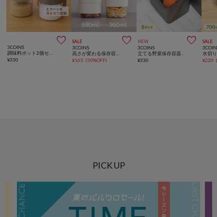



SALE
NEW
SALE
3COINS
3COINS
3COINS
3COIN
調味料ポット2個セット／KITINTO
高さが変わる保存容器：S
立てる野菜保存容器セット：S／KITINTO
¥
330
¥
165
(
50%OFF
)
¥
330
¥
220
PICK UP