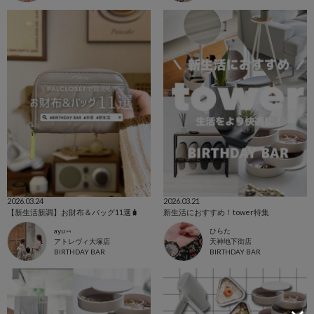
2026.03.24
2026.03.21
【新生活新調】お財布＆バッグ11選🧳
新生活におすすめ！tower特集
ayu ⑅
ひらた
アトレヴィ大塚店
天神地下街店
BIRTHDAY BAR
BIRTHDAY BAR